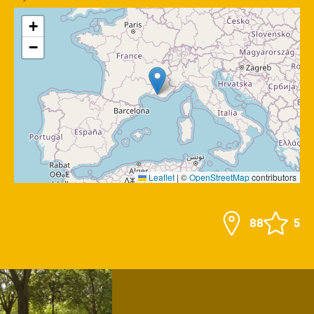
+
−
Leaflet
|
©
OpenStreetMap
contributors
88
5