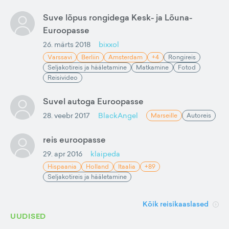
Suve lõpus rongidega Kesk- ja Lõuna-
Euroopasse
26. märts 2018
bixxol
Varssavi
Berliin
Amsterdam
+4
Rongireis
Seljakotireis ja hääletamine
Matkamine
Fotod
Reisivideo
Suvel autoga Euroopasse
28. veebr 2017
BlackAngel
Marseille
Autoreis
reis euroopasse
29. apr 2016
klaipeda
Hispaania
Holland
Itaalia
+89
Seljakotireis ja hääletamine
Kõik reisikaaslased
UUDISED