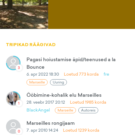
TRIPIKAD RÄÄGIVAD
Pagasi hoiustamise äpid/teenused a la
Bounce
3
6. apr 2022 18:30
Loetud
773
korda
fre
Marseille
Uuring
Ööbimine-kohalik elu Marseilles
28. veebr 2017 20:12
Loetud
1985
korda
1
BlackAngel
Marseille
Autoreis
Marseilles rongijaam
7. apr 2010 14:24
Loetud
1239
korda
0