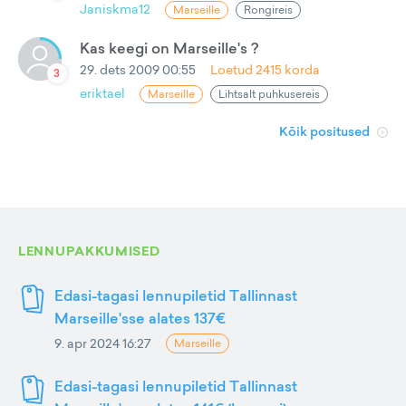
Janiskma12
Marseille
Rongireis
Kas keegi on Marseille's ?
29. dets 2009 00:55
Loetud
2415
korda
3
eriktael
Marseille
Lihtsalt puhkusereis
Kõik positused
LENNUPAKKUMISED
Edasi-tagasi lennupiletid Tallinnast
Marseille'sse alates 137€
9. apr 2024 16:27
Marseille
Edasi-tagasi lennupiletid Tallinnast