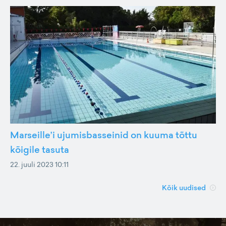
Marseille’i ujumisbasseinid on kuuma tõttu
kõigile tasuta
22. juuli 2023 10:11
Kõik uudised