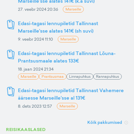
Marseille'sse alates 141€ (k.a suvi)
27. veebr 2024 20:36
Marseille
Edasi-tagasi lennupiletid Tallinnast
Marseille'sse alates 141€ (sh suvi)
9. veebr 2024 11:10
Marseille
Edasi-tagasi lennupiletid Tallinnast Lõuna-
Prantsusmaale alates 133€
18. jaan 2024 21:34
Marseille
Prantsusmaa
Linnapuhkus
Rannapuhkus
Edasi-tagasi lennupiletid Tallinnast Vahemere
äärsesse Marseille'sse al 131€
8. dets 2023 12:57
Marseille
Kõik pakkumised
REISIKAASLASED