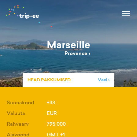
Marseille
Provence
›
HEAD PAKKUMISED
Veel ›
Suunakood
+33
Valuuta
EUR
Rahvaarv
795 000
Ajavöönd
GMT +1