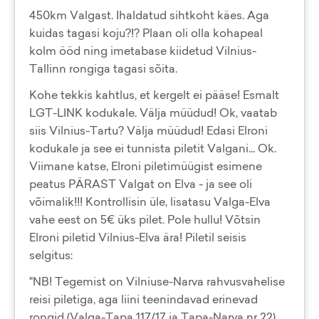
450km Valgast. Ihaldatud sihtkoht käes. Aga
kuidas tagasi koju?!? Plaan oli olla kohapeal
kolm ööd ning imetabase kiidetud Vilnius-
Tallinn rongiga tagasi sõita.
Kohe tekkis kahtlus, et kergelt ei pääse! Esmalt
LGT-LINK kodukale. Välja müüdud! Ok, vaatab
siis Vilnius-Tartu? Välja müüdud! Edasi Elroni
kodukale ja see ei tunnista piletit Valgani... Ok.
Viimane katse, Elroni piletimüügist esimene
peatus PÄRAST Valgat on Elva - ja see oli
võimalik!!! Kontrollisin üle, lisatasu Valga-Elva
vahe eest on 5€ üks pilet. Pole hullu! Võtsin
Elroni piletid Vilnius-Elva ära! Piletil seisis
selgitus:
"NB! Tegemist on Vilniuse-Narva rahvusvahelise
reisi piletiga, aga liini teenindavad erinevad
rongid (Valga-Tapa 117/17 ja Tapa-Narva nr 22)