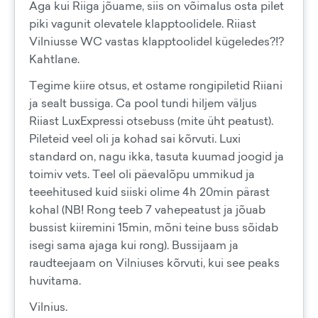
Aga kui Riiga jõuame, siis on võimalus osta pilet
piki vagunit olevatele klapptoolidele. Riiast
Vilniusse WC vastas klapptoolidel kügeledes?!?
Kahtlane.
Tegime kiire otsus, et ostame rongipiletid Riiani
ja sealt bussiga. Ca pool tundi hiljem väljus
Riiast LuxExpressi otsebuss (mite üht peatust).
Pileteid veel oli ja kohad sai kõrvuti. Luxi
standard on, nagu ikka, tasuta kuumad joogid ja
toimiv vets. Teel oli päevalõpu ummikud ja
teeehitused kuid siiski olime 4h 20min pärast
kohal (NB! Rong teeb 7 vahepeatust ja jõuab
bussist kiiremini 15min, mõni teine buss sõidab
isegi sama ajaga kui rong). Bussijaam ja
raudteejaam on Vilniuses kõrvuti, kui see peaks
huvitama.
Vilnius.