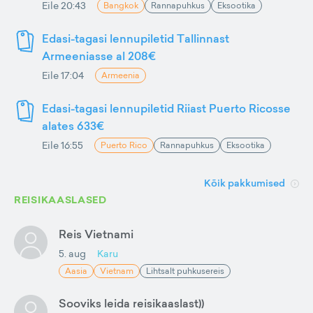
Eile 20:43
Bangkok
Rannapuhkus
Eksootika
Edasi-tagasi lennupiletid Tallinnast
Armeeniasse al 208€
Eile 17:04
Armeenia
Edasi-tagasi lennupiletid Riiast Puerto Ricosse
alates 633€
Eile 16:55
Puerto Rico
Rannapuhkus
Eksootika
Kõik pakkumised
REISIKAASLASED
Reis Vietnami
5. aug
Karu
Aasia
Vietnam
Lihtsalt puhkusereis
Sooviks leida reisikaaslast))