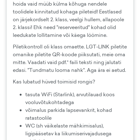
hoida vaid müüb külma kõhuga nendele
toolidele kinnitatud kohaga pileteid! Eestlased
on järjekordselt 2. klass, veelgi hullem, allapoole
2. klassi! Ehk need "reserveeritud" kohad olid
leedukate lollitamine või käega löömine.
Piletikontroll oli klass omaette. LGT-LINK piletite
omanike piletite QR-koode piiksutati, meie oma
mitte. Vaadati vaid pdf.* faili teksti ning jalutati
edasi. "Tundmatu looma nahk". Aga ära ei aetud.
Kas lubatud hüved toimisid rongis?
tasuta WiFi (Starlink), arvutilauad koos
vooluvõtukohtadega
võimalus parkida lapsevankrit, kohad
ratastoolile
WC (sh väikelaste mähkimisalus),
ligipääsetav ka liikumiserivajadusega