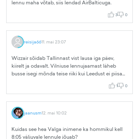
lennu maha võtab, siis lendad AirBalticuga.
3
0
reisija66
11. mai 23:07
Wizzair sõidab Tallinnast vist lausa iga päev,
kiirelt ja odavalt. Vilniuse lennujaamast läheb
busse isegi mõnda teise riiki kui Leedust ei piisa...
1
0
jaanusm
12. mai 10:02
Kuidas see hea Valga inimene ka hommikul kell
8:05 väljuvale lennule jõuab?