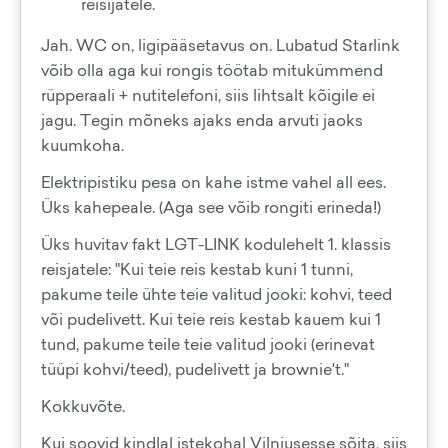
reisijatele.
Jah. WC on, ligipääsetavus on. Lubatud Starlink
võib olla aga kui rongis töötab mitukümmend
rüpperaali + nutitelefoni, siis lihtsalt kõigile ei
jagu. Tegin mõneks ajaks enda arvuti jaoks
kuumkoha.
Elektripistiku pesa on kahe istme vahel all ees.
Üks kahepeale. (Aga see võib rongiti erineda!)
Üks huvitav fakt LGT-LINK kodulehelt 1. klassis
reisjatele: "Kui teie reis kestab kuni 1 tunni,
pakume teile ühte teie valitud jooki: kohvi, teed
või pudelivett. Kui teie reis kestab kauem kui 1
tund, pakume teile teie valitud jooki (erinevat
tüüpi kohvi/teed), pudelivett ja brownie't."
Kokkuvõte.
Kui soovid kindlal istekohal Vilniusesse sõita, siis