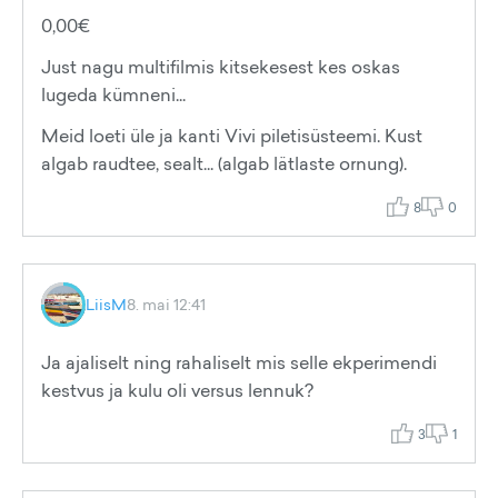
0,00€
Just nagu multifilmis kitsekesest kes oskas
lugeda kümneni...
Meid loeti üle ja kanti Vivi piletisüsteemi. Kust
algab raudtee, sealt... (algab lätlaste ornung).
8
0
LiisM
8. mai 12:41
Ja ajaliselt ning rahaliselt mis selle ekperimendi
kestvus ja kulu oli versus lennuk?
3
1