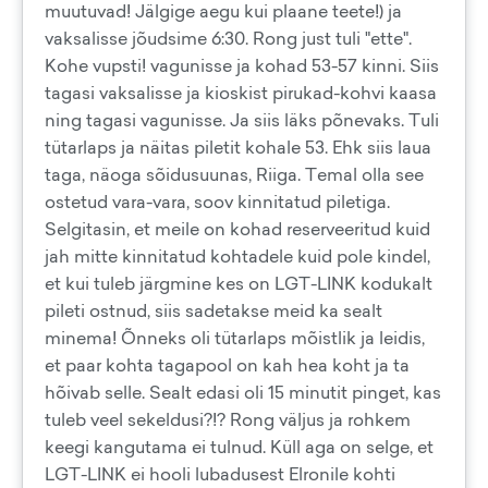
muutuvad! Jälgige aegu kui plaane teete!) ja
vaksalisse jõudsime 6:30. Rong just tuli "ette".
Kohe vupsti! vagunisse ja kohad 53-57 kinni. Siis
tagasi vaksalisse ja kioskist pirukad-kohvi kaasa
ning tagasi vagunisse. Ja siis läks põnevaks. Tuli
tütarlaps ja näitas piletit kohale 53. Ehk siis laua
taga, näoga sõidusuunas, Riiga. Temal olla see
ostetud vara-vara, soov kinnitatud piletiga.
Selgitasin, et meile on kohad reserveeritud kuid
jah mitte kinnitatud kohtadele kuid pole kindel,
et kui tuleb järgmine kes on LGT-LINK kodukalt
pileti ostnud, siis sadetakse meid ka sealt
minema! Õnneks oli tütarlaps mõistlik ja leidis,
et paar kohta tagapool on kah hea koht ja ta
hõivab selle. Sealt edasi oli 15 minutit pinget, kas
tuleb veel sekeldusi?!? Rong väljus ja rohkem
keegi kangutama ei tulnud. Küll aga on selge, et
LGT-LINK ei hooli lubadusest Elronile kohti