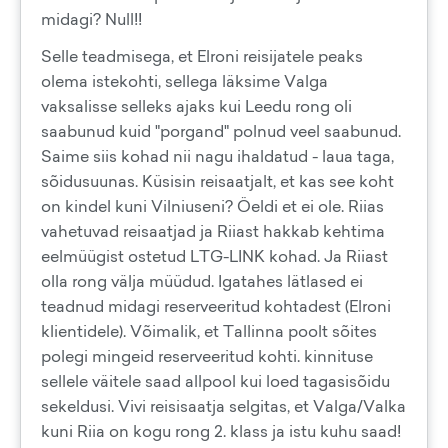
midagi? Null!!
Selle teadmisega, et Elroni reisijatele peaks
olema istekohti, sellega läksime Valga
vaksalisse selleks ajaks kui Leedu rong oli
saabunud kuid "porgand" polnud veel saabunud.
Saime siis kohad nii nagu ihaldatud - laua taga,
sõidusuunas. Küsisin reisaatjalt, et kas see koht
on kindel kuni Vilniuseni? Öeldi et ei ole. Riias
vahetuvad reisaatjad ja Riiast hakkab kehtima
eelmüügist ostetud LTG-LINK kohad. Ja Riiast
olla rong välja müüdud. Igatahes lätlased ei
teadnud midagi reserveeritud kohtadest (Elroni
klientidele). Võimalik, et Tallinna poolt sõites
polegi mingeid reserveeritud kohti. kinnituse
sellele väitele saad allpool kui loed tagasisõidu
sekeldusi. Vivi reisisaatja selgitas, et Valga/Valka
kuni Riia on kogu rong 2. klass ja istu kuhu saad!