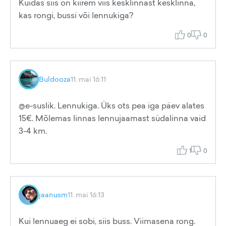
Kuidas siis on kiirem viis kesklinnast kesklinna,
kas rongi, bussi või lennukiga?
0
0
Buldooza
11. mai 16:11
@e-suslik. Lennukiga. Üks ots pea iga päev alates
15€. Mõlemas linnas lennujaamast südalinna vaid
3-4 km.
1
0
jaanusm
11. mai 16:13
Kui lennuaeg ei sobi, siis buss. Viimasena rong.