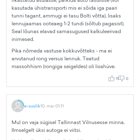
rikastatud asulasse, parkida auto tasulisse (või
kasutada ühistransporti mis ei sõida iga paari
tunni tagant, ammugi ei tasu Bolti võtta), lisaks
lennujaamas ooteaeg 1-2 tundi (sõltub pagasist).
Seal lõunas elavad samasugused kalkuleerivad
inimesed.
Pika nõmeda vastuse kokkuvõtteks - ma ei
arvutanud rong versus lennuk. Teatud
massohhism (rongiga seigeldes) oli lisahüve.
11
0
e-suslik
10. mai 01:11
Mul on vaja sügisel Tallinnast Vilnusesse minna.
Ilmselgelt üksi autoga ei viitsi.