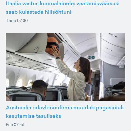
Itaalia vastus kuumalainele: vaatamisväärsusi
saab külastada hilisõhtuni
Täna 07:30
Austraalia odavlennufirma muudab pagasiriiuli
kasutamise tasuliseks
Eile 07:46