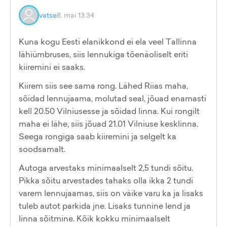
vatse
8. mai 13:34
Kuna kogu Eesti elanikkond ei ela veel Tallinna
lähiümbruses, siis lennukiga tõenäoliselt eriti
kiiremini ei saaks.
Kiirem siis see sama rong. Lähed Riias maha,
sõidad lennujaama, molutad seal, jõuad enamasti
kell 20.50 Vilniusesse ja sõidad linna. Kui rongilt
maha ei lähe, siis jõuad 21.01 Vilniuse kesklinna.
Seega rongiga saab kiiremini ja selgelt ka
soodsamalt.
Autoga arvestaks minimaalselt 2,5 tundi sõitu.
Pikka sõitu arvestades tahaks olla ikka 2 tundi
varem lennujaamas, siis on väike varu ka ja lisaks
tuleb autot parkida jne. Lisaks tunnine lend ja
linna sõitmine. Kõik kokku minimaalselt