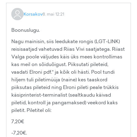
Korsakov
8. mai 12:21
Boonuslugu.
Nagu mainisin, siis leedukate rongis (LGT-LINK)
reisisaatjad vahetuvad Riias Vivi saatjatega. Riiast
Valga poole väljudes käis üks mees kontrollimas
kas meil on sõiduõigust. Piiksutati pileteid,
vaadati Elroni pdf.* ja kõik oli hästi. Pool tundi
hiljem tuli piletimüüja (naine) kes taaskord
piiksutas pileteid ning Elroni pileti peale trükkis
käsiprinterist-terminalist (sealtkaudu käivad
piletid, kontroll ja pangamaksed) veekord kaks
piletit. Piletitel oli:
7,20€
-7,20€.