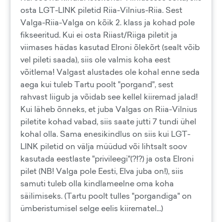
osta LGT-LINK piletid Riia-Vilnius-Riia. Sest
Valga-Riia-Valga on kõik 2. klass ja kohad pole
fikseeritud. Kui ei osta Riiast/Riiga piletit ja
viimases hädas kasutad Elroni õlekõrt (sealt võib
vel pileti saada), siis ole valmis koha eest
võitlema! Valgast alustades ole kohal enne seda
aega kui tuleb Tartu poolt "porgand", sest
rahvast liigub ja võidab see kellel kiiremad jalad!
Kui läheb õnneks, et juba Valgas on Riia-Vilnius
piletite kohad vabad, siis saate jutti 7 tundi ühel
kohal olla. Sama enesikindlus on siis kui LGT-
LINK piletid on välja müüdud või lihtsalt soov
kasutada eestlaste "privileegi"(?!?) ja osta Elroni
pilet (NB! Valga pole Eesti, Elva juba on!), siis
samuti tuleb olla kindlameelne oma koha
säilimiseks. (Tartu poolt tulles "porgandiga" on
ümberistumisel selge eelis kiirematel...)