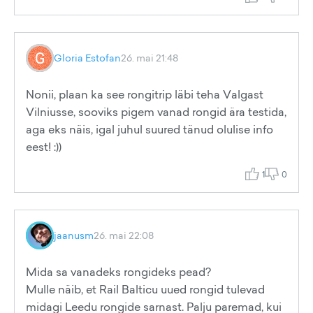
Gloria Estofan
26. mai 21:48
Nonii, plaan ka see rongitrip läbi teha Valgast
Vilniusse, sooviks pigem vanad rongid ära testida,
aga eks näis, igal juhul suured tänud olulise info
eest! :))
1
0
jaanusm
26. mai 22:08
Mida sa vanadeks rongideks pead?
Mulle näib, et Rail Balticu uued rongid tulevad
midagi Leedu rongide sarnast. Palju paremad, kui