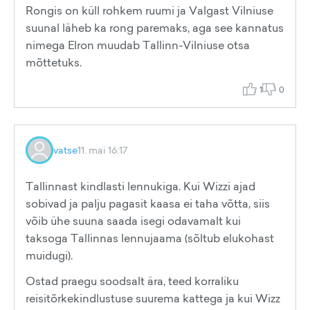
Rongis on küll rohkem ruumi ja Valgast Vilniuse
suunal läheb ka rong paremaks, aga see kannatus
nimega Elron muudab Tallinn-Vilniuse otsa
mõttetuks.
1
0
vatse
11. mai 16:17
Tallinnast kindlasti lennukiga. Kui Wizzi ajad
sobivad ja palju pagasit kaasa ei taha võtta, siis
võib ühe suuna saada isegi odavamalt kui
taksoga Tallinnas lennujaama (sõltub elukohast
muidugi).
Ostad praegu soodsalt ära, teed korraliku
reisitõrkekindlustuse suurema kattega ja kui Wizz