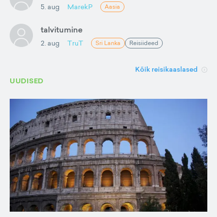
5. aug
MarekP
Aasia
talvitumine
2. aug
TruT
Sri Lanka
Reisiideed
Kõik reisikaaslased
UUDISED