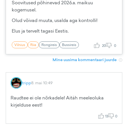
Soovitused põhinevad 2026.a. maikuu
kogemusel.
Olud võivad muuta, usalda aga kontrolli!
Elus ja tervelt tagasi Eestis.
Vilnius
Riia
Rongireis
Bussireis
20
0
Mine uusima kommentaari juurde
tripp
8. mai 10:49
Raudtee ei ole nõrkadele! Aitäh meeleoluka
kirjelduse eest!
13
0