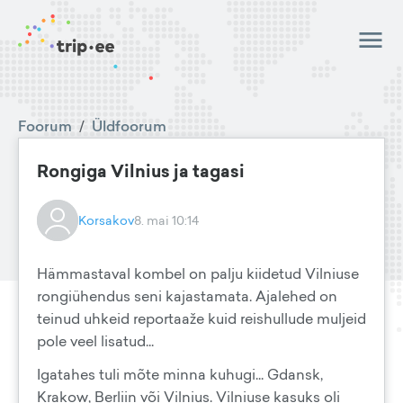
Foorum
/
Üldfoorum
Rongiga Vilnius ja tagasi
Korsakov
8. mai 10:14
Hämmastaval kombel on palju kiidetud Vilniuse
rongiühendus seni kajastamata. Ajalehed on
teinud uhkeid reportaaže kuid reishullude muljeid
pole veel lisatud...
Igatahes tuli mõte minna kuhugi... Gdansk,
Krakow, Berliin või Vilnius. Vilniuse kasuks oli