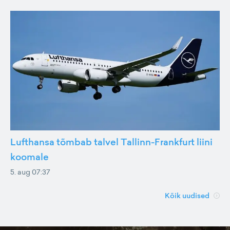
Lufthansa tõmbab talvel Tallinn-Frankfurt liini
koomale
5. aug 07:37
Kõik uudised