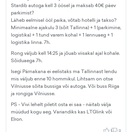
Stardib autoga kell 3 öösel ja maksab 40€ päev
parkimist?
Läheb eelmisel ööl paika, võtab hotelli ja takso?
Minimaalne ajakulu 3 (sõit Tallinna) + 1 (parkimine,
logistika) + 1 tund varem kohal + 1 lennuaeg + 1
logistika linna. 7h.
Rong väljub kell 14:25 ja jõuab viisakal ajal kohale.
Sõiduaega 7h.
Isegi Pärnakana ei eelistaks ma Tallinnast lendu
mis väljub enne 10 hommikul. Lihtsam on otse
Vilniusse sõita bussiga või autoga. Või buss Riiga
ja rongiga Vilniusse.
PS - Vivi lehelt piletit osta ei saa - näitab välja
müüdud kogu aeg. Variandiks kas LTGlink või
Elron.
1
0