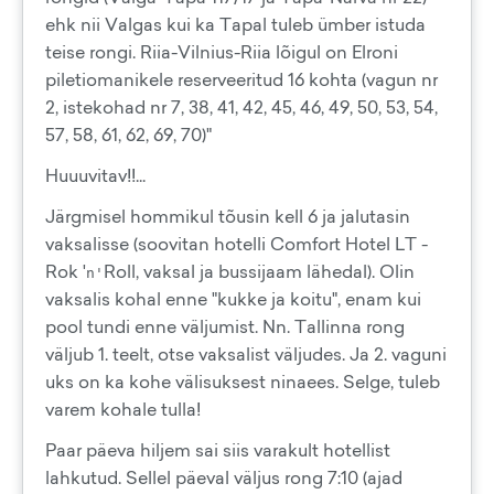
ehk nii Valgas kui ka Tapal tuleb ümber istuda
teise rongi. Riia-Vilnius-Riia lõigul on Elroni
piletiomanikele reserveeritud 16 kohta (vagun nr
2, istekohad nr 7, 38, 41, 42, 45, 46, 49, 50, 53, 54,
57, 58, 61, 62, 69, 70)"
Huuuvitav!!...
Järgmisel hommikul tõusin kell 6 ja jalutasin
vaksalisse (soovitan hotelli Comfort Hotel LT -
Rok '
Roll, vaksal ja bussijaam lähedal). Olin
n'
vaksalis kohal enne "kukke ja koitu", enam kui
pool tundi enne väljumist. Nn. Tallinna rong
väljub 1. teelt, otse vaksalist väljudes. Ja 2. vaguni
uks on ka kohe välisuksest ninaees. Selge, tuleb
varem kohale tulla!
Paar päeva hiljem sai siis varakult hotellist
lahkutud. Sellel päeval väljus rong 7:10 (ajad