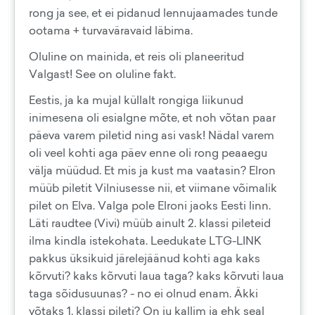
rong ja see, et ei pidanud lennujaamades tunde
ootama + turvaväravaid läbima.
Oluline on mainida, et reis oli planeeritud
Valgast! See on oluline fakt.
Eestis, ja ka mujal küllalt rongiga liikunud
inimesena oli esialgne mõte, et noh võtan paar
päeva varem piletid ning asi vask! Nädal varem
oli veel kohti aga päev enne oli rong peaaegu
välja müüdud. Et mis ja kust ma vaatasin? Elron
müüb piletit Vilniusesse nii, et viimane võimalik
pilet on Elva. Valga pole Elroni jaoks Eesti linn.
Läti raudtee (Vivi) müüb ainult 2. klassi pileteid
ilma kindla istekohata. Leedukate LTG-LINK
pakkus üksikuid järelejäänud kohti aga kaks
kõrvuti? kaks kõrvuti laua taga? kaks kõrvuti laua
taga sõidusuunas? - no ei olnud enam. Äkki
võtaks 1. klassi pileti? On ju kallim ja ehk seal