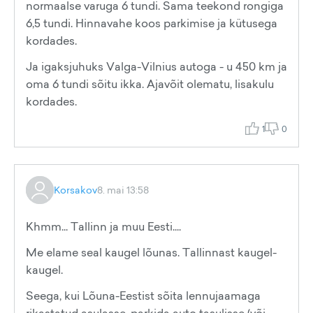
normaalse varuga 6 tundi. Sama teekond rongiga
6,5 tundi. Hinnavahe koos parkimise ja kütusega
kordades.
Ja igaksjuhuks Valga-Vilnius autoga - u 450 km ja
oma 6 tundi sõitu ikka. Ajavõit olematu, lisakulu
kordades.
1
0
Korsakov
8. mai 13:58
Khmm... Tallinn ja muu Eesti....
Me elame seal kaugel lõunas. Tallinnast kaugel-
kaugel.
Seega, kui Lõuna-Eestist sõita lennujaamaga