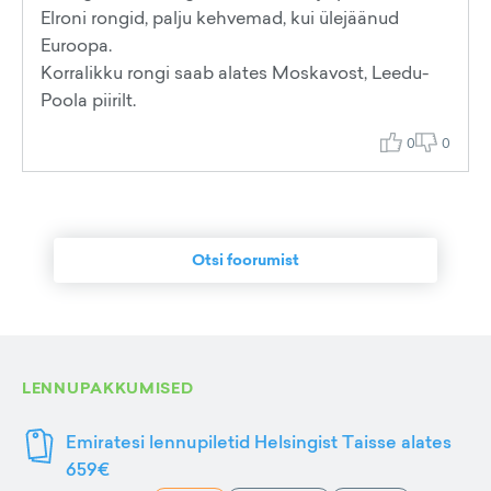
Elroni rongid, palju kehvemad, kui ülejäänud
Euroopa.
Korralikku rongi saab alates Moskavost, Leedu-
Poola piirilt.
0
0
Otsi foorumist
LENNUPAKKUMISED
Emiratesi lennupiletid Helsingist Taisse alates
659€