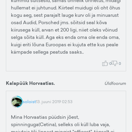
kummid suitsesid, samas õnnelik õnnetus, midagi
hullemat ei juhtunud. Kiirteel muidugi oli oht õhus
kogu aeg, sest parajalt lauge kurv oli ja minuarust
osad Audid, Porsched jms. sõitsid seal kõva
kiirusega küll, arvan et 200 ligi, niiet oleks võinud
selga sõita küll. Aga eks enda oma ole enda oma,
kuigi eriti lõuna Euroopas ei kujuta ette kus peale
kämpade sellega peatuda saaks..
0
0
Kalapüük Horvaatias.
Üldfoorum
soloist
13. juuni 2019 02:53
Mina Horvaatias püüdsin jõest,
spinninguga(Cetina), selleks oli küll luba vaja,
majutaja tõi linnast mingist "officest", täpselt ei