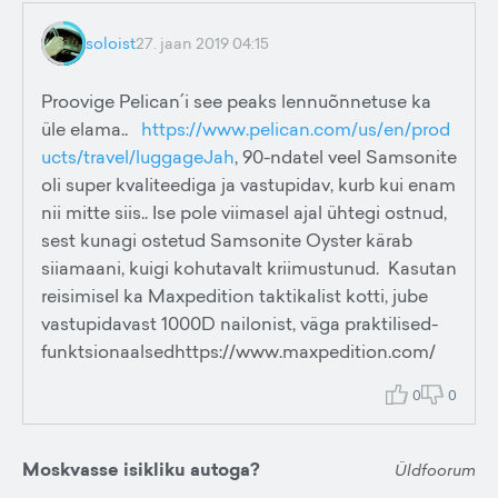
soloist
27. jaan 2019 04:15
Proovige Pelican´i see peaks lennuõnnetuse ka
üle elama..
https://www.pelican.com/us/en/prod
ucts/travel/luggageJah
, 90-ndatel veel Samsonite
oli super kvaliteediga ja vastupidav, kurb kui enam
nii mitte siis.. Ise pole viimasel ajal ühtegi ostnud,
sest kunagi ostetud Samsonite Oyster kärab
siiamaani, kuigi kohutavalt kriimustunud. Kasutan
reisimisel ka Maxpedition taktikalist kotti, jube
vastupidavast 1000D nailonist, väga praktilised-
funktsionaalsedhttps://www.maxpedition.com/
0
0
Moskvasse isikliku autoga?
Üldfoorum