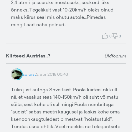
2,4 atm-i ja suureks imestuseks, seekord läks
õnneks..Tegelikult vast 10-20km/h oleks olnud
maks kiirus seal mis ohutu autole...Pimedas
mingit äärt näha polnud..
0
0
Kiirteed Austrias..?
Üldfoorum
soloist
5. apr 2018 00:43
Tulin just autoga Shveitsist. Poola kiirteel oli küll
nii, et vasakus reas 140-150km/h oli suht võimatu
sõita, sest kohe oli sul mingi Poola numbritega
"audist" sabas meetri kaugusel ja laskis kohe oma
ksenoonkaugtuledest pimestvat "hoiatustuld".
Tundus üsna ohtlik..Veel meeldis neil elegantsete