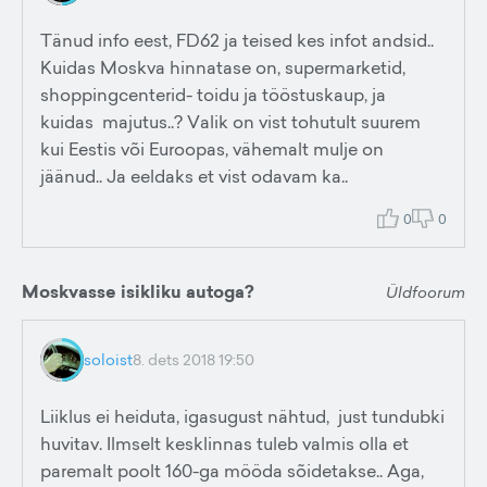
Tänud info eest, FD62 ja teised kes infot andsid..
Kuidas Moskva hinnatase on, supermarketid,
shoppingcenterid- toidu ja tööstuskaup, ja
kuidas majutus..? Valik on vist tohutult suurem
kui Eestis või Euroopas, vähemalt mulje on
jäänud.. Ja eeldaks et vist odavam ka..
0
0
Moskvasse isikliku autoga?
Üldfoorum
soloist
8. dets 2018 19:50
Liiklus ei heiduta, igasugust nähtud, just tundubki
huvitav. Ilmselt kesklinnas tuleb valmis olla et
paremalt poolt 160-ga mööda sõidetakse.. Aga,