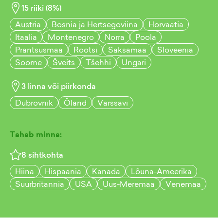
15
riiki (
8
%)
Austria
Bosnia ja Hertsegoviina
Horvaatia
Itaalia
Montenegro
Norra
Poola
Prantsusmaa
Rootsi
Saksamaa
Sloveenia
Soome
Šveits
Tšehhi
Ungari
3
linna või piirkonda
Dubrovnik
Öland
Varssavi
Tahab minna:
8
sihtkohta
Hiina
Hispaania
Kanada
Lõuna-Ameerika
Suurbritannia
USA
Uus-Meremaa
Venemaa