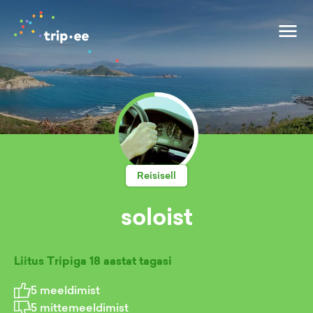
Reisisell
soloist
Liitus Tripiga
18 aastat tagasi
5
meeldimist
5
mittemeeldimist