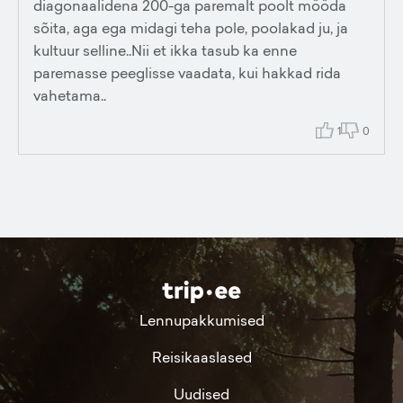
diagonaalidena 200-ga paremalt poolt mööda
sõita, aga ega midagi teha pole, poolakad ju, ja
kultuur selline..Nii et ikka tasub ka enne
paremasse peeglisse vaadata, kui hakkad rida
vahetama..
1
0
Lennupakkumised
Reisikaaslased
Uudised