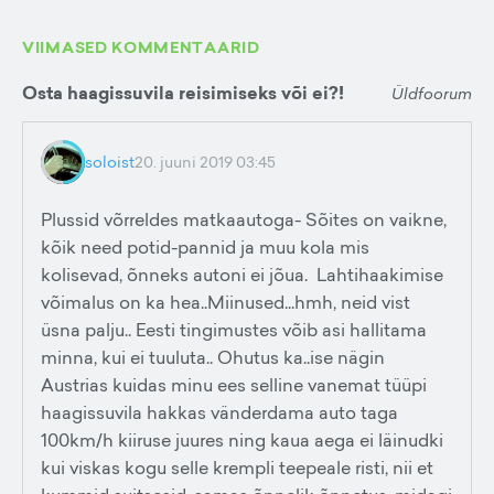
VIIMASED KOMMENTAARID
Osta haagissuvila reisimiseks või ei?!
Üldfoorum
soloist
20. juuni 2019 03:45
Plussid võrreldes matkaautoga- Sõites on vaikne,
kõik need potid-pannid ja muu kola mis
kolisevad, õnneks autoni ei jõua. Lahtihaakimise
võimalus on ka hea..Miinused...hmh, neid vist
üsna palju.. Eesti tingimustes võib asi hallitama
minna, kui ei tuuluta.. Ohutus ka..ise nägin
Austrias kuidas minu ees selline vanemat tüüpi
haagissuvila hakkas vänderdama auto taga
100km/h kiiruse juures ning kaua aega ei läinudki
kui viskas kogu selle krempli teepeale risti, nii et