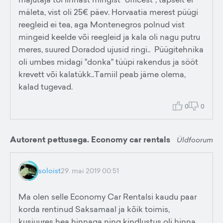
mäleta, vist oli 25€ päev. Horvaatia merest püügi
reegleid ei tea, aga Montenegros polnud vist
mingeid keelde või reegleid ja kala oli nagu putru
meres, suured Doradod ujusid ringi.. Püügitehnika
oli umbes midagi "donka" tüüpi rakendus ja sööt
krevett või kalatükk..Tamiil peab jäme olema,
kalad tugevad.
0
0
Autorent pettusega. Economy car rentals
Üldfoorum
soloist
29. mai 2019 00:51
Ma olen selle Economy Car Rentalsi kaudu paar
korda rentinud Saksamaal ja kõik toimis,
kusjuures hea hinnaga ning kindlustus oli hinna