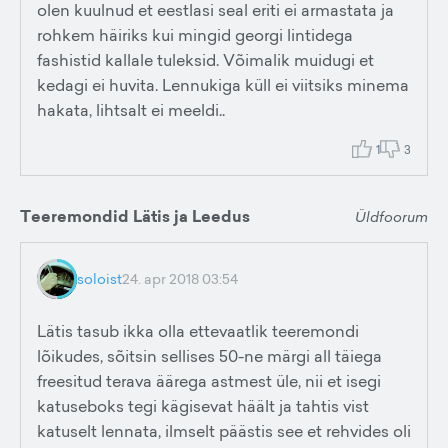
olen kuulnud et eestlasi seal eriti ei armastata ja
rohkem häiriks kui mingid georgi lintidega
fashistid kallale tuleksid. Võimalik muidugi et
kedagi ei huvita. Lennukiga küll ei viitsiks minema
hakata, lihtsalt ei meeldi..
1
3
Teeremondid Lätis ja Leedus
Üldfoorum
soloist
24. apr 2018 03:54
Lätis tasub ikka olla ettevaatlik teeremondi
lõikudes, sõitsin sellises 50-ne märgi all täiega
freesitud terava äärega astmest üle, nii et isegi
katuseboks tegi kägisevat häält ja tahtis vist
katuselt lennata, ilmselt päästis see et rehvides oli