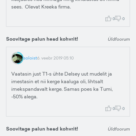
sees. Olevat Kreeka firma.
0
0
Soovitage palun head kohvrit!
Üldfoorum
soloist
6. veebr 2019 05:10
Vaatasin just T1-s ühte Delsey uut mudelit ja
imestasin et nii kerge kaaluga oli, lihtsalt
imekspandavalt kerge. Samas poes ka Tumi,
-50% alega.
0
0
Soovitage palun head kohvrit!
Üldfoorum