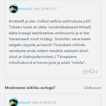
soloist
10. dets 2018 22:51
AndresR ja alar, millest selline sallimatuse jutt?
Tahaks loota et olete lumehelbekesed lihtsalt,
elate kusagil eestikeelses umbruumis ja ei tea
Venemaast suurt midagi.. Soovitan vene keele
selgeks õppida ja kasvõi Youtubest mõnda
venelaste enda videot vaadata sealsest elust-
olust ja tõekspidamistest..) Tänapäeva
infoühiskond ei tunne piire ja aitab "mõsta"..
1
0
Moskvasse isikliku autoga?
Üldfoorum
soloist
9. dets 2018 05:32