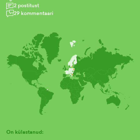
2
postitust
29
kommentaari
On külastanud: