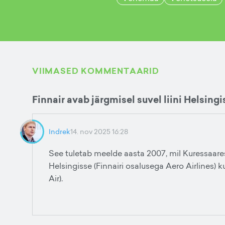
VIIMASED KOMMENTAARID
Finnair avab järgmisel suvel liini Helsing
Indrek
14. nov 2025 16:28
See tuletab meelde aasta 2007, mil Kuressaarest 
Helsingisse (Finnairi osalusega Aero Airlines) 
Air).