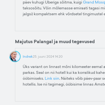
päev kuhugi Uberiga sõitma, kuigi
Grand Mos
taksosõitu. Võin mõlemasse emiraati tagasi mi
jalgsi) kompaktsem ehk võrdsetel tingimustel e
Majutus Palangal ja muud tegevused
Indrek
25. juuni 2024 14:20
Üks variant on linnast mõni kilomeeter eemal a
parkas. Seal on nii hotell kui ka korralikud ka
ööbimiseks.
Link siin
. Näiteks võib päev-paar 
hotellis. Ise nii tegimegi, ööbisime linnas Ams