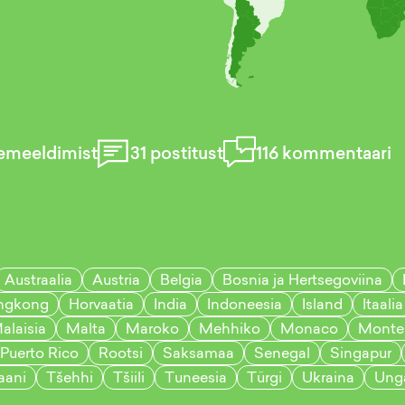
emeeldimist
31
postitust
116
kommentaari
Austraalia
Austria
Belgia
Bosnia ja Hertsegoviina
ngkong
Horvaatia
India
Indoneesia
Island
Itaalia
alaisia
Malta
Maroko
Mehhiko
Monaco
Monte
Puerto Rico
Rootsi
Saksamaa
Senegal
Singapur
aani
Tšehhi
Tšiili
Tuneesia
Türgi
Ukraina
Unga