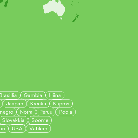
Brasiilia
Gambia
Hiina
Jaapan
Kreeka
Küpros
negro
Norra
Peruu
Poola
Slovakkia
Soome
ri
USA
Vatikan