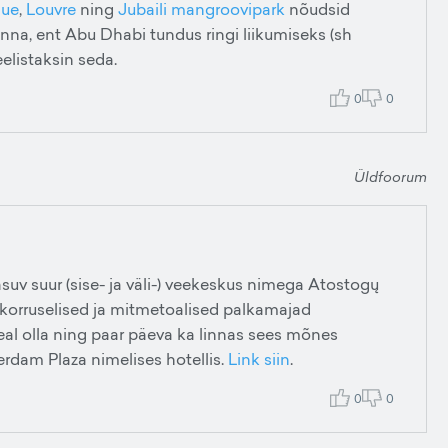
que
,
Louvre
ning
Jubaili mangroovipark
nõudsid
nna, ent Abu Dhabi tundus ringi liikumiseks (sh
elistaksin seda.
0
0
Üldfoorum
suv suur (sise- ja väli-) veekeskus nimega Atostogų
hekorruselised ja mitmetoalised palkamajad
seal olla ning paar päeva ka linnas sees mõnes
terdam Plaza nimelises hotellis.
Link siin
.
0
0