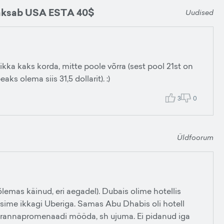
maksab USA ESTA 40$
Uudised
s ikka kaks korda, mitte poole võrra (sest pool 21st on
s olema siis 31,5 dollarit). :)
3
0
Üldfoorum
mas käinud, eri aegadel). Dubais olime hotellis
kusime ikkagi Uberiga. Samas Abu Dhabis oli hotell
a rannapromenaadi mööda, sh ujuma. Ei pidanud iga