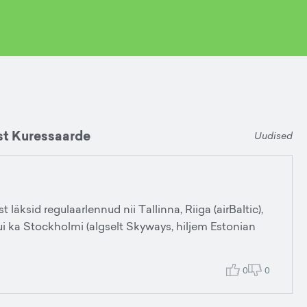
ist Kuressaarde
Uudised
läksid regulaarlennud nii Tallinna, Riiga (airBaltic),
kui ka Stockholmi (algselt Skyways, hiljem Estonian
0
0