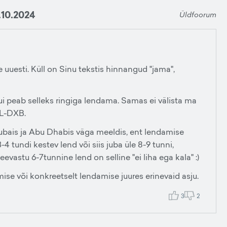
.10.2024
Üldfoorum
e uuesti. Küll on Sinu tekstis hinnangud "jama",
 kui peab selleks ringiga lendama. Samas ei välista ma
LL-DXB.
ubais ja Abu Dhabis väga meeldis, ent lendamise
-4 tundi kestev lend või siis juba üle 8-9 tunni,
evastu 6-7tunnine lend on selline "ei liha ega kala" :)
ise või konkreetselt lendamise juures erinevaid asju.
3
2