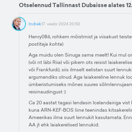
Otselennud Tallinnast Dubaisse alates 12
Indrek
17. veebr 2024 20:50
Henry086, rohkem mõistmist ja viisakust teiste s
postitaja kohta
)
Aga muidu olen Sinuga sama meelt! Kui mul on 
(või nt läbi Riia) või pikem ots reisist laiakere
või Frankfurdi), siis ilmselt eelistan suurt lenn
argumendiks olnud. Aga laiakereline lennuk loob
ümberistumiseks mõnes suures sõlmlennujaam
reisinaudingust :)
Ca
20 aastat tagasi lendasin Icelandairiga vist
kuna ARN-KEF-BOS liine teenindas kitsakereli
Ameerikas ilma suurt lennukit kasutamata. Enn
AA jt ehk laiakerelised lennukid.