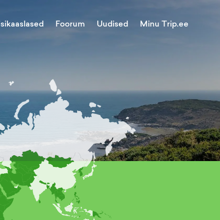
Minu Trip.ee
isikaaslased
Foorum
Uudised