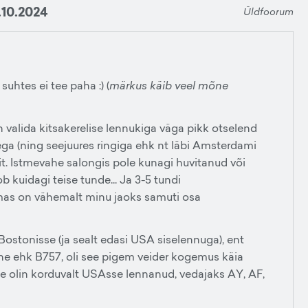
.10.2024
Üldfoorum
uhtes ei tee paha :) (
märkus käib veel mõne
valida kitsakerelise lennukiga väga pikk otselend
lisega (ning seejuures ringiga ehk nt läbi Amsterdami
ukit. Istmevahe salongis pole kunagi huvitanud või
 kuidagi teise tunde... Ja 3-5 tundi
as on vähemalt minu jaoks samuti osa
 Bostonisse (ja sealt edasi USA siselennuga), ent
ne ehk B757, oli see pigem veider kogemus käia
e olin korduvalt USAsse lennanud, vedajaks AY, AF,