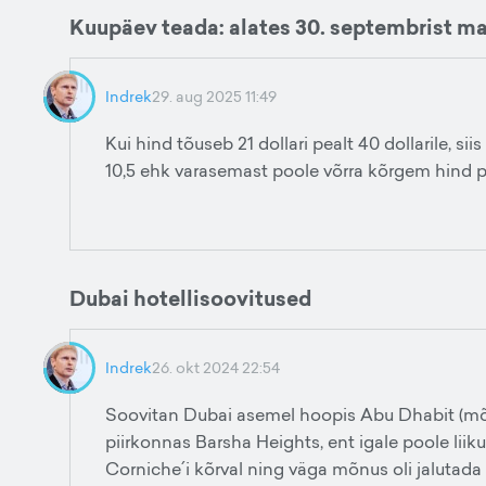
Kuupäev teada: alates 30. septembrist 
Indrek
29. aug 2025 11:49
Kui hind tõuseb 21 dollari pealt 40 dollarile, sii
10,5 ehk varasemast poole võrra kõrgem hind peak
Dubai hotellisoovitused
Indrek
26. okt 2024 22:54
Soovitan Dubai asemel hoopis Abu Dhabit (mõle
piirkonnas Barsha Heights, ent igale poole lii
Corniche´i kõrval ning väga mõnus oli jalutad