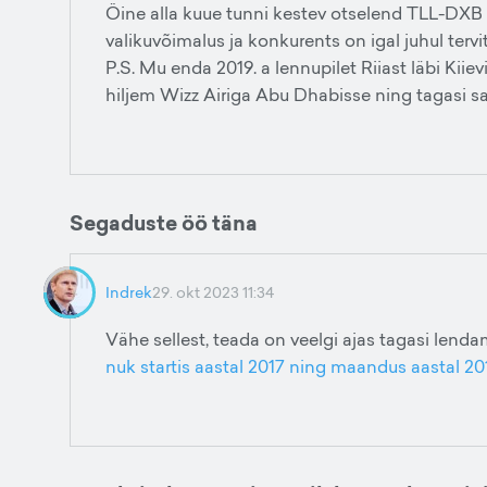
Öine alla kuue tunni kestev otselend TLL-DXB p
valikuvõimalus ja konkurents on igal juhul tervi
P.S. Mu enda 2019. a lennupilet Riiast läbi Kii
hiljem Wizz Airiga Abu Dhabisse ning tagasi sam
Segaduste öö täna
Indrek
29. okt 2023 11:34
Vähe sellest, teada on veelgi ajas tagasi lend
nuk startis aastal 2017 ning maandus aastal 20