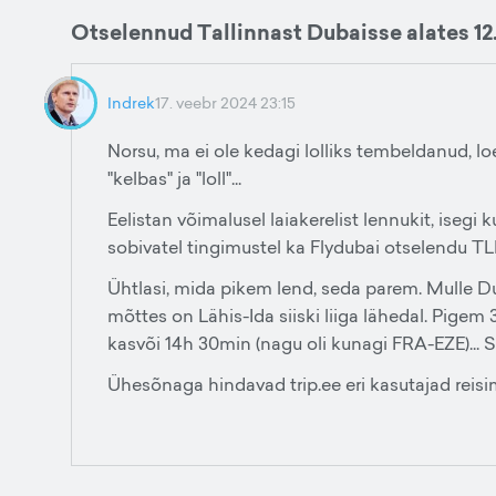
Otselennud Tallinnast Dubaisse alates 12
Indrek
17. veebr 2024 23:15
Norsu, ma ei ole kedagi lolliks tembeldanud, lo
"kelbas" ja "loll"...
Eelistan võimalusel laiakerelist lennukit, isegi
sobivatel tingimustel ka Flydubai otselendu T
Ühtlasi, mida pikem lend, seda parem. Mulle D
mõttes on Lähis-Ida siiski liiga lähedal. Pigem 3
kasvõi 14h 30min (nagu oli kunagi FRA-EZE)... Se
Ühesõnaga hindavad trip.ee eri kasutajad reisim