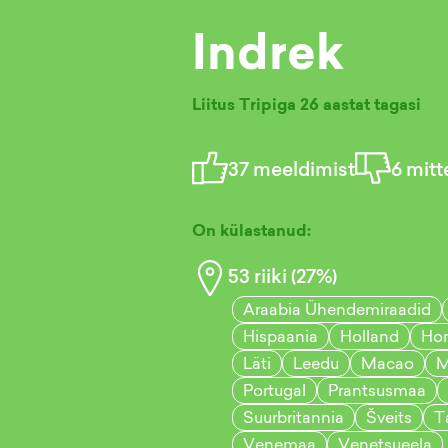
Indrek
Liitus Tripiga
26 aastat tagasi
37
meeldimist
6
mitt
On külastanud:
53
riiki (
27
%)
Araabia Ühendemiraadid
Hispaania
Holland
Ho
Läti
Leedu
Macao
M
Portugal
Prantsusmaa
Suurbritannia
Šveits
T
Venemaa
Venetsueela