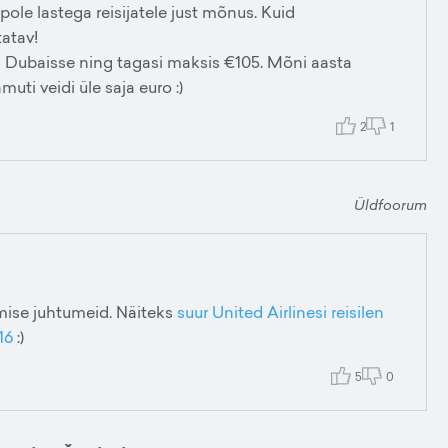
ole lastega reisijatele just mõnus. Kuid
tatav!
evi Dubaisse ning tagasi maksis €105. Mõni aasta
uti veidi üle saja euro :)
2
1
Üldfoorum
amise juhtumeid. Näiteks
suur United Airlinesi reisilen
16
:)
5
0