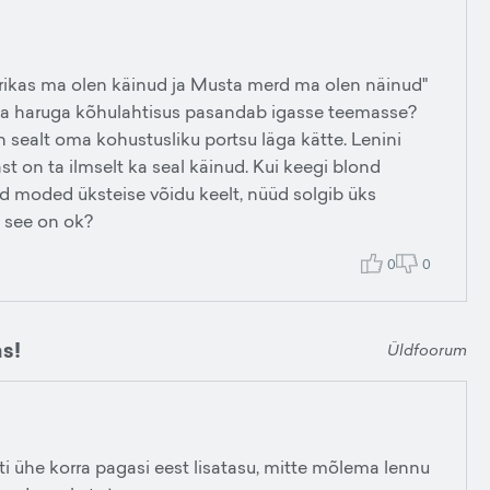
afrikas ma olen käinud ja Musta merd ma olen näinud"
ja haruga kõhulahtisus pasandab igasse teemasse?
n sealt oma kohustusliku portsu läga kätte. Lenini
st on ta ilmselt ka seal käinud. Kui keegi blond
avad moded üksteise võidu keelt, nüüd solgib üks
 see on ok?
0
0
as!
Üldfoorum
ti ühe korra pagasi eest lisatasu, mitte mõlema lennu