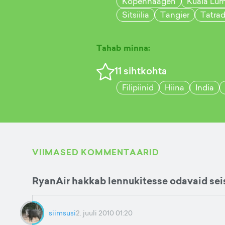
Kopenhaagen
Kuala Lu
Sitsiilia
Tangier
Tatra
Tahab minna:
11
sihtkohta
Filipiinid
Hiina
India
VIIMASED KOMMENTAARID
RyanAir hakkab lennukitesse odavaid se
siimsusi
2. juuli 2010 01:20