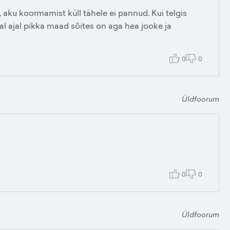
a, aku koormamist küll tähele ei pannud. Kui telgis
mal ajal pikka maad sõites on aga hea jooke ja
0
0
Üldfoorum
0
0
Üldfoorum