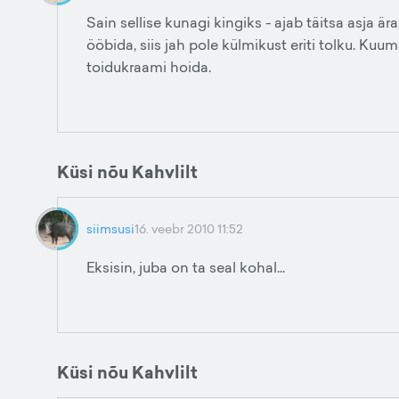
Sain sellise kunagi kingiks - ajab täitsa asja är
ööbida, siis jah pole külmikust eriti tolku. Kuu
toidukraami hoida.
Küsi nõu Kahvlilt
siimsusi
16. veebr 2010 11:52
Eksisin, juba on ta seal kohal...
Küsi nõu Kahvlilt