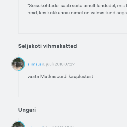
"Seisukohtadel saab sõita ainult lendudel, mis 
neid, kes kokkuhoiu nimel on valmis tund aega
Seljakoti vihmakatted
siimsusi
1. juuli 2010 07:29
vaata Matkaspordi kauplustest
Ungari