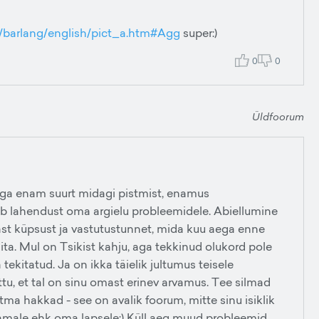
z/barlang/english/pict_a.htm#Agg
super:)
0
0
Üldfoorum
sega enam suurt midagi pistmist, enamus
ib lahendust oma argielu probleemidele. Abiellumine
st küpsust ja vastutustunnet, mida kuu aega enne
äita. Mul on Tsikist kahju, aga tekkinud olukord pole
kitatud. Ja on ikka täielik jultumus teisele
tu, et tal on sinu omast erinev arvamus. Tee silmad
ma hakkad - see on avalik foorum, mitte sinu isiklik
tsamale ehk oma lapsele:) Küll aeg muud probleemid