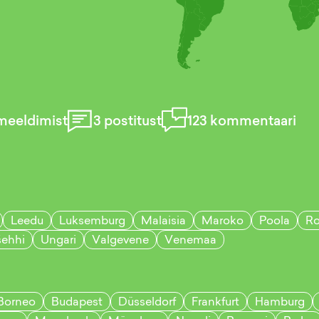
meeldimist
3
postitust
123
kommentaari
Leedu
Luksemburg
Malaisia
Maroko
Poola
Ro
šehhi
Ungari
Valgevene
Venemaa
Borneo
Budapest
Düsseldorf
Frankfurt
Hamburg