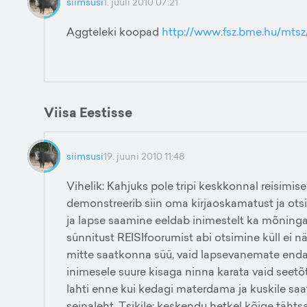
siimsusi
1. juuli 2010 07:21
Aggteleki koopad
http://www.fsz.bme.hu/mts
Viisa Eestisse
siimsusi
19. juuni 2010 11:48
Vihelik: Kahjuks pole tripi keskkonnal reisimi
demonstreerib siin oma kirjaoskamatust ja ots
ja lapse saamine eeldab inimestelt ka mõninga
sünnitust REISIfoorumist abi otsimine küll ei n
mitte saatkonna süü, vaid lapsevanemate enda te
inimesele suure kisaga ninna karata vaid seetõt
lahti enne kui kedagi materdama ja kuskile saat
seinaleht. Tsikile: keskendu hetkel kõige täh