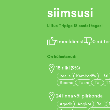
siimsusi
Liitus Tripiga
18 aastat tagasi
1
meeldimist
0
mitte
On külastanud:
18
riiki (
9
%)
Itaalia
Kambodža
Läti
Soome
Taani
Tai
T
24
linna või piirkonda
Agadir
Angkor
Bali