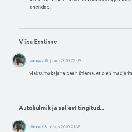
lahendab!
Viisa Eestisse
siimsusi
18. juuni 2010 22:09
Maksumaksjana pean ütlema, et olen madjariteg
Autokülmik ja sellest tingitud...
siimsusi
3. märts 2010 01:35