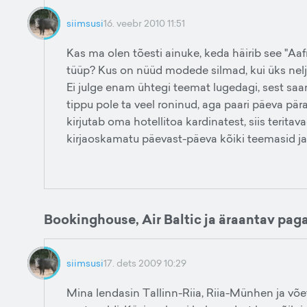
siimsusi
16. veebr 2010 11:51
Kas ma olen tõesti ainuke, keda häirib see "A
tüüp? Kus on nüüd modede silmad, kui üks nel
Ei julge enam ühtegi teemat lugedagi, sest saa
tippu pole ta veel roninud, aga paari päeva pära
kirjutab oma hotellitoa kardinatest, siis terit
kirjaoskamatu päevast-päeva kõiki teemasid ja
Bookinghouse, Air Baltic ja äraantav pag
siimsusi
17. dets 2009 10:29
Mina lendasin Tallinn-Riia, Riia-Münhen ja võe