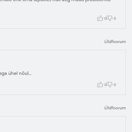
0
0
Üldfoorum
a ühel nõul...
0
0
Üldfoorum