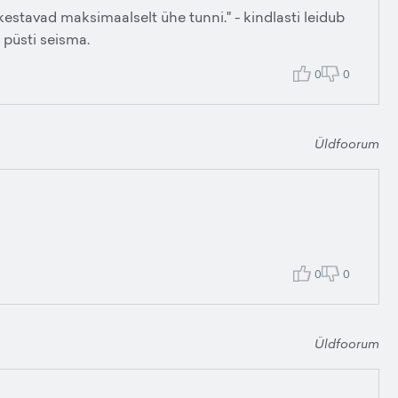
kestavad maksimaalselt ühe tunni." - kindlasti leidub
 püsti seisma.
0
0
Üldfoorum
0
0
Üldfoorum