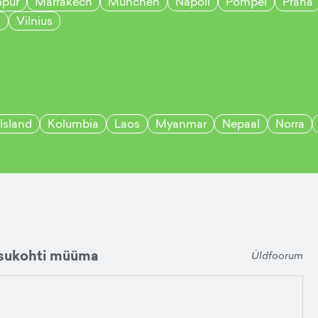
mpur
Marrakech
München
Napoli
Pompei
Praha
d
Vilnius
Island
Kolumbia
Laos
Myanmar
Nepaal
Norra
isukohti müüma
Üldfoorum