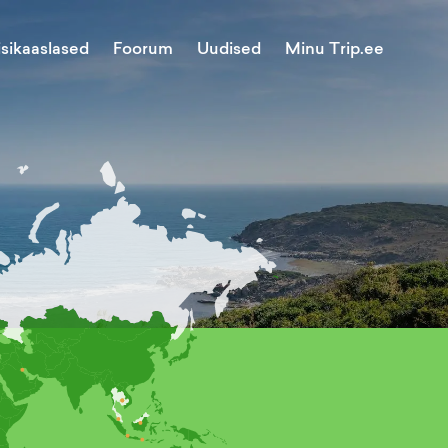
Minu Trip.ee
isikaaslased
Foorum
Uudised