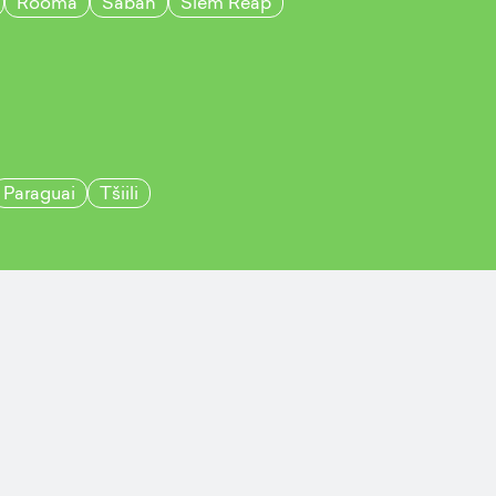
Rooma
Sabah
Siem Reap
Paraguai
Tšiili