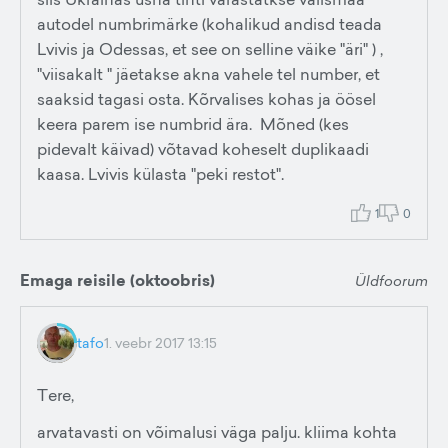
autodel numbrimärke (kohalikud andisd teada
Lvivis ja Odessas, et see on selline väike "äri" ) ,
"viisakalt " jäetakse akna vahele tel number, et
saaksid tagasi osta. Kõrvalises kohas ja öösel
keera parem ise numbrid ära. Mõned (kes
pidevalt käivad) võtavad koheselt duplikaadi
kaasa. Lvivis külasta "peki restot".
1
0
Emaga reisile (oktoobris)
Üldfoorum
tafo
1. veebr 2017 13:15
Tere,
arvatavasti on võimalusi väga palju. kliima kohta