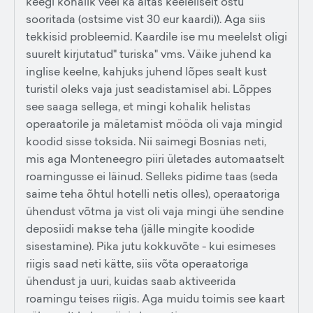
keegi kohalik veel ka aitas keeleliselt ostu
sooritada (ostsime vist 30 eur kaardi)). Aga siis
tekkisid probleemid. Kaardile ise mu meelelst oligi
suurelt kirjutatud" turiska" vms. Väike juhend ka
inglise keelne, kahjuks juhend lõpes sealt kust
turistil oleks vaja just seadistamisel abi. Lõppes
see saaga sellega, et mingi kohalik helistas
operaatorile ja mäletamist mööda oli vaja mingid
koodid sisse toksida. Nii saimegi Bosnias neti,
mis aga Monteneegro piiri ületades automaatselt
roamingusse ei läinud. Selleks pidime taas (seda
saime teha õhtul hotelli netis olles), operaatoriga
ühendust võtma ja vist oli vaja mingi ühe sendine
deposiidi makse teha (jälle mingite koodide
sisestamine). Pika jutu kokkuvõte - kui esimeses
riigis saad neti kätte, siis võta operaatoriga
ühendust ja uuri, kuidas saab aktiveerida
roamingu teises riigis. Aga muidu toimis see kaart