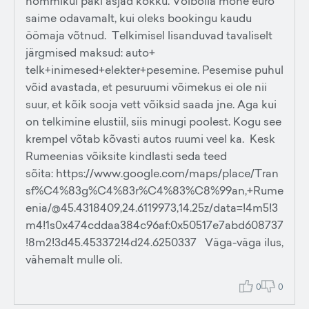
hommikul paki asjad kokku. Võibolla mõne euro
saime odavamalt, kui oleks bookingu kaudu
öömaja võtnud. Telkimisel lisanduvad tavaliselt
järgmised maksud: auto+
telk+inimesed+elekter+pesemine. Pesemise puhul
võid avastada, et pesuruumi võimekus ei ole nii
suur, et kõik sooja vett võiksid saada jne. Aga kui
on telkimine elustiil, siis minugi poolest. Kogu see
krempel võtab kõvasti autos ruumi veel ka. Kesk
Rumeenias võiksite kindlasti seda teed
sõita: https://www.google.com/maps/place/Tran
sf%C4%83g%C4%83r%C4%83%C8%99an,+Rume
enia/@45.4318409,24.6119973,14.25z/data=!4m5!3
m4!1s0x474cddaa384c96af:0x50517e7abd608737
!8m2!3d45.453372!4d24.6250337 Väga-väga ilus,
vähemalt mulle oli.
0
0