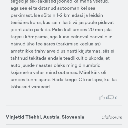
sirged ja sik-sakilised jooned ka maha veetud,
aga see ei takistanud autoomanikel seal
parkimast. Ise sõitsin 1-2 km edasi ja leidsin
teeääres koha, kus sain ilusti väljaspoole pidevat
joont auto parkida. Pidin küll umbes 20 min jala
tagasi kõmpsima, aga kuna eelneval päeval olin
näinud ühe tee ääres (parkimise keelualas)
ametnikke trahviarveid usinasti kirjutamas, siis ei
tahtnud tekitada endale teadlikult olukorda, et
auto juurde naastes oleks mingid numbrid
kojamehe vahel mind ootamas. Mäel käik oli
umbes tunni ajane. Rada kerge. Oli nii lapsi, kui ka
kõbusaid vanureid.
0
0
Vinjetid Tšehhi, Austria, Sloveenia
Üldfoorum