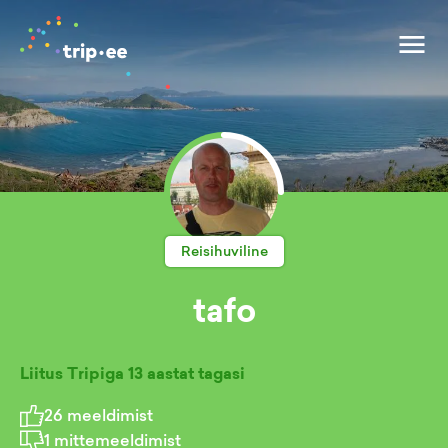
Reisihuviline
tafo
Liitus Tripiga
13 aastat tagasi
26
meeldimist
1
mittemeeldimist