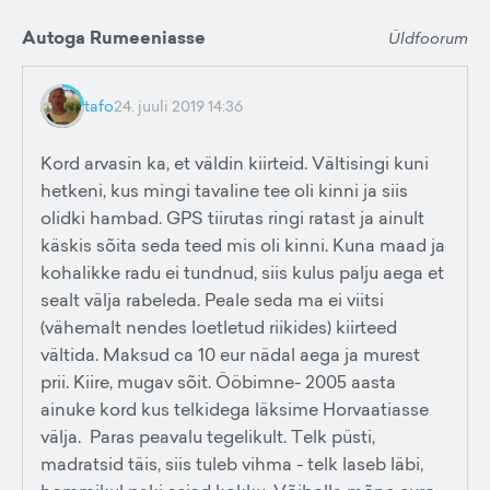
Autoga Rumeeniasse
Üldfoorum
tafo
24. juuli 2019 14:36
Kord arvasin ka, et väldin kiirteid. Vältisingi kuni
hetkeni, kus mingi tavaline tee oli kinni ja siis
olidki hambad. GPS tiirutas ringi ratast ja ainult
käskis sõita seda teed mis oli kinni. Kuna maad ja
kohalikke radu ei tundnud, siis kulus palju aega et
sealt välja rabeleda. Peale seda ma ei viitsi
(vähemalt nendes loetletud riikides) kiirteed
vältida. Maksud ca 10 eur nädal aega ja murest
prii. Kiire, mugav sõit. Ööbimne- 2005 aasta
ainuke kord kus telkidega läksime Horvaatiasse
välja. Paras peavalu tegelikult. Telk püsti,
madratsid täis, siis tuleb vihma - telk laseb läbi,