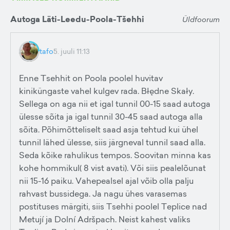
Autoga Läti-Leedu-Poola-Tšehhi
Üldfoorum
tafo
5. juuli 11:13
Enne Tsehhit on Poola poolel huvitav
kiniküngaste vahel kulgev rada. Błędne Skały.
Sellega on aga nii et igal tunnil 00-15 saad autoga
ülesse sõita ja igal tunnil 30-45 saad autoga alla
sõita. Põhimõtteliselt saad asja tehtud kui ühel
tunnil lähed ülesse, siis järgneval tunnil saad alla.
Seda kõike rahulikus tempos. Soovitan minna kas
kohe hommikul( 8 vist avati). Või siis pealelõunat
nii 15-16 paiku. Vahepealsel ajal võib olla palju
rahvast bussidega. Ja nagu ühes varasemas
postituses märgiti, siis Tsehhi poolel Teplice nad
Metují ja Dolní Adršpach. Neist kahest valiks