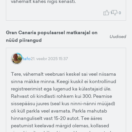
vähemalt kahes riigis kenasti.
1
0
Gran Canaria populaarsel matkarajal on
Uudised
nüüd piirangud
tafo
21. veebr 2025 15:37
Tere, vähemalt veebruari keskel sai veel niisama
sinna mäkke minna. Keegi kuskil ei kontrollinud
registreerimist ega lugenud ka külastajaid üle.
Rahvast oli kindlasti rohkem kui 300. Peamise
sissepääsu juures (seal kus ninni-nänni müüjad)
oli küll parkla veel avamata. Parkla mahutab
hinnanguliselt vast 15-20 autot. Tee ääres
peatumist keelavad märgid olemas, kollased