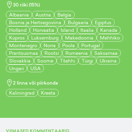
30
riiki (
15
%)
Albaania
Austria
Belgia
Bosnia ja Hertsegoviina
Bulgaaria
Egiptus
Holland
Horvaatia
Island
Itaalia
Kanada
Küpros
Luksemburg
Makedoonia
Mehhiko
Montenegro
Norra
Poola
Portugal
Prantsusmaa
Rootsi
Rumeenia
Saksamaa
Slovakkia
Soome
Tšehhi
Türgi
Ukraina
Ungari
USA
2
linna või piirkonda
Kaliningrad
Kreeta
VIIMASED KOMMENTAARID