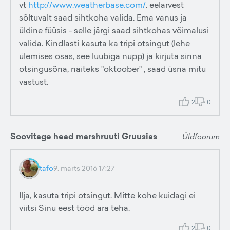
vt
http://www.weatherbase.com/
. eelarvest
sõltuvalt saad sihtkoha valida. Ema vanus ja
üldine füüsis - selle järgi saad sihtkohas võimalusi
valida. Kindlasti kasuta ka tripi otsingut (lehe
ülemises osas, see luubiga nupp) ja kirjuta sinna
otsingusõna, näiteks "oktoober" , saad üsna mitu
vastust.
2
0
Soovitage head marshruuti Gruusias
Üldfoorum
tafo
9. märts 2016 17:27
Ilja, kasuta tripi otsingut. Mitte kohe kuidagi ei
viitsi Sinu eest tööd ära teha.
2
0