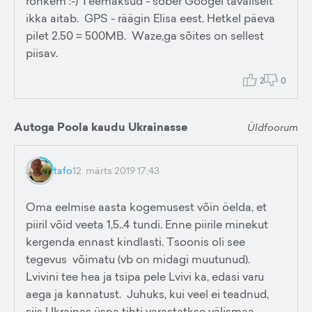
rohkem :-) Teemaksud - sõber Googel tavaliselt
ikka aitab. GPS - räägin Elisa eest. Hetkel päeva
pilet 2.50 = 500MB. Waze,ga sõites on sellest
piisav.
2
0
Autoga Poola kaudu Ukrainasse
Üldfoorum
tafo
12. märts 2019 17:43
Oma eelmise aasta kogemusest võin öelda, et
piiril võid veeta 1,5..4 tundi. Enne piirile minekut
kergenda ennast kindlasti. Tsoonis oli see
tegevus võimatu (vb on midagi muutunud).
Lvivini tee hea ja tsipa pele Lvivi ka, edasi varu
aega ja kannatust. Juhuks, kui veel ei teadnud,
siis Ukrainas üsna tihti varastatkse välismaa