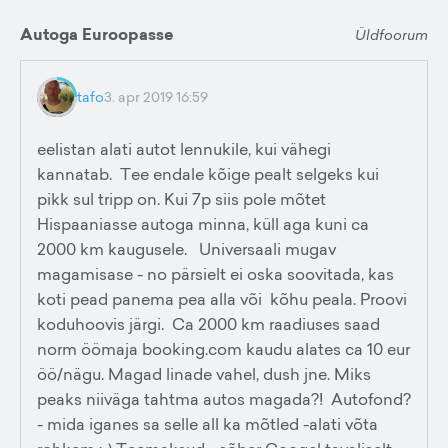
Autoga Euroopasse
Üldfoorum
tafo
3. apr 2019 16:59
eelistan alati autot lennukile, kui vähegi
kannatab. Tee endale kõige pealt selgeks kui
pikk sul tripp on. Kui 7p siis pole mõtet
Hispaaniasse autoga minna, küll aga kuni ca
2000 km kaugusele. Universaali mugav
magamisase - no pärsielt ei oska soovitada, kas
koti pead panema pea alla või kõhu peala. Proovi
koduhoovis järgi. Ca 2000 km raadiuses saad
norm öömaja booking.com kaudu alates ca 10 eur
öö/nägu. Magad linade vahel, dush jne. Miks
peaks niiväga tahtma autos magada?! Autofond?
- mida iganes sa selle all ka mõtled -alati võta