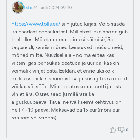
tafo
24. juuli 2024 09:20
https://www.tolls.eu/
siin jutud kirjas. Võib saada
ka osadest bensukatest. Millistest, eks see selgub
teel olles. Mäletan oma esimesi käimisi (15a
taguseid), ka siis mõned bensukad müüsid neid,
mõned mitte. Nüüdsel ajal- no ma ei tea kas
viitsin igas bensukas peatuda ja uurida, kas on
võimalik vinjet osta. Eeldan, et enne ükskõik
millisesse riiki sisenemist, sa ju kusagil ikka ööbid
või kasvõi sööd. Mine peatuskohas netti ja osta
vinjet ära. Ostes saad ju määrata ka
alguskuupäeva. Tavaline (väikseim) kehtivus on
neil 7 - 10 päeva. Maksavad ca 15 eur (mõni eur
rohkem või vähem).
1
0