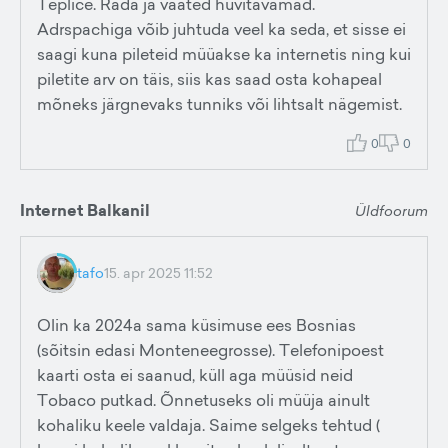
Teplice. Rada ja vaated huvitavamad.
Adrspachiga võib juhtuda veel ka seda, et sisse ei
saagi kuna pileteid müüakse ka internetis ning kui
piletite arv on täis, siis kas saad osta kohapeal
mõneks järgnevaks tunniks või lihtsalt nägemist.
0
0
Internet Balkanil
Üldfoorum
tafo
15. apr 2025 11:52
Olin ka 2024a sama küsimuse ees Bosnias
(sõitsin edasi Monteneegrosse). Telefonipoest
kaarti osta ei saanud, küll aga müüsid neid
Tobaco putkad. Õnnetuseks oli müüja ainult
kohaliku keele valdaja. Saime selgeks tehtud (