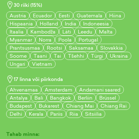
30
riiki (
15
%)
Austria
Ecuador
Eesti
Guatemala
Hiina
Hispaania
Holland
India
Indoneesia
Itaalia
Kambodža
Läti
Leedu
Malta
Myanmar
Norra
Poola
Portugal
Prantsusmaa
Rootsi
Saksamaa
Slovakkia
Soome
Taani
Tai
Tšehhi
Türgi
Ukraina
Ungari
Vietnam
17
linna või piirkonda
Ahvenamaa
Amsterdam
Andamani saared
Antalya
Bali
Bangkok
Berliin
Brüssel
Budapest
Bukarest
Chiang Mai
Chiang Rai
Delhi
Kerala
Pariis
Riia
Sitsiilia
Tahab minna: