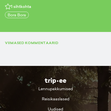
1
sihtkohta
Bora Bora
VIIMASED KOMMENTAARID
Lennupakkumised
Reisikaaslased
Uudised