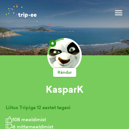
Rändur
KasparK
Liitus Tripiga
12 aastat tagasi
108
meeldimist
6
mittemeeldimist