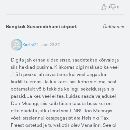
0
0
Bangkok Suvarnabhumi airport
Üldfoorum
Karl.si
22. jaan 23:37
Digita jah ei saa üldse sisse, saadetakse kõrvale ja
siis hakkad pusima. Kiirkorras digi maksab ka veel
. 1,5 h peaks jah arvestama kui veel pagas ka
lindilt tulemas. Ja kui käes, siis kohe siblima, sest
ootamatult võib tekkida kellegil sekeldusi ja siis
passid. Ja kes veel ei tea, kuidas saada vajadusel
Don Muengi, siis käib täitsa tasuta buss kui on
ette näidata jätku lend sealt. NB! Don Muengis
võeti siselennul käsipagasist ära Helsinki Tax
Freest ostetud ja turvakotis olev Vanalinn. See oli