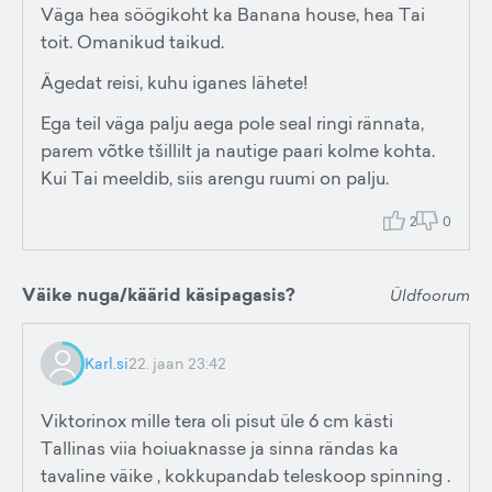
Väga hea söögikoht ka Banana house, hea Tai
toit. Omanikud taikud.
Ägedat reisi, kuhu iganes lähete!
Ega teil väga palju aega pole seal ringi rännata,
parem võtke tšillilt ja nautige paari kolme kohta.
Kui Tai meeldib, siis arengu ruumi on palju.
2
0
Väike nuga/käärid käsipagasis?
Üldfoorum
Karl.si
22. jaan 23:42
Viktorinox mille tera oli pisut üle 6 cm kästi
Tallinas viia hoiuaknasse ja sinna rändas ka
tavaline väike , kokkupandab teleskoop spinning .