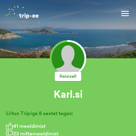
Reisisell
Karl.si
Liitus Tripiga
8 aastat tagasi
41
meeldimist
23
mittemeeldimist