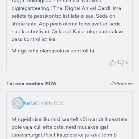
Aa, ja muidugi 72 h enne reisi avatakse
digiregistreering ( Thai Digital Arrival Card) Ilma
selleta te passikontrollist läbi ei saa. Seda on
lihtne täita. Äpp peab olema telos avatud, seda
nad kontrollivad, Qr kood. Kui ei ole, saadetakse
passikontrollist ära.
Mingit raha olemasolu ei kontrollita.
1
2
Tai reis märtsis 2026
Üldfoorum
Karl.si
3. märts 13:36
Mingeid siseliikumisi saartelt või mandrilt saartele
pole vaja küll ette osta, neid müüakse igal
tänavanurgal. Pisut kauplete ka ja kõik toimib