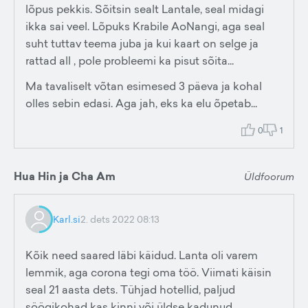
lõpus pekkis. Sõitsin sealt Lantale, seal midagi
ikka sai veel. Lõpuks Krabile AoNangi, aga seal
suht tuttav teema juba ja kui kaart on selge ja
rattad all , pole probleemi ka pisut sõita...
Ma tavaliselt võtan esimesed 3 päeva ja kohal
olles sebin edasi. Aga jah, eks ka elu õpetab...
0
1
Hua Hin ja Cha Am
Üldfoorum
Karl.si
2. dets 2022 08:13
Kõik need saared läbi käidud. Lanta oli varem
lemmik, aga corona tegi oma töö. Viimati käisin
seal 21 aasta dets. Tühjad hotellid, paljud
söögikohad kas kinni või üldse kadunud,