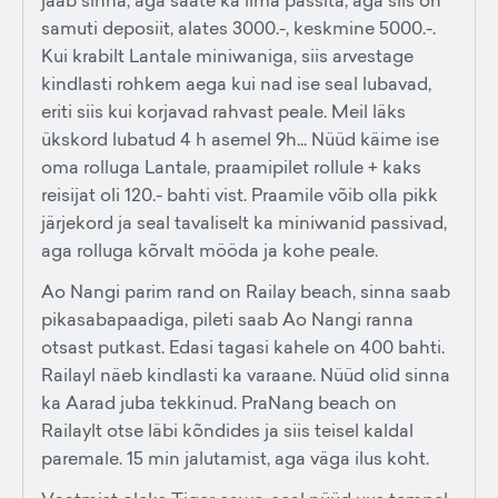
jääb sinna, aga saate ka ilma passita, aga siis on
samuti deposiit, alates 3000.-, keskmine 5000.-.
Kui krabilt Lantale miniwaniga, siis arvestage
kindlasti rohkem aega kui nad ise seal lubavad,
eriti siis kui korjavad rahvast peale. Meil läks
ükskord lubatud 4 h asemel 9h... Nüüd käime ise
oma rolluga Lantale, praamipilet rollule + kaks
reisijat oli 120.- bahti vist. Praamile võib olla pikk
järjekord ja seal tavaliselt ka miniwanid passivad,
aga rolluga kõrvalt mööda ja kohe peale.
Ao Nangi parim rand on Railay beach, sinna saab
pikasabapaadiga, pileti saab Ao Nangi ranna
otsast putkast. Edasi tagasi kahele on 400 bahti.
Railayl näeb kindlasti ka varaane. Nüüd olid sinna
ka Aarad juba tekkinud. PraNang beach on
Railaylt otse läbi kõndides ja siis teisel kaldal
paremale. 15 min jalutamist, aga väga ilus koht.