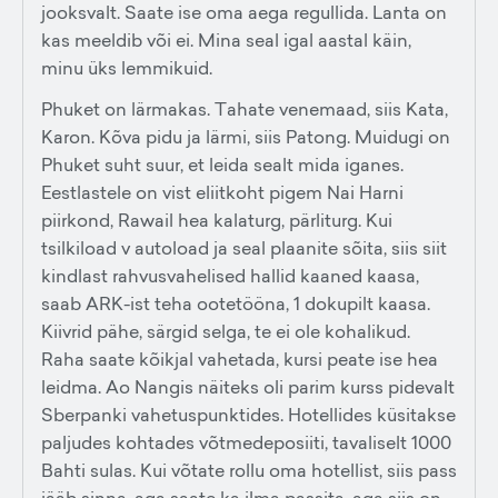
jooksvalt. Saate ise oma aega regullida. Lanta on
kas meeldib või ei. Mina seal igal aastal käin,
minu üks lemmikuid.
Phuket on lärmakas. Tahate venemaad, siis Kata,
Karon. Kõva pidu ja lärmi, siis Patong. Muidugi on
Phuket suht suur, et leida sealt mida iganes.
Eestlastele on vist eliitkoht pigem Nai Harni
piirkond, Rawail hea kalaturg, pärliturg. Kui
tsilkiload v autoload ja seal plaanite sõita, siis siit
kindlast rahvusvahelised hallid kaaned kaasa,
saab ARK-ist teha ootetööna, 1 dokupilt kaasa.
Kiivrid pähe, särgid selga, te ei ole kohalikud.
Raha saate kõikjal vahetada, kursi peate ise hea
leidma. Ao Nangis näiteks oli parim kurss pidevalt
Sberpanki vahetuspunktides. Hotellides küsitakse
paljudes kohtades võtmedeposiiti, tavaliselt 1000
Bahti sulas. Kui võtate rollu oma hotellist, siis pass