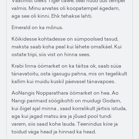
Vaatmist oleks Tiger cawe, seal nüüd uus tempel
valmis. Minu arvates oli koopatempel ägedam,
aga see oli kinni. Ehk tehakse lahti.
Emerald on ka mõnus.
Kõikidesse kohtadesse on sümpoolsed tasud,
maksta saab koha peal kui lähete omalkäel. Kui
ostate tripi, siis vist on hinna sees.
Krabi linna öömarket on ka täitsa ok, saab süüa
tänavatoitu, osta igasugu pahna, mis on tegelikult
kallim kui muidu kuskil päevasel tänavapoes.
AoNangis Nopparathara öömarket on hea. Ao
Nangi parimaid söögikohti on muidugi Godam,
kui õigel ajal minna , saad korralikult järtsis istuda,
aga kui jagad matsu ära ja jõuad pool tundi
varem, siis saad kohe lauda. Teenindus kiire ja
toidud väga head ja hinnad ka head.