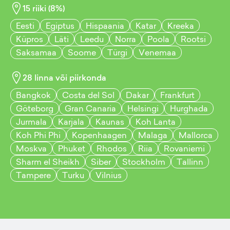
15
riiki (
8
%)
Eesti
Egiptus
Hispaania
Katar
Kreeka
Küpros
Läti
Leedu
Norra
Poola
Rootsi
Saksamaa
Soome
Türgi
Venemaa
28
linna või piirkonda
Bangkok
Costa del Sol
Dakar
Frankfurt
Göteborg
Gran Canaria
Helsingi
Hurghada
Jurmala
Karjala
Kaunas
Koh Lanta
Koh Phi Phi
Kopenhaagen
Malaga
Mallorca
Moskva
Phuket
Rhodos
Riia
Rovaniemi
Sharm el Sheikh
Siber
Stockholm
Tallinn
Tampere
Turku
Vilnius