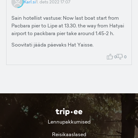
Karl.si
1. dets 2022 17:07
Sain hotellist vastuse: Now last boat start from
Pacbara pier to Lipe at 13.30. the way from Hatyai
airport to packbara pier take around 1.45-2 h.
Soovitati jääda päevaks Hat Yaisse.
0
0
Lennupakkumised
Reisikaaslased