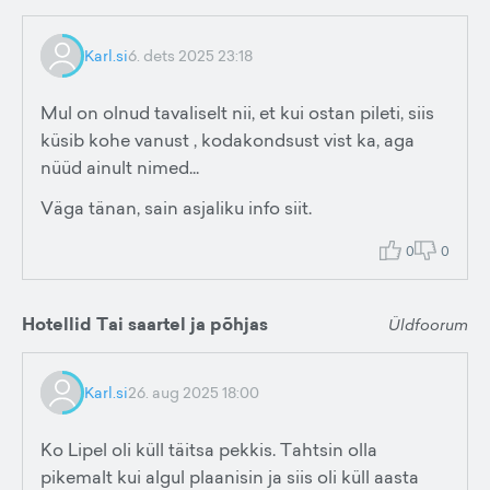
Karl.si
6. dets 2025 23:18
Mul on olnud tavaliselt nii, et kui ostan pileti, siis
küsib kohe vanust , kodakondsust vist ka, aga
nüüd ainult nimed...
Väga tänan, sain asjaliku info siit.
0
0
Hotellid Tai saartel ja põhjas
Üldfoorum
Karl.si
26. aug 2025 18:00
Ko Lipel oli küll täitsa pekkis. Tahtsin olla
pikemalt kui algul plaanisin ja siis oli küll aasta