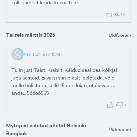
küll esimest korda kui nii tehti...
0
0
Tai reis märtsis 2026
Üldfoorum
Karl.si
21. jaan 15:14
Tulin just Taist, Krabilt. Käidud seal pea kõikjal
juba aastaid. Ei viitsi siin pikalt leelotada, võid
mulle helistada, selle 15 min leian, et ülevaade
anda... 56666555
0
1
Mytripist ostetud piletid Helsinki-
Üldfoorum
Bangkok