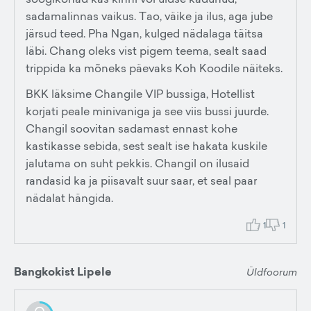
sadamalinnas vaikus. Tao, väike ja ilus, aga jube
järsud teed. Pha Ngan, kulged nädalaga täitsa
läbi. Chang oleks vist pigem teema, sealt saad
trippida ka mõneks päevaks Koh Koodile näiteks.
BKK läksime Changile VIP bussiga, Hotellist
korjati peale minivaniga ja see viis bussi juurde.
Changil soovitan sadamast ennast kohe
kastikasse sebida, sest sealt ise hakata kuskile
jalutama on suht pekkis. Changil on ilusaid
randasid ka ja piisavalt suur saar, et seal paar
nädalat hängida.
1
1
Bangkokist Lipele
Üldfoorum