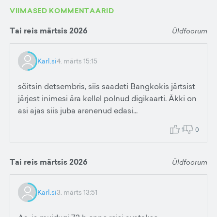
VIIMASED KOMMENTAARID
Tai reis märtsis 2026
Üldfoorum
Karl.si
4. märts 15:15
sõitsin detsembris, siis saadeti Bangkokis järtsist
järjest inimesi ära kellel polnud digikaarti. Äkki on
asi ajas siis juba arenenud edasi...
1
0
Tai reis märtsis 2026
Üldfoorum
Karl.si
3. märts 13:51