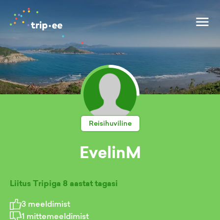
Reisihuviline
EvelinM
Liitus Tripiga
8 aastat tagasi
3
meeldimist
1
mittemeeldimist