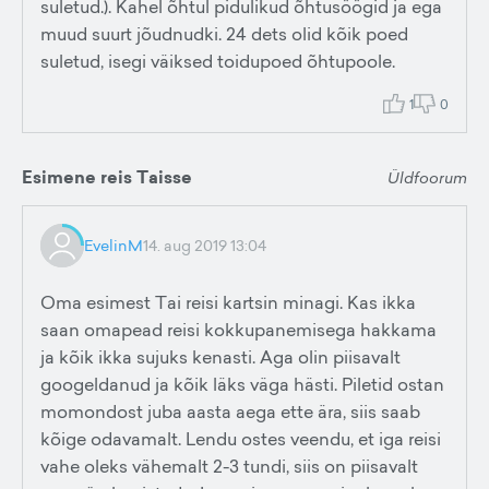
suletud.). Kahel õhtul pidulikud õhtusöögid ja ega
muud suurt jõudnudki. 24 dets olid kõik poed
suletud, isegi väiksed toidupoed õhtupoole.
1
0
Esimene reis Taisse
Üldfoorum
EvelinM
14. aug 2019 13:04
Oma esimest Tai reisi kartsin minagi. Kas ikka
saan omapead reisi kokkupanemisega hakkama
ja kõik ikka sujuks kenasti. Aga olin piisavalt
googeldanud ja kõik läks väga hästi. Piletid ostan
momondost juba aasta aega ette ära, siis saab
kõige odavamalt. Lendu ostes veendu, et iga reisi
vahe oleks vähemalt 2-3 tundi, siis on piisavalt