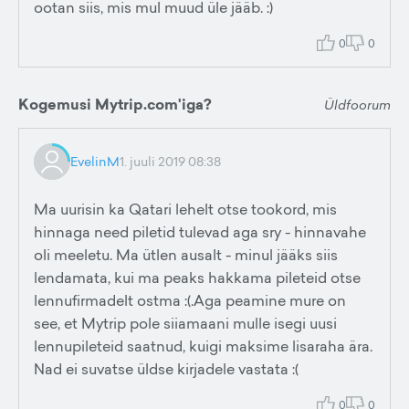
ootan siis, mis mul muud üle jääb. :)
0
0
Kogemusi Mytrip.com'iga?
Üldfoorum
EvelinM
1. juuli 2019 08:38
Ma uurisin ka Qatari lehelt otse tookord, mis
hinnaga need piletid tulevad aga sry - hinnavahe
oli meeletu. Ma ütlen ausalt - minul jääks siis
lendamata, kui ma peaks hakkama pileteid otse
lennufirmadelt ostma :(.Aga peamine mure on
see, et Mytrip pole siiamaani mulle isegi uusi
lennupileteid saatnud, kuigi maksime lisaraha ära.
Nad ei suvatse üldse kirjadele vastata :(
0
0