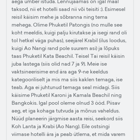
aega ümber istuda. Lennujaamas on igal maal
taksod, nii et hotelli saad nii või teisiti :). Esimesel
reisil käisim mehe ja sõbranna ning tema
mehega. Olime Phuketil Patongis (no mulle see
koht meeldis, kuigi palju kirutakse ja isegi rand oli
tol hetkel väga puhas), seejärel Krabil (ilus loodus,
kuigi Ao Nangi rand pole suurem asi) ja lõpuks
taas Phuketil Kata Beachil. Teisel Tai reisil käisin
juba lastega (siis olid nad 7 ja 9). Meie ise
vaktsineerisime end ära aga 9-ne keeldus
kategooriliselt ja mis ma siis kaklen temaga, ise
teab. Aga ei juhtunud temaga seal midagi. Siis
käisime Phuketil Karoni ja Kamala Beachil ning
Bangkokis. Igal pool oleme olnud 3 ööd. Piisav
aeg, et iga kohaga tutvuda ja mõnus vaheldus.
Nüüd planeerin järgmise aasta reisi, seekord siis
Koh Lanta ja Krabi (Ao Nang). Eile ostsingi
viimase hotelli ära ja peab ütlema, et mida varem