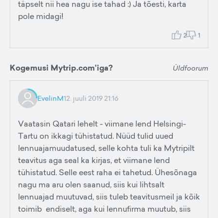
täpselt nii hea nagu ise tahad :) Ja tõesti, karta
pole midagi!
2
1
Kogemusi Mytrip.com'iga?
Üldfoorum
EvelinM
12. juuli 2019 21:16
Vaatasin Qatari lehelt - viimane lend Helsingi-
Tartu on ikkagi tühistatud. Nüüd tulid uued
lennuajamuudatused, selle kohta tuli ka Mytripilt
teavitus aga seal ka kirjas, et viimane lend
tühistatud. Selle eest raha ei tahetud. Ühesõnaga
nagu ma aru olen saanud, siis kui lihtsalt
lennuajad muutuvad, siis tuleb teavitusmeil ja kõik
toimib endiselt, aga kui lennufirma muutub, siis