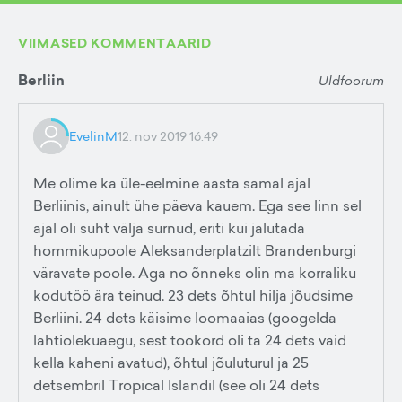
VIIMASED KOMMENTAARID
Berliin
Üldfoorum
EvelinM
12. nov 2019 16:49
Me olime ka üle-eelmine aasta samal ajal
Berliinis, ainult ühe päeva kauem. Ega see linn sel
ajal oli suht välja surnud, eriti kui jalutada
hommikupoole Aleksanderplatzilt Brandenburgi
väravate poole. Aga no õnneks olin ma korraliku
kodutöö ära teinud. 23 dets õhtul hilja jõudsime
Berliini. 24 dets käisime loomaaias (googelda
lahtiolekuaegu, sest tookord oli ta 24 dets vaid
kella kaheni avatud), õhtul jõuluturul ja 25
detsembril Tropical Islandil (see oli 24 dets