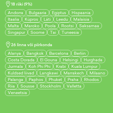
18
riiki (
9
%)
Andorra
Bulgaaria
Egiptus
Hispaania
Itaalia
Küpros
Läti
Leedu
Malaisia
Malta
Maroko
Poola
Rootsi
Saksamaa
Singapur
Soome
Tai
Tuneesia
26
linna või piirkonda
Alanya
Bangkok
Barcelona
Berliin
Costa Dorada
El Gouna
Helsingi
Hurghada
Jurmala
Koh Phi Phi
Krabi
Kuala Lumpur
Kuldsed liivad
Langkawi
Marrakech
Milaano
Palanga
Paphos
Phuket
Praha
Rhodos
Riia
Sousse
Stockholm
Valletta
Veneetsia