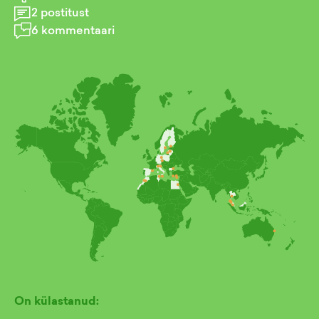
2
postitust
6
kommentaari
On külastanud: