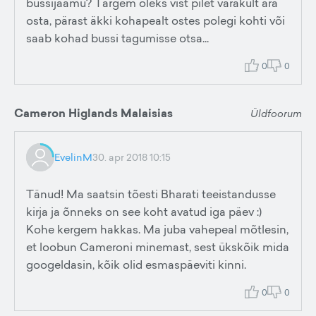
bussijaamu? Targem oleks vist pilet varakult ära
osta, pärast äkki kohapealt ostes polegi kohti või
saab kohad bussi tagumisse otsa...
0
0
Cameron Higlands Malaisias
Üldfoorum
EvelinM
30. apr 2018 10:15
Tänud! Ma saatsin tõesti Bharati teeistandusse
kirja ja õnneks on see koht avatud iga päev :)
Kohe kergem hakkas. Ma juba vahepeal mõtlesin,
et loobun Cameroni minemast, sest ükskõik mida
googeldasin, kõik olid esmaspäeviti kinni.
0
0