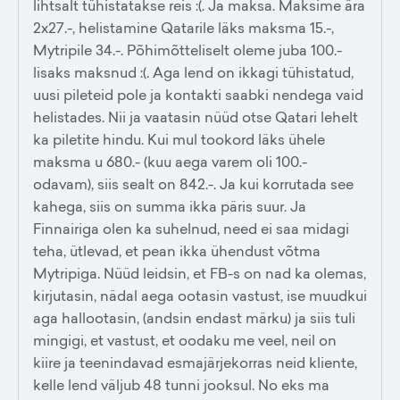
lihtsalt tühistatakse reis :(. Ja maksa. Maksime ära
2x27.-, helistamine Qatarile läks maksma 15.-,
Mytripile 34.-. Põhimõtteliselt oleme juba 100.-
lisaks maksnud :(. Aga lend on ikkagi tühistatud,
uusi pileteid pole ja kontakti saabki nendega vaid
helistades. Nii ja vaatasin nüüd otse Qatari lehelt
ka piletite hindu. Kui mul tookord läks ühele
maksma u 680.- (kuu aega varem oli 100.-
odavam), siis sealt on 842.-. Ja kui korrutada see
kahega, siis on summa ikka päris suur. Ja
Finnairiga olen ka suhelnud, need ei saa midagi
teha, ütlevad, et pean ikka ühendust võtma
Mytripiga. Nüüd leidsin, et FB-s on nad ka olemas,
kirjutasin, nädal aega ootasin vastust, ise muudkui
aga hallootasin, (andsin endast märku) ja siis tuli
mingigi, et vastust, et oodaku me veel, neil on
kiire ja teenindavad esmajärjekorras neid kliente,
kelle lend väljub 48 tunni jooksul. No eks ma