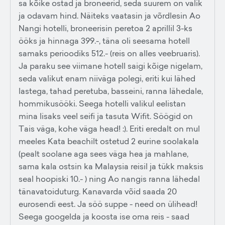
sa kõike ostad ja broneerid, seda suurem on valik
ja odavam hind. Näiteks vaatasin ja võrdlesin Ao
Nangi hotelli, broneerisin peretoa 2 aprillil 3-ks
ööks ja hinnaga 399.-, täna oli seesama hotell
samaks perioodiks 512.- (reis on alles veebruaris).
Ja paraku see viimane hotell saigi kõige nigelam,
seda valikut enam niiväga polegi, eriti kui lähed
lastega, tahad peretuba, basseini, ranna lähedale,
hommikusööki. Seega hotelli valikul eelistan
mina lisaks veel seifi ja tasuta Wifit. Söögid on
Tais väga, kohe väga head! :). Eriti eredalt on mul
meeles Kata beachilt ostetud 2 eurine soolakala
(pealt soolane aga sees väga hea ja mahlane,
sama kala ostsin ka Malaysia reisil ja tükk maksis
seal hoopiski 10.- ) ning Ao nangis ranna lähedal
tänavatoiduturg. Kanavarda võid saada 20
eurosendi eest. Ja söö suppe - need on ülihead!
Seega googelda ja koosta ise oma reis - saad