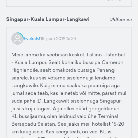
Singapur-Kuala Lumpur-Langkawi
Üldfoorum
EvelinM
18. jaan 2019 16:34
Meie lähme ka veebruari keskel. Tallinn - Istanbul
- Kuala Lumpur. Sealt kohaliku bussiga Cameron
Highlandile, sealt omakorda bussiga Penangi
saarele, kus siis võtame siselennu ja lendame
Langkawile. Kuigi sinna saaks ka praamiga aga
jumal seda teab, kas lainetab või mitte, pärast mul
süda paha :D. Langkawilt siselennuga Singapuri
ja siis koju tagasi. Aga olles nüüd googeldanud
KL bussijaamu, olen leidnud vaid ühe Terminal
Bersepadu Selatan. See jääks meil hotellist 15-20
km kaugusele. Kas keegi teab, on veel KL-is