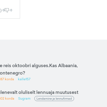
0
0
e reis oktoobri alguses.Kas Albaania,
Montenegro?
387
korda
kalle157
ulenevalt oluliselt lennuaja muutusest
602
korda
Sugram
Lendamine ja lennufirmad