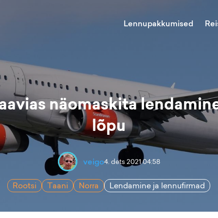
Lennupakkumised
Rei
avias näomaskita lendamine 
lõpu
veigo
4. dets 2021 04:58
Rootsi
Taani
Norra
Lendamine ja lennufirmad