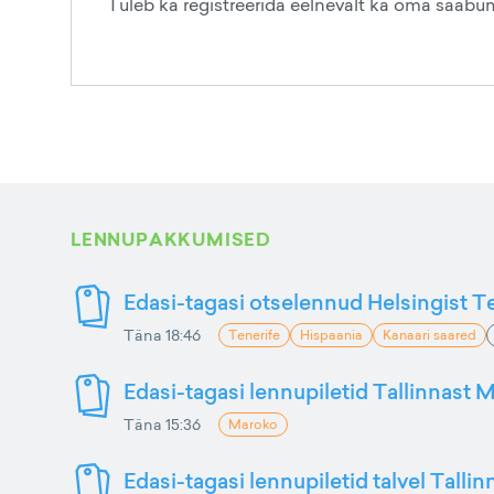
Tuleb ka registreerida eelnevalt ka oma saabu
LENNUPAKKUMISED
Edasi-tagasi otselennud Helsingist Te
Täna 18:46
Tenerife
Hispaania
Kanaari saared
Edasi-tagasi lennupiletid Tallinnast M
Täna 15:36
Maroko
Edasi-tagasi lennupiletid talvel Talli