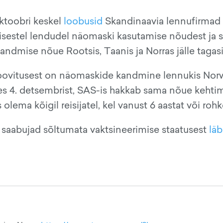
ktoobri keskel
loobusid
Skandinaavia lennufirmad
isestel lendudel näomaski kasutamise nõudest ja 
andmise nõue Rootsis, Taanis ja Norras jälle tagasi
oovitusest on näomaskide kandmine lennukis Nor
ates 4. detsembrist, SAS-is hakkab sama nõue kehti
lema kõigil reisijatel, kel vanust 6 aastat või roh
 saabujad sõltumata vaktsineerimise staatusest
lä