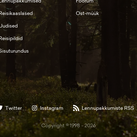
Lennupakkumised
Foorum
Reisikaaslased
Ost-müük
Uudised
Reisipildid
Sisuturundus
Twitter
Instagram
Lennupakkumiste RSS
Copyright © 1998 -
2026