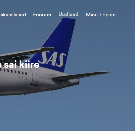
Uudised
Minu Trip.ee
sikaaslased
Foorum
sai kiire