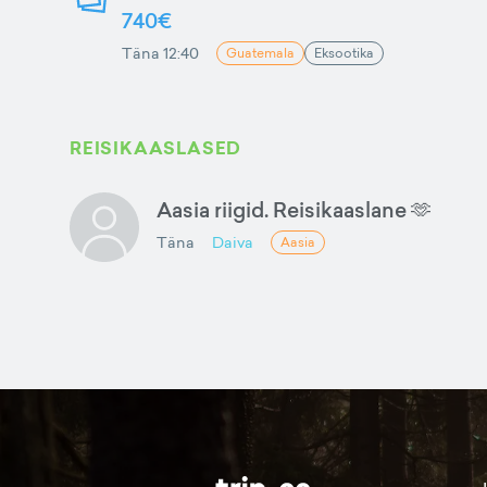
740€
Täna 12:40
Guatemala
Eksootika
REISIKAASLASED
Aasia riigid. Reisikaaslane 🫶
Täna
Daiva
Aasia