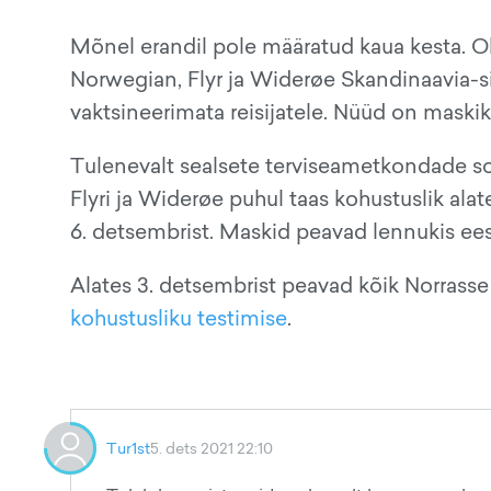
Mõnel erandil pole määratud kaua kesta. O
Norwegian, Flyr ja Widerøe Skandinaavia-s
vaktsineerimata reisijatele. Nüüd on maskik
Tulenevalt sealsete terviseametkondade s
Flyri ja Widerøe puhul taas kohustuslik al
6. detsembrist. Maskid peavad lennukis ees o
Alates 3. detsembrist peavad kõik Norrasse
kohustusliku testimise
.
Tur1st
5. dets 2021 22:10