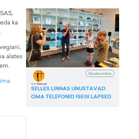
 SAS,
seda ka
.
wegiani,
ma alates
kem.
Sisuturundus
bima
SELLES LINNAS UNUSTAVAD
OMA TELEFONID ISEGI LAPSED