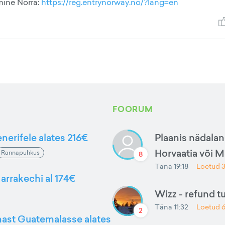
mine Norra:
https://reg.entrynorway.no/?lang=en
FOORUM
nerifele alates 216€
Plaanis nädalan
Horvaatia või 
Rannapuhkus
8
Täna 19:18
Loetud
arrakechi al 174€
Wizz - refund t
Täna 11:32
Loetud
2
nnast Guatemalasse alates