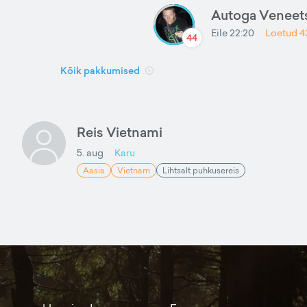
Autoga Veneets
Eile 22:20
Loetud
4
44
Kõik pakkumised
Reis Vietnami
5. aug
Karu
Aasia
Vietnam
Lihtsalt puhkusereis