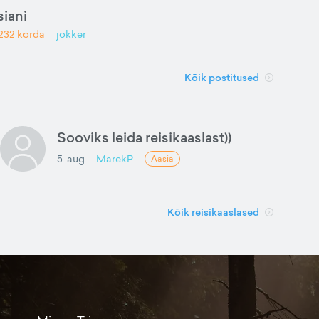
iani
232
korda
jokker
Kõik postitused
Sooviks leida reisikaaslast))
5. aug
MarekP
Aasia
Kõik reisikaaslased