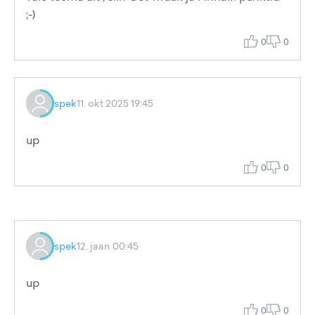
;-)
0
0
spek
11. okt 2025 19:45
up
0
0
spek
12. jaan 00:45
up
0
0