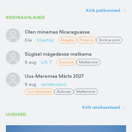
Kõik pakkumised
REISIKAASLASED
Olen minemas Nicaraguasse
Eile
Viljartrip
Niagara
Panama
Söök ja jook
Sügisel mägedesse matkama
8. aug
Lilli T
Euroopa
Matkamine
Uus-Meremaa Märts 2027
8. aug
vandermand
Uus-Meremaa
Autoreis
Matkamine
Kõik reisikaaslased
UUDISED