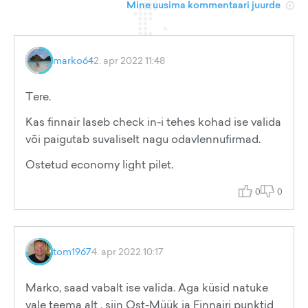
Mine uusima kommentaari juurde
marko64
2. apr 2022 11:48
Tere.
Kas finnair laseb check in-i tehes kohad ise valida
või paigutab suvaliselt nagu odavlennufirmad.
Ostetud economy light pilet.
0
0
tom1967
4. apr 2022 10:17
Marko, saad vabalt ise valida. Aga küsid natuke
vale teema alt , siin Ost-Müük ja Finnairi punktid