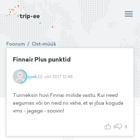
Foorum
/
Ost-müük
Finnair Plus punktid
spek
20. okt 2017 12:48
Tunneksin huvi Finnai miilide vastu. Kui need
aegumas või on neid nii vähe, et ei jõua koguda
vms - jagage - soovin!
0
0