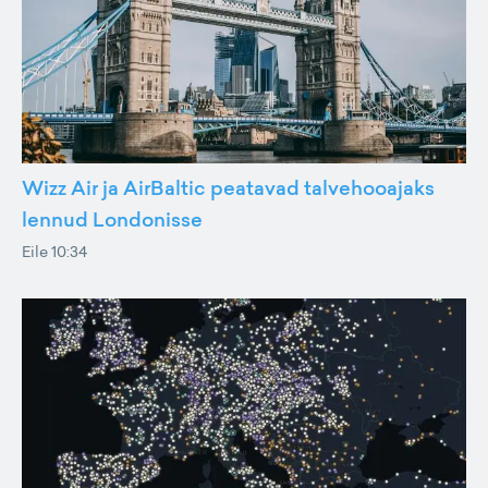
Wizz Air ja AirBaltic peatavad talvehooajaks
lennud Londonisse
Eile 10:34