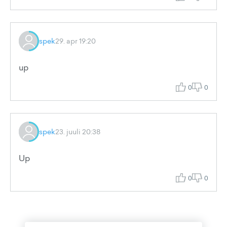
spek
29. apr 19:20
up
0
0
spek
23. juuli 20:38
Up
0
0