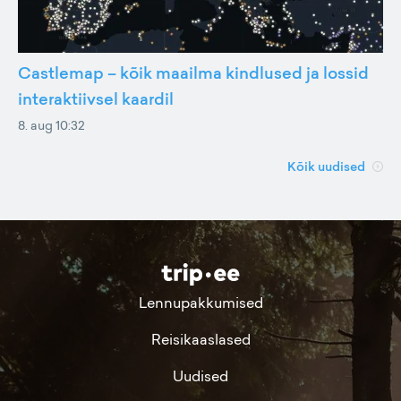
Castlemap – kõik maailma kindlused ja lossid
interaktiivsel kaardil
8. aug 10:32
Kõik uudised
Lennupakkumised
Reisikaaslased
Uudised