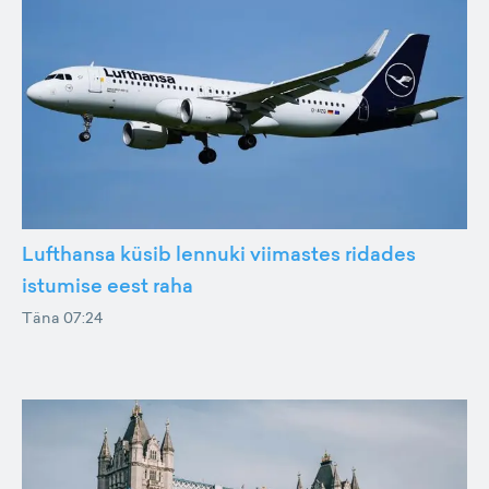
Lufthansa küsib lennuki viimastes ridades
istumise eest raha
Täna 07:24