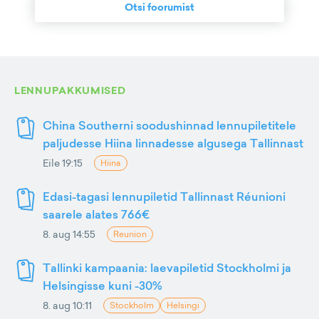
Otsi foorumist
LENNUPAKKUMISED
China Southerni soodushinnad lennupiletitele
paljudesse Hiina linnadesse algusega Tallinnast
Eile 19:15
Hiina
Edasi-tagasi lennupiletid Tallinnast Réunioni
saarele alates 766€
8. aug 14:55
Reunion
Tallinki kampaania: laevapiletid Stockholmi ja
Helsingisse kuni -30%
8. aug 10:11
Stockholm
Helsingi