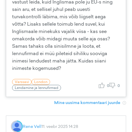
vastust leida, kuid Inglismaa pole ju EU-s ning
sain aru, et sellisel juhul peab uuesti
turvakontrolli läbima, mis võib liigselt aega
võtta? Lisaks sellele toimub lend suvel, kui
Inglismaale minekuks vajalik viisa - kas see
omakorda võib midagi muuta selle aja osas?
Samas tahaks olla sinisilmne ja loota, et
lennufirmad ei müü pileteid sihiliku sooviga
inimesi lendudest maha jätta. Kuidas siiani
inimeste kogemused?
Varssavi
London
0
0
Lendamine ja lennufirmad
Mine uusima kommentaari juurde
Rene Vell
11. veebr 2025 14:28