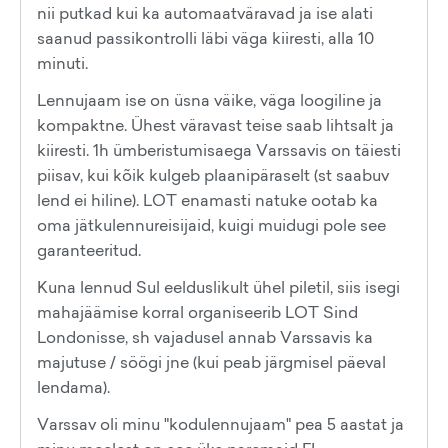
nii putkad kui ka automaatväravad ja ise alati
saanud passikontrolli läbi väga kiiresti, alla 10
minuti.
Lennujaam ise on üsna väike, väga loogiline ja
kompaktne. Ühest väravast teise saab lihtsalt ja
kiiresti. 1h ümberistumisaega Varssavis on täiesti
piisav, kui kõik kulgeb plaanipäraselt (st saabuv
lend ei hiline). LOT enamasti natuke ootab ka
oma jätkulennureisijaid, kuigi muidugi pole see
garanteeritud.
Kuna lennud Sul eelduslikult ühel piletil, siis isegi
mahajäämise korral organiseerib LOT Sind
Londonisse, sh vajadusel annab Varssavis ka
majutuse / söögi jne (kui peab järgmisel päeval
lendama).
Varssav oli minu "kodulennujaam" pea 5 aastat ja