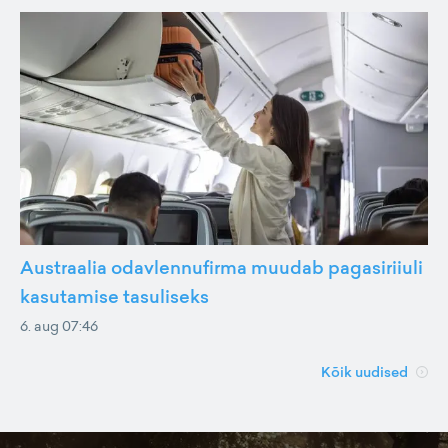
Austraalia odavlennufirma muudab pagasiriiuli
kasutamise tasuliseks
6. aug 07:46
Kõik uudised