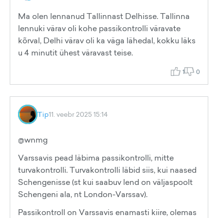
Ma olen lennanud Tallinnast Delhisse. Tallinna
lennuki värav oli kohe passikontrolli väravate
kõrval, Delhi värav oli ka väga lähedal, kokku läks
u 4 minutit ühest väravast teise.
1
0
Tip
11. veebr 2025 15:14
@wnmg
Varssavis pead läbima passikontrolli, mitte
turvakontrolli. Turvakontrolli läbid siis, kui naased
Schengenisse (st kui saabuv lend on väljaspoolt
Schengeni ala, nt London-Varssav).
Passikontroll on Varssavis enamasti kiire, olemas