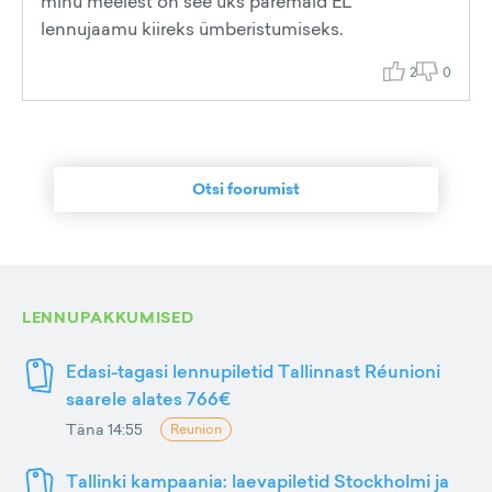
minu meelest on see üks paremaid EL
lennujaamu kiireks ümberistumiseks.
2
0
Otsi foorumist
LENNUPAKKUMISED
Edasi-tagasi lennupiletid Tallinnast Réunioni
saarele alates 766€
Täna 14:55
Reunion
Tallinki kampaania: laevapiletid Stockholmi ja