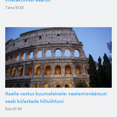
Täna 10:32
Itaalia vastus kuumalainele: vaatamisväärsusi
saab külastada hilisõhtuni
Eile 07:30