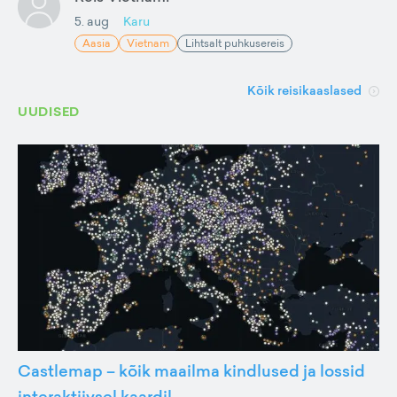
5. aug
Karu
Aasia
Vietnam
Lihtsalt puhkusereis
Kõik reisikaaslased
UUDISED
Castlemap – kõik maailma kindlused ja lossid
interaktiivsel kaardil