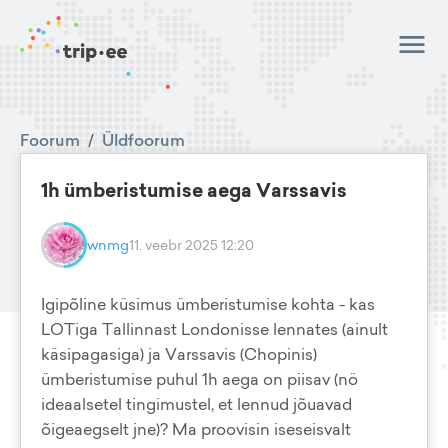
Foorum
/
Üldfoorum
1h ümberistumise aega Varssavis
wnmg
11. veebr 2025 12:20
Igipõline küsimus ümberistumise kohta - kas
LOTiga Tallinnast Londonisse lennates (ainult
käsipagasiga) ja Varssavis (Chopinis)
ümberistumise puhul 1h aega on piisav (nö
ideaalsetel tingimustel, et lennud jõuavad
õigeaegselt jne)? Ma proovisin iseseisvalt