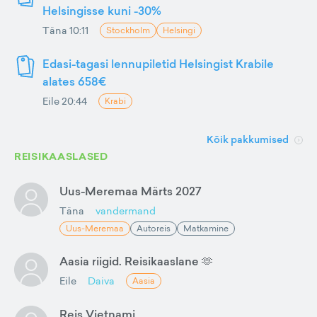
Helsingisse kuni -30%
Täna 10:11
Stockholm
Helsingi
Edasi-tagasi lennupiletid Helsingist Krabile
alates 658€
Eile 20:44
Krabi
Kõik pakkumised
REISIKAASLASED
Uus-Meremaa Märts 2027
Täna
vandermand
Uus-Meremaa
Autoreis
Matkamine
Aasia riigid. Reisikaaslane 🫶
Eile
Daiva
Aasia
Reis Vietnami