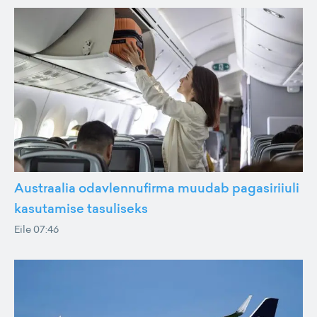
Austraalia odavlennufirma muudab pagasiriiuli
kasutamise tasuliseks
Eile 07:46