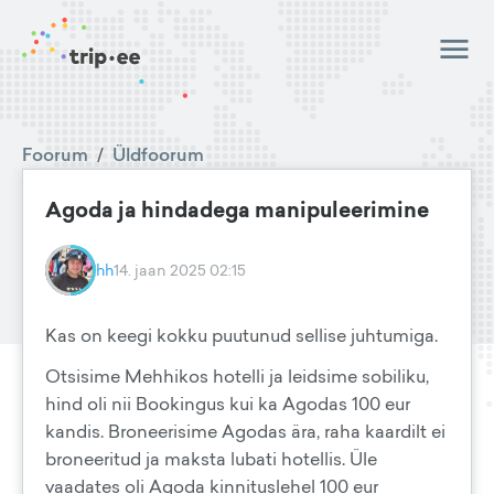
Foorum
/
Üldfoorum
Agoda ja hindadega manipuleerimine
hh
14. jaan 2025 02:15
Kas on keegi kokku puutunud sellise juhtumiga.
Otsisime Mehhikos hotelli ja leidsime sobiliku,
hind oli nii Bookingus kui ka Agodas 100 eur
kandis. Broneerisime Agodas ära, raha kaardilt ei
broneeritud ja maksta lubati hotellis. Üle
vaadates oli Agoda kinnituslehel 100 eur