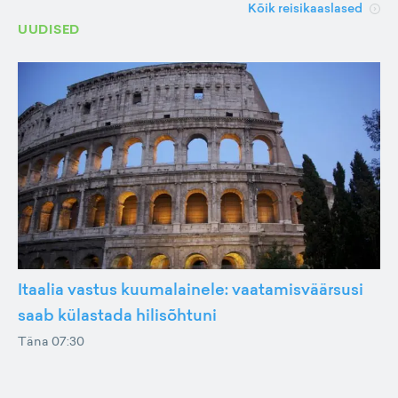
Kõik reisikaaslased
UUDISED
Itaalia vastus kuumalainele: vaatamisväärsusi
saab külastada hilisõhtuni
Täna 07:30