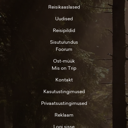
Reisikaaslased
Uudised
Reisipildid
Sisuturundus
Foorum
Ost-müük
Mis on Trip
Kontakt
Kasutustingimused
Privaatsustingimused
Reklaam
Logi sisse