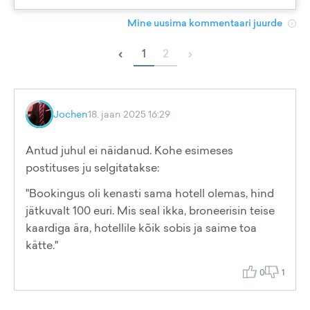
Mine uusima kommentaari juurde
‹
›
1
2
Jochen
18. jaan 2025 16:29
Antud juhul ei näidanud. Kohe esimeses
postituses ju selgitatakse:
"Bookingus oli kenasti sama hotell olemas, hind
jätkuvalt 100 euri. Mis seal ikka, broneerisin teise
kaardiga ära, hotellile kõik sobis ja saime toa
kätte."
0
1