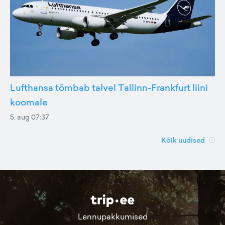
Lufthansa tõmbab talvel Tallinn-Frankfurt liini
koomale
5. aug 07:37
Kõik uudised
Lennupakkumised