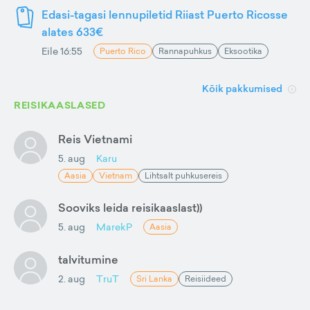
Edasi-tagasi lennupiletid Riiast Puerto Ricosse
alates 633€
Eile 16:55
Puerto Rico
Rannapuhkus
Eksootika
Kõik pakkumised
REISIKAASLASED
Reis Vietnami
5. aug
Karu
Aasia
Vietnam
Lihtsalt puhkusereis
Sooviks leida reisikaaslast))
5. aug
MarekP
Aasia
talvitumine
2. aug
TruT
Sri Lanka
Reisiideed