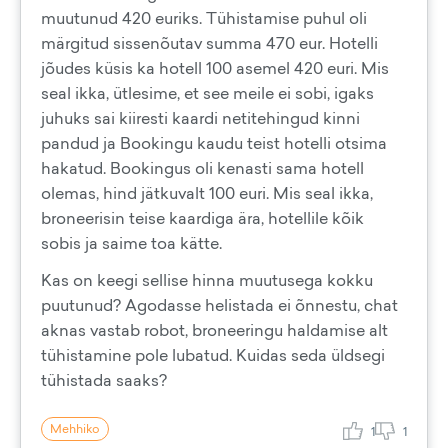
muutunud 420 euriks. Tühistamise puhul oli
märgitud sissenõutav summa 470 eur. Hotelli
jõudes küsis ka hotell 100 asemel 420 euri. Mis
seal ikka, ütlesime, et see meile ei sobi, igaks
juhuks sai kiiresti kaardi netitehingud kinni
pandud ja Bookingu kaudu teist hotelli otsima
hakatud. Bookingus oli kenasti sama hotell
olemas, hind jätkuvalt 100 euri. Mis seal ikka,
broneerisin teise kaardiga ära, hotellile kõik
sobis ja saime toa kätte.
Kas on keegi sellise hinna muutusega kokku
puutunud? Agodasse helistada ei õnnestu, chat
aknas vastab robot, broneeringu haldamise alt
tühistamine pole lubatud. Kuidas seda üldsegi
tühistada saaks?
Mehhiko
1
1