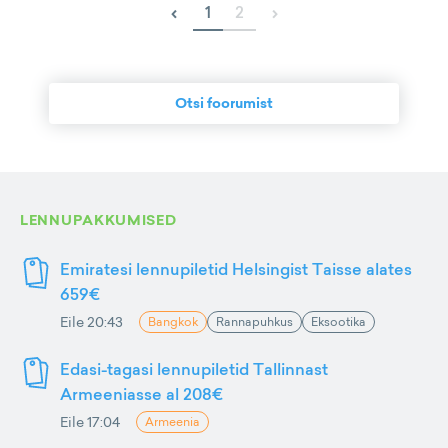
‹
›
1
2
Otsi foorumist
LENNUPAKKUMISED
Emiratesi lennupiletid Helsingist Taisse alates
659€
Eile 20:43
Bangkok
Rannapuhkus
Eksootika
Edasi-tagasi lennupiletid Tallinnast
Armeeniasse al 208€
Eile 17:04
Armeenia