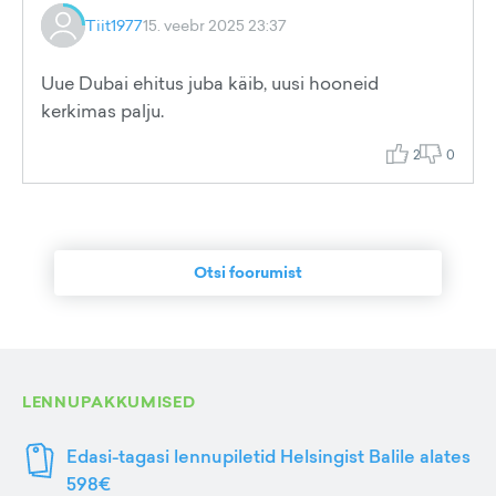
Tiit1977
15. veebr 2025 23:37
Uue Dubai ehitus juba käib, uusi hooneid
kerkimas palju.
2
0
Otsi foorumist
LENNUPAKKUMISED
Edasi-tagasi lennupiletid Helsingist Balile alates
598€