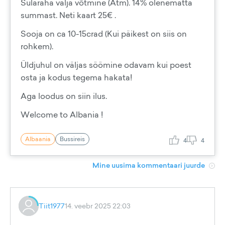
Sularaha välja võtmine (Atm). 14% olenematta
summast. Neti kaart 25€ .
Sooja on ca 10-15crad (Kui päikest on siis on
rohkem).
Üldjuhul on väljas söömine odavam kui poest
osta ja kodus tegema hakata!
Aga loodus on siin ilus.
Welcome to Albania !
Albaania
Bussireis
4
4
Mine uusima kommentaari juurde
Tiit1977
14. veebr 2025 22:03