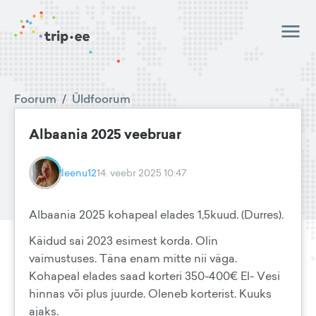
Foorum
/
Üldfoorum
Albaania 2025 veebruar
leenu12
14. veebr 2025 10:47
Albaania 2025 kohapeal elades 1,5kuud. (Durres).
Käidud sai 2023 esimest korda. Olin
vaimustuses. Täna enam mitte nii väga.
Kohapeal elades saad korteri 350-400€ El- Vesi
hinnas või plus juurde. Oleneb korterist. Kuuks
ajaks.