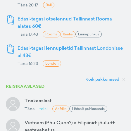
Täna 20:17
Bali
Edasi-tagasi otselennud Tallinnast Rooma
alates 60€
Täna 17:43
Rooma
Itaalia
Linnapuhkus
Edasi-tagasi lennupiletid Tallinnast Londonisse
al 43€
Täna 16:23
London
Kõik pakkumised
REISIKAASLASED
Toakaaslast
Täna
teisi
Aafrika
Lihtsalt puhkusereis
Vietnam (Phu Quoc?) v Filipiinid: jõulud+
aastavahetus