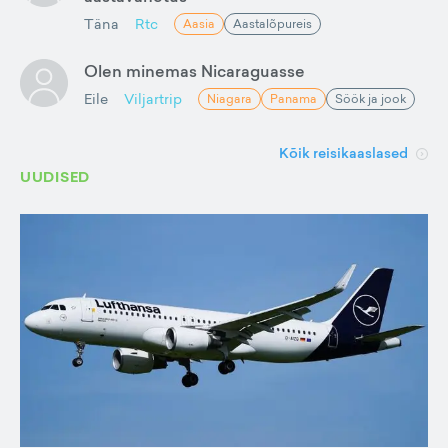
Täna
Rtc
Aasia
Aastalõpureis
Olen minemas Nicaraguasse
Eile
Viljartrip
Niagara
Panama
Söök ja jook
Kõik reisikaaslased
UUDISED