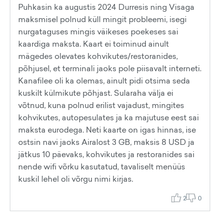
Puhkasin ka augustis 2024 Durresis ning Visaga
maksmisel polnud küll mingit probleemi, isegi
nurgataguses mingis väikeses poekeses sai
kaardiga maksta. Kaart ei toiminud ainult
mägedes olevates kohvikutes/restoranides,
põhjusel, et terminali jaoks pole piisavalt interneti.
Kanafilee oli ka olemas, ainult pidi otsima seda
kuskilt külmikute põhjast. Sularaha välja ei
võtnud, kuna polnud erilist vajadust, mingites
kohvikutes, autopesulates ja ka majutuse eest sai
maksta eurodega. Neti kaarte on igas hinnas, ise
ostsin navi jaoks Airalost 3 GB, maksis 8 USD ja
jätkus 10 päevaks, kohvikutes ja restoranides sai
nende wifi võrku kasutatud, tavaliselt menüüs
kuskil lehel oli võrgu nimi kirjas.
2
0