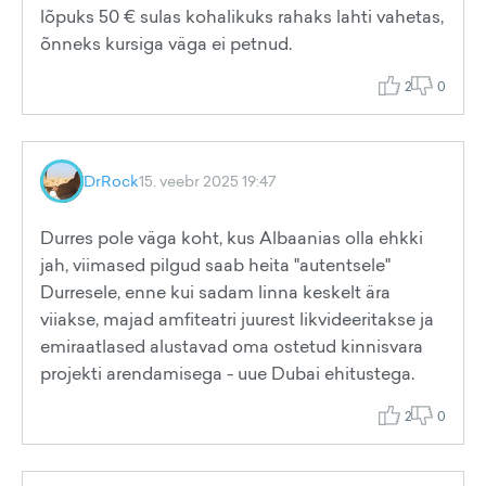
lõpuks 50 € sulas kohalikuks rahaks lahti vahetas,
õnneks kursiga väga ei petnud.
2
0
DrRock
15. veebr 2025 19:47
Durres pole väga koht, kus Albaanias olla ehkki
jah, viimased pilgud saab heita "autentsele"
Durresele, enne kui sadam linna keskelt ära
viiakse, majad amfiteatri juurest likvideeritakse ja
emiraatlased alustavad oma ostetud kinnisvara
projekti arendamisega - uue Dubai ehitustega.
2
0