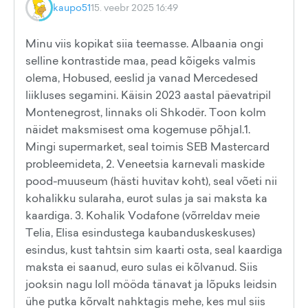
kaupo51
15. veebr 2025 16:49
Minu viis kopikat siia teemasse. Albaania ongi
selline kontrastide maa, pead kõigeks valmis
olema, Hobused, eeslid ja vanad Mercedesed
liikluses segamini. Käisin 2023 aastal päevatripil
Montenegrost, linnaks oli Shkodër. Toon kolm
näidet maksmisest oma kogemuse põhjal.1.
Mingi supermarket, seal toimis SEB Mastercard
probleemideta, 2. Veneetsia karnevali maskide
pood-muuseum (hästi huvitav koht), seal võeti nii
kohalikku sularaha, eurot sulas ja sai maksta ka
kaardiga. 3. Kohalik Vodafone (võrreldav meie
Telia, Elisa esindustega kaubanduskeskuses)
esindus, kust tahtsin sim kaarti osta, seal kaardiga
maksta ei saanud, euro sulas ei kõlvanud. Siis
jooksin nagu loll mööda tänavat ja lõpuks leidsin
ühe putka kõrvalt nahktagis mehe, kes mul siis