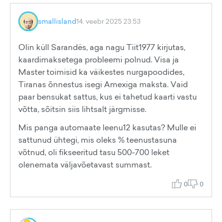
smallisland
14. veebr 2025 23:53
Olin küll Sarandës, aga nagu Tiit1977 kirjutas,
kaardimaksetega probleemi polnud. Visa ja
Master toimisid ka väikestes nurgapoodides,
Tiranas õnnestus isegi Amexiga maksta. Vaid
paar bensukat sattus, kus ei tahetud kaarti vastu
võtta, sõitsin siis lihtsalt järgmisse.
Mis panga automaate leenu12 kasutas? Mulle ei
sattunud ühtegi, mis oleks % teenustasuna
võtnud, oli fikseeritud tasu 500-700 leket
olenemata väljavõetavast summast.
0
0