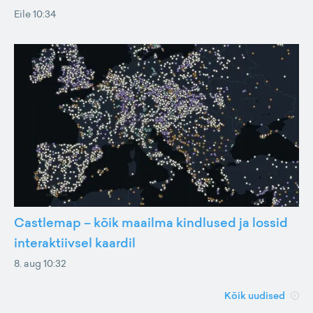
Eile 10:34
Castlemap – kõik maailma kindlused ja lossid
interaktiivsel kaardil
8. aug 10:32
Kõik uudised