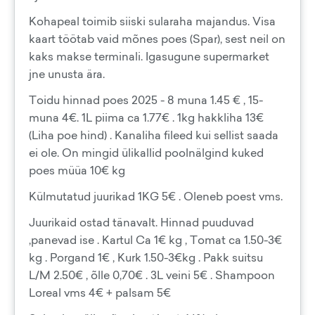
Kohapeal toimib siiski sularaha majandus. Visa
kaart töötab vaid mõnes poes (Spar), sest neil on
kaks makse terminali. Igasugune supermarket
jne unusta ära.
Toidu hinnad poes 2025 - 8 muna 1.45 € , 15-
muna 4€. 1L piima ca 1.77€ . 1kg hakkliha 13€
(Liha poe hind) . Kanaliha fileed kui sellist saada
ei ole. On mingid ülikallid poolnälgind kuked
poes müüa 10€ kg
Külmutatud juurikad 1KG 5€ . Oleneb poest vms.
Juurikaid ostad tänavalt. Hinnad puuduvad
,panevad ise . Kartul Ca 1€ kg , Tomat ca 1.50-3€
kg . Porgand 1€ , Kurk 1.50-3€kg . Pakk suitsu
L/M 2.50€ , õlle 0,70€ . 3L veini 5€ . Shampoon
Loreal vms 4€ + palsam 5€