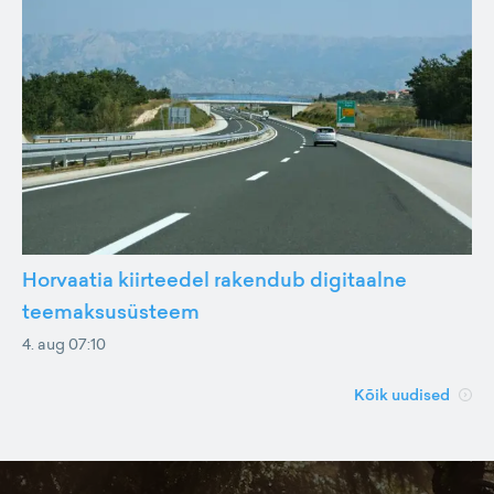
Horvaatia kiirteedel rakendub digitaalne
teemaksusüsteem
4. aug 07:10
Kõik uudised