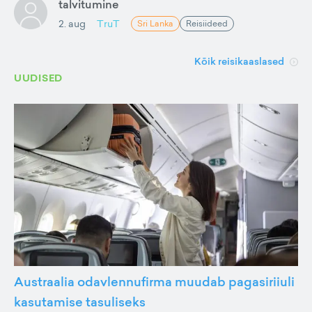
talvitumine
2. aug
TruT
Sri Lanka
Reisiideed
Kõik reisikaaslased
UUDISED
Austraalia odavlennufirma muudab pagasiriiuli
kasutamise tasuliseks