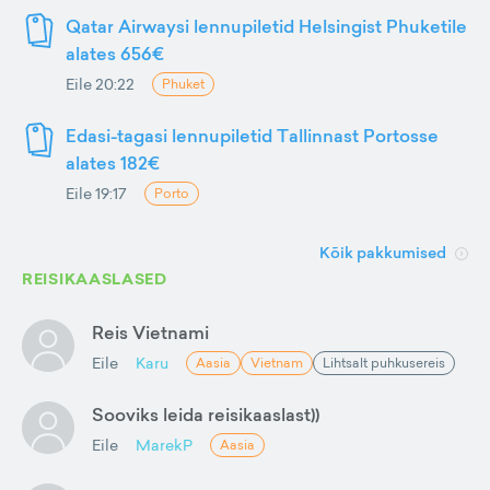
Qatar Airwaysi lennupiletid Helsingist Phuketile
alates 656€
Eile 20:22
Phuket
Edasi-tagasi lennupiletid Tallinnast Portosse
alates 182€
Eile 19:17
Porto
Kõik pakkumised
REISIKAASLASED
Reis Vietnami
Eile
Karu
Aasia
Vietnam
Lihtsalt puhkusereis
Sooviks leida reisikaaslast))
Eile
MarekP
Aasia