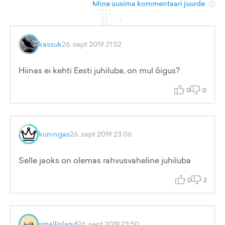
Mine uusima kommentaari juurde
kassuk
26. sept 2019 21:52
Hiinas ei kehti Eesti juhiluba, on mul õigus?
0
0
kuningas
26. sept 2019 23:06
Selle jaoks on olemas rahvusvaheline juhiluba
0
2
smallisland
26. sept 2019 23:50