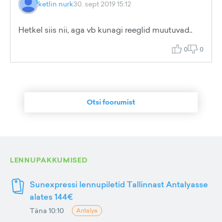
ketlin nurk
30. sept 2019 15:12
Hetkel siis nii, aga vb kunagi reeglid muutuvad..
0
0
Otsi foorumist
LENNUPAKKUMISED
Sunexpressi lennupiletid Tallinnast Antalyasse
alates 144€
Täna 10:10
Antalya