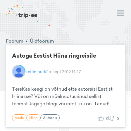
Foorum
/
Üldfoorum
Autoga Eestist Hiina ringreisile
ketlin nurk
26. sept 2019 14:57
TereKas keegi on võtnud ette autoreisi Eestist
Hiinasse? Või on mõelnud/uurinud sellist
teemat.Jagage blogi või infot, kui on. Tänud!
Aasia
Hiina
Autoreis
0
0