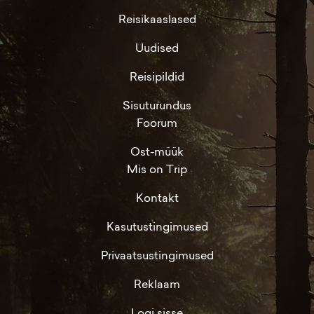
Reisikaaslased
Uudised
Reisipildid
Sisuturundus
Foorum
Ost-müük
Mis on Trip
Kontakt
Kasutustingimused
Privaatsustingimused
Reklaam
Logi sisse