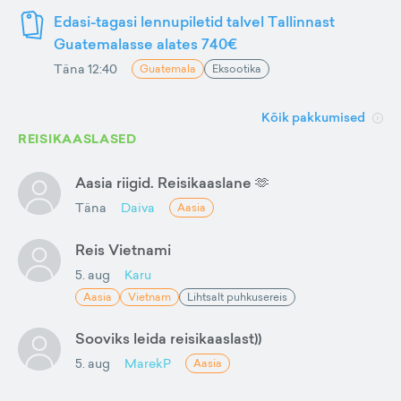
Edasi-tagasi lennupiletid talvel Tallinnast
Guatemalasse alates 740€
Täna 12:40
Guatemala
Eksootika
Kõik pakkumised
REISIKAASLASED
Aasia riigid. Reisikaaslane 🫶
Täna
Daiva
Aasia
Reis Vietnami
5. aug
Karu
Aasia
Vietnam
Lihtsalt puhkusereis
Sooviks leida reisikaaslast))
5. aug
MarekP
Aasia