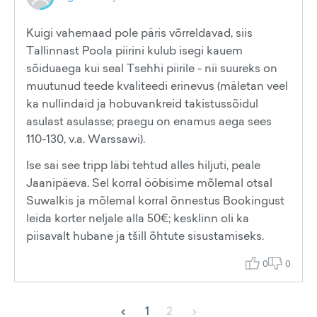
Kuigi vahemaad pole päris võrreldavad, siis
Tallinnast Poola piirini kulub isegi kauem
sõiduaega kui seal Tsehhi piirile - nii suureks on
muutunud teede kvaliteedi erinevus (mäletan veel
ka nullindaid ja hobuvankreid takistussõidul
asulast asulasse; praegu on enamus aega sees
110-130, v.a. Warssawi).
Ise sai see tripp läbi tehtud alles hiljuti, peale
Jaanipäeva. Sel korral ööbisime mõlemal otsal
Suwalkis ja mõlemal korral õnnestus Bookingust
leida korter neljale alla 50€; kesklinn oli ka
piisavalt hubane ja tšill õhtute sisustamiseks.
0
0
‹
›
1
2