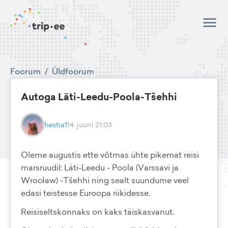
Foorum
/
Üldfoorum
Autoga Läti-Leedu-Poola-Tšehhi
hestia1
14. juuni 21:03
Oleme augustis ette võtmas ühte pikemat reisi
marsruudil: Läti-Leedu - Poola (Varssavi ja
Wrocław) -Tšehhi ning sealt suundume veel
edasi teistesse Euroopa riikidesse.
Reisiseltskonnaks on kaks täiskasvanut.