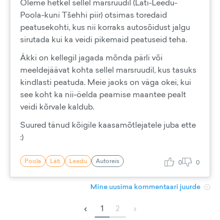
Oleme hetkel sellel marsruudil (Läti-Leedu-
Poola-kuni Tšehhi piir) otsimas toredaid
peatusekohti, kus nii korraks autosõidust jalgu
sirutada kui ka veidi pikemaid peatuseid teha.
Äkki on kellegil jagada mõnda pärli või
meeldejäävat kohta sellel marsruudil, kus tasuks
kindlasti peatuda. Meie jaoks on väga okei, kui
see koht ka nii-öelda peamise maantee pealt
veidi kõrvale kaldub.
Suured tänud kõigile kaasamõtlejatele juba ette
:)
Poola
Läti
Leedu
Autoreis
0
0
Mine uusima kommentaari juurde
‹
›
1
2