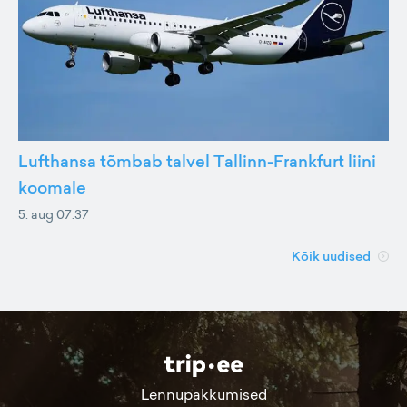
Lufthansa tõmbab talvel Tallinn-Frankfurt liini
koomale
5. aug 07:37
Kõik uudised
Lennupakkumised