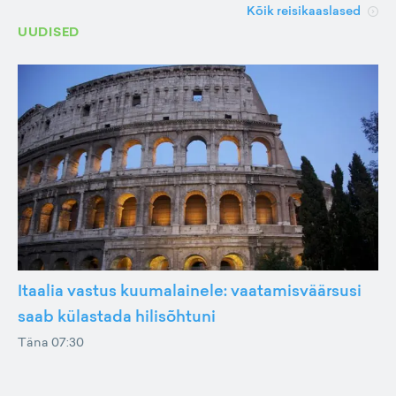
Kõik reisikaaslased
UUDISED
Itaalia vastus kuumalainele: vaatamisväärsusi
saab külastada hilisõhtuni
Täna 07:30