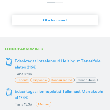
Otsi foorumist
LENNUPAKKUMISED
Edasi-tagasi otselennud Helsingist Tenerifele
alates 216€
Täna 18:46
Tenerife
Hispaania
Kanaari saared
Rannapuhkus
Edasi-tagasi lennupiletid Tallinnast Marrakechi
al 174€
Täna 15:36
Maroko