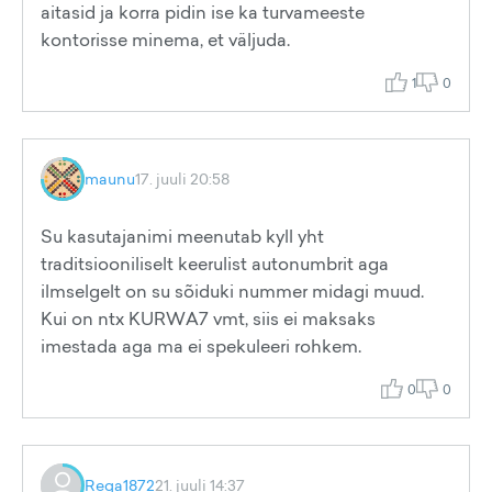
aitasid ja korra pidin ise ka turvameeste
kontorisse minema, et väljuda.
1
0
maunu
17. juuli 20:58
Su kasutajanimi meenutab kyll yht
traditsiooniliselt keerulist autonumbrit aga
ilmselgelt on su sõiduki nummer midagi muud.
Kui on ntx KURWA7 vmt, siis ei maksaks
imestada aga ma ei spekuleeri rohkem.
0
0
Rega1872
21. juuli 14:37