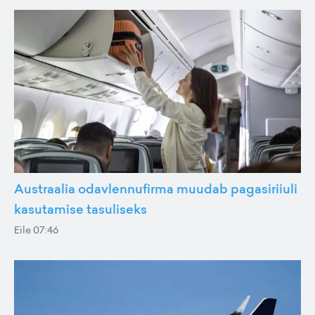
Austraalia odavlennufirma muudab pagasiriiuli
kasutamise tasuliseks
Eile 07:46