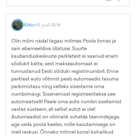
834arr
15. juuli 10:18
Olin mõni nädal tagasi mitmes Poola linnas ja
sain ebameeldiva üllatuse. Suurte
kaubanduskeskuste parklatest ei saanud enam
sõidukit kätte, sest makseautomaat ei
tunnustanud Eesti sõiduki registrinumbrit. Enne
parklast auto võtmist peab automaadis tasuma
parkimistasu ning selleks sisestama oma
numbrimärgi. Sisenemisel registreeritakse see
automaatselt! Peale oma auto numbri sisetamist
vastas süsteem, et sellist autot ei ole!
Automaadist on võimalik suhelda teenindajaga,
aga seda poola keeles, mille kasutamisega on
meil raskusi. Õnneks mitmel korral kohalikud