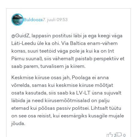
Buldooza
7. juuli 09:53
@GuidZ, lappasin postitusi läbi ja ega keegi väga
Läti-Leedu üle ka ohi. Via Baltica enam-vähem
korras, suuri teetöid väga pole ja kui ka on (nt
Pärnu suunal), siis vähemalt paistab perspektiiv et
saab parem, turvalisem ja kiirem.
Keskmise kiiruse osas jah, Poolaga ei anna
võrrelda, samas kui keskmise kiiruse mõõtjat
osata kasutada, siis saab ka LV-LT üsna sujuvalt
läbida ja need kiirusemõõtmisalad on palju
etemad kui põõsas passiv politsei. Lihtsalt tüütu
on see osa reisist, kui eesmärgiks kusagile mujale
jõuda.
2
0