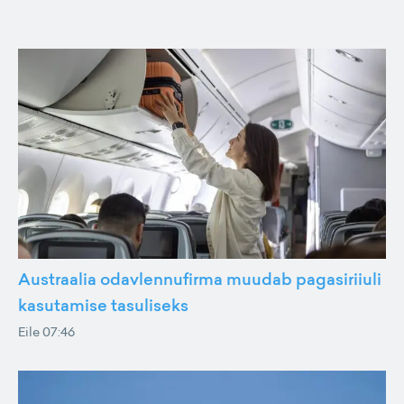
Austraalia odavlennufirma muudab pagasiriiuli
kasutamise tasuliseks
Eile 07:46