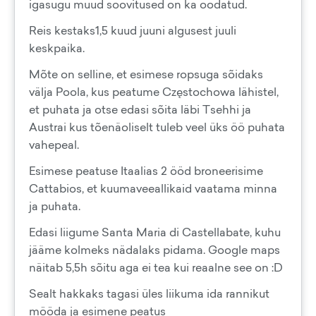
igasugu muud soovitused on ka oodatud.
Reis kestaks1,5 kuud juuni algusest juuli
keskpaika.
Mõte on selline, et esimese ropsuga sõidaks
välja Poola, kus peatume Częstochowa lähistel,
et puhata ja otse edasi sõita läbi Tsehhi ja
Austrai kus tõenäoliselt tuleb veel üks öö puhata
vahepeal.
Esimese peatuse Itaalias 2 ööd broneerisime
Cattabios, et kuumaveeallikaid vaatama minna
ja puhata.
Edasi liigume Santa Maria di Castellabate, kuhu
jääme kolmeks nädalaks pidama. Google maps
näitab 5,5h sõitu aga ei tea kui reaalne see on :D
Sealt hakkaks tagasi üles liikuma ida rannikut
mööda ja esimene peatus