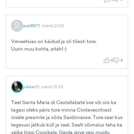
ave987
11. märts 21:02
Veneetsias on käidud ja oli tõesti tore.
Uurin muu kohta, aitäh! :)
0
0
jokker
12. märts 12:26
Teel Santa Maria di Castellabate`sse või siis ka
tagasi oleks päris tore minna Civitavecchiast
öisele praamile ja sõita Sardiiniasse. Tore saar kus
tegevusi jätkub küll ja veel. Sealt võimalus teha ka
väike tripp Corsikale. Garda järve vesi muidu