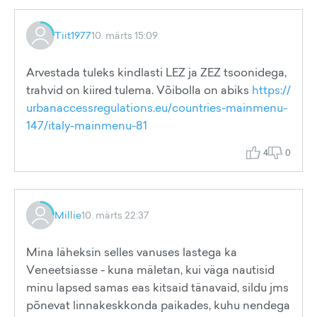
Tiit1977
10. märts 15:09
Arvestada tuleks kindlasti LEZ ja ZEZ tsoonidega,
trahvid on kiired tulema. Võibolla on abiks
https://
urbanaccessregulations.eu/countries-mainmenu-
147/italy-mainmenu-81
4
0
Millie
10. märts 22:37
Mina läheksin selles vanuses lastega ka
Veneetsiasse - kuna mäletan, kui väga nautisid
minu lapsed samas eas kitsaid tänavaid, sildu jms
põnevat linnakeskkonda paikades, kuhu nendega