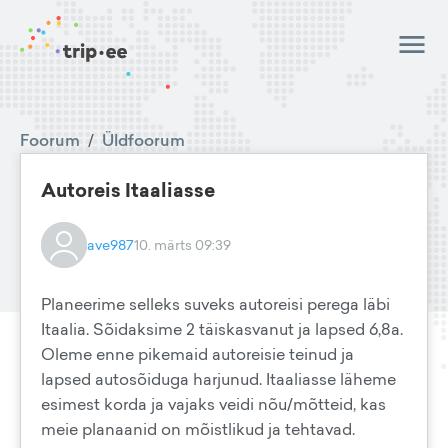
Foorum
/
Üldfoorum
Autoreis Itaaliasse
ave987
10. märts 09:39
Planeerime selleks suveks autoreisi perega läbi
Itaalia. Sõidaksime 2 täiskasvanut ja lapsed 6,8a.
Oleme enne pikemaid autoreisie teinud ja
lapsed autosõiduga harjunud. Itaaliasse läheme
esimest korda ja vajaks veidi nõu/mõtteid, kas
meie planaanid on mõistlikud ja tehtavad.