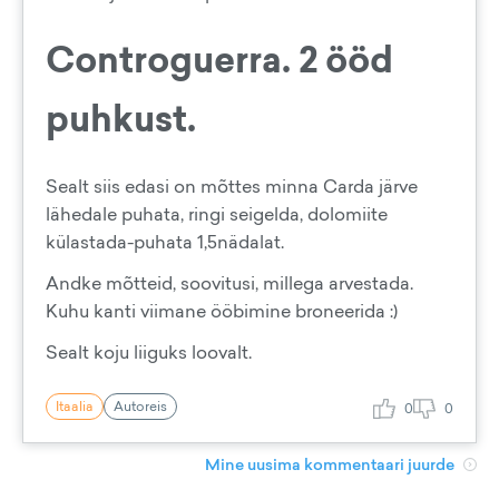
Controguerra. 2 ööd
puhkust.
Sealt siis edasi on mõttes minna Carda järve
lähedale puhata, ringi seigelda, dolomiite
külastada-puhata 1,5nädalat.
Andke mõtteid, soovitusi, millega arvestada.
Kuhu kanti viimane ööbimine broneerida :)
Sealt koju liiguks loovalt.
Itaalia
Autoreis
0
0
Mine uusima kommentaari juurde