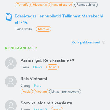
Tenerife
Hispaania
Kanaari saared
Rannapuhkus
Edasi-tagasi lennupiletid Tallinnast Marrakechi
al 174€
Täna 15:36
Maroko
Kõik pakkumised
REISIKAASLASED
Aasia riigid. Reisikaaslane 🫶
Täna
Daiva
Aasia
Reis Vietnami
5. aug
Karu
Aasia
Vietnam
Lihtsalt puhkusereis
Sooviks leida reisikaaslast))
5. aug
MarekP
Aasia