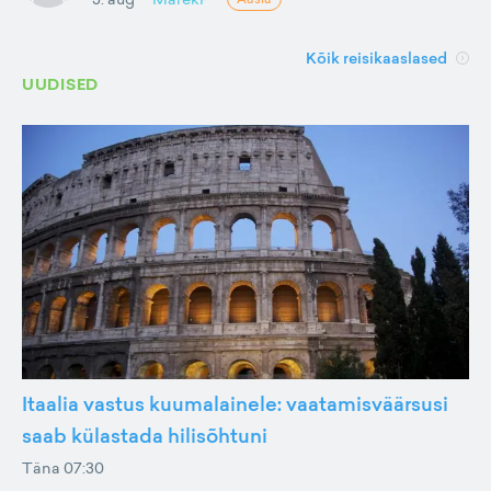
Kõik reisikaaslased
UUDISED
Itaalia vastus kuumalainele: vaatamisväärsusi
saab külastada hilisõhtuni
Täna 07:30