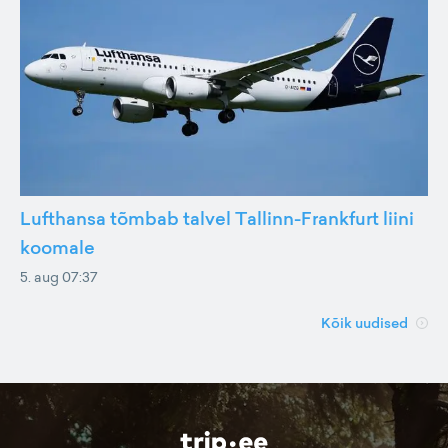
Lufthansa tõmbab talvel Tallinn-Frankfurt liini
koomale
5. aug 07:37
Kõik uudised