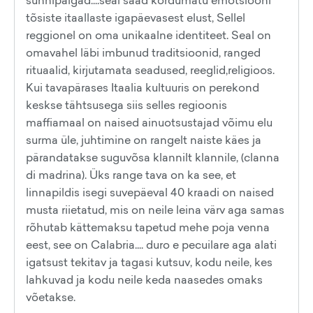
tõsiste itaallaste igapäevasest elust, Sellel
reggionel on oma unikaalne identiteet. Seal on
omavahel läbi imbunud traditsioonid, ranged
rituaalid, kirjutamata seadused, reeglid,religioos.
Kui tavapärases Itaalia kultuuris on perekond
keskse tähtsusega siis selles regioonis
maffiamaal on naised ainuotsustajad võimu elu
surma üle, juhtimine on rangelt naiste käes ja
pärandatakse suguvõsa klannilt klannile, (clanna
di madrina). Üks range tava on ka see, et
linnapildis isegi suvepäeval 40 kraadi on naised
musta riietatud, mis on neile leina värv aga samas
rõhutab kättemaksu tapetud mehe poja venna
eest, see on Calabria.... duro e pecuilare aga alati
igatsust tekitav ja tagasi kutsuv, kodu neile, kes
lahkuvad ja kodu neile keda naasedes omaks
võetakse.