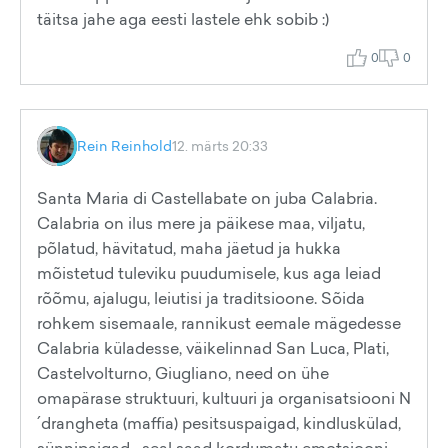
täitsa jahe aga eesti lastele ehk sobib :)
0
0
Rein Reinhold
12. märts 20:33
Santa Maria di Castellabate on juba Calabria.
Calabria on ilus mere ja päikese maa, viljatu,
põlatud, hävitatud, maha jäetud ja hukka
mõistetud tuleviku puudumisele, kus aga leiad
rõõmu, ajalugu, leiutisi ja traditsioone. Sõida
rohkem sisemaale, rannikust eemale mägedesse
Calabria küladesse, väikelinnad San Luca, Plati,
Castelvolturno, Giugliano, need on ühe
omapärase struktuuri, kultuuri ja organisatsiooni N
´drangheta (maffia) pesitsuspaigad, kindluskülad,
sünnipaigad....seal saad kordumatu emotsiooni