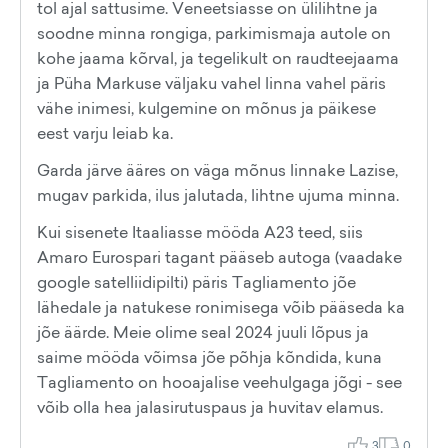
tol ajal sattusime. Veneetsiasse on ülilihtne ja
soodne minna rongiga, parkimismaja autole on
kohe jaama kõrval, ja tegelikult on raudteejaama
ja Püha Markuse väljaku vahel linna vahel päris
vähe inimesi, kulgemine on mõnus ja päikese
eest varju leiab ka.
Garda järve ääres on väga mõnus linnake Lazise,
mugav parkida, ilus jalutada, lihtne ujuma minna.
Kui sisenete Itaaliasse mööda A23 teed, siis
Amaro Eurospari tagant pääseb autoga (vaadake
google satelliidipilti) päris Tagliamento jõe
lähedale ja natukese ronimisega võib pääseda ka
jõe äärde. Meie olime seal 2024 juuli lõpus ja
saime mööda võimsa jõe põhja kõndida, kuna
Tagliamento on hooajalise veehulgaga jõgi - see
võib olla hea jalasirutuspaus ja huvitav elamus.
3
0