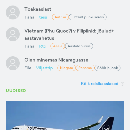
Toakaaslast
Täna
teisi
Aafrika
Lihtsalt puhkusereis
Vietnam (Phu Quoc?) v Filipiinid: jõulud+
aastavahetus
Täna
Rtc
Aasia
Aastalõpureis
Olen minemas Nicaraguasse
Eile
Viljartrip
Niagara
Panama
Söök ja jook
Kõik reisikaaslased
UUDISED