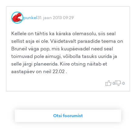
punkel
31. jaan 2013 09:29
Kellele on tähtis ka käraka olemasolu, siis seal
sellist asja ei ole. Väidetavalt paraadide teema on
Bruneil väga pop, mis kuupäevadel need seal
toimuvad pole aimugi, võibolla tasuks uurida ja
selle järgi planeerida. Kiire otsing näitab et
aastapäev on neil 22.02 .
0
0
Otsi foorumist