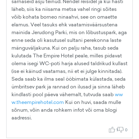
sarnaseid asju teinud. Nendel reisidel ja kui hästi
läheb, siis ka niisama metsa vahel ringi sõites
võib kohata borneo ninaahvi, see on omaette
elamus. Veel tasuks ehk vaatamisväärsustena
mainida Jerudong Parki, mis on lõbustuspark, aga
enne seda oli kasutusel sultani perekonna laste
mänguväljakuna. Kui on palju raha, tasub seda
kulutada The Empire Hotel peale, milles pidavat
olema isegi WC-poti harja alused taldrikud kullast
(ise ei käinud vaatamas, nii et ei julge kinnitada).
Seda saab ka ilma seal ööbimata külastada, seda
ümbritsev park ja rannad on ilusad ja sinna läheb
kindlasti pool päeva vähemalt, tutvuda saab
ww
w.theempirehotel.com
Kui on huvi, saada mulle
sõnum, võin anda rohkem infot või oma blogi
aadressi.
1
0