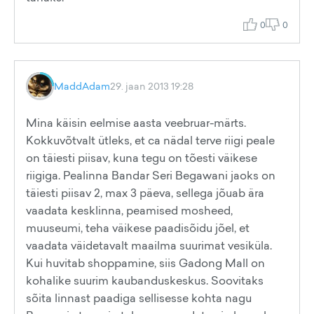
0
0
MaddAdam
29. jaan 2013 19:28
Mina käisin eelmise aasta veebruar-märts.
Kokkuvõtvalt ütleks, et ca nädal terve riigi peale
on täiesti piisav, kuna tegu on tõesti väikese
riigiga. Pealinna Bandar Seri Begawani jaoks on
täiesti piisav 2, max 3 päeva, sellega jõuab ära
vaadata kesklinna, peamised mosheed,
muuseumi, teha väikese paadisõidu jõel, et
vaadata väidetavalt maailma suurimat vesiküla.
Kui huvitab shoppamine, siis Gadong Mall on
kohalike suurim kaubanduskeskus. Soovitaks
sõita linnast paadiga sellisesse kohta nagu