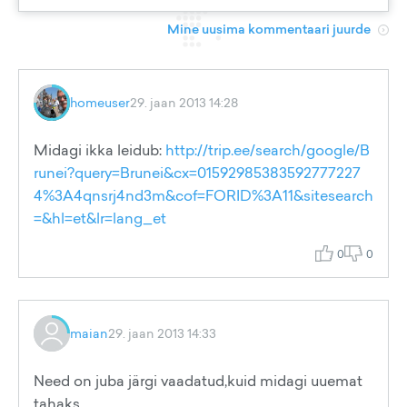
Mine uusima kommentaari juurde
homeuser
29. jaan 2013 14:28
Midagi ikka leidub:
http://trip.ee/search/google/B
runei?query=Brunei&cx=01592985383592777227
4%3A4qnsrj4nd3m&cof=FORID%3A11&sitesearch
=&hl=et&lr=lang_et
0
0
maian
29. jaan 2013 14:33
Need on juba järgi vaadatud,kuid midagi uuemat
tahaks.