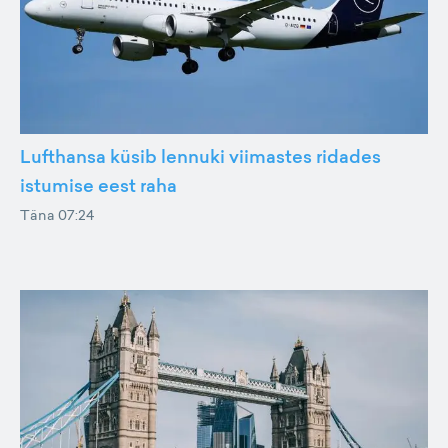
Lufthansa küsib lennuki viimastes ridades
istumise eest raha
Täna 07:24