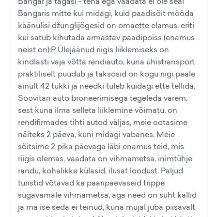
Bangar ja tagasi - teha ega vaadata ei ole seal
Bangaris mitte kui midagi, kuid paadisõit mööda
käänulisi džunglijõgesid on omaette elamus, eriti
kui satub kihutada armastav paadipoiss (enamus
neist on):P Ülejäänud riigis liiklemiseks on
kindlasti vaja võtta rendiauto, kuna ühistransport
praktiliselt puudub ja taksosid on kogu riigi peale
ainult 42 tükki ja needki tuleb kuidagi ette tellida.
Soovitan auto broneerimisega tegeleda varem,
sest kuna ilma selleta liiklemine võimatu, on
rendifirmades tihti autod väljas, meie ootasime
näiteks 2 päeva, kuni midagi vabanes. Meie
sõitsime 2 pika päevaga läbi enamus teid, mis
riigis olemas, vaadata on vihmametsa, inimtühje
randu, kohalikke külasid, ilusat loodust. Paljud
turistid võtavad ka paaripäevaseid trippe
sügavamale vihmametsa, aga need on suht kallid
ja ma ise seda ei teinud, kuna mujal juba piisavalt