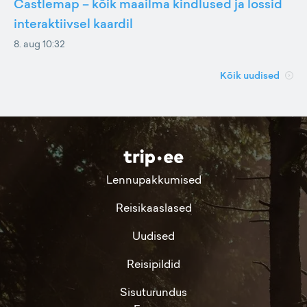
Castlemap – kõik maailma kindlused ja lossid
interaktiivsel kaardil
8. aug 10:32
Kõik uudised
Lennupakkumised
Reisikaaslased
Uudised
Reisipildid
Sisuturundus