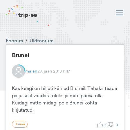
Foorum
/
Üldfoorum
Brunei
maian
29. jaan 2013 11:17
Kas keegi on hiljuti käinud Bruneil. Tahaks teada
palju seal vaadata oleks ja mitu päeva olla.
Kuidagi mitte midagi pole Brunei kohta
kirjutatud.
Brunei
0
0