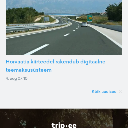
Horvaatia kiirteedel rakendub digitaalne
teemaksusüsteem
4. aug 07:10
Kõik uudised