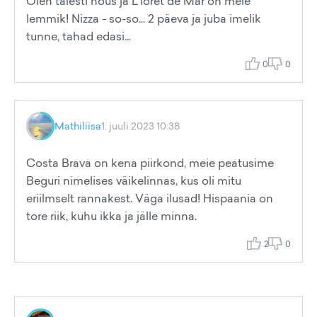
Olen täiesti nõus ja L'loret de Mar on meie
lemmik! Nizza - so-so... 2 päeva ja juba imelik
tunne, tahad edasi...
0
0
Mathiliisa
1. juuli 2023 10:38
Costa Brava on kena piirkond, meie peatusime
Beguri nimelises väikelinnas, kus oli mitu
eriilmselt rannakest. Väga ilusad! Hispaania on
tore riik, kuhu ikka ja jälle minna.
2
0