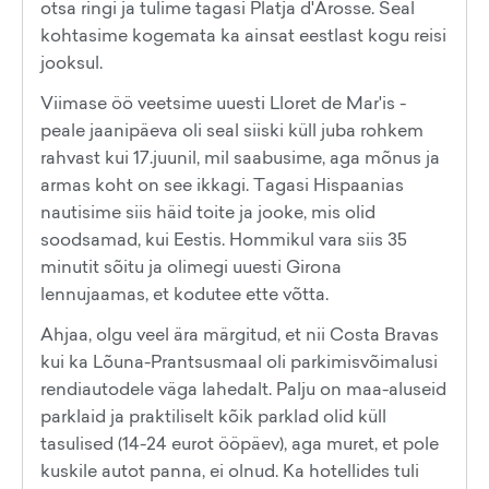
otsa ringi ja tulime tagasi Platja d'Arosse. Seal
kohtasime kogemata ka ainsat eestlast kogu reisi
jooksul.
Viimase öö veetsime uuesti Lloret de Mar'is -
peale jaanipäeva oli seal siiski küll juba rohkem
rahvast kui 17.juunil, mil saabusime, aga mõnus ja
armas koht on see ikkagi. Tagasi Hispaanias
nautisime siis häid toite ja jooke, mis olid
soodsamad, kui Eestis. Hommikul vara siis 35
minutit sõitu ja olimegi uuesti Girona
lennujaamas, et kodutee ette võtta.
Ahjaa, olgu veel ära märgitud, et nii Costa Bravas
kui ka Lõuna-Prantsusmaal oli parkimisvõimalusi
rendiautodele väga lahedalt. Palju on maa-aluseid
parklaid ja praktiliselt kõik parklad olid küll
tasulised (14-24 eurot ööpäev), aga muret, et pole
kuskile autot panna, ei olnud. Ka hotellides tuli