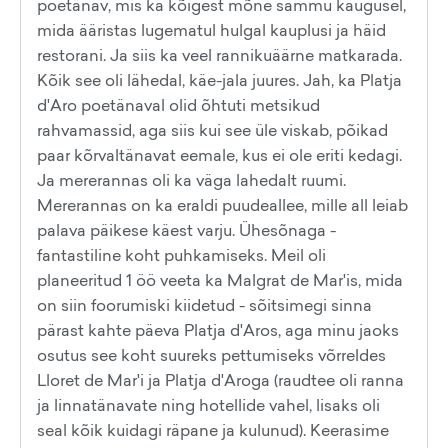
poetänav, mis ka kõigest mõne sammu kaugusel,
mida ääristas lugematul hulgal kauplusi ja häid
restorani. Ja siis ka veel rannikuäärne matkarada.
Kõik see oli lähedal, käe-jala juures. Jah, ka Platja
d'Aro poetänaval olid õhtuti metsikud
rahvamassid, aga siis kui see üle viskab, põikad
paar kõrvaltänavat eemale, kus ei ole eriti kedagi.
Ja mererannas oli ka väga lahedalt ruumi.
Mererannas on ka eraldi puudeallee, mille all leiab
palava päikese käest varju. Ühesõnaga -
fantastiline koht puhkamiseks. Meil oli
planeeritud 1 öö veeta ka Malgrat de Mar'is, mida
on siin foorumiski kiidetud - sõitsimegi sinna
pärast kahte päeva Platja d'Aros, aga minu jaoks
osutus see koht suureks pettumiseks võrreldes
Lloret de Mar'i ja Platja d'Aroga (raudtee oli ranna
ja linnatänavate ning hotellide vahel, lisaks oli
seal kõik kuidagi räpane ja kulunud). Keerasime