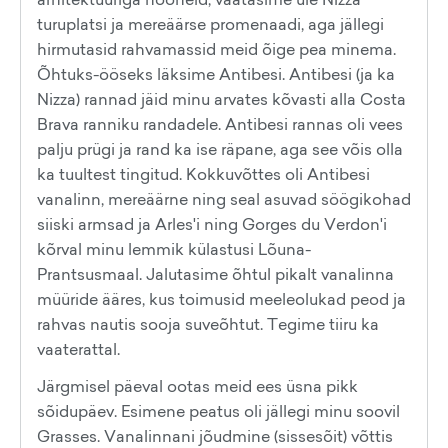
turuplatsi ja mereäärse promenaadi, aga jällegi
hirmutasid rahvamassid meid õige pea minema.
Õhtuks-ööseks läksime Antibesi. Antibesi (ja ka
Nizza) rannad jäid minu arvates kõvasti alla Costa
Brava ranniku randadele. Antibesi rannas oli vees
palju prügi ja rand ka ise räpane, aga see võis olla
ka tuultest tingitud. Kokkuvõttes oli Antibesi
vanalinn, mereäärne ning seal asuvad söögikohad
siiski armsad ja Arles'i ning Gorges du Verdon'i
kõrval minu lemmik külastusi Lõuna-
Prantsusmaal. Jalutasime õhtul pikalt vanalinna
müüride ääres, kus toimusid meeleolukad peod ja
rahvas nautis sooja suveõhtut. Tegime tiiru ka
vaaterattal.
Järgmisel päeval ootas meid ees üsna pikk
sõidupäev. Esimene peatus oli jällegi minu soovil
Grasses. Vanalinnani jõudmine (sissesõit) võttis