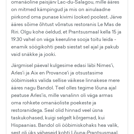
omanäoline paisjärv Lac-du-Salagou, mille ääres
on mitmed kämpingud ja mis on ainulaadne
piirkond oma punase kivimi (ooker) poolest. Järve
ääres sõime õhtust võrratus restoranis Le Mas de
Riri. Olgu kohe öeldud, et Prantsusmaal kella 15 ja
19.30 vahel on väga keeruline sooja toitu leida -
enamik söögikohti peab siestat sel ajal ja pakub
vaid snäkke ja jooki.
Järgmisel päeval kulgesime edasi läbi Nimes'i,
Arles'i ja Aix en Provance'i ja otsustasime
ööbimiseks valida sellise väikese linnakese mere
ääres nagu Bandol. Teel olles tegime lõuna ajal
peatuse Arles'is, mille vanalinn oli väga armas
oma rohkete omanäoliste poekeste ja
restoranidega. Seal olid hinnad veel üsna
taskukohased, kuigi selgelt kõrgemad, kui
Hispaanias. Bandol oli ööbimiskohaks hea valik,
sest oli üks väheseid kohti Lõuna-Prantsusmaal,