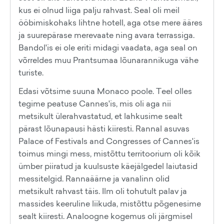
kus ei olnud liiga palju rahvast. Seal oli meil
ööbimiskohaks lihtne hotell, aga otse mere ääres
ja suurepärase merevaate ning avara terrassiga.
Bandol'is ei ole eriti midagi vaadata, aga seal on
võrreldes muu Prantsumaa lõunarannikuga vähe
turiste.
Edasi võtsime suuna Monaco poole. Teel olles
tegime peatuse Cannes'is, mis oli aga nii
metsikult ülerahvastatud, et lahkusime sealt
pärast lõunapausi hästi kiiresti. Rannal asuvas
Palace of Festivals and Congresses of Cannes'is
toimus mingi mess, mistõttu territoorium oli kõik
ümber piiratud ja kuulsuste käejälgedel laiutasid
messitelgid. Rannaäärne ja vanalinn olid
metsikult rahvast täis. Ilm oli tohutult palav ja
massides keeruline liikuda, mistõttu põgenesime
sealt kiiresti. Analoogne kogemus oli järgmisel