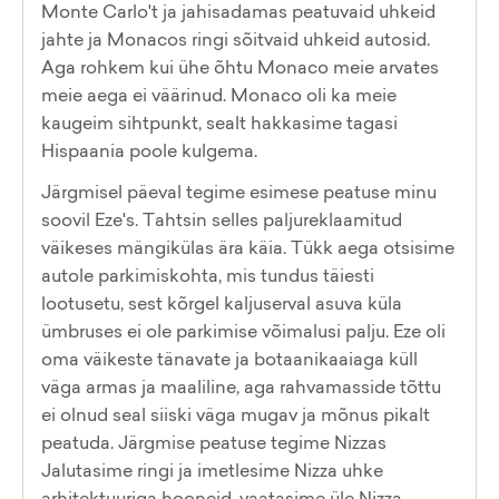
Monte Carlo't ja jahisadamas peatuvaid uhkeid
jahte ja Monacos ringi sõitvaid uhkeid autosid.
Aga rohkem kui ühe õhtu Monaco meie arvates
meie aega ei väärinud. Monaco oli ka meie
kaugeim sihtpunkt, sealt hakkasime tagasi
Hispaania poole kulgema.
Järgmisel päeval tegime esimese peatuse minu
soovil Eze's. Tahtsin selles paljureklaamitud
väikeses mängikülas ära käia. Tükk aega otsisime
autole parkimiskohta, mis tundus täiesti
lootusetu, sest kõrgel kaljuserval asuva küla
ümbruses ei ole parkimise võimalusi palju. Eze oli
oma väikeste tänavate ja botaanikaaiaga küll
väga armas ja maaliline, aga rahvamasside tõttu
ei olnud seal siiski väga mugav ja mõnus pikalt
peatuda. Järgmise peatuse tegime Nizzas
Jalutasime ringi ja imetlesime Nizza uhke
arhitektuuriga hooneid, vaatasime üle Nizza