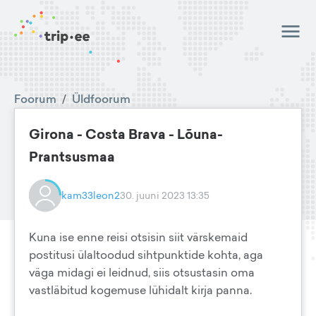
Foorum
/
Üldfoorum
Girona - Costa Brava - Lõuna-
Prantsusmaa
kam33leon2
30. juuni 2023 13:35
Kuna ise enne reisi otsisin siit värskemaid
postitusi ülaltoodud sihtpunktide kohta, aga
väga midagi ei leidnud, siis otsustasin oma
vastläbitud kogemuse lühidalt kirja panna.