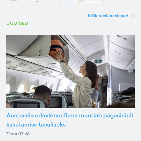
Kõik reisikaaslased
UUDISED
Austraalia odavlennufirma muudab pagasiriiuli
kasutamise tasuliseks
Täna 07:46