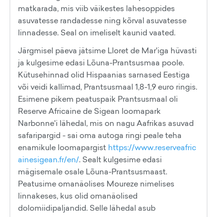
matkarada, mis viib väikestes lahesoppides
asuvatesse randadesse ning kõrval asuvatesse
linnadesse. Seal on imeliselt kaunid vaated.
Järgmisel päeva jätsime Lloret de Mar'iga hüvasti
ja kulgesime edasi Lõuna-Prantsusmaa poole.
Kütusehinnad olid Hispaanias sarnased Eestiga
või veidi kallimad, Prantsusmaal 1,8-1,9 euro ringis.
Esimene pikem peatuspaik Prantsusmaal oli
Reserve Africaine de Sigean loomapark
Narbonne'i lähedal, mis on nagu Aafrikas asuvad
safaripargid - sai oma autoga ringi peale teha
enamikule loomapargist
https://www.reserveafric
ainesigean.fr/en/
. Sealt kulgesime edasi
mägisemale osale Lõuna-Prantsusmaast.
Peatusime omanäolises Moureze nimelises
linnakeses, kus olid omanäolised
dolomiidipaljandid. Selle lähedal asub