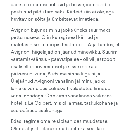
ääres oli ridamisi autosid ja busse, inimesed olid
peatunud pildistamiseks. Kiirteid siin ei ole, aga
huvitav on sõita ja ümbritsevat imetleda.
Avignon kujunes minu jaoks üheks suurimaks
pettumuseks. Olin kunagi seal käinud ja
mäletasin seda hoopis teistmoodi. Aga tundus, et
Avignoni hiigelajad on jäänud minevikku. Suurim
vaatamisväärsus - paavstipalee - oli väljastpoolt
osaliselt renoveerimisel ja sisse me ka ei
pääsenud, kuna jõudsime sinna liiga hilja.
Ülejäänud Avignoni vanalinn jäi minu jaoks
lahjaks võrreldes eelnevalt külastatud linnade
vanalinnadega. Ööbisime vanalinnas väikeses
hotellis Le Colbert, mis oli armas, taskukohane ja
suurepärase asukohaga.
Edasi tegime oma reisiplaanides muudatuse.
Olime algselt planeerinud sõita ka veel läbi