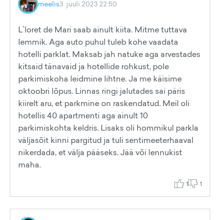
meelis
3. juuli 2023 22:50
L`loret de Mari saab ainult kiita. Mitme tuttava
lemmik. Aga auto puhul tuleb kohe vaadata
hotelli parklat. Maksab jah natuke aga arvestades
kitsaid tänavaid ja hotellide rohkust, pole
parkimiskoha leidmine lihtne. Ja me käisime
oktoobri lõpus. Linnas ringi jalutades sai päris
kiirelt aru, et parkmine on raskendatud. Meil oli
hotellis 40 apartmenti aga ainult 10
parkimiskohta keldris. Lisaks oli hommikul parkla
väljasõit kinni pargitud ja tuli sentimeeterhaaval
nikerdada, et välja pääseks. Jää või lennukist
maha.
1
1