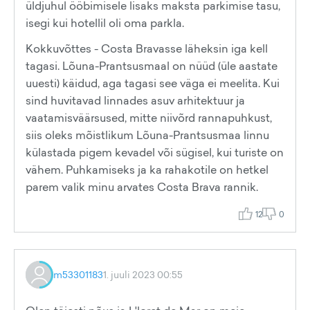
üldjuhul ööbimisele lisaks maksta parkimise tasu,
isegi kui hotellil oli oma parkla.
Kokkuvõttes - Costa Bravasse läheksin iga kell
tagasi. Lõuna-Prantsusmaal on nüüd (üle aastate
uuesti) käidud, aga tagasi see väga ei meelita. Kui
sind huvitavad linnades asuv arhitektuur ja
vaatamisväärsused, mitte niivõrd rannapuhkust,
siis oleks mõistlikum Lõuna-Prantsusmaa linnu
külastada pigem kevadel või sügisel, kui turiste on
vähem. Puhkamiseks ja ka rahakotile on hetkel
parem valik minu arvates Costa Brava rannik.
12
0
m53301183
1. juuli 2023 00:55