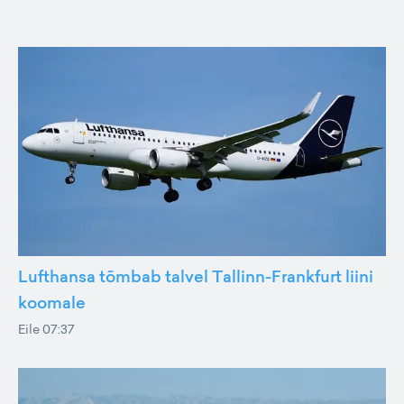
Lufthansa tõmbab talvel Tallinn-Frankfurt liini
koomale
Eile 07:37