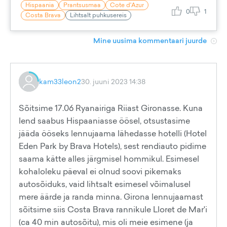
Hispaania
Prantsusmaa
Cote d'Azur
0
1
Costa Brava
Lihtsalt puhkusereis
Mine uusima kommentaari juurde
kam33leon2
30. juuni 2023 14:38
Sõitsime 17.06 Ryanairiga Riiast Gironasse. Kuna
lend saabus Hispaaniasse öösel, otsustasime
jääda ööseks lennujaama lähedasse hotelli (Hotel
Eden Park by Brava Hotels), sest rendiauto pidime
saama kätte alles järgmisel hommikul. Esimesel
kohaloleku päeval ei olnud soovi pikemaks
autosõiduks, vaid lihtsalt esimesel võimalusel
mere äärde ja randa minna. Girona lennujaamast
sõitsime siis Costa Brava rannikule Lloret de Mar'i
(ca 40 min autosõitu), mis oli meie esimene (ja