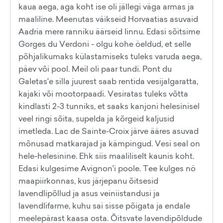
kaua aega, aga koht ise oli jällegi väga armas ja
maaliline. Meenutas väikseid Horvaatias asuvaid
Aadria mere ranniku äärseid linnu. Edasi sõitsime
Gorges du Verdoni - olgu kohe öeldud, et selle
põhjalikumaks külastamiseks tuleks varuda aega,
päev või pool. Meil oli paar tundi. Pont du
Galetas'e silla juurest saab rentida vesijalgaratta,
kajaki või mootorpaadi. Vesiratas tuleks võtta
kindlasti 2-3 tunniks, et saaks kanjoni helesinisel
veel ringi sõita, supelda ja kõrgeid kaljusid
imetleda. Lac de Sainte-Croix järve ääres asuvad
mõnusad matkarajad ja kämpingud. Vesi seal on
hele-helesinine. Ehk siis maaliliselt kaunis koht.
Edasi kulgesime Avignon'i poole. Tee kulges nö
maapiirkonnas, kus järjepanu õitsesid
lavendlipõllud ja asus veiniistandusi ja
lavendlifarme, kuhu sai sisse põigata ja endale
meelepärast kaasa osta. Õitsvate lavendipõldude