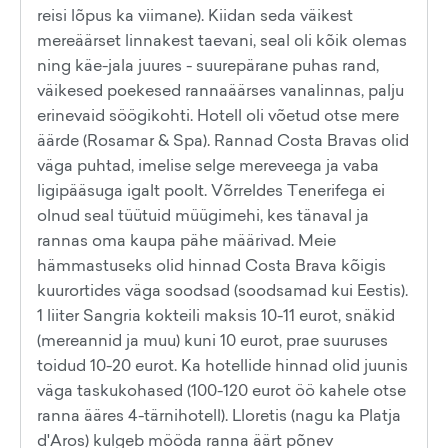
reisi lõpus ka viimane). Kiidan seda väikest
mereäärset linnakest taevani, seal oli kõik olemas
ning käe-jala juures - suurepärane puhas rand,
väikesed poekesed rannaäärses vanalinnas, palju
erinevaid söögikohti. Hotell oli võetud otse mere
äärde (Rosamar & Spa). Rannad Costa Bravas olid
väga puhtad, imelise selge mereveega ja vaba
ligipääsuga igalt poolt. Võrreldes Tenerifega ei
olnud seal tüütuid müügimehi, kes tänaval ja
rannas oma kaupa pähe määrivad. Meie
hämmastuseks olid hinnad Costa Brava kõigis
kuurortides väga soodsad (soodsamad kui Eestis).
1 liiter Sangria kokteili maksis 10-11 eurot, snäkid
(mereannid ja muu) kuni 10 eurot, prae suuruses
toidud 10-20 eurot. Ka hotellide hinnad olid juunis
väga taskukohased (100-120 eurot öö kahele otse
ranna ääres 4-tärnihotell). Lloretis (nagu ka Platja
d'Aros) kulgeb mööda ranna äärt põnev