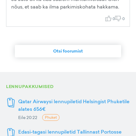
nõus, et saab ka ilma parkimiskohata hakkama.
0
0
Otsi foorumist
LENNUPAKKUMISED
Qatar Airwaysi lennupiletid Helsingist Phuketile
alates 656€
Eile 20:22
Phuket
Edasi-tagasi lennupiletid Tallinnast Portosse