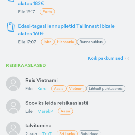
alates 182€
Eile 19:17
Porto
Edasi-tagasi lennupiletid Tallinnast Ibizale
alates 160€
Eile 17:07
Ibiza
Hispaania
Rannapuhkus
Kõik pakkumised
REISIKAASLASED
Reis Vietnami
Eile
Karu
Aasia
Vietnam
Lihtsalt puhkusereis
Sooviks leida reisikaaslast))
Eile
MarekP
Aasia
talvitumine
2. aug
TruT
Sri Lanka
Reisiideed