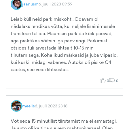
jaanusm
6. juuli 2023 09:59
Leiab küll neid parkimiskohti. Odavam oli
nädalaks rendikas võtta, kui neljale lisainimesele
transfeeri tellida. Plaanisin parkida kõik päevad,
aga praktikas sõitsin iga päev ringi. Parkimist
otsides tuli arvestada lihtsalt 10-15 min
tiirutamisega. Kohalikud märkasid ja juba viipasid,
kui kuskil midagi vabanes. Autoks oli pisike C4
cactus, see veidi lihtsustas.
0
0
meelis
6. juuli 2023 23:18
Vot seda 15 minutilist tiirutamist ma ei armastagi.
Ja auto oli ka tiba suurem mahtuniversaal. Olen