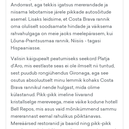
Andorrast, aga tekkis igatsus mererandade ja
niisama lebotamise järele pikkade autosõitude
asemel. Lisaks leidsime, et Costa Brava rannik
oma oluliselt soodsamate hindade ja väiksema
rahvahulgaga on meie jaoks meelepärasem, kui
Lõuna-Prantsusmaa rannik. Niisiis - tagasi
Hispaaniasse.
Valisin käigupealt peatumiseks seekord Platja
d'Aro, mis eestlaste seas ei ole ilmselt nii tuntud,
sest puudub rongiühendus Gironaga, aga see
osutus absoluutselt minu lemmik kohaks Costa
Brava rannikul nende hulgast, mida olime
külastanud. Pikk-pikk imeline liivarand
kristallselge mereveega, meie väike kodune hotell
Bell Repos, mis asus vaid mõnikümmend sammu
mererannast eemal rahulikus põiktänavas.
Mereäärsed restoranid ja baarid ning pikk-pikk