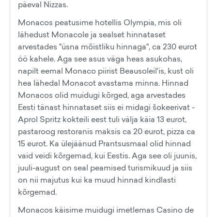
päeval Nizzas.
Monacos peatusime hotellis Olympia, mis oli
lähedust Monacole ja sealset hinnataset
arvestades "üsna mõistliku hinnaga", ca 230 eurot
öö kahele. Aga see asus väga heas asukohas,
napilt eemal Monaco piirist Beausoleil'is, kust oli
hea lähedal Monacot avastama minna. Hinnad
Monacos olid muidugi kõrged, aga arvestades
Eesti tänast hinnataset siis ei midagi šokeerivat -
Aprol Spritz kokteili eest tuli välja käia 13 eurot,
pastaroog restoranis maksis ca 20 eurot, pizza ca
15 eurot. Ka ülejäänud Prantsusmaal olid hinnad
vaid veidi kõrgemad, kui Eestis. Aga see oli juunis,
juuli-august on seal peamised turismikuud ja siis
on nii majutus kui ka muud hinnad kindlasti
kõrgemad.
Monacos käisime muidugi imetlemas Casino de