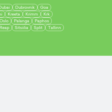
Dubai
Dubrovnik
Goa
hi
Kreeta
Krimm
Krk
Oslo
Palanga
Paphos
 Reap
Sitsiilia
Split
Tallinn