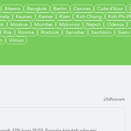
Ateena
Bangkok
Berliin
Cannes
Cote d'Azur
mala
Kaunas
Kemer
Kiiev
Koh Chang
Koh Phi P
sk
Moskva
Mumbai
Mykonos
Napoli
Odessa
Riia
Rooma
Rostock
Sansibar
Santorini
Siem
in
Vilnius
Üldfoorum
odi, 12% kuni 31.03. Soovija kirjutab sõnumi.