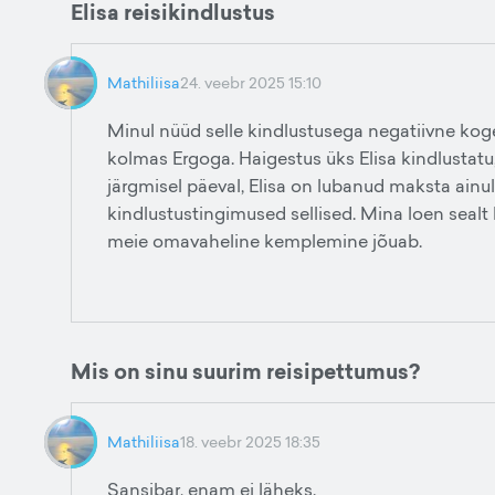
Elisa reisikindlustus
Mathiliisa
24. veebr 2025 15:10
Minul nüüd selle kindlustusega negatiivne kogem
kolmas Ergoga. Haigestus üks Elisa kindlustatu,
järgmisel päeval, Elisa on lubanud maksta ainul
kindlustustingimused sellised. Mina loen sealt k
meie omavaheline kemplemine jõuab.
Mis on sinu suurim reisipettumus?
Mathiliisa
18. veebr 2025 18:35
Sansibar, enam ei läheks.