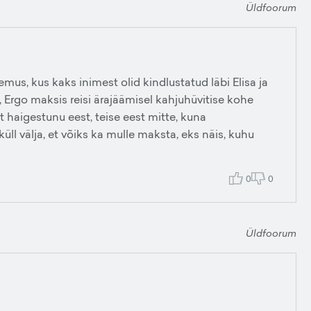
Üldfoorum
us, kus kaks inimest olid kindlustatud läbi Elisa ja
 Ergo maksis reisi ärajäämisel kahjuhüvitise kohe
t haigestunu eest, teise eest mitte, kuna
üll välja, et võiks ka mulle maksta, eks näis, kuhu
0
0
Üldfoorum