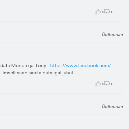
0
0
Üldfoorum
 aidata Monoro ja Tony -
https://www.facebook.com/
 ilmselt saab sind aidata igal juhul.
0
0
Üldfoorum