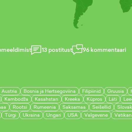
emeeldimist
13
postitust
96
kommentaari
Austria
Bosnia ja Hertsegoviina
Filipiinid
Gruusia
Kambodža
Kasahstan
Kreeka
Küpros
Läti
Lee
maa
Rootsi
Rumeenia
Saksamaa
Seišellid
Slovak
Türgi
Ukraina
Ungari
USA
Valgevene
Vatikan