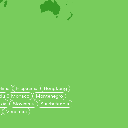
Hiina
Hispaania
Hongkong
du
Monaco
Montenegro
kia
Sloveenia
Suurbritannia
Venemaa