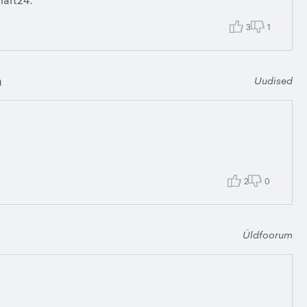
mart24.
3
1
a
Uudised
2
0
Üldfoorum