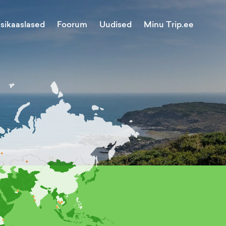
Minu Trip.ee
isikaaslased
Foorum
Uudised