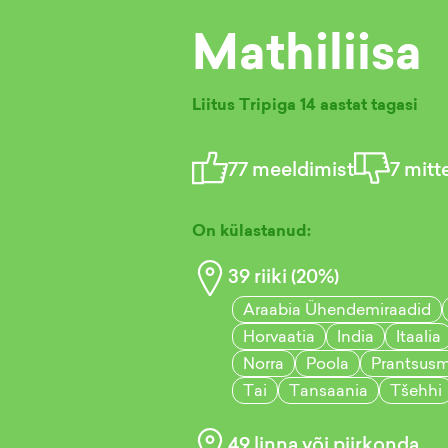
Mathiliisa
Liitus Tripiga
14 aastat tagasi
77
meeldimist
7
mitt
On külastanud:
39
riiki (
20
%)
Araabia Ühendemiraadid
Horvaatia
India
Itaalia
Norra
Poola
Prantsus
Tai
Tansaania
Tšehhi
49
linna või piirkonda