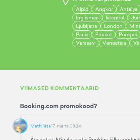
Alpid
Angkor
Antalya
Inglismaa
Istanbul
Jur
Ljubljana
London
Min
Pariis
Phuket
Pompei
Varssavi
Veneetsia
Vi
VIIMASED KOMMENTAARID
Booking.com promokood?
Mathiliisa
17. märts 08:24
Ära antud! Minule saatis Booking jälle soodusko