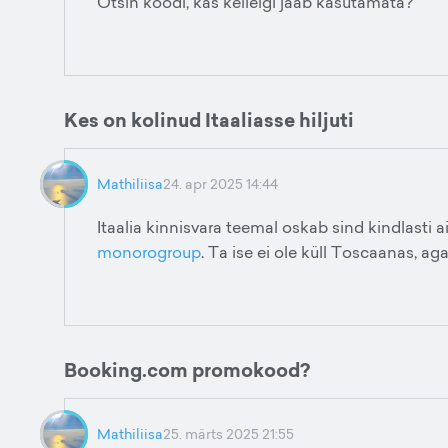
Otsin koodi, kas kellelgi jääb kasutamata?
Kes on kolinud Itaaliasse hiljuti
Mathiliisa
24. apr 2025 14:44
Itaalia kinnisvara teemal oskab sind kindlasti
monorogroup
. Ta ise ei ole küll Toscaanas, aga
Booking.com promokood?
Mathiliisa
25. märts 2025 21:55