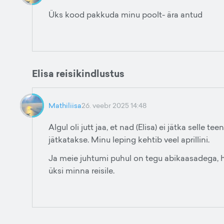
Üks kood pakkuda minu poolt- ära antud
Elisa reisikindlustus
Mathiliisa
26. veebr 2025 14:48
Algul oli jutt jaa, et nad (Elisa) ei jätka selle te
jätkatakse. Minu leping kehtib veel aprillini.
Ja meie juhtumi puhul on tegu abikaasadega, 
üksi minna reisile.