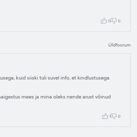
0
0
Üldfoorum
enusega, kuid siiski tuli suvel info, et kindlustusega
haigestus mees ja mina oleks nende arust võinud
1
0