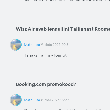
Jah, tegemist Itaaliaga. Rendiettevõtte RentS
Wizz Air avab lennuliini Tallinnast Room
Mathiliisa
19. dets 2025 20:31
Tahaks Tallinn-Torinot
Booking.com promokood?
Mathiliisa
18. mai 2025 09:57