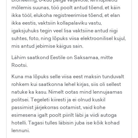
mõlemis suunas, töö poolt antud tõend, et käin
ikka tööl, elukoha registreerimise tõend, et elan
ikka eestis, vaktsiin kollapalaviku vastu,
igaksjuhuks tegin veel lisa vaktsiine antud riigi
suhtes, foto, ning lõpuks viisa elektroonilisel kujul,
mis antud jebimise käigus sain.
Lähim saatkond Eestile on Saksamaa, mitte
Rootsi.
Kuna ma lõpuks selle viisa eest maksin tunduvalt
rohkem kui saatkonna lehel kirjas, siis oli sellest
natuke ka kasu. Nimelt ootas mind lennujaamas
politsei. Tegeleti kiiresti ja ei olnud kuskil
passimist järjekorras ootamist, vaid kohe
esimesena igalt poolt piirilt läbi ja viidi autoga
hotelli. Tagasi tulles läbisin juba ise kõik kohad
lennuni.