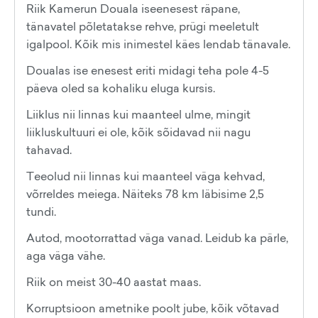
Riik Kamerun Douala iseenesest räpane,
tänavatel põletatakse rehve, prügi meeletult
igalpool. Kõik mis inimestel käes lendab tänavale.
Doualas ise enesest eriti midagi teha pole 4-5
päeva oled sa kohaliku eluga kursis.
Liiklus nii linnas kui maanteel ulme, mingit
liikluskultuuri ei ole, kõik sõidavad nii nagu
tahavad.
Teeolud nii linnas kui maanteel väga kehvad,
võrreldes meiega. Näiteks 78 km läbisime 2,5
tundi.
Autod, mootorrattad väga vanad. Leidub ka pärle,
aga väga vähe.
Riik on meist 30-40 aastat maas.
Korruptsioon ametnike poolt jube, kõik võtavad