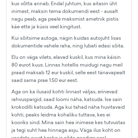
kus võtta annab. Endal juhtum, kus aitasin üht
inimest, maksin tema dokumendi eest - ausalt
nagu peab, aga peale maksmist ametnik pistis
käe ette ja küsis veel kingitust.
Kui sõitsime autoga, nägin kuidas autojuht lisas
dokumentide vahele raha, ning lubati edasi sõita.
Elu on väga vilets, elavad kuskil, kus mina käisin
80 eurot kuus. Linnas hotellis muidugi nagu meil
praad maksab 12 eur kuskil, selle eest tänavapealt
saad sama prae 1.50 eur eest.
Aga on ka ilusaid kohti linnast väljas, erinevad
rahvuspargid, saad loomi näha, katsuda. Ise sain
krokodilli katsuda. Aga kui tahad näha huvitavaid
kohti, peaks leidma kohaliku tuttava, kes ei
kooriks sind. Mina sain hea inimese kes tutvustas
ja tegi suht hea hinnaga asju. Väga ilus koht on
vaadata suurt koske ja sõita paadiga seal.