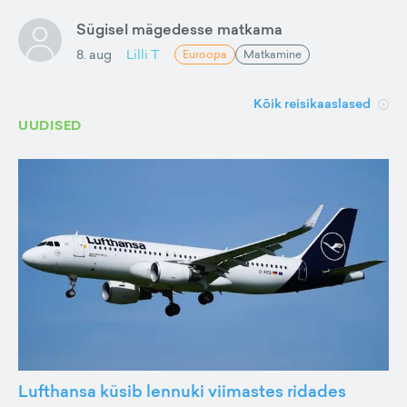
Sügisel mägedesse matkama
8. aug
Lilli T
Euroopa
Matkamine
Kõik reisikaaslased
UUDISED
Lufthansa küsib lennuki viimastes ridades