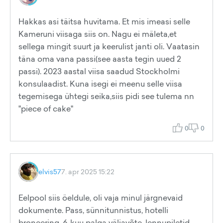
Hakkas asi täitsa huvitama. Et mis imeasi selle
Kameruni viisaga siis on. Nagu ei mäleta,et
sellega mingit suurt ja keerulist janti oli. Vaatasin
täna oma vana passi(see aasta tegin uued 2
passi). 2023 aastal viisa saadud Stockholmi
konsulaadist. Kuna isegi ei meenu selle viisa
tegemisega ühtegi seika,siis pidi see tulema nn
"piece of cake"
0
0
elvis57
7. apr 2025 15:22
Eelpool siis öeldule, oli vaja minul järgnevaid
dokumente. Pass, sünnitunnistus, hotelli
broneering, 6-kuu palga väljavõte, lennupiletid