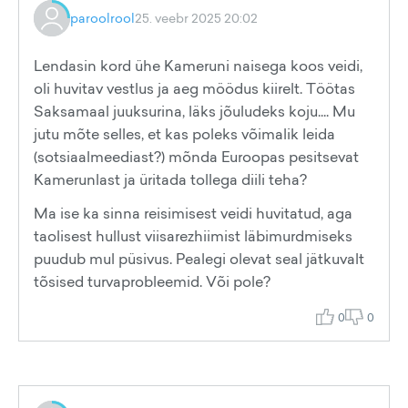
paroolrool
25. veebr 2025 20:02
Lendasin kord ühe Kameruni naisega koos veidi,
oli huvitav vestlus ja aeg möödus kiirelt. Töötas
Saksamaal juuksurina, läks jõuludeks koju.... Mu
jutu mõte selles, et kas poleks võimalik leida
(sotsiaalmeediast?) mõnda Euroopas pesitsevat
Kamerunlast ja üritada tollega diili teha?
Ma ise ka sinna reisimisest veidi huvitatud, aga
taolisest hullust viisarezhiimist läbimurdmiseks
puudub mul püsivus. Pealegi olevat seal jätkuvalt
tõsised turvaprobleemid. Või pole?
0
0