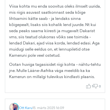
Viisa kohta mu enda soovitus oleks ilmselt uurida,
mis riigis asuvast saatkonnast seda kõige
lihtsamini kätte saab - ja lendaks sinna
kõigepealt, lisaks siis kohalik lend juurde. Nt kui
seda peaks saama kiiresti ja mugavalt Dakarist
vms, siis teatud olukorras võiks see toimida -
lendad Dakari, ajad viisa korda, lendad edasi. Aga
muidugi selle eeldus on, et lennupiletid otse
Kameruni pole veel ostetud.
Ootan huviga tagasisidet riigi kohta - nähtu-tehtu
jne. Mulle Lääne-Aafrika väga meeldib ka ka
Kamerun on millalgi tulevikus kindlasti plaanis.
1
0
Ott Karu
15. märts 2025 16:09