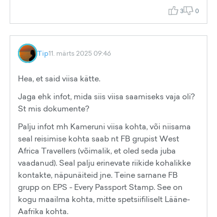
3
0
Tip
11. märts 2025 09:46
Hea, et said viisa kätte.
Jaga ehk infot, mida siis viisa saamiseks vaja oli?
St mis dokumente?
Palju infot mh Kameruni viisa kohta, või niisama
seal reisimise kohta saab nt FB grupist West
Africa Travellers (võimalik, et oled seda juba
vaadanud). Seal palju erinevate riikide kohalikke
kontakte, näpunäiteid jne. Teine sarnane FB
grupp on EPS - Every Passport Stamp. See on
kogu maailma kohta, mitte spetsiifiliselt Lääne-
Aafrika kohta.