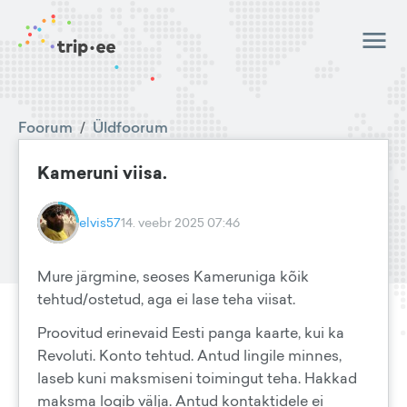
Foorum
/
Üldfoorum
Kameruni viisa.
elvis57
14. veebr 2025 07:46
Mure järgmine, seoses Kameruniga kõik
tehtud/ostetud, aga ei lase teha viisat.
Proovitud erinevaid Eesti panga kaarte, kui ka
Revoluti. Konto tehtud. Antud lingile minnes,
laseb kuni maksmiseni toimingut teha. Hakkad
maksma logib välja. Antud kontaktidele ei