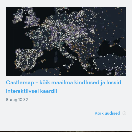
Castlemap – kõik maailma kindlused ja lossid
interaktiivsel kaardil
8. aug 10:32
Kõik uudised