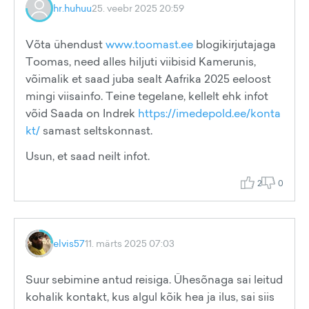
hr.huhuu
25. veebr 2025 20:59
Võta ühendust
www.toomast.ee
blogikirjutajaga
Toomas, need alles hiljuti viibisid Kamerunis,
võimalik et saad juba sealt Aafrika 2025 eeloost
mingi viisainfo. Teine tegelane, kellelt ehk infot
võid Saada on Indrek
https://imedepold.ee/konta
kt/
samast seltskonnast.
Usun, et saad neilt infot.
2
0
elvis57
11. märts 2025 07:03
Suur sebimine antud reisiga. Ühesõnaga sai leitud
kohalik kontakt, kus algul kõik hea ja ilus, sai siis