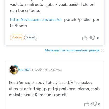
vastata, maili ootan juba 7 veebruarist. Telefoni
number ei tööta.
https://evisacam.cm/ords/dl
_portal/r/public_por
tal/home
Aafrika
Viisad
1
0
Mine uusima kommentaari juurde
elvis57
14. veebr 2025 07:50
Eesti firmad ei soovi teha viisasid. Viisakeskus
ütles, et antud riigiga pidigi probleem olema, saab
maksta ainult Kameruni kontolt.
0
0