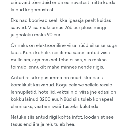
erinevaid tõendeid enda eelnevatest mitte korda
läinud kogemustest.
Eks nad koorivad seal ikka igaasja pealt kuidas
saavad. Viisa maksumus 266 eur pluss mingi
julgeoleku maks 90 eur.
Õnneks on elektrooniline viisa nüüd eilse seisuga
käes. Kuna kohalik reisifirma saatis antud viisa
mulle ära, aga makset teha ei saa, siis makse
toimub lennukilt maha minnes nende riigis.
Antud reisi kogusumma on nüüd ikka päris
korralikult kasvanud. Kogu eelarve sellele reisile
lennupiletid, hotellid, vaktsiinid, viisa jne edasi on
kokku läinud 3200 eur. Nüüd siis tuleb kohapeal
elamiseks, vaatamisväärtusteks kulutada.
Natuke siis antud riigi kohta infot, loodan et see
tasus end ära ja reis tuleb hea.