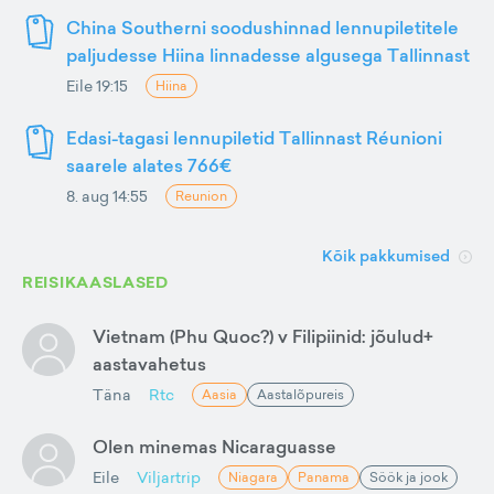
China Southerni soodushinnad lennupiletitele
paljudesse Hiina linnadesse algusega Tallinnast
Eile 19:15
Hiina
Edasi-tagasi lennupiletid Tallinnast Réunioni
saarele alates 766€
8. aug 14:55
Reunion
Kõik pakkumised
REISIKAASLASED
Vietnam (Phu Quoc?) v Filipiinid: jõulud+
aastavahetus
Täna
Rtc
Aasia
Aastalõpureis
Olen minemas Nicaraguasse
Eile
Viljartrip
Niagara
Panama
Söök ja jook