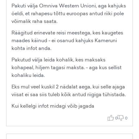
Pakuti välja Omniva Western Unioni, aga kahjuks
öeldi, et rahapesu tõttu euroopas antud riiki pole
võimalik raha saata.
Räägitud erinevate reisi meestega, kes kaugetes
maades käinud - ei osanud kahjuks Kameruni
kohta infot anda.
Pakutud välja leida kohalik, kes maksaks
kohapeal, hiljem tagasi maksta. - aga kus sellist
kohaliku leida.
Eks mul veel kuskil 2 nädalat aega, kui selle ajaga
viisat ei saa siis tuleb kõik antud riigiga tühistada.
Kui kellelgi infot midagi võib jagada
0
0