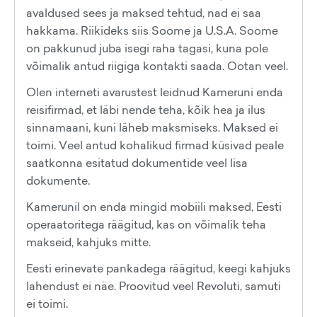
avaldused sees ja maksed tehtud, nad ei saa
hakkama. Riikideks siis Soome ja U.S.A. Soome
on pakkunud juba isegi raha tagasi, kuna pole
võimalik antud riigiga kontakti saada. Ootan veel.
Olen interneti avarustest leidnud Kameruni enda
reisifirmad, et läbi nende teha, kõik hea ja ilus
sinnamaani, kuni läheb maksmiseks. Maksed ei
toimi. Veel antud kohalikud firmad küsivad peale
saatkonna esitatud dokumentide veel lisa
dokumente.
Kamerunil on enda mingid mobiili maksed, Eesti
operaatoritega räägitud, kas on võimalik teha
makseid, kahjuks mitte.
Eesti erinevate pankadega räägitud, keegi kahjuks
lahendust ei näe. Proovitud veel Revoluti, samuti
ei toimi.