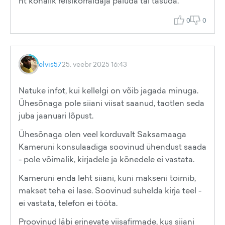
nt kohalik reisikorraldaja paluda tal tasuda.
0
0
elvis57
25. veebr 2025 16:43
Natuke infot, kui kellelgi on võib jagada minuga.
Ühesõnaga pole siiani viisat saanud, taotlen seda
juba jaanuari lõpust.
Ühesõnaga olen veel korduvalt Saksamaaga
Kameruni konsulaadiga soovinud ühendust saada
- pole võimalik, kirjadele ja kõnedele ei vastata.
Kameruni enda leht siiani, kuni makseni toimib,
makset teha ei lase. Soovinud suhelda kirja teel -
ei vastata, telefon ei tööta.
Proovinud läbi erinevate viisafirmade, kus siiani