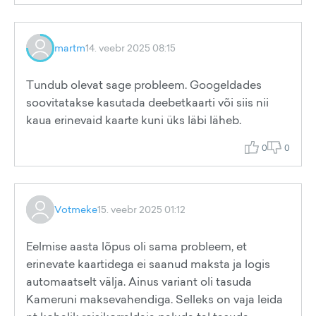
martm
14. veebr 2025 08:15
Tundub olevat sage probleem. Googeldades
soovitatakse kasutada deebetkaarti või siis nii
kaua erinevaid kaarte kuni üks läbi läheb.
0
0
Votmeke
15. veebr 2025 01:12
Eelmise aasta lõpus oli sama probleem, et
erinevate kaartidega ei saanud maksta ja logis
automaatselt välja. Ainus variant oli tasuda
Kameruni maksevahendiga. Selleks on vaja leida