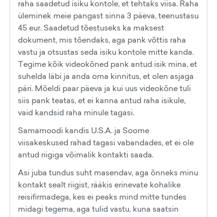
raha saadetud isiku kontole, et tehtaks viisa. Raha
üleminek meie pangast sinna 3 päeva, teenustasu
45 eur. Saadetud tõestuseks ka maksest
dokument, mis tõendaks, aga pank võttis raha
vastu ja otsustas seda isiku kontole mitte kanda.
Tegime kõik videokõned pank antud isik mina, et
suhelda läbi ja anda oma kinnitus, et olen asjaga
päri. Mõeldi paar päeva ja kui uus videokõne tuli
siis pank teatas, et ei kanna antud raha isikule,
vaid kandsid raha minule tagasi.
Samamoodi kandis U.S.A. ja Soome
viisakeskused rahad tagasi vabandades, et ei ole
antud riigiga võimalik kontakti saada.
Asi juba tundus suht masendav, aga õnneks minu
kontakt sealt riigist, rääkis erinevate kohalike
reisifirmadega, kes ei peaks mind mitte tundes
midagi tegema, aga tulid vastu, kuna saatsin