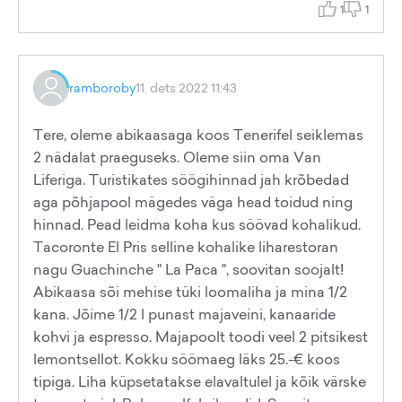
1
1
ramboroby
11. dets 2022 11:43
Tere, oleme abikaasaga koos Tenerifel seiklemas
2 nädalat praeguseks. Oleme siin oma Van
Liferiga. Turistikates söögihinnad jah krõbedad
aga põhjapool mägedes väga head toidud ning
hinnad. Pead leidma koha kus söövad kohalikud.
Tacoronte El Pris selline kohalike liharestoran
nagu Guachinche " La Paca ", soovitan soojalt!
Abikaasa sõi mehise tüki loomaliha ja mina 1/2
kana. Jõime 1/2 l punast majaveini, kanaaride
kohvi ja espresso. Majapoolt toodi veel 2 pitsikest
lemontsellot. Kokku söömaeg läks 25.-€ koos
tipiga. Liha küpsetatakse elavaltulel ja kõik värske