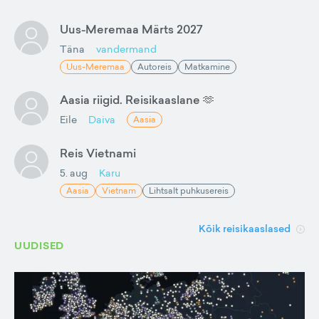
Uus-Meremaa Märts 2027
Täna
vandermand
Uus-Meremaa
Autoreis
Matkamine
Aasia riigid. Reisikaaslane 🫶
Eile
Daiva
Aasia
Reis Vietnami
5. aug
Karu
Aasia
Vietnam
Lihtsalt puhkusereis
Kõik reisikaaslased
UUDISED