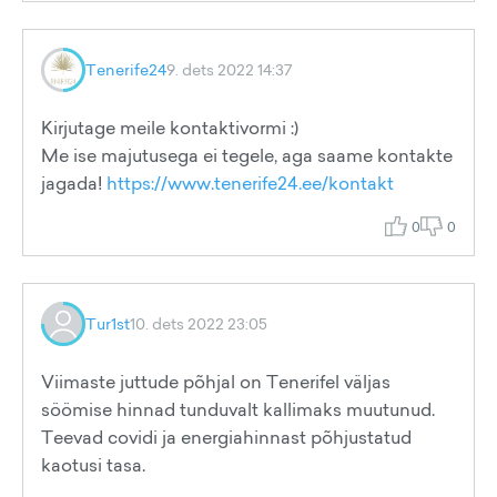
Tenerife24
9. dets 2022 14:37
Kirjutage meile kontaktivormi :)
Me ise majutusega ei tegele, aga saame kontakte
jagada!
https://www.tenerife24.ee/kontakt
0
0
Tur1st
10. dets 2022 23:05
Viimaste juttude põhjal on Tenerifel väljas
söömise hinnad tunduvalt kallimaks muutunud.
Teevad covidi ja energiahinnast põhjustatud
kaotusi tasa.