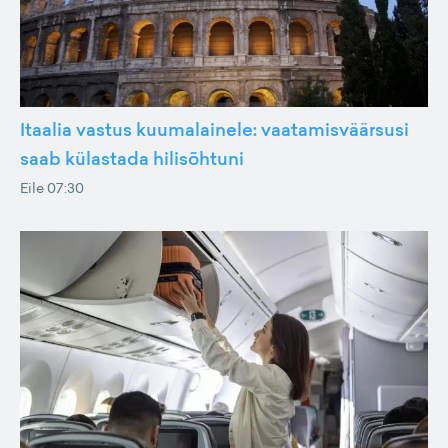
Itaalia vastus kuumalainele: vaatamisväärsusi
saab külastada hilisõhtuni
Eile 07:30