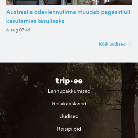
Austraalia odavlennufirma muudab pagasiriiuli
kasutamise tasuliseks
6. aug 07:46
Kõik uudised
Lennupakkumised
Reisikaaslased
Uudised
Reisipildid