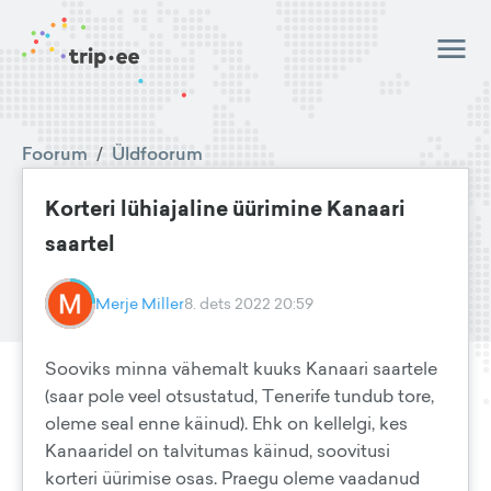
Foorum
/
Üldfoorum
Korteri lühiajaline üürimine Kanaari
saartel
Merje Miller
8. dets 2022 20:59
Sooviks minna vähemalt kuuks Kanaari saartele
(saar pole veel otsustatud, Tenerife tundub tore,
oleme seal enne käinud). Ehk on kellelgi, kes
Kanaaridel on talvitumas käinud, soovitusi
korteri üürimise osas. Praegu oleme vaadanud