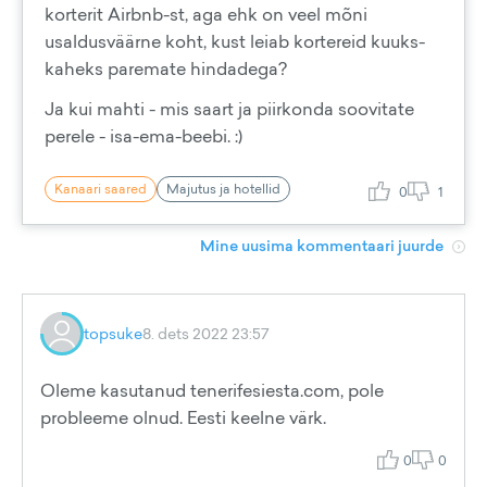
korterit Airbnb-st, aga ehk on veel mõni
usaldusväärne koht, kust leiab kortereid kuuks-
kaheks paremate hindadega?
Ja kui mahti - mis saart ja piirkonda soovitate
perele - isa-ema-beebi. :)
Kanaari saared
Majutus ja hotellid
0
1
Mine uusima kommentaari juurde
topsuke
8. dets 2022 23:57
Oleme kasutanud tenerifesiesta.com, pole
probleeme olnud. Eesti keelne värk.
0
0