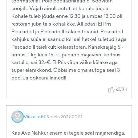
toormaterial. Pole poolfabrikaadid. Soovitan
soojalt. Vajab ainult autot, et kohale jõuda.
Kohale tuleb jõuda enne 12.30 ja umbes 13.00 oli
restoran juba täis kohalikke. All edasi El Pris
Pescado I ja Pescado II kalarestoranid. Pescado I
kahjuks süüa ei saanud (oli sel hetkel suletud ) aga
Pescado II täielikult kalarestoran. Kaheksajalg 5.-
annus, 1 kg kala 15.-€, punane majavein, kortsus
kartulid, sai 32.-€. El Pris väga väike külake aga
super elanikkond. Ööbisime oma autoga seal 3
ööd. Ja ookeani lained!!
6
1
VäikeLotti
13. dets 2022 00:51
Kas Ave Nahkur enam ei tegele seal majarendiga,