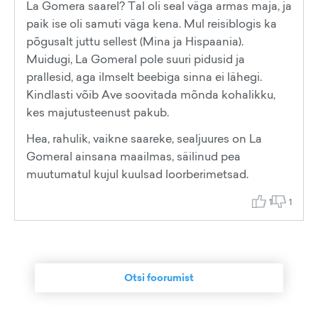
La Gomera saarel? Tal oli seal väga armas maja, ja
paik ise oli samuti väga kena. Mul reisiblogis ka
põgusalt juttu sellest (Mina ja Hispaania).
Muidugi, La Gomeral pole suuri pidusid ja
prallesid, aga ilmselt beebiga sinna ei lähegi.
Kindlasti võib Ave soovitada mõnda kohalikku,
kes majutusteenust pakub.
Hea, rahulik, vaikne saareke, sealjuures on La
Gomeral ainsana maailmas, säilinud pea
muutumatul kujul kuulsad loorberimetsad.
1
1
Otsi foorumist