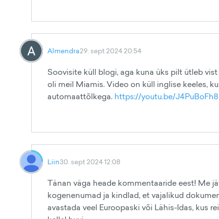
Almendra
29. sept 2024 20:54
Soovisite küll blogi, aga kuna üks pilt ütleb vis
oli meil Miamis. Video on küll inglise keeles, k
automaattõlkega.
https://youtu.be/J4PuBoF
Liin
30. sept 2024 12:08
Tänan väga heade kommentaaride eest! Me jätam
kogenenumad ja kindlad, et vajalikud dokumendi
avastada veel Euroopaski või Lähis-Idas, kus r