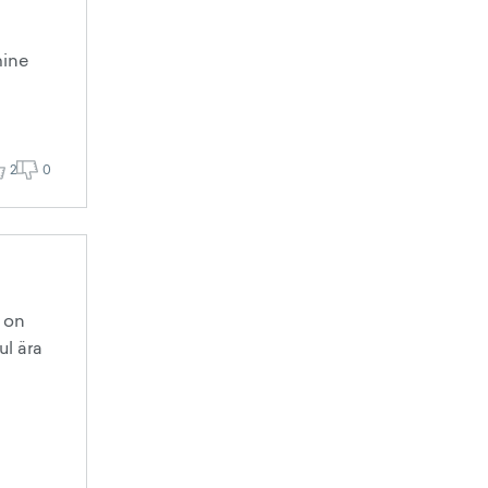
mine
2
0
i on
ul ära