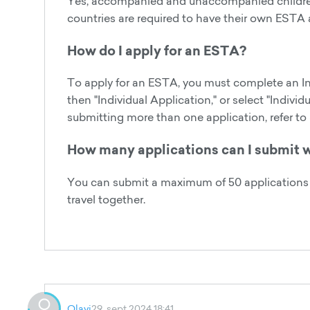
Yes, accompanied and unaccompanied children (
countries are required to have their own ESTA ap
How do I apply for an ESTA?
To apply for an ESTA, you must complete an Ind
then "Individual Application," or select "Individ
submitting more than one application, refer to
How many applications can I submit 
You can submit a maximum of 50 applications f
travel together.
Olavi
29. sept 2024 18:41