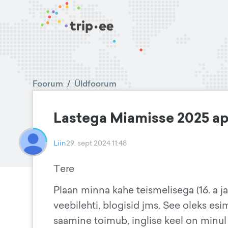
Foorum
/
Üldfoorum
Lastega Miamisse 2025 apr
Liin
29. sept 2024 11:48
Tere
Plaan minna kahe teismelisega (16. a ja
veebilehti, blogisid jms. See oleks esim
saamine toimub, inglise keel on minul