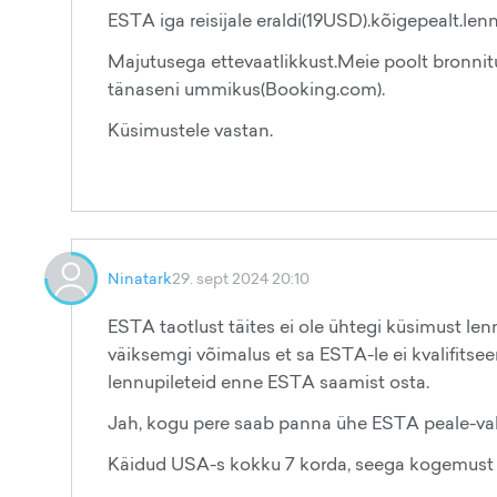
ESTA iga reisijale eraldi(19USD).kõigepealt.lenn
Majutusega ettevaatlikkust.Meie poolt bronnit
tänaseni ummikus(Booking.com).
Küsimustele vastan.
Ninatark
29. sept 2024 20:10
ESTA taotlust täites ei ole ühtegi küsimust le
väiksemgi võimalus et sa ESTA-le ei kvalifitseer
lennupileteid enne ESTA saamist osta.
Jah, kogu pere saab panna ühe ESTA peale-va
Käidud USA-s kokku 7 korda, seega kogemust 