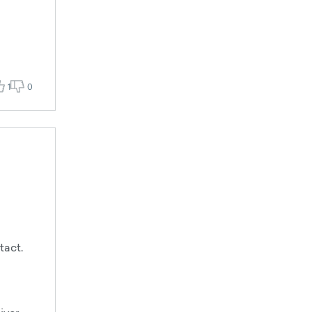
1
0
tact.