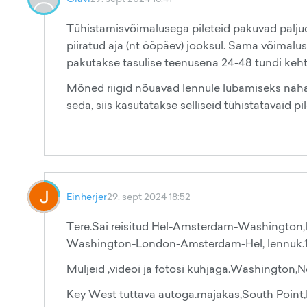
Tühistamisvõimalusega pileteid pakuvad paljud
piiratud aja (nt ööpäev) jooksul. Sama võimal
pakutakse tasulise teenusena 24-48 tundi kehtiv
Mõned riigid nõuavad lennule lubamiseks näha pi
seda, siis kasutatakse selliseid tühistatavaid pil
Einherjer
29. sept 2024 18:52
Tere.Sai reisitud Hel-Amsterdam-Washington,
Washington-London-Amsterdam-Hel, lennuk.18 p
Muljeid ,videoi ja fotosi kuhjaga.Washington
Key West tuttava autoga.majakas,South Poi