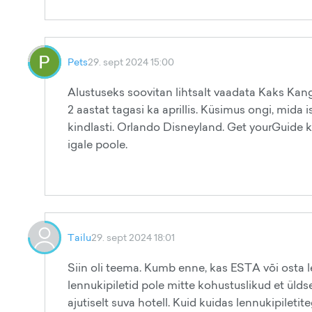
Pets
29. sept 2024 15:00
Alustuseks soovitan lihtsalt vaadata Kaks Kanget
2 aastat tagasi ka aprillis. Küsimus ongi, mida
kindlasti. Orlando Disneyland. Get yourGuide k
igale poole.
Tailu
29. sept 2024 18:01
Siin oli teema. Kumb enne, kas ESTA vōi osta l
lennukipiletid pole mitte kohustuslikud et üldse
ajutiselt suva hotell. Kuid kuidas lennukipileti