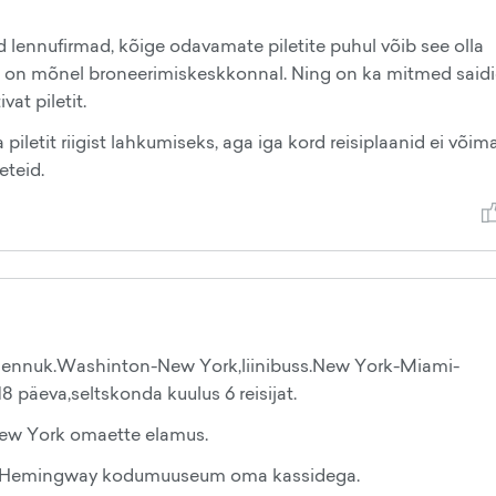
 lennufirmad, kõige odavamate piletite puhul võib see olla
us on mõnel broneerimiskeskkonnal. Ning on ka mitmed saidi
at piletit.
letit riigist lahkumiseks, aga iga kord reisiplaanid ei võim
eteid.
lennuk.Washinton-New York,liinibuss.New York-Miami-
äeva,seltskonda kuulus 6 reisijat.
,New York omaette elamus.
nt,Hemingway kodumuuseum oma kassidega.