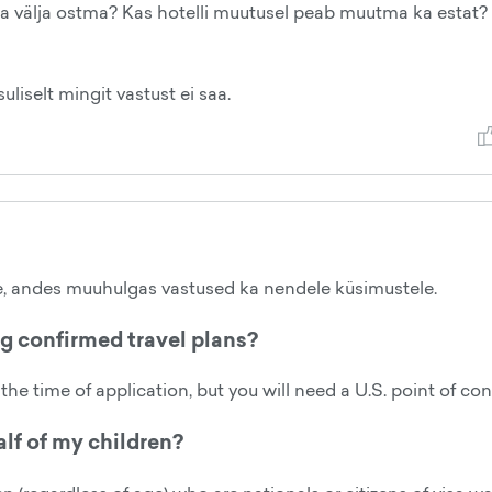
a välja ostma? Kas hotelli muutusel peab muutma ka estat?
suliselt mingit vastust ei saa.
ne, andes muuhulgas vastused ka nendele küsimustele.
g confirmed travel plans?
the time of application, but you will need a U.S. point of con
alf of my children?