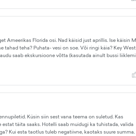
 Ameerikas Florida osi. Nad käisid just aprillis. Ise käisin 
 ise tahad teha? Puhata- vesi on soe. Või ringi käia? Key West
audu saab ekskursioone võtta (kasutada ainult bussi liiklemi
ennupiletid. Küsin siin sest vana teema on suletud. Kas
 estat täita saaks. Hotelli saab muidugi ka tuhistada, valida
tega? Kui esta taotlus tuleb negatiivne, kaotaks suure summa.