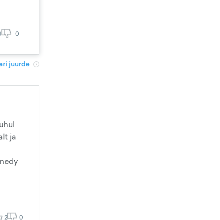
0
0
ri juurde
juhul
lt ja
ennedy
2
0