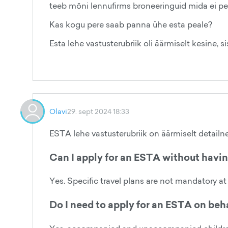
teeb mōni lennufirms broneeringuid mida ei pe
Kas kogu pere saab panna ühe esta peale?
Esta lehe vastusterubriik oli äärmiselt kesine, si
Olavi
29. sept 2024 18:33
ESTA lehe vastusterubriik on äärmiselt detail
Can I apply for an ESTA without havin
Yes. Specific travel plans are not mandatory at 
Do I need to apply for an ESTA on beh