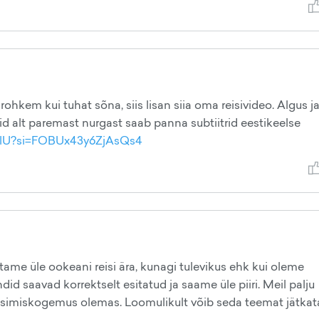
t rohkem kui tuhat sõna, siis lisan siia oma reisivideo. Algus j
uid alt paremast nurgast saab panna subtiitrid eestikeelse
h8lU?si=FOBUx43y6ZjAsQs4
e üle ookeani reisi ära, kunagi tulevikus ehk kui oleme
d saavad korrektselt esitatud ja saame üle piiri. Meil palju
eisimiskogemus olemas. Loomulikult võib seda teemat jätkat