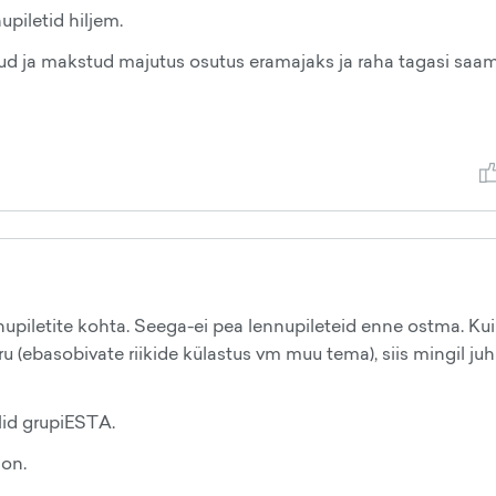
upiletid hiljem.
ud ja makstud majutus osutus eramajaks ja raha tagasi saa
nnupiletite kohta. Seega-ei pea lennupileteid enne ostma. Ku
u (ebasobivate riikide külastus vm muu tema), siis mingil juh
lid grupiESTA.
on.