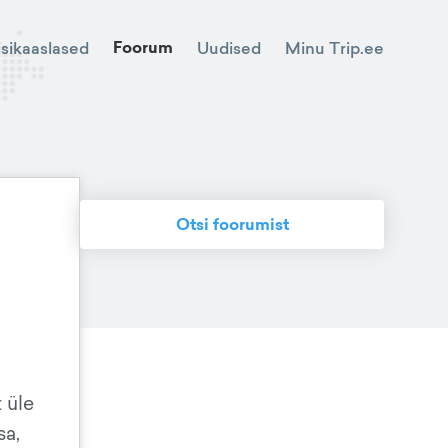
Foorum
Minu Trip.ee
isikaaslased
Uudised
Otsi foorumist
t üle
sa,