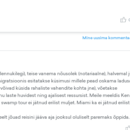
Mine uusima kommentaa
 lennukilegi), teise vanema nõusolek (notariaalne), halvemal 
igratsioonis esitatakse küsimusi millele pead oskama ladusa
, võivad küsida rahaliste vahendite kohta jne), võetakse
sinu laste huvidest ning ajalisest ressursist. Meile meeldis K
wamp tour ei jätnud erilist muljet. Miami ka ei jätnud erilist
lt jõuad reisini jääva aja jooksul oluliselt paremaks õppida.