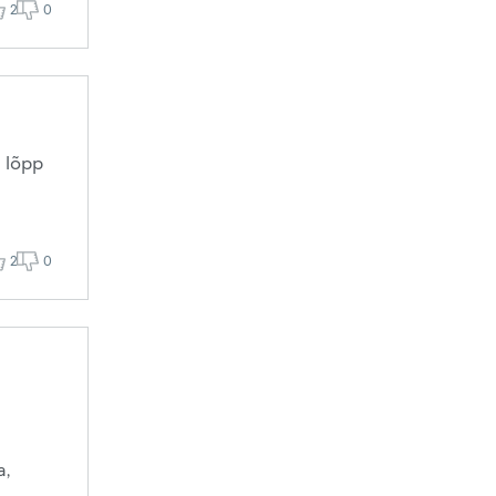
2
0
a lõpp
2
0
a,