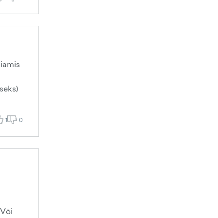
Miamis
seks)
1
0
 Vōi