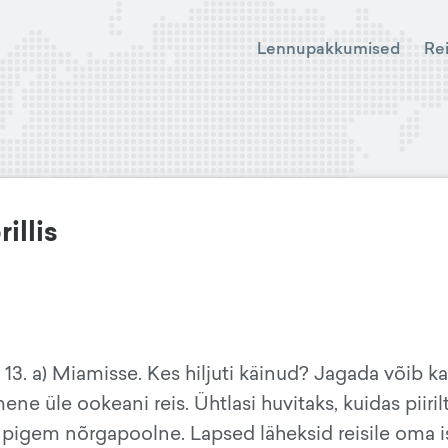
Lennupakkumised
Re
illis
 13. a) Miamisse. Kes hiljuti käinud? Jagada võib ka
ene üle ookeani reis. Ühtlasi huvitaks, kuidas piiril
 pigem nõrgapoolne. Lapsed läheksid reisile oma i