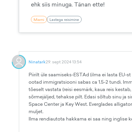
ehk siis minuga. Tänan ette!
Miami
Lastega reisimine
Ninatark
29. sept 2024 13:54
Piirilt üle saamiseks-ESTAd (ilma ei lasta EU-st
ootad immigratsiooni sabas ca 1.5-2 tundi. Imm
tõeselt vastata (reisi eesmärk, kaua reis kestab
sõrmejäljed, tehakse pilt. Edasi sõltub sinu ja 
Space Center ja Key West. Everglades alligator s
muljet.
Ilma rendiautota hakkama ei saa ning inglise kee