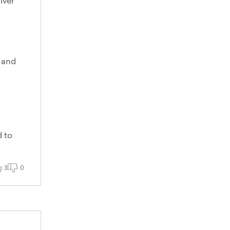
iver
" and
d to
3
0