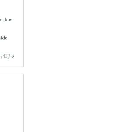
d, kus
alda
1
0