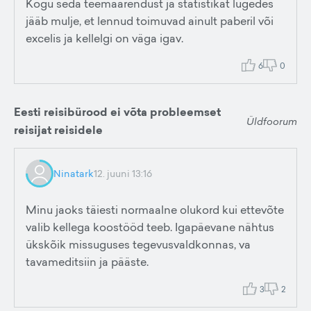
Kogu seda teemaarendust ja statistikat lugedes
jääb mulje, et lennud toimuvad ainult paberil või
excelis ja kellelgi on väga igav.
6
0
Eesti reisibürood ei võta probleemset
Üldfoorum
reisijat reisidele
Ninatark
12. juuni 13:16
Minu jaoks täiesti normaalne olukord kui ettevõte
valib kellega koostööd teeb. Igapäevane nähtus
ükskõik missuguses tegevusvaldkonnas, va
tavameditsiin ja pääste.
3
2