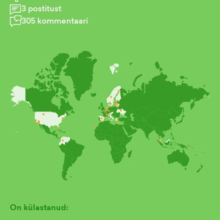
3
postitust
305
kommentaari
On külastanud: