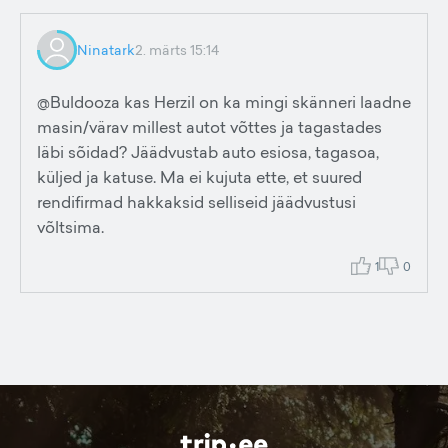
Ninatark
2. märts 15:14
@Buldooza kas Herzil on ka mingi skänneri laadne
masin/värav millest autot võttes ja tagastades
läbi sõidad? Jäädvustab auto esiosa, tagasoa,
küljed ja katuse. Ma ei kujuta ette, et suured
rendifirmad hakkaksid selliseid jäädvustusi
võltsima.
1
0