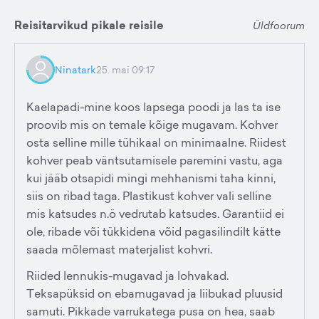
Reisitarvikud pikale reisile
Üldfoorum
Ninatark
25. mai 09:17
Kaelapadi-mine koos lapsega poodi ja las ta ise
proovib mis on temale kõige mugavam. Kohver
osta selline mille tühikaal on minimaalne. Riidest
kohver peab väntsutamisele paremini vastu, aga
kui jääb otsapidi mingi mehhanismi taha kinni,
siis on ribad taga. Plastikust kohver vali selline
mis katsudes n.ö vedrutab katsudes. Garantiid ei
ole, ribade või tükkidena võid pagasilindilt kätte
saada mõlemast materjalist kohvri.
Riided lennukis-mugavad ja lohvakad.
Teksapüksid on ebamugavad ja liibukad pluusid
samuti. Pikkade varrukatega pusa on hea, saab