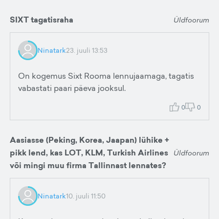
SIXT tagatisraha
Üldfoorum
Ninatark
23. juuli 13:53
On kogemus Sixt Rooma lennujaamaga, tagatis
vabastati paari päeva jooksul.
0
0
Aasiasse (Peking, Korea, Jaapan) lühike +
pikk lend, kas LOT, KLM, Turkish Airlines
Üldfoorum
või mingi muu firma Tallinnast lennates?
Ninatark
10. juuli 11:50