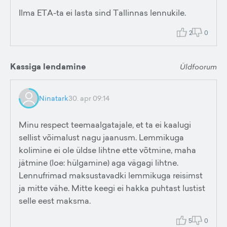
Ilma ETA-ta ei lasta sind Tallinnas lennukile.
2
0
Kassiga lendamine
Üldfoorum
Ninatark
30. apr 09:14
Minu respect teemaalgatajale, et ta ei kaalugi
sellist võimalust nagu jaanusm. Lemmikuga
kolimine ei ole üldse lihtne ette võtmine, maha
jätmine (loe: hülgamine) aga vägagi lihtne.
Lennufrimad maksustavadki lemmikuga reisimst
ja mitte vähe. Mitte keegi ei hakka puhtast lustist
selle eest maksma.
5
0