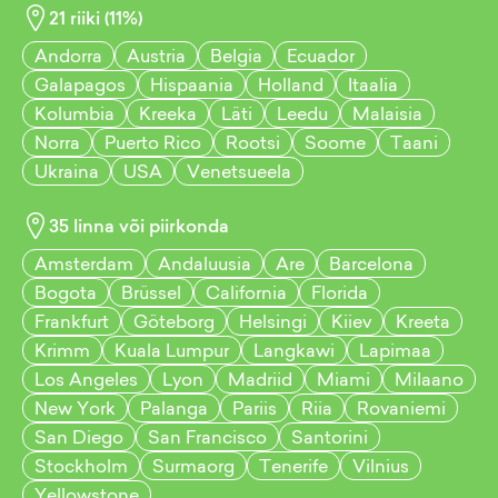
21
riiki (
11
%)
Andorra
Austria
Belgia
Ecuador
Galapagos
Hispaania
Holland
Itaalia
Kolumbia
Kreeka
Läti
Leedu
Malaisia
Norra
Puerto Rico
Rootsi
Soome
Taani
Ukraina
USA
Venetsueela
35
linna või piirkonda
Amsterdam
Andaluusia
Are
Barcelona
Bogota
Brüssel
California
Florida
Frankfurt
Göteborg
Helsingi
Kiiev
Kreeta
Krimm
Kuala Lumpur
Langkawi
Lapimaa
Los Angeles
Lyon
Madriid
Miami
Milaano
New York
Palanga
Pariis
Riia
Rovaniemi
San Diego
San Francisco
Santorini
Stockholm
Surmaorg
Tenerife
Vilnius
Yellowstone