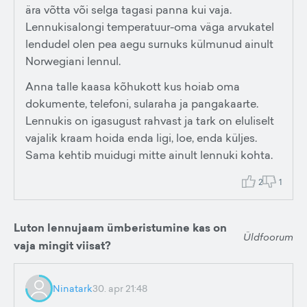
ära võtta või selga tagasi panna kui vaja.
Lennukisalongi temperatuur-oma väga arvukatel
lendudel olen pea aegu surnuks külmunud ainult
Norwegiani lennul.
Anna talle kaasa kõhukott kus hoiab oma
dokumente, telefoni, sularaha ja pangakaarte.
Lennukis on igasugust rahvast ja tark on eluliselt
vajalik kraam hoida enda ligi, loe, enda küljes.
Sama kehtib muidugi mitte ainult lennuki kohta.
2
1
Luton lennujaam ümberistumine kas on
Üldfoorum
vaja mingit viisat?
Ninatark
30. apr 21:48