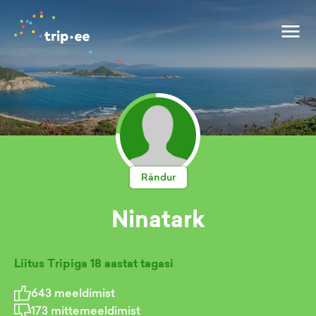
Rändur
Ninatark
Liitus Tripiga
18 aastat tagasi
643
meeldimist
173
mittemeeldimist