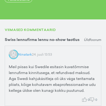
VIIMASED KOMMENTAARID
Swiss lennufirma lennu no-show taotlus
Üldfoorum
Ninatark
24. juuli 13:53
Meil piisas kui Swedile esitasin kuvatõmmise
lennufirma kinnitusega, et refundivad maksud.
Aga Swedi kahjukäsitleja oli üks väga teritamata
pliiats, kõige kohutavam ebaprofessionaalne udu
kellega üldse olen kunagi kokku puutunud.
0
0