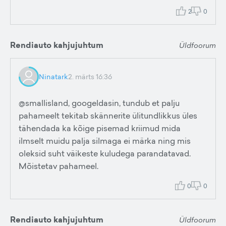
2
0
Rendiauto kahjujuhtum
Üldfoorum
Ninatark
2. märts 16:36
@smallisland, googeldasin, tundub et palju
pahameelt tekitab skännerite ülitundlikkus üles
tähendada ka kõige pisemad kriimud mida
ilmselt muidu palja silmaga ei märka ning mis
oleksid suht väikeste kuludega parandatavad.
Mõistetav pahameel.
0
0
Rendiauto kahjujuhtum
Üldfoorum