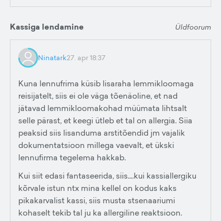
Kassiga lendamine
Üldfoorum
Ninatark
27. apr 18:37
Kuna lennufrima küsib lisaraha lemmikloomaga
reisijatelt, siis ei ole väga tõenäoline, et nad
jätavad lemmikloomakohad müümata lihtsalt
selle pärast, et keegi ütleb et tal on allergia. Siia
peaksid siis lisanduma arstitõendid jm vajalik
dokumentatsioon millega vaevalt, et ükski
lennufirma tegelema hakkab.
Kui siit edasi fantaseerida, siis....kui kassiallergiku
kõrvale istun ntx mina kellel on kodus kaks
pikakarvalist kassi, siis musta stsenaariumi
kohaselt tekib tal ju ka allergiline reaktsioon.