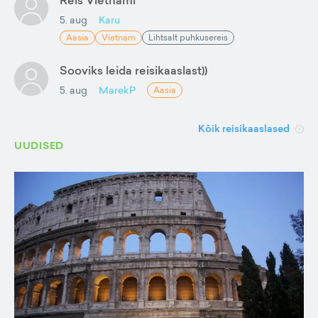
Reis Vietnami
5. aug
Karu
Aasia
Vietnam
Lihtsalt puhkusereis
Sooviks leida reisikaaslast))
5. aug
MarekP
Aasia
Kõik reisikaaslased
UUDISED