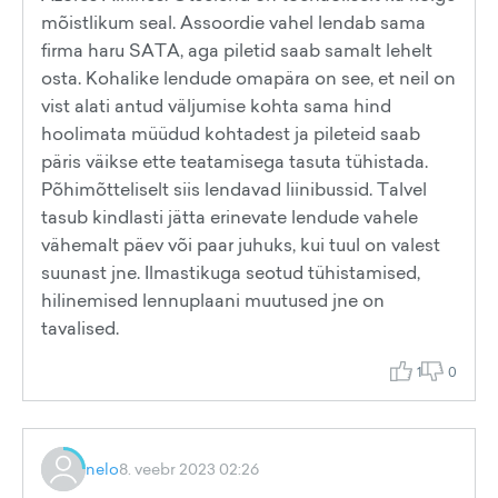
mõistlikum seal. Assoordie vahel lendab sama
firma haru SATA, aga piletid saab samalt lehelt
osta. Kohalike lendude omapära on see, et neil on
vist alati antud väljumise kohta sama hind
hoolimata müüdud kohtadest ja pileteid saab
päris väikse ette teatamisega tasuta tühistada.
Põhimõtteliselt siis lendavad liinibussid. Talvel
tasub kindlasti jätta erinevate lendude vahele
vähemalt päev või paar juhuks, kui tuul on valest
suunast jne. Ilmastikuga seotud tühistamised,
hilinemised lennuplaani muutused jne on
tavalised.
1
0
nelo
8. veebr 2023 02:26