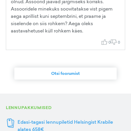
olnud. Assoorid jäävad järgmiseks korraks.
Assooridele minekuks soovitatakse vist pigem
aega aprillist kuni septembrini, et praame ja
siselende on siis rohkem? Aega oleks
aastavahetusel küll rohkem käes.
0
0
Otsi foorumist
LENNUPAKKUMISED
Edasi-tagasi lennupiletid Helsingist Krabile
alates 658€