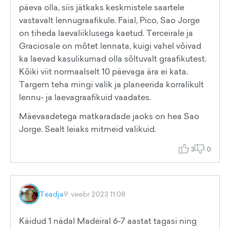
päeva olla, siis jätkaks keskmistele saartele
vastavalt lennugraafikule. Faial, Pico, Sao Jorge
on tiheda laevaliiklusega kaetud. Terceirale ja
Graciosale on mõtet lennata, kuigi vahel võivad
ka laevad kasulikumad olla sõltuvalt graafikutest.
Kõiki viit normaalselt 10 päevaga ära ei kata.
Targem teha mingi valik ja planeerida korralikult
lennu- ja laevagraafikuid vaadates.
Mäevaadetega matkaradade jaoks on hea Sao
Jorge. Sealt leiaks mitmeid valikuid.
3
0
Teadja
9. veebr 2023 11:08
Käidud 1 nädal Madeiral 6-7 aastat tagasi ning