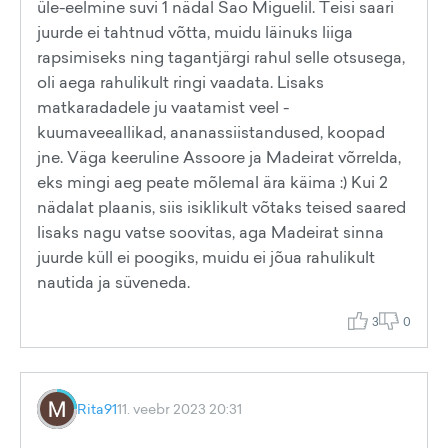
üle-eelmine suvi 1 nädal Sao Miguelil. Teisi saari
juurde ei tahtnud võtta, muidu läinuks liiga
rapsimiseks ning tagantjärgi rahul selle otsusega,
oli aega rahulikult ringi vaadata. Lisaks
matkaradadele ju vaatamist veel -
kuumaveeallikad, ananassiistandused, koopad
jne. Väga keeruline Assoore ja Madeirat võrrelda,
eks mingi aeg peate mõlemal ära käima :) Kui 2
nädalat plaanis, siis isiklikult võtaks teised saared
lisaks nagu vatse soovitas, aga Madeirat sinna
juurde küll ei poogiks, muidu ei jõua rahulikult
nautida ja süveneda.
3
0
Rita91
11. veebr 2023 20:31