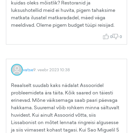
kuidas oleks mõistlik? Restoranid ja
luksushotellid meid ei huvita, pigem tahaksime
matkata ilusatel matkaradadel, mäed väga
meeldivad. Oleme pigem budget tüüpi reisijad.
0
0
vatse
9. veebr 2023 10:38
Reaalselt suudab kaks nädalat Assooridel
probleemideta ära täita. Kõik saared on täiesti
erinevad. Mõne väiksemaga saab paari päevaga
hakkama. Suuremal võib rohkem minna sältuvalt
huvidest. Kui ainult Assoorid võtta, siis
Lissabonist on mõtet lennata ringreisi algusesse
ja siis viimasest kohast tagasi. Kui Sao Miguelil 5