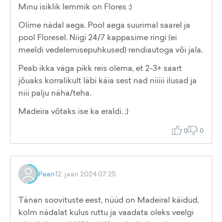
Minu isiklik lemmik on Flores :)
Olime nädal aega. Pool aega suurimal saarel ja
pool Floresel. Niigi 24/7 kappasime ringi (ei
meeldi vedelemisepuhkused) rendiautoga või jala.
Peab ikka väga pikk reis olema, et 2-3+ saart
jõuaks korralikult läbi käia sest nad niiiii ilusad ja
niii palju näha/teha.
Madeira võtaks ise ka eraldi. :)
0
0
Paan
12. jaan 2024 07:25
Tänan soovituste eest, nüüd on Madeiral käidud,
kolm nädalat kulus ruttu ja vaadata oleks veelgi