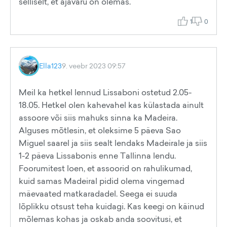
selliselt, et ajavaru on olemas.
1
0
Ella123
9. veebr 2023 09:57
Meil ka hetkel lennud Lissaboni ostetud 2.05-
18.05. Hetkel olen kahevahel kas külastada ainult
assoore või siis mahuks sinna ka Madeira.
Alguses mõtlesin, et oleksime 5 päeva Sao
Miguel saarel ja siis sealt lendaks Madeirale ja siis
1-2 päeva Lissabonis enne Tallinna lendu.
Foorumitest loen, et assoorid on rahulikumad,
kuid samas Madeiral pidid olema vingemad
mäevaated matkaradadel. Seega ei suuda
lõplikku otsust teha kuidagi. Kas keegi on käinud
mõlemas kohas ja oskab anda soovitusi, et