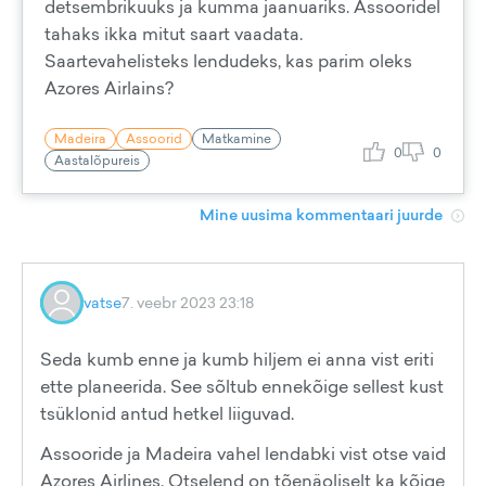
detsembrikuuks ja kumma jaanuariks. Assooridel
tahaks ikka mitut saart vaadata.
Saartevahelisteks lendudeks, kas parim oleks
Azores Airlains?
Madeira
Assoorid
Matkamine
0
0
Aastalõpureis
Mine uusima kommentaari juurde
vatse
7. veebr 2023 23:18
Seda kumb enne ja kumb hiljem ei anna vist eriti
ette planeerida. See sõltub ennekõige sellest kust
tsüklonid antud hetkel liiguvad.
Assooride ja Madeira vahel lendabki vist otse vaid
Azores Airlines. Otselend on tõenäoliselt ka kõige