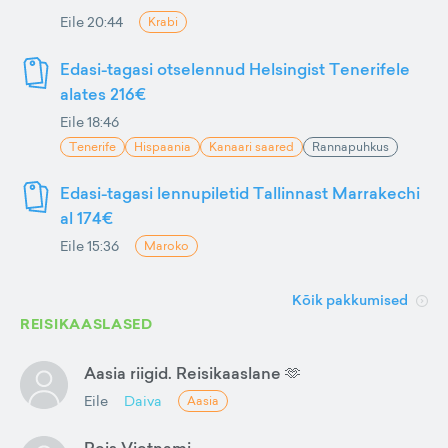
Eile 20:44
Krabi
Edasi-tagasi otselennud Helsingist Tenerifele
alates 216€
Eile 18:46
Tenerife
Hispaania
Kanaari saared
Rannapuhkus
Edasi-tagasi lennupiletid Tallinnast Marrakechi
al 174€
Eile 15:36
Maroko
Kõik pakkumised
REISIKAASLASED
Aasia riigid. Reisikaaslane 🫶
Eile
Daiva
Aasia