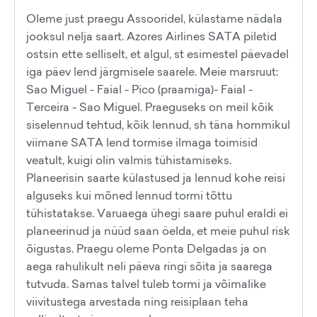
Oleme just praegu Assooridel, külastame nädala
jooksul nelja saart. Azores Airlines SATA piletid
ostsin ette selliselt, et algul, st esimestel päevadel
iga päev lend järgmisele saarele. Meie marsruut:
Sao Miguel - Faial - Pico (praamiga)- Faial -
Terceira - Sao Miguel. Praeguseks on meil kõik
siselennud tehtud, kõik lennud, sh täna hommikul
viimane SATA lend tormise ilmaga toimisid
veatult, kuigi olin valmis tühistamiseks.
Planeerisin saarte külastused ja lennud kohe reisi
alguseks kui mõned lennud tormi tõttu
tühistatakse. Varuaega ühegi saare puhul eraldi ei
planeerinud ja nüüd saan öelda, et meie puhul risk
õigustas. Praegu oleme Ponta Delgadas ja on
aega rahulikult neli päeva ringi sõita ja saarega
tutvuda. Samas talvel tuleb tormi ja võimalike
viivitustega arvestada ning reisiplaan teha