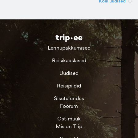
Kõik uudised
Lennupakkumised
Reisikaaslased
Uudised
Reisipildid
Sisuturundus
Foorum
Ost-müük
Mis on Trip