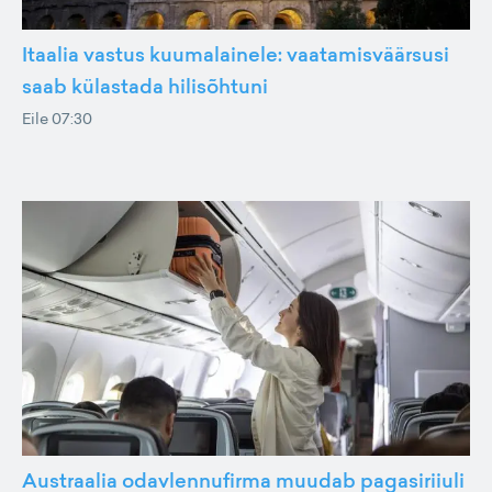
Itaalia vastus kuumalainele: vaatamisväärsusi
saab külastada hilisõhtuni
Eile 07:30
Austraalia odavlennufirma muudab pagasiriiuli