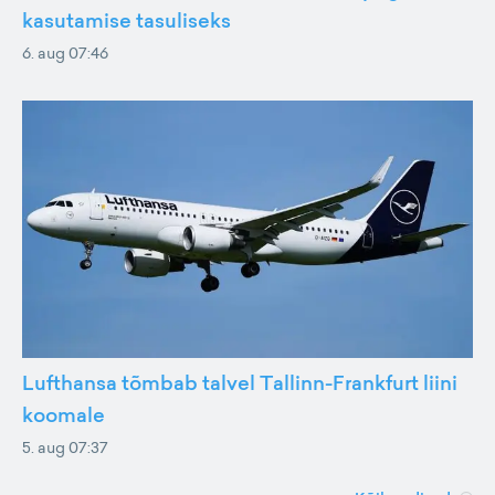
kasutamise tasuliseks
6. aug 07:46
Lufthansa tõmbab talvel Tallinn-Frankfurt liini
koomale
5. aug 07:37