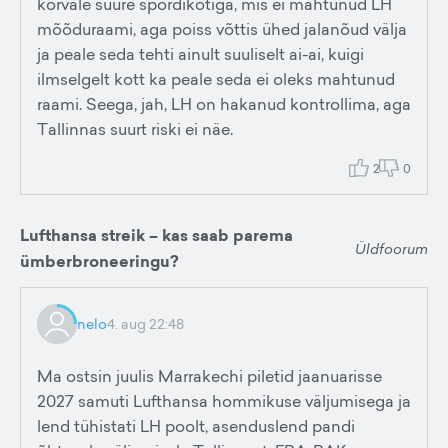
kõrvale suure spordikotiga, mis ei mahtunud LH
mõõduraami, aga poiss võttis ühed jalanõud välja
ja peale seda tehti ainult suuliselt ai-ai, kuigi
ilmselgelt kott ka peale seda ei oleks mahtunud
raami. Seega, jah, LH on hakanud kontrollima, aga
Tallinnas suurt riski ei näe.
2
0
Lufthansa streik – kas saab parema
Üldfoorum
ümberbroneeringu?
nelo
4. aug 22:48
Ma ostsin juulis Marrakechi piletid jaanuarisse
2027 samuti Lufthansa hommikuse väljumisega ja
lend tühistati LH poolt, asenduslend pandi