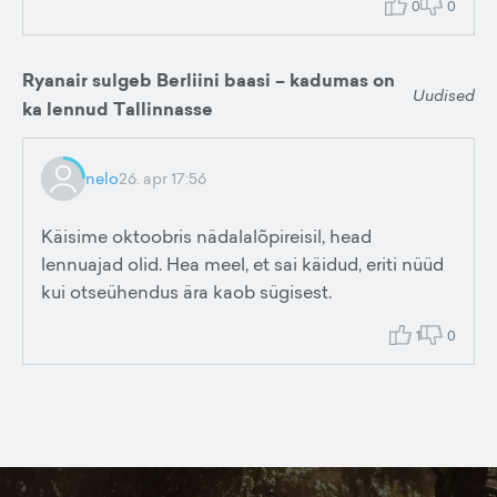
0
0
Ryanair sulgeb Berliini baasi – kadumas on
Uudised
ka lennud Tallinnasse
nelo
26. apr 17:56
Käisime oktoobris nädalalõpireisil, head
lennuajad olid. Hea meel, et sai käidud, eriti nüüd
kui otseühendus ära kaob sügisest.
1
0