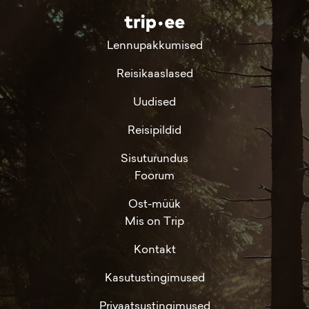
Lennupakkumised
Reisikaaslased
Uudised
Reisipildid
Sisuturundus
Foorum
Ost-müük
Mis on Trip
Kontakt
Kasutustingimused
Privaatsustingimused