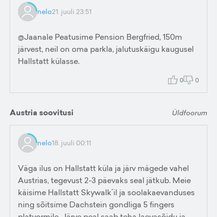
nelo
21. juuli 23:51
@Jaanale Peatusime Pension Bergfried, 150m
järvest, neil on oma parkla, jalutuskäigu kaugusel
Hallstatt külasse.
0
0
Austria soovitusi
Üldfoorum
nelo
18. juuli 00:11
Väga ilus on Hallstatt küla ja järv mägede vahel
Austrias, tegevust 2-3 päevaks seal jätkub. Meie
käisime Hallstatt Skywalk´il ja soolakaevanduses
ning sõitsime Dachstein gondliga 5 fingers
platvormile. Järve peal saab teha laevasõidu ja