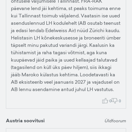
õhtusele väljumisele Tallinnast. FRA-RAK
päevane lend jäi kehtima, st peaks toimuma enne
kui Tallinnast toimub väljalend. Vaatasin ise uued
asenduslennud LH kodulehelt (AB osutab teenust
ja edasi lendab Edelweiss Air) nüüd Zürichi kaudu.
Helistasin LH kõnekeskusesse ja broneeriti ümber
täpselt minu pakutud variandi järgi. Kaalusin ka
tühistamist ja raha tagasi võtmist, aga kuna
kuupäevad jäid paika ja uued kellaajad talutavad
(tagasilend on küll üks päev hiljem), siis ikkagi
jääb Maroko külastus kehtima. Loodetavasti ka
AB eksisteerib veel jaanuaris 2027 ja vajadusel on
AB lennu asendamine antud juhul LH vastutus.
0
0
Austria soovitusi
Üldfoorum