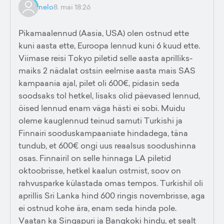
nelo
8. mai 18:26
Pikamaalennud (Aasia, USA) olen ostnud ette
kuni aasta ette, Euroopa lennud kuni 6 kuud ette.
Viimase reisi Tokyo piletid selle aasta aprilliks-
maiks 2 nädalat ostsin eelmise aasta mais SAS
kampaania ajal, pilet oli 600€, pidasin seda
soodsaks tol hetkel, lisaks olid päevased lennud,
öised lennud enam väga hästi ei sobi. Muidu
oleme kauglennud teinud samuti Turkishi ja
Finnairi sooduskampaaniate hindadega, täna
tundub, et 600€ ongi uus reaalsus soodushinna
osas. Finnairil on selle hinnaga LA piletid
oktoobrisse, hetkel kaalun ostmist, soov on
rahvusparke külastada omas tempos. Turkishil oli
aprillis Sri Lanka hind 600 ringis novembrisse, aga
ei ostnud kohe ära, enam seda hinda pole.
Vaatan ka Singapuri ja Bangkoki hindu, et sealt