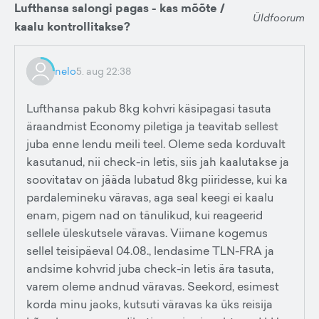
Lufthansa salongi pagas - kas mõõte /
Üldfoorum
kaalu kontrollitakse?
nelo
5. aug 22:38
Lufthansa pakub 8kg kohvri käsipagasi tasuta
äraandmist Economy piletiga ja teavitab sellest
juba enne lendu meili teel. Oleme seda korduvalt
kasutanud, nii check-in letis, siis jah kaalutakse ja
soovitatav on jääda lubatud 8kg piiridesse, kui ka
pardalemineku väravas, aga seal keegi ei kaalu
enam, pigem nad on tänulikud, kui reageerid
sellele üleskutsele väravas. Viimane kogemus
sellel teisipäeval 04.08., lendasime TLN-FRA ja
andsime kohvrid juba check-in letis ära tasuta,
varem oleme andnud väravas. Seekord, esimest
korda minu jaoks, kutsuti väravas ka üks reisija