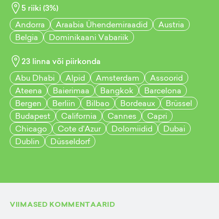
5
riiki (
3
%)
Andorra
Araabia Ühendemiraadid
Austria
Belgia
Dominikaani Vabariik
23
linna või piirkonda
Abu Dhabi
Alpid
Amsterdam
Assoorid
Ateena
Baierimaa
Bangkok
Barcelona
Bergen
Berliin
Bilbao
Bordeaux
Brüssel
Budapest
California
Cannes
Capri
Chicago
Cote d'Azur
Dolomiidid
Dubai
Dublin
Düsseldorf
VIIMASED KOMMENTAARID