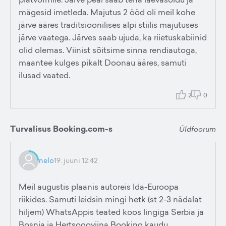
mägesid imetleda. Majutus 2 ööd oli meil kohe
järve ääres traditsioonilises alpi stiilis majutuses
järve vaatega. Järves saab ujuda, ka riietuskabiinid
olid olemas. Viinist sõitsime sinna rendiautoga,
maantee kulges pikalt Doonau ääres, samuti
ilusad vaated.
2
0
Turvalisus Booking.com-s
Üldfoorum
nelo
19. juuni 12:42
Meil augustis plaanis autoreis Ida-Euroopa
riikides. Samuti leidsin mingi hetk (st 2-3 nädalat
hiljem) WhatsAppis teated koos lingiga Serbia ja
Bosnia ja Hertsogoviina Booking kaudu