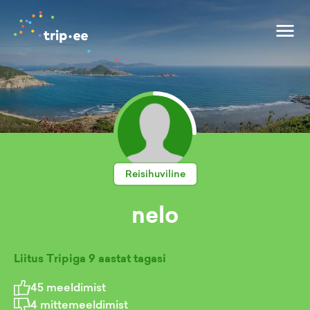
Reisihuviline
nelo
Liitus Tripiga
9 aastat tagasi
45
meeldimist
4
mittemeeldimist