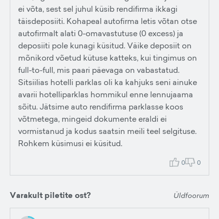
ei võta, sest sel juhul küsib rendifirma ikkagi
täisdeposiiti. Kohapeal autofirma letis võtan otse
autofirmalt alati 0-omavastutuse (0 excess) ja
deposiiti pole kunagi küsitud. Väike deposiit on
mõnikord võetud kütuse katteks, kui tingimus on
full-to-full, mis paari päevaga on vabastatud.
Sitsiilias hotelli parklas oli ka kahjuks seni ainuke
avarii hotelliparklas hommikul enne lennujaama
sõitu. Jätsime auto rendifirma parklasse koos
võtmetega, mingeid dokumente eraldi ei
vormistanud ja kodus saatsin meili teel selgituse.
Rohkem küsimusi ei küsitud.
0
0
Varakult piletite ost?
Üldfoorum