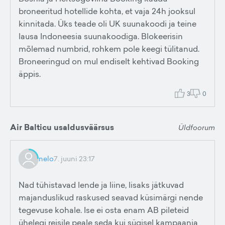
broneeritud hotellide kohta, et vaja 24h jooksul
kinnitada. Üks teade oli UK suunakoodi ja teine
lausa Indoneesia suunakoodiga. Blokeerisin
mõlemad numbrid, rohkem pole keegi tülitanud.
Broneeringud on mul endiselt kehtivad Booking
äppis.
3
0
Air Balticu usaldusväärsus
Üldfoorum
nelo
7. juuni 23:17
Nad tühistavad lende ja liine, lisaks jätkuvad
majanduslikud raskused seavad küsimärgi nende
tegevuse kohale. Ise ei osta enam AB pileteid
ühelegi reisile peale seda kui sügisel kampaania