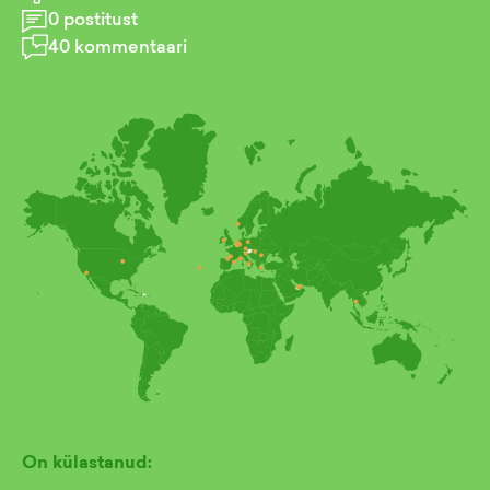
0
postitust
40
kommentaari
On külastanud: