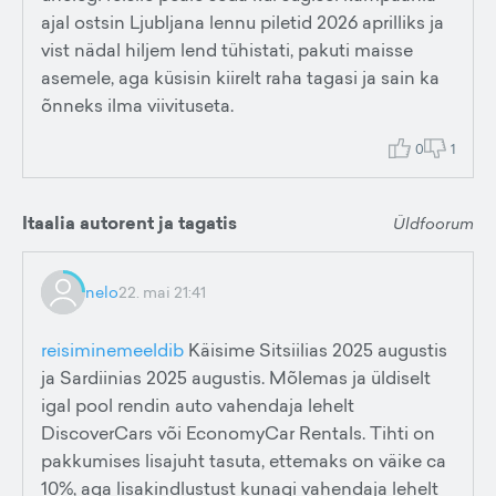
ajal ostsin Ljubljana lennu piletid 2026 aprilliks ja
vist nädal hiljem lend tühistati, pakuti maisse
asemele, aga küsisin kiirelt raha tagasi ja sain ka
õnneks ilma viivituseta.
0
1
Itaalia autorent ja tagatis
Üldfoorum
nelo
22. mai 21:41
reisiminemeeldib
Käisime Sitsiilias 2025 augustis
ja Sardiinias 2025 augustis. Mõlemas ja üldiselt
igal pool rendin auto vahendaja lehelt
DiscoverCars või EconomyCar Rentals. Tihti on
pakkumises lisajuht tasuta, ettemaks on väike ca
10%, aga lisakindlustust kunagi vahendaja lehelt