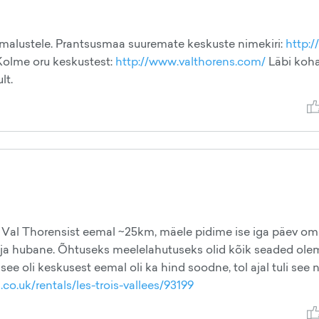
imalustele. Prantsusmaa suuremate keskuste nimekiri:
http:
olme oru keskustest:
http://www.valthorens.com/
Läbi koha
lt.
 Val Thorensist eemal ~25km, mäele pidime ise iga päev o
 ja hubane. Õhtuseks meelelahutuseks olid kõik seaded ole
a see oli keskusest eemal oli ka hind soodne, tol ajal tuli see
co.uk/rentals/les-trois-vallees/93199