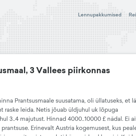
Lennupakkumised
Re
smaal, 3 Vallees piirkonnas
nna Prantsusmaale suusatama, oli üllatuseks, et lä
t raske leida. Netis jõuab üldjuhul uk lõpuga
ul 3..4 majutust. Hinnad 4000..10000 £ nädal. Ei ai
 prantsuse. Erinevalt Austria kogemusest, kus peal