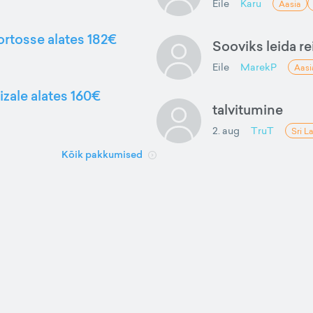
Eile
Karu
Aasia
ortosse alates 182€
Sooviks leida rei
Eile
MarekP
Aasi
izale alates 160€
talvitumine
2. aug
TruT
Sri L
Kõik pakkumised