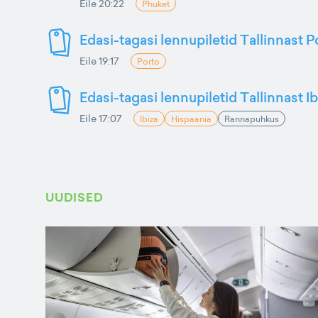
Eile 20:22
Phuket
Edasi-tagasi lennupiletid Tallinnast P
Eile 19:17
Porto
Edasi-tagasi lennupiletid Tallinnast Ib
Eile 17:07
Ibiza
Hispaania
Rannapuhkus
UUDISED