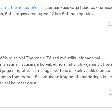
t-martin/trolles-b/?sr=1
Jaanuarikuus väga head pakkumise
a, õhtul tagasi otse tuppa. 12 km õhtune kojutulek.
 ööbimise Val Thorensis. Täiesti mõistliku hinnaga sai
s asus nii suusaraja kõrval, et hommikul oli vaja ainult korte
d jalga ning õhtul sama lugu. Korteris oli kõik vajalik olemas,
i olemas toidupood, tõsi natukene kõrgemate hindadega kui 
s veel kolmest orust.