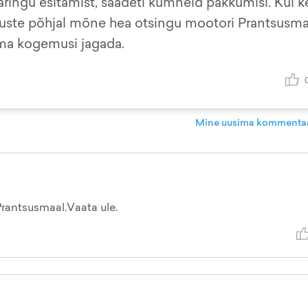
äringu esitamist, saadeti kümneid pakkumisi. Kui k
uste põhjal mõne hea otsingu mootori Prantsusm
 oma kogemusi jagada.
Mine uusima kommentaa
Prantsusmaal.Vaata ule.