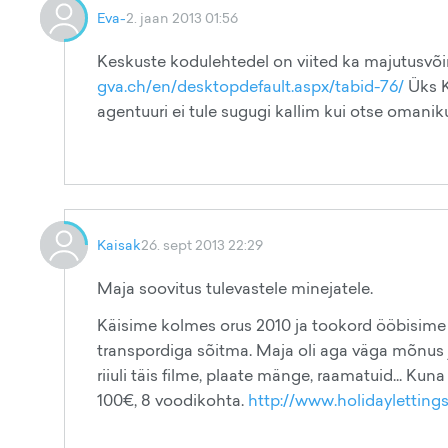
Eva-
2. jaan 2013 01:56
Keskuste kodulehtedel on viited ka majutusvõ
gva.ch/en/desktopdefault.aspx/tabid-76/
Üks K
agentuuri ei tule sugugi kallim kui otse omaniku
Kaisak
26. sept 2013 22:29
Maja soovitus tulevastele minejatele.
Käisime kolmes orus 2010 ja tookord ööbisime
transpordiga sõitma. Maja oli aga väga mõnus
riiuli täis filme, plaate mänge, raamatuid... Kun
100€, 8 voodikohta.
http://www.holidaylettings.