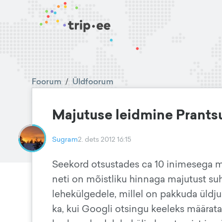
Foorum
/
Üldfoorum
Majutuse leidmine Prantsu
Sugram
2. dets 2012 16:15
Seekord otsustades ca 10 inimesega mi
neti on mõistliku hinnaga majutust suh
lehekülgedele, millel on pakkuda üldjuh
ka, kui Googli otsingu keeleks määrata