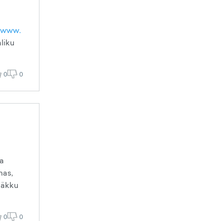
//www.
liku
0
0
ma
mas,
 näkku
0
0