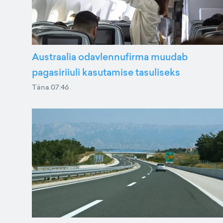
Austraalia odavlennufirma muudab
pagasiriiuli kasutamise tasuliseks
Täna 07:46