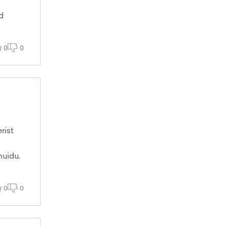
d
0
0
rist
muidu.
0
0