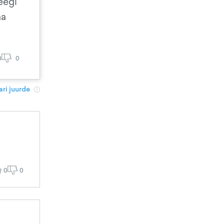
eegi
aa
0
0
ri juurde
0
0