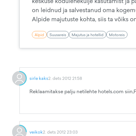
keskuse kodulehekülje kasutamist ja p
on leidnud ja salvestanud oma kogem
Alpide majutuste kohta, siis ta võiks
Alpid
Suusareis
Majutus ja hotellid
Motoreis
sirle kaks
2. dets 2012 21:58
Reklaamitakse palju netilehte hotels.com siin,
veikok
2. dets 2012 23:03