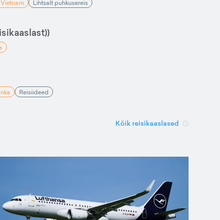
Vietnam
Lihtsalt puhkusereis
sikaaslast))
a
anka
Reisiideed
Kõik reisikaaslased