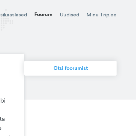
Foorum
Minu Trip.ee
isikaaslased
Uudised
Otsi foorumist
bi
ta
e