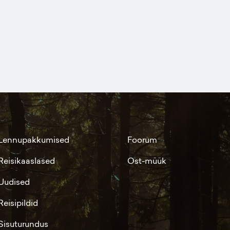
Lennupakkumised
Foorum
Reisikaaslased
Ost-müük
Uudised
Reisipildid
Sisuturundus