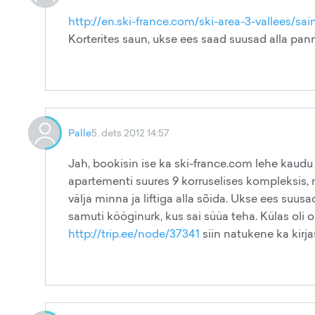
http://en.ski-france.com/ski-area-3-vallees/sain
Korterites saun, ukse ees saad suusad alla pann
Palle
5. dets 2012 14:57
Jah, bookisin ise ka ski-france.com lehe kaudu
apartementi suures 9 korruselises kompleksis, mi
välja minna ja liftiga alla sõida. Ukse ees suusa
samuti kööginurk, kus sai süüa teha. Külas ol
http://trip.ee/node/37341
siin natukene ka kirja