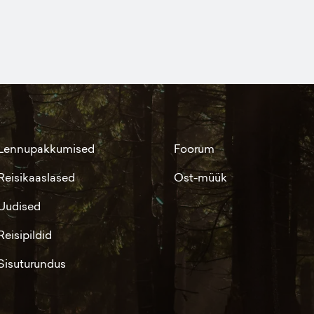
Lennupakkumised
Foorum
Reisikaaslased
Ost-müük
Uudised
Reisipildid
Sisuturundus