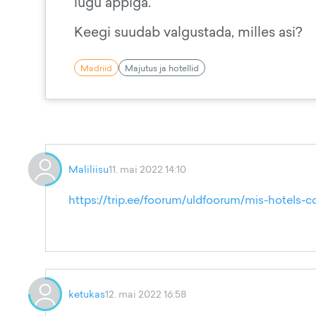
lugu äppiga.
Keegi suudab valgustada, milles asi?
Madriid
Majutus ja hotellid
Maliliisu
11. mai 2022 14:10
https://trip.ee/foorum/uldfoorum/mis-hotels-
ketukas
12. mai 2022 16:58