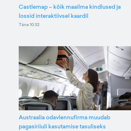
Castlemap – kõik maailma kindlused ja
lossid interaktiivsel kaardil
Täna 10:32
Austraalia odavlennufirma muudab
pagasiriiuli kasutamise tasuliseks