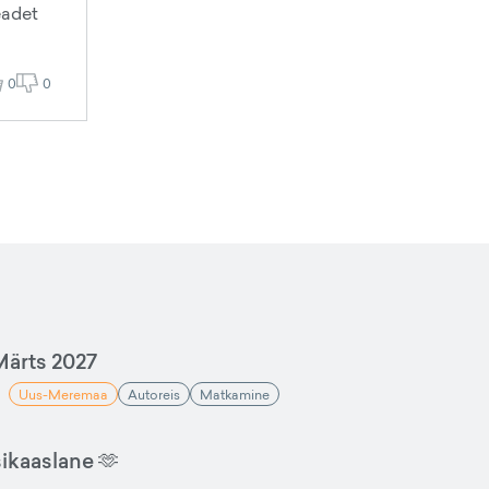
eadet
0
0
ärts 2027
Uus-Meremaa
Autoreis
Matkamine
sikaaslane 🫶