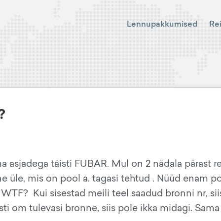
Lennupakkumised
Re
?
 asjadega täisti FUBAR. Mul on 2 nädala pärast re
 üle, mis on pool a. tagasi tehtud . Nüüd enam po
WTF? Kui sisestad meili teel saadud bronni nr, sii
ti om tulevasi bronne, siis pole ikka midagi. Sama