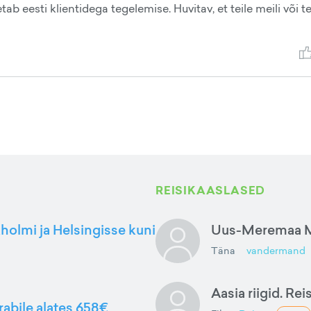
tab eesti klientidega tegelemise. Huvitav, et teile meili või t
REISIKAASLASED
kholmi ja Helsingisse kuni
Uus-Meremaa M
Täna
vandermand
Aasia riigid. Rei
rabile alates 658€