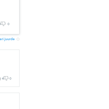
0
0
ri juurde
4
0