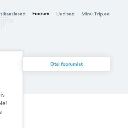
Foorum
Minu Trip.ee
isikaaslased
Uudised
Otsi foorumist
is
le!
s