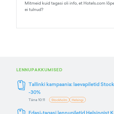
Mitmeid kuid tagasi oli info, et Hotels.com lõpe
ei tulnud?
LENNUPAKKUMISED
Tallinki kampaania: laevapiletid Stoc
-30%
Täna 10:11
Stockholm
Helsingi
Edasi-tagasi lennupiletid Helsingist K