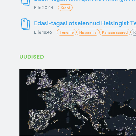
Eile 20:44
Krabi
Edasi-tagasi otselennud Helsingist Te
Eile 18:46
Tenerife
Hispaania
Kanaari saared
R
UUDISED