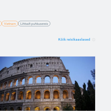
Vietnam
Lihtsalt puhkusereis
Kõik reisikaaslased