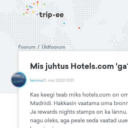
Foorum
/
Üldfoorum
Mis juhtus Hotels.com 'ga
lemmu
11. mai 2022 11:01
Kas keegi teab miks hotels.com on oma
Madriidi. Hakkasin vaatama oma bronne
Ja rewards nights stamps on ka lännu. 
nagu oleks, aga peale seda vaatad uues