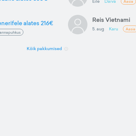
Eile
Daiva
Aasia
Reis Vietnami
nerifele alates 216€
5. aug
Karu
Aasia
annapuhkus
Kõik pakkumised