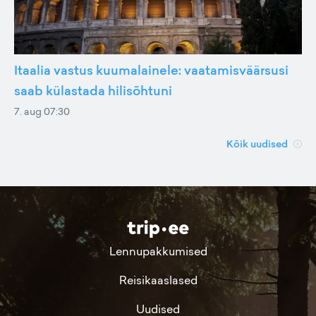
Itaalia vastus kuumalainele: vaatamisväärsusi
saab külastada hilisõhtuni
7. aug 07:30
Kõik uudised
Lennupakkumised
Reisikaaslased
Uudised