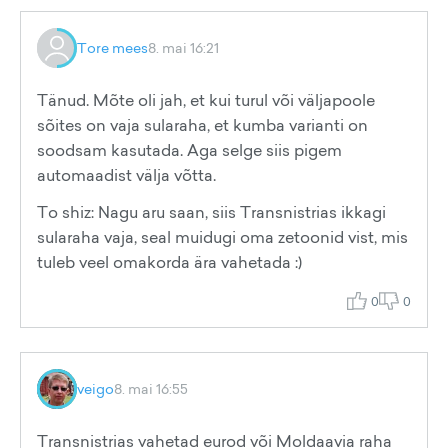
Tore mees
8. mai 16:21
Tänud. Mõte oli jah, et kui turul või väljapoole
sõites on vaja sularaha, et kumba varianti on
soodsam kasutada. Aga selge siis pigem
automaadist välja võtta.
To shiz: Nagu aru saan, siis Transnistrias ikkagi
sularaha vaja, seal muidugi oma zetoonid vist, mis
tuleb veel omakorda ära vahetada :)
0
0
veigo
8. mai 16:55
Transnistrias vahetad eurod või Moldaavia raha