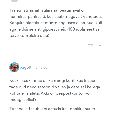
Transnistrias jah sularaha, peatänaval on
hunnikus pankasid, kus saab mugavalt vahetada.
Kahjuks plastikust münte ringluses ei näinud, küll
aga leidsime antiigipoest neid (100 rubla eest sai
terve komplekti osta)
0
0
veigo
9. mai 12:05
Kuskil kesklinnas oli ka mingi koht, kus klaasi
taga olid need žetoonid väljas ja osta sai ka, aga
kohta ei mäleta. Äkki oli peapostkontor või
midagi sellist?
Tiraspolis tasub läbi astuda ka kohaliku suure