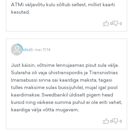
ATMi väljavõtu kulu sõltub sellest, millist kaarti
kasutad.
0
0
shiz
8. mai 11:14
Just käisin, võtsime lennujaamas pisut sula välja.
Sularaha oli vaja ühistranspordis ja Transnistrias
(marsabussi sinna sai kaardiga maksta, tagasi
tulles maksime sulas bussijuhile), mujal igal pool
kaardimakse. Swedbankil üldiselt pigem head
kursid ning väikese summa puhul ei ole eriti vahet,
kaardiga välja võtta mugavam.
0
0