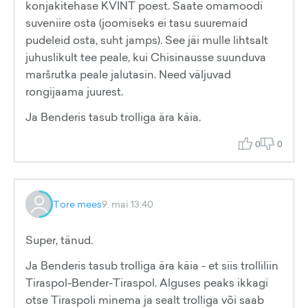
konjakitehase KVINT poest. Saate omamoodi
suveniire osta (joomiseks ei tasu suuremaid
pudeleid osta, suht jamps). See jäi mulle lihtsalt
juhuslikult tee peale, kui Chisinausse suunduva
maršrutka peale jalutasin. Need väljuvad
rongijaama juurest.
Ja Benderis tasub trolliga ära käia.
0
0
Tore mees
9. mai 13:40
Super, tänud.
Ja Benderis tasub trolliga ära käia - et siis trolliliin
Tiraspol-Bender-Tiraspol. Alguses peaks ikkagi
otse Tiraspoli minema ja sealt trolliga või saab