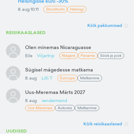
Helsingisse kuni -30%
8. aug 10:11
Stockholm
Helsingi
Kõik pakkumised
REISIKAASLASED
Olen minemas Nicaraguasse
Eile
Viljartrip
Niagara
Panama
Söök ja jook
Sügisel mägedesse matkama
8. aug
Lilli T
Euroopa
Matkamine
Uus-Meremaa Märts 2027
8. aug
vandermand
Uus-Meremaa
Autoreis
Matkamine
Kõik reisikaaslased
UUDISED