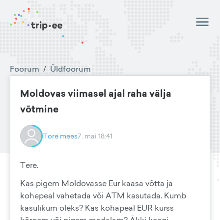
Foorum
/
Üldfoorum
Moldovas viimasel ajal raha välja
võtmine
Tore mees
7. mai 18:41
Tere.
Kas pigem Moldovasse Eur kaasa võtta ja
kohepeal vahetada või ATM kasutada. Kumb
kasulikum oleks? Kas kohapeal EUR kurss