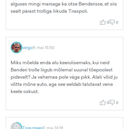
alguses mingi marsaga ka otse Benderisse, et siis
sealt pärast trolliga liikuda Tiraspoli.
0
0
veigo
9. mai 15:50
Miks mõelda enda elu keerulisemaks, kui neid
Benderi trolle liigub mõlemal suunal tõepoolest
pidevalt? Ja vahemaa pole väga pikk. Alati võid ju
võtta mõne auto, aga see eeldab talutavat vene
keele oskust.
0
0
Tore mees
9. mai 16:19