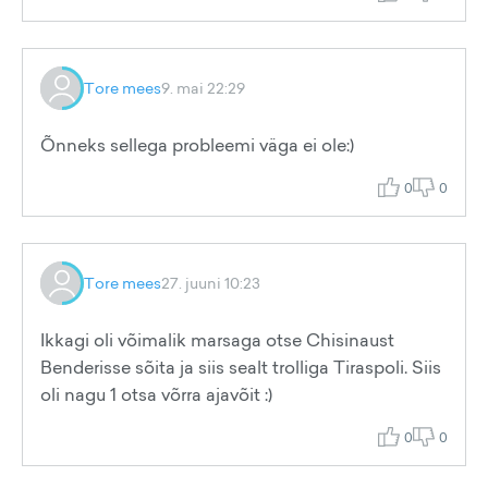
Tore mees
9. mai 22:29
Õnneks sellega probleemi väga ei ole:)
0
0
Tore mees
27. juuni 10:23
Ikkagi oli võimalik marsaga otse Chisinaust
Benderisse sõita ja siis sealt trolliga Tiraspoli. Siis
oli nagu 1 otsa võrra ajavõit :)
0
0