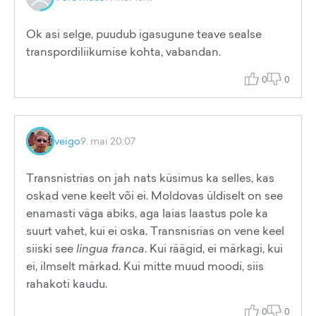
Ok asi selge, puudub igasugune teave sealse
transpordiliikumise kohta, vabandan.
0
0
veigo
9. mai 20:07
Transnistrias on jah nats küsimus ka selles, kas
oskad vene keelt või ei. Moldovas üldiselt on see
enamasti väga abiks, aga laias laastus pole ka
suurt vahet, kui ei oska. Transnisrias on vene keel
siiski see
lingua franca
. Kui räägid, ei märkagi, kui
ei, ilmselt märkad. Kui mitte muud moodi, siis
rahakoti kaudu.
0
0