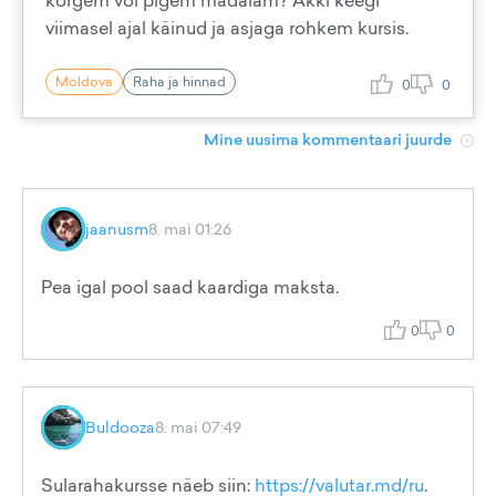
kõrgem või pigem madalam? Äkki keegi
viimasel ajal käinud ja asjaga rohkem kursis.
Moldova
Raha ja hinnad
0
0
Mine uusima kommentaari juurde
jaanusm
8. mai 01:26
Pea igal pool saad kaardiga maksta.
0
0
Buldooza
8. mai 07:49
Sularahakursse näeb siin:
https://valutar.md/ru
.