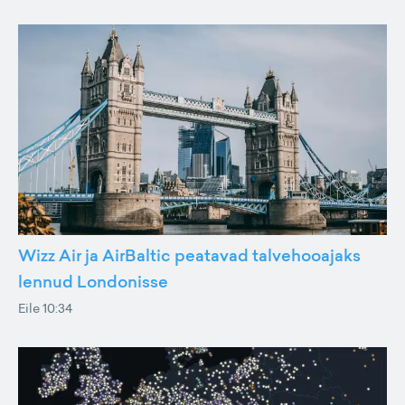
Wizz Air ja AirBaltic peatavad talvehooajaks
lennud Londonisse
Eile 10:34