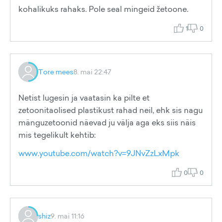
kohalikuks rahaks. Pole seal mingeid žetoone.
1
0
Tore mees
8. mai 22:47
Netist lugesin ja vaatasin ka pilte et
zetoonitaolised plastikust rahad neil, ehk sis nagu
mänguzetoonid näevad ju välja aga eks siis näis
mis tegelikult kehtib:
www.youtube.com/watch?v=9JNvZzLxMpk
0
0
shiz
9. mai 11:16