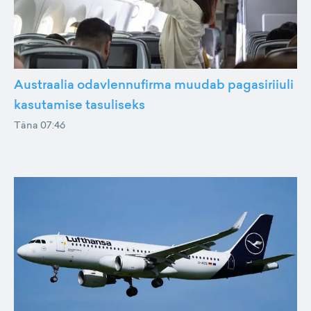
Austraalia odavlennufirma muudab pagasiriiuli
kasutamise tasuliseks
Täna 07:46