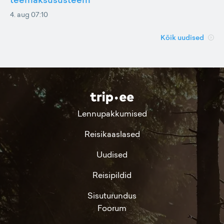
4. aug 07:10
Kõik uudised
Lennupakkumised
Reisikaaslased
Uudised
Reisipildid
Sisuturundus
Foorum