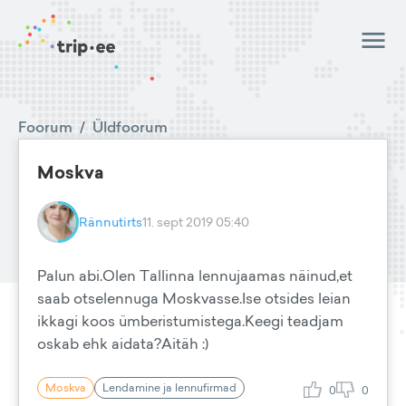
Foorum
/
Üldfoorum
Moskva
Rännutirts
11. sept 2019 05:40
Palun abi.Olen Tallinna lennujaamas näinud,et
saab otselennuga Moskvasse.Ise otsides leian
ikkagi koos ümberistumistega.Keegi teadjam
oskab ehk aidata?Aitäh :)
Moskva
Lendamine ja lennufirmad
0
0