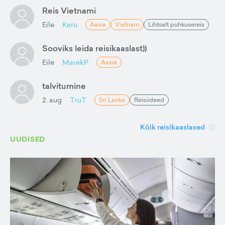
Reis Vietnami
Eile
Karu
Aasia
Vietnam
Lihtsalt puhkusereis
Sooviks leida reisikaaslast))
Eile
MarekP
Aasia
talvitumine
2. aug
TruT
Sri Lanka
Reisiideed
Kõik reisikaaslased
UUDISED