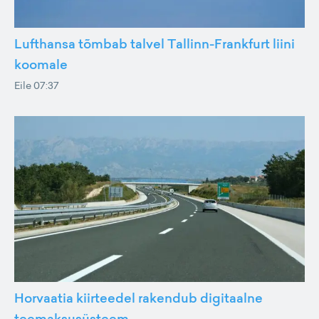
Lufthansa tõmbab talvel Tallinn-Frankfurt liini
koomale
Eile 07:37
Horvaatia kiirteedel rakendub digitaalne
teemaksusüsteem