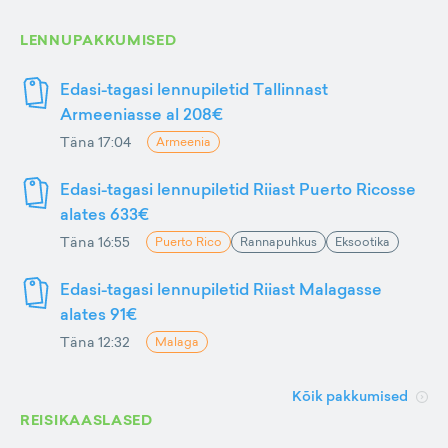
LENNUPAKKUMISED
Edasi-tagasi lennupiletid Tallinnast
Armeeniasse al 208€
Täna 17:04
Armeenia
Edasi-tagasi lennupiletid Riiast Puerto Ricosse
alates 633€
Täna 16:55
Puerto Rico
Rannapuhkus
Eksootika
Edasi-tagasi lennupiletid Riiast Malagasse
alates 91€
Täna 12:32
Malaga
Kõik pakkumised
REISIKAASLASED