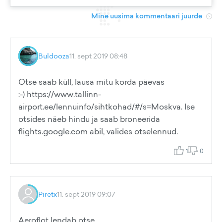
Mine uusima kommentaari juurde
Buldooza
11. sept 2019 08:48
Otse saab küll, lausa mitu korda päevas
:-) https://www.tallinn-
airport.ee/lennuinfo/sihtkohad/#/s=Moskva. Ise
otsides näeb hindu ja saab broneerida
flights.google.com abil, valides otselennud.
1
0
Piretx
11. sept 2019 09:07
Aeroflot lendab otse