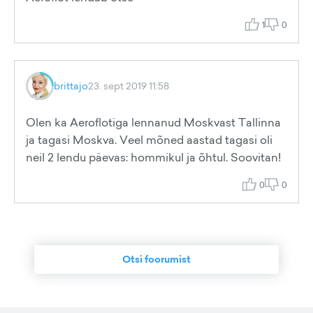
1
0
brittajo
23. sept 2019 11:58
Olen ka Aeroflotiga lennanud Moskvast Tallinna
ja tagasi Moskva. Veel mõned aastad tagasi oli
neil 2 lendu päevas: hommikul ja õhtul. Soovitan!
0
0
Otsi foorumist