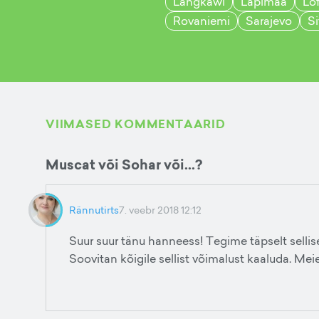
Langkawi
Lapimaa
Lo
Rovaniemi
Sarajevo
Si
VIIMASED KOMMENTAARID
Muscat või Sohar või...?
Rännutirts
7. veebr 2018 12:12
Suur suur tänu hanneess! Tegime täpselt sellise
Soovitan kõigile sellist võimalust kaaluda. Meie 