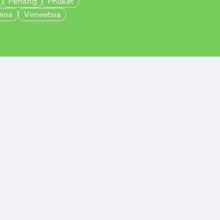
Penang
Phuket
ana
Veneetsia