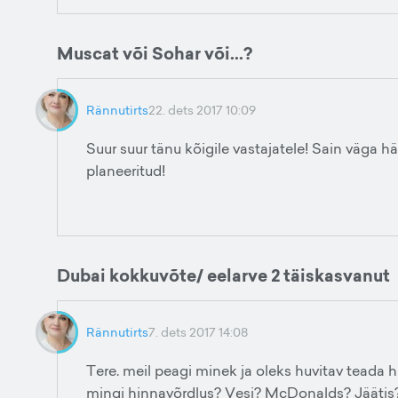
Muscat või Sohar või...?
Rännutirts
22. dets 2017 10:09
Suur suur tänu kõigile vastajatele! Sain väga h
planeeritud!
Dubai kokkuvõte/ eelarve 2 täiskasvanut
Rännutirts
7. dets 2017 14:08
Tere. meil peagi minek ja oleks huvitav teada h
mingi hinnavõrdlus? Vesi? McDonalds? Jäätis? 