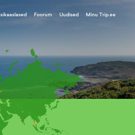
Minu Trip.ee
isikaaslased
Foorum
Uudised