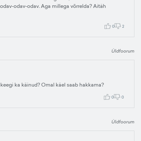
t odav-odav-odav. Aga millega võrrelda? Aitäh
0
2
Üldfoorum
al keegi ka käinud? Omal käel saab hakkama?
0
0
Üldfoorum