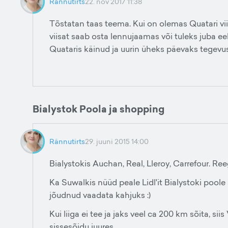
Rännutirts
22. nov 2017 11:38
Tõstatan taas teema. Kui on olemas Quatari viis
viisat saab osta lennujaamas või tuleks juba e
Quataris käinud ja uurin üheks päevaks tegevus
Bialystok Poola ja shopping
Rännutirts
29. juuni 2015 14:00
Bialystokis Auchan, Real, Lleroy, Carrefour. Re
Ka Suwalkis nüüd peale Lidl'it Bialystoki pool
jõudnud vaadata kahjuks :)
Kui liiga ei tee ja jaks veel ca 200 km sõita, si
sissesõidu juures.