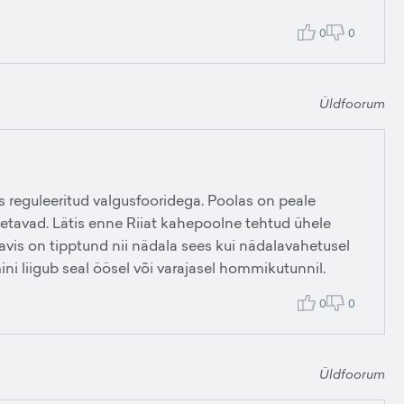
0
0
Üldfoorum
s reguleeritud valgusfooridega. Poolas on peale
idetavad. Lätis enne Riiat kahepoolne tehtud ühele
vis on tipptund nii nädala sees kui nädalavahetusel
ni liigub seal öösel või varajasel hommikutunnil.
0
0
Üldfoorum