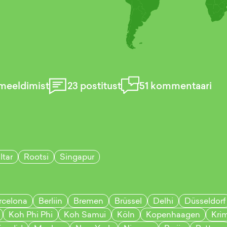
meeldimist
23
postitust
51
kommentaari
ltar
Rootsi
Singapur
rcelona
Berliin
Bremen
Brüssel
Delhi
Düsseldorf
Koh Phi Phi
Koh Samui
Köln
Kopenhaagen
Kri