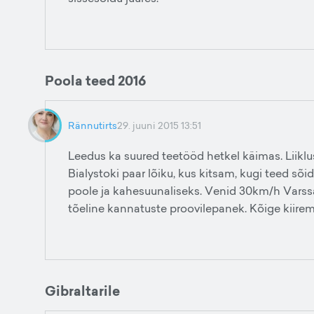
Poola teed 2016
Rännutirts
29. juuni 2015 13:51
Leedus ka suured teetööd hetkel käimas. Liiklu
Bialystoki paar lõiku, kus kitsam, kugi teed sõ
poole ja kahesuunaliseks. Venid 30km/h Varssa
tõeline kannatuste proovilepanek. Kõige kiiremi
Gibraltarile