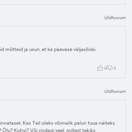
Üldfoorum
äid mõtteid ja usun, et ka päevase väljasõidu
0
0
Üldfoorum
innataset. Kas Teil oleks võimalik palun tuua näiteks
Õlu? Kohvi? Või midagi veel, millest tekiks