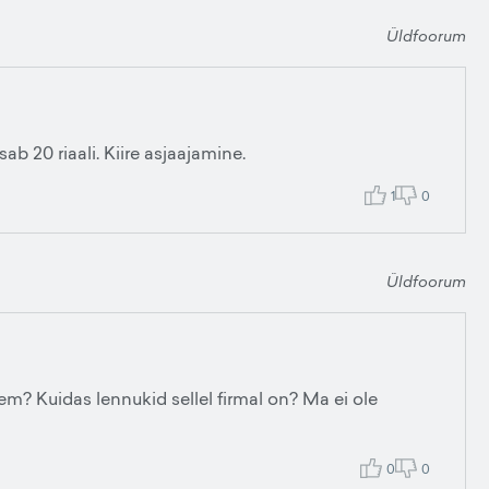
Üldfoorum
sab 20 riaali. Kiire asjaajamine.
1
0
Üldfoorum
em? Kuidas lennukid sellel firmal on? Ma ei ole
0
0