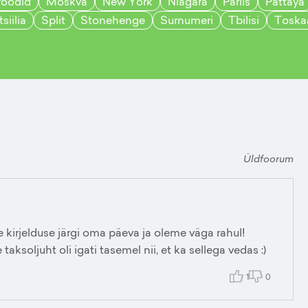
foodid
Moskva
New York
Niagara
Pariis
Pattaya
tsiilia
Split
Stonehenge
Surnumeri
Tbilisi
Toska
Üldfoorum
 kirjelduse järgi oma päeva ja oleme väga rahul!
taksoljuht oli igati tasemel nii, et ka sellega vedas :)
1
0