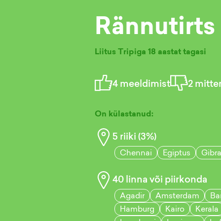
Rännutirts
Liitus Tripiga
18 aastat tagasi
4
meeldimist
2
mitte
On külastanud:
5
riiki (
3
%)
Chennai
Egiptus
Gibra
40
linna või piirkonda
Agadir
Amsterdam
Ba
Hamburg
Kairo
Kerala