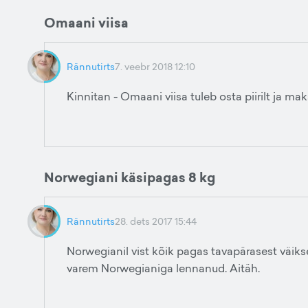
Omaani viisa
Rännutirts
7. veebr 2018 12:10
Kinnitan - Omaani viisa tuleb osta piirilt ja mak
Norwegiani käsipagas 8 kg
Rännutirts
28. dets 2017 15:44
Norwegianil vist kõik pagas tavapärasest väiks
varem Norwegianiga lennanud. Aitäh.