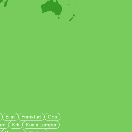
Eilat
Frankfurt
Goa
mm
Krk
Kuala Lumpur