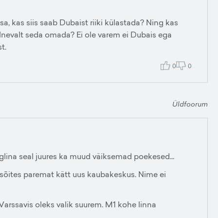
a, kas siis saab Dubaist riiki külastada? Ning kas
elnevalt seda omada? Ei ole varem ei Dubais ega
t.
0
0
Üldfoorum
eglina seal juures ka muud väiksemad poekesed...
e sõites paremat kätt uus kaubakeskus. Nime ei
is Varssavis oleks valik suurem. M1 kohe linna