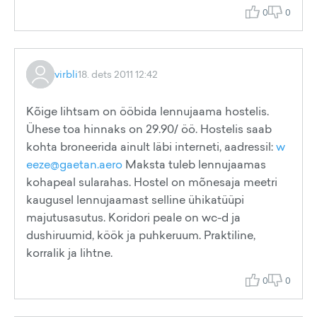
0
0
virbli
18. dets 2011 12:42
Kõige lihtsam on ööbida lennujaama hostelis.
Ühese toa hinnaks on 29.90/ öö. Hostelis saab
kohta broneerida ainult läbi interneti, aadressil:
w
eeze@gaetan.aero
Maksta tuleb lennujaamas
kohapeal sularahas. Hostel on mõnesaja meetri
kaugusel lennujaamast selline ühikatüüpi
majutusasutus. Koridori peale on wc-d ja
dushiruumid, köök ja puhkeruum. Praktiline,
korralik ja lihtne.
0
0