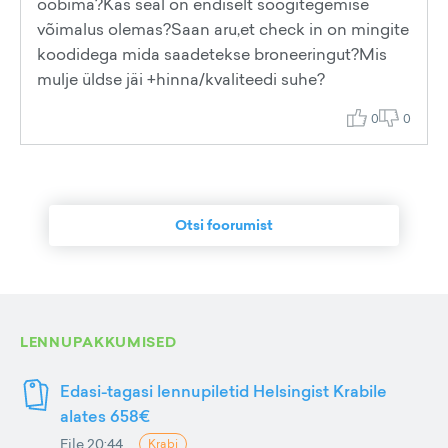
ööbima?Kas seal on endiselt söögitegemise
võimalus olemas?Saan aru,et check in on mingite
koodidega mida saadetekse broneeringut?Mis
mulje üldse jäi +hinna/kvaliteedi suhe?
0
0
Otsi foorumist
LENNUPAKKUMISED
Edasi-tagasi lennupiletid Helsingist Krabile
alates 658€
Eile 20:44
Krabi