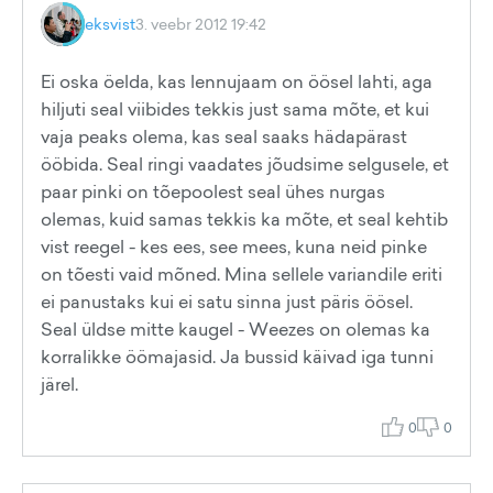
eksvist
3. veebr 2012 19:42
Ei oska öelda, kas lennujaam on öösel lahti, aga
hiljuti seal viibides tekkis just sama mõte, et kui
vaja peaks olema, kas seal saaks hädapärast
ööbida. Seal ringi vaadates jõudsime selgusele, et
paar pinki on tõepoolest seal ühes nurgas
olemas, kuid samas tekkis ka mõte, et seal kehtib
vist reegel - kes ees, see mees, kuna neid pinke
on tõesti vaid mõned. Mina sellele variandile eriti
ei panustaks kui ei satu sinna just päris öösel.
Seal üldse mitte kaugel - Weezes on olemas ka
korralikke öömajasid. Ja bussid käivad iga tunni
järel.
0
0