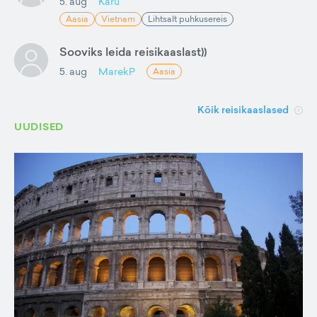
5. aug
Karu
Aasia
Vietnam
Lihtsalt puhkusereis
Sooviks leida reisikaaslast))
5. aug
MarekP
Aasia
Kõik reisikaaslased
UUDISED