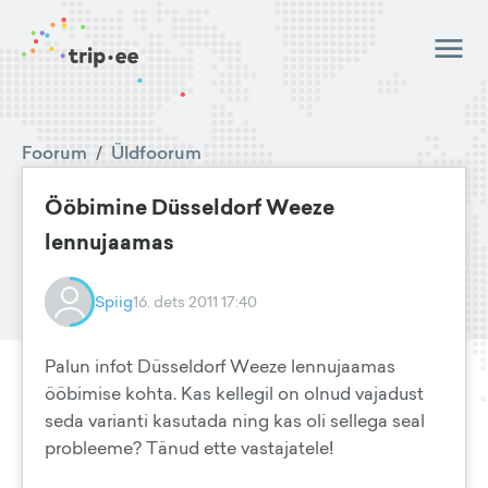
Foorum
/
Üldfoorum
Ööbimine Düsseldorf Weeze
lennujaamas
Spiig
16. dets 2011 17:40
Palun infot Düsseldorf Weeze lennujaamas
ööbimise kohta. Kas kellegil on olnud vajadust
seda varianti kasutada ning kas oli sellega seal
probleeme? Tänud ette vastajatele!