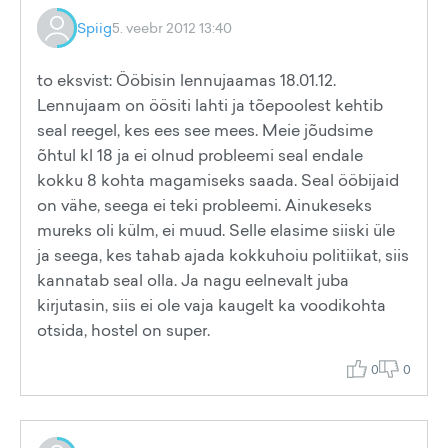
Spiig
5. veebr 2012 13:40
to eksvist: Ööbisin lennujaamas 18.01.12.
Lennujaam on öösiti lahti ja tõepoolest kehtib
seal reegel, kes ees see mees. Meie jõudsime
õhtul kl 18 ja ei olnud probleemi seal endale
kokku 8 kohta magamiseks saada. Seal ööbijaid
on vähe, seega ei teki probleemi. Ainukeseks
mureks oli külm, ei muud. Selle elasime siiski üle
ja seega, kes tahab ajada kokkuhoiu politiikat, siis
kannatab seal olla. Ja nagu eelnevalt juba
kirjutasin, siis ei ole vaja kaugelt ka voodikohta
otsida, hostel on super.
0
0