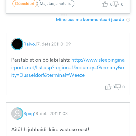
Düsseldorf
Majutus ja hotellid
0
0
Mine uusima kommentaari juurde
Raivo.
17. dets 2011 01:09
Paistab et on öö läbi lahti:
http://www.sleepingina
irports.net/list.asp?region=1&country=Germany&c
ity=Dusseldorf&terminal=Weeze
0
0
Spiig
18. dets 2011 11:03
Aitähh johhaidii kiire vastuse eest!