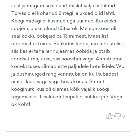
seal ja magamisest suurt miskit välja ei tulnud.
Turvasid ei kohanud ühtegi ja uksed olid lahti.
Keegi midagi ei küsinud ega uurinud. Kui oleks
soojem, oleks olnud täitsa ok. Meiega koos oli
seal kokku ööbijaid ca 13 inimest. Massilist
ööbimist ei toimu. Rääkides lennujaama hostelist,
siis kes ei taha lennujaamas ööbida ja otsib
soodsat majutust, siis soovitan väga. Annab oma
korrektsuses silmad ette paljudele hotellidele. Wc
ja dushinurgad ning vannituba on küll tubadest
eraldi, kuid väga väga heas korras. Samuti
kööginurk, kus oli olemas kõik vajalik söögi
tegemiseks. Lisaks on teepakid, suhkur jne. Väga
ok koht!
1
0