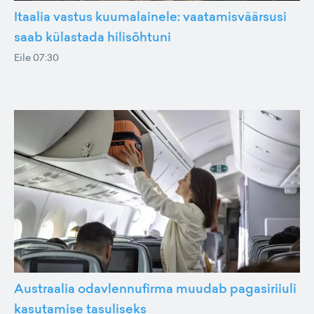
Itaalia vastus kuumalainele: vaatamisväärsusi
saab külastada hilisõhtuni
Eile 07:30
Austraalia odavlennufirma muudab pagasiriiuli
kasutamise tasuliseks