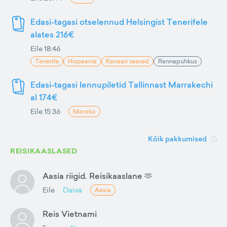
Edasi-tagasi otselennud Helsingist Tenerifele
alates 216€
Eile 18:46
Tenerife
Hispaania
Kanaari saared
Rannapuhkus
Edasi-tagasi lennupiletid Tallinnast Marrakechi
al 174€
Eile 15:36
Maroko
Kõik pakkumised
REISIKAASLASED
Aasia riigid. Reisikaaslane 🫶
Eile
Daiva
Aasia
Reis Vietnami