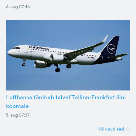
6. aug 07:46
Lufthansa tõmbab talvel Tallinn-Frankfurt liini
koomale
5. aug 07:37
Kõik uudised