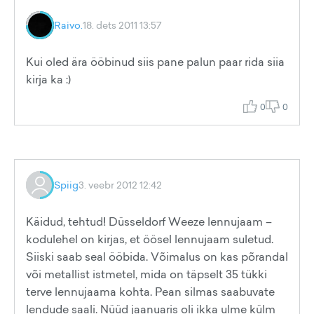
Raivo.
18. dets 2011 13:57
Kui oled ära ööbinud siis pane palun paar rida siia
kirja ka :)
0
0
Spiig
3. veebr 2012 12:42
Käidud, tehtud! Düsseldorf Weeze lennujaam –
kodulehel on kirjas, et öösel lennujaam suletud.
Siiski saab seal ööbida. Võimalus on kas põrandal
või metallist istmetel, mida on täpselt 35 tükki
terve lennujaama kohta. Pean silmas saabuvate
lendude saali. Nüüd jaanuaris oli ikka ulme külm