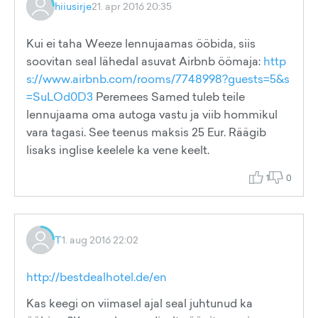
hiiusirje
21. apr 2016 20:35
Kui ei taha Weeze lennujaamas ööbida, siis
soovitan seal lähedal asuvat Airbnb öömaja:
http
s://www.airbnb.com/rooms/7748998?guests=5&s
=SuLOd0D3
Peremees Samed tuleb teile
lennujaama oma autoga vastu ja viib hommikul
vara tagasi. See teenus maksis 25 Eur. Räägib
lisaks inglise keelele ka vene keelt.
1
0
T
1. aug 2016 22:02
http://bestdealhotel.de/en
Kas keegi on viimasel ajal seal juhtunud ka