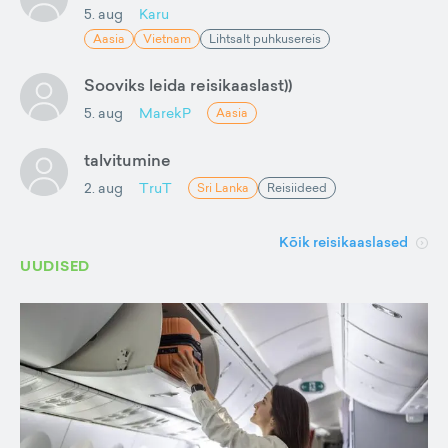
5. aug
Karu
Aasia
Vietnam
Lihtsalt puhkusereis
Sooviks leida reisikaaslast))
5. aug
MarekP
Aasia
talvitumine
2. aug
TruT
Sri Lanka
Reisiideed
Kõik reisikaaslased
UUDISED