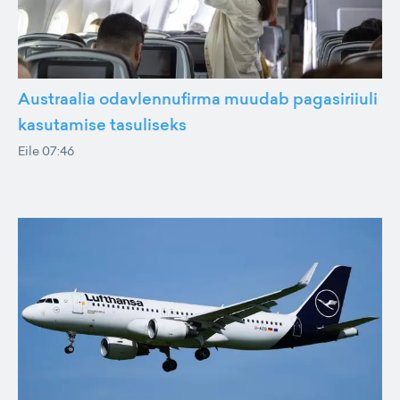
Austraalia odavlennufirma muudab pagasiriiuli
kasutamise tasuliseks
Eile 07:46