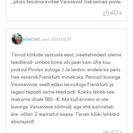
...pluss tasuline kiirtee Varssavist Saksamaa piirile.
0
0
ethel24
8. jaan 2013 02:01
Tänud kõikide vastuste eest...naelrahvidest oleme
teadlikud- umbes korra või paar käin ühe kuu
jooksul Poolas autoga :) Ja leidsin endale ka päris
hea variandi Frankfurti minekuks: Pärnust bussiga
Varssavisse, sealt edasi lennukiga Frankfurti ja
tagasi täpselt sama teed pidi. Kokku läheb see
maksma ühele 180.- €. Ma küll ennem ei ole
bussiga Varsavisse sõitnud, aga ehk kannatab
ära- võtan 2 raamatut kaasa. Tänan kõiki lahkeid
abistajaid!