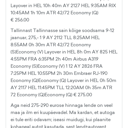
Layover in HEL 10h 40m AY 2127 HEL 9:35AM RIX
10:45AM 1h 10m ATR 42/72 Economy (Q)
€ 256.00
Tallinnast Tallinnasse sain kõige soodsama 9-12
jaanuar, 275,- 1 9 AY 2112 TLL 8:25AM HEL
8:55AM 0h 30m ATR 42/72 Economy
(S)Economy (V) Layover in HEL 8h 0m AY 825 HEL
4:55PM FRA 6:35PM 2h 40m Airbus A319
Economy (S)Economy (V) 1 12 AY 2826 FRA
7:25PM HEL 10:55PM 2h 30m Embraer RJ-190
Economy (Q)Economy (Q) Layover in HEL 0h 50m
AY 2117 HEL 11:45PM TLL 12:20AM 0h 35m ATR
72 Economy (Q)Economy (Q) € 275.00
Aga neid 275-290 eurose hinnaga lende on veel
maa ja ilm eri kuupäevadel. Ma kardan, et autoga
ei tule eriti odavam; iseasi muidugi, kui plaanite
kohapeal autot kasutada, sest lend+autorent