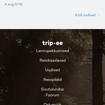
4. aug 07:10
Kõik uudised
Lennupakkumised
Reisikaaslased
Uudised
Reisipildid
Sisuturundus
Foorum
Ost-müük