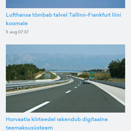
Lufthansa tõmbab talvel Tallinn-Frankfurt liini
koomale
5. aug 07:37
Horvaatia kiirteedel rakendub digitaalne
teemaksusüsteem