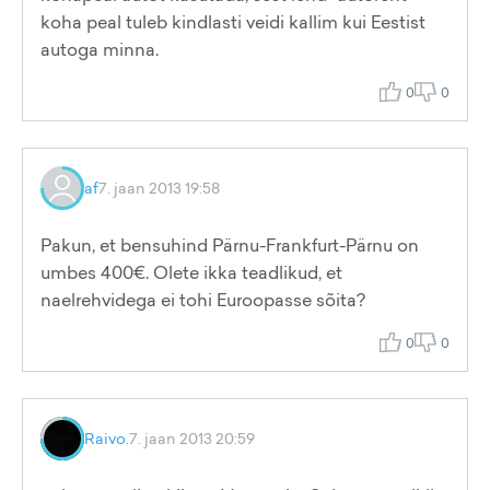
koha peal tuleb kindlasti veidi kallim kui Eestist
autoga minna.
0
0
af
7. jaan 2013 19:58
Pakun, et bensuhind Pärnu-Frankfurt-Pärnu on
umbes 400€. Olete ikka teadlikud, et
naelrehvidega ei tohi Euroopasse sõita?
0
0
Raivo.
7. jaan 2013 20:59