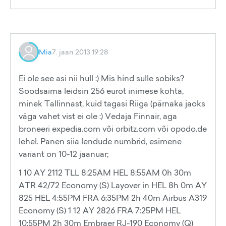
Mia
7. jaan 2013 19:28
Ei ole see asi nii hull :) Mis hind sulle sobiks?
Soodsaima leidsin 256 eurot inimese kohta,
minek Tallinnast, kuid tagasi Riiga (pärnaka jaoks
väga vahet vist ei ole :) Vedaja Finnair, aga
broneeri expedia.com või orbitz.com või opodo.de
lehel. Panen siia lendude numbrid, esimene
variant on 10-12 jaanuar;
1 10 AY 2112 TLL 8:25AM HEL 8:55AM 0h 30m
ATR 42/72 Economy (S) Layover in HEL 8h 0m AY
825 HEL 4:55PM FRA 6:35PM 2h 40m Airbus A319
Economy (S) 1 12 AY 2826 FRA 7:25PM HEL
10:55PM 2h 30m Embraer RJ-190 Economy (Q)