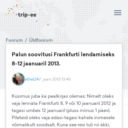
Foorum
/
Üldfoorum
Palun soovitusi Frankfurti lendamiseks
8-12 jaanuaril 2013.
ethel24
7. jaan 2013 13:40
Küsimus juba ka pealkirjas olemas: Nimelt oleks
vaja lennata Frankfurti 8, 9 või 10 jaanuaril 2012 ja
tagasi umbes 12 jaanuaril (pluss miinus 1 päev).
Pileteid oleks vaja edasi-tagasi kahele inimesele
võimalikult soodsalt. Kuna see reis tuli nii äkki,