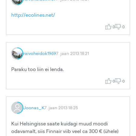
http://ecolines.net/
0
0
raivoheidok1969
7. jaan 2013 18:21
Paraku too liin ei lenda.
0
0
Joonas_K
7. jaan 2013 18:25
Kui Helsingisse saate kuidagi muud moodi
odavamalt, siis Finnair viib veel ca 300 € (ühele)