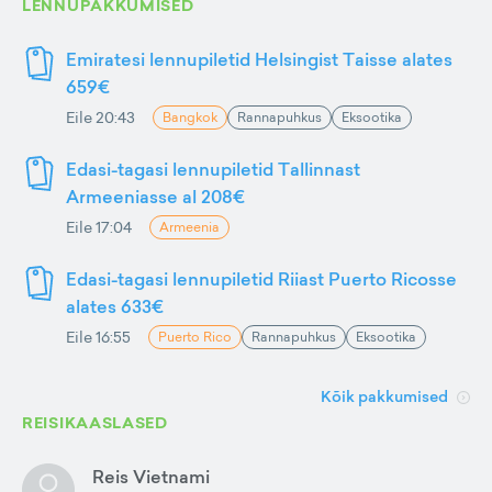
LENNUPAKKUMISED
Emiratesi lennupiletid Helsingist Taisse alates
659€
Eile 20:43
Bangkok
Rannapuhkus
Eksootika
Edasi-tagasi lennupiletid Tallinnast
Armeeniasse al 208€
Eile 17:04
Armeenia
Edasi-tagasi lennupiletid Riiast Puerto Ricosse
alates 633€
Eile 16:55
Puerto Rico
Rannapuhkus
Eksootika
Kõik pakkumised
REISIKAASLASED
Reis Vietnami