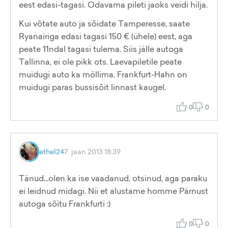
eest edasi-tagasi. Odavama pileti jaoks veidi hilja.
Kui võtate auto ja sõidate Tamperesse, saate
Ryanairiga edasi tagasi 150 € (ühele) eest, aga
peate 11ndal tagasi tulema. Siis jälle autoga
Tallinna, ei ole pikk ots. Laevapiletile peate
muidugi auto ka möllima. Frankfurt-Hahn on
muidugi paras bussisõit linnast kaugel.
0
0
ethel24
7. jaan 2013 18:39
Tänud...olen ka ise vaadanud, otsinud, aga paraku
ei leidnud midagi. Nii et alustame homme Pärnust
autoga sõitu Frankfurti :)
0
0