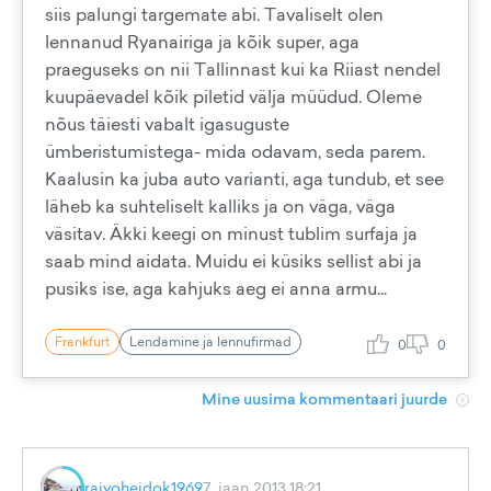
siis palungi targemate abi. Tavaliselt olen
lennanud Ryanairiga ja kõik super, aga
praeguseks on nii Tallinnast kui ka Riiast nendel
kuupäevadel kõik piletid välja müüdud. Oleme
nõus täiesti vabalt igasuguste
ümberistumistega- mida odavam, seda parem.
Kaalusin ka juba auto varianti, aga tundub, et see
läheb ka suhteliselt kalliks ja on väga, väga
väsitav. Äkki keegi on minust tublim surfaja ja
saab mind aidata. Muidu ei küsiks sellist abi ja
pusiks ise, aga kahjuks aeg ei anna armu...
Frankfurt
Lendamine ja lennufirmad
0
0
Mine uusima kommentaari juurde
raivoheidok1969
7. jaan 2013 18:21