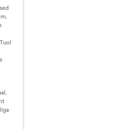
ased
im,
e
 Tuol
e
al,
nt
liga