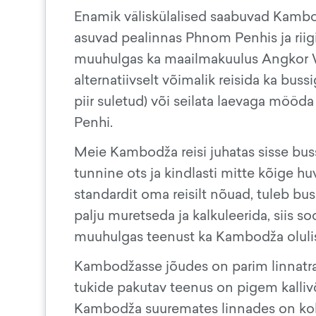
Enamik väliskülalised saabuvad Kambo
asuvad pealinnas Phnom Penhis ja riig
muuhulgas ka maailmakuulus Angkor Wa
alternatiivselt võimalik reisida ka bu
piir suletud) või seilata laevaga möö
Penhi.
Meie Kambodža reisi juhatas sisse bus
tunnine ots ja kindlasti mitte kõige huv
standardit oma reisilt nõuad, tuleb buss
palju muretseda ja kalkuleerida, siis s
muuhulgas teenust ka Kambodža olulise
Kambodžasse jõudes on parim linnatrans
tukide pakutav teenus on pigem kallivõi
Kambodža suuremates linnades on kolm