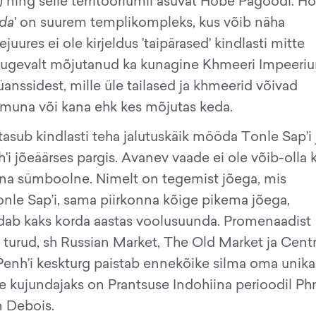
 ning selle territooriumil asuvat Hõbe Pagoodi. H
oda
' on suurem templikompleks, kus võib näha
uures ei ole kirjeldus ’taipärased’ kindlasti mitte
d tugevalt mõjutanud ka kunagine Khmeeri Impeeri
anssidest, mille üle tailased ja khmeerid võivad
s muna või kana ehk kes mõjutas keda.
asub kindlasti teha jalutuskäik mööda Tonle Sap’i
i jõeäärses pargis. Avanev vaade ei ole võib-olla k
sna sümboolne. Nimelt on tegemist jõega, mis
nle Sap’i, sama piirkonna kõige pikema jõega,
b kaks korda aastas voolusuunda. Promenaadist
 turud, sh Russian Market, The Old Market ja Centr
nh’i keskturg paistab ennekõike silma oma unika
mille kujundajaks on Prantsuse Indohiina perioodil 
n Debois.