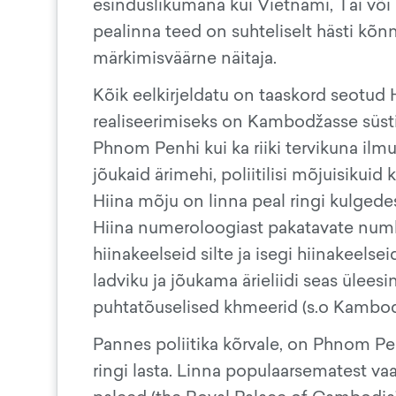
esinduslikumana kui Vietnami, Tai või 
pealinna teed on suhteliselt hästi kõn
märkimisväärne näitaja.
Kõik eelkirjeldatu on taaskord seotud
realiseerimiseks on Kambodžasse süstin
Phnom Penhi kui ka riiki tervikuna ilm
jõukaid ärimehi, poliitilisi mõjuisikui
Hiina mõju on linna peal ringi kulgede
Hiina numeroloogiast pakatavate numbr
hiinakeelseid silte ja isegi hiinakeelsei
ladviku ja jõukama ärieliidi seas üleesi
puhtatõuselised khmeerid (s.o Kambod
Pannes poliitika kõrvale, on Phnom Pe
ringi lasta. Linna populaarsematest va