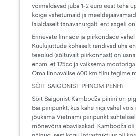
võimaldavad juba 1-2 euro eest teha üpr
kõige vahetumaid ja meeldejäävamaid v
laialdaselt tänavanurgalt, ent sageli
Erinevate linnade ja piirkondade vahel
Kuulujuttude kohaselt rendivad üha ena
teeolud (sõltuvalt piirkonnast) on üsn
enam, et 125cc ja väiksema mootoriga 
Oma linnavälise 600 km tiiru tegime me
SÕIT SAIGONIST PHNOM PENH’i
Sõit Saigonist Kambodža piirini on p
Bai piiripunkt, kus kahe riigi vahel võis
jõukama Vietnami piiripunkt suhtelise
mõnevõrra ebaviisakad. Kambodža oli s
näinud, sest kogu infrastruktuur oli k