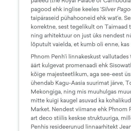
paleed (the Royal Palace of Cambodia)
pagood ehk inglise keeles '
Silver Pag
taipäraseid pühahooneid ehk wat’e. Seej
korrektne, sest tegelikult on Taimaa
ning arhitektuur on just üks nendest nü
lõputult vaielda, et kumb oli enne, ka
Phnom Penh’i linnakeskust vallutades t
äärt kulgevat promenaadi ehk Sisowath'
kõige majesteetlikum, aga see-eest ü
ühendab Kagu-Aasia suurimat järve, To
Mekongiga, ning mis muuhulgas muuda
mitte kuigi kaugel asuvad ka kohalikud
Market. Nendest viimane ehk Phnom Pe
art deco stiilis keskse struktuuriga, 
Penhis resideerunud linnaarhitekt Jea