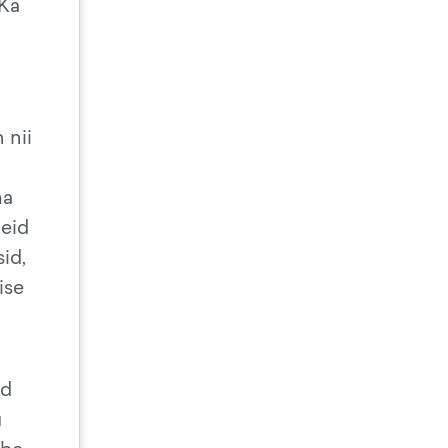
 Ka
 nii
ma
leid
id,
ise
ad
u