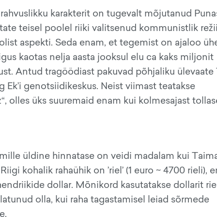
rahvuslikku karakterit on tugevalt mõjutanud Pun
te teisel poolel riiki valitsenud kommunistlik reži
loolist aspekti. Seda enam, et tegemist on ajaloo üh
gus kaotas nelja aasta jooksul elu ca kaks miljonit
ust. Antud tragöödiast pakuvad põhjaliku ülevaate
Ek’i genotsiidikeskus. Neist viimast teatakse
“, olles üks suuremaid enam kui kolmesajast tollas
mille üldine hinnatase on veidi madalam kui Taima
i kohalik rahaühik on ’riel’ (1 euro ~ 4700 rieli), e
endriikide dollar. Mõnikord kasutatakse dollarit rie
üllatunud olla, kui raha tagastamisel leiad sõrmede
e.