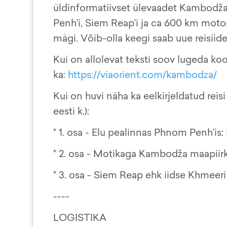
üldinformatiivset ülevaadet Kambodža
Penh’i, Siem Reap’i ja ca 600 km motom
mägi. Võib-olla keegi saab uue reisiid
Kui on allolevat teksti soov lugeda koos
ka:
https://viaorient.com/kambodza/
Kui on huvi näha ka eelkirjeldatud reisi v
eesti k.):
* 1. osa - Elu pealinnas Phnom Penh'is:
* 2. osa - Motikaga Kambodža maapii
* 3. osa - Siem Reap ehk iidse Khmeer
----
LOGISTIKA