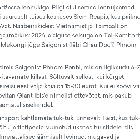
džasse lennukiga. Riigi olulisemad lennujaamad
i suuruselt teises keskuses Siem Reapis, kus paikn
t. Naaberriikidest Vietnamist ja Taimaalt on
ssiga (märkus: 2026. a alguse seisuga on Tai-Kambod
da Mekongi jõge Saigonist (läbi Chau Doc’i) Phnom
sireis Saigonist Phnom Penhi, mis on ligikaudu 6-7
itavamate killast. Sõltuvalt sellest, kui kõrget
ireisi eest välja käia ca 15-30 eurot. Kui ei soovi v
oovitan Giant Ibis’e nimelist ettevõtet, mis pakub
matel siseliinidel.
port kahtlemata tuk-tuk. Erinevalt Taist, kus tuk
tu ja tihtipeale suunatud üksnes turistidele, siis
erattalised äärmiselt levinud, mugavad ja