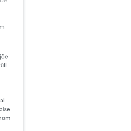
õbe
um
 jõe
üll
al
alse
Phnom