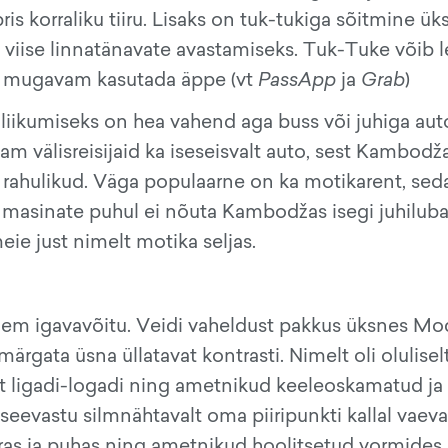
is korraliku tiiru. Lisaks on tuk-tukiga sõitmine ük
iise linnatänavate avastamiseks. Tuk-Tuke võib l
 on mugavam kasutada äppe (vt
PassApp
ja
Grab
)
 liikumiseks on hea vahend aga buss või juhiga aut
m välisreisijaid ka iseseisvalt auto, sest Kambodž
a rahulikud. Väga populaarne on ka motikarent, sed
masinate puhul ei nõuta Kambodžas isegi juhiluba
ie just nimelt motika seljas.
igem igavavõitu. Veidi vaheldust pakkus üksnes Mo
 märgata üsna üllatavat kontrasti. Nimelt oli olulisel
lt ligadi-logadi ning ametnikud keeleoskamatud ja
eevastu silmnähtavalt oma piiripunkti kallal vaeva
orras ja puhas ning ametnikud hoolitsetud vormides,