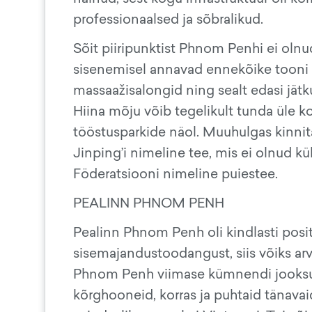
professionaalsed ja sõbralikud.
Sõit piiripunktist Phnom Penhi ei ol
sisenemisel annavad ennekõike tooni a
massaažisalongid ning sealt edasi jätku
Hiina mõju võib tegelikult tunda üle k
tööstusparkide näol. Muuhulgas kinnit
Jinping’i nimeline tee, mis ei olnud k
Föderatsiooni nimeline puiestee.
PEALINN PHNOM PENH
Pealinn Phnom Penh oli kindlasti posit
sisemajandustoodangust, siis võiks arv
Phnom Penh viimase kümnendi jooksul
kõrghooneid, korras ja puhtaid tänavai