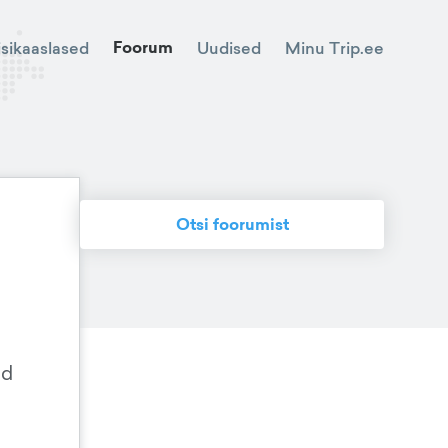
Foorum
Minu Trip.ee
isikaaslased
Uudised
Otsi foorumist
id