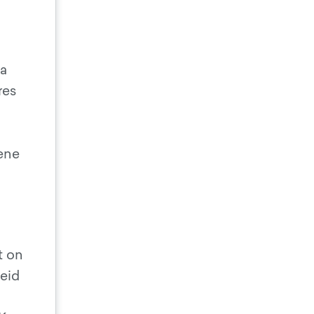
ja
res
Vene
t on
eid