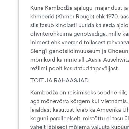
Kuna Kambodža ajalugu, majandust ja 
khmeerid (Khmer Rouge) ehk 1970. aasta
siis tasub kindlasti uurida ka seda aja
ohvriterohkeima genotsiidiga, mille käi
inimest ehk veerand tollasest rahvaarv
Sleng’i genotsiidimuuseum ja Choeung 
mõnikord ka nime all „Aasia Auschwitz
režiimi poolt kasutatud tapaväljast.
TOIT JA RAHAASJAD
Kambodža on reisimiseks soodne riik, 
aga mõnevõrra kõrgem kui Vietnamis. Riig
laialdast kasutust leiab ka Ameerika Üh
koguni paralleelselt, mistõttu ei tasu 
vahelt läbisegi mõlema valuuta kupüür