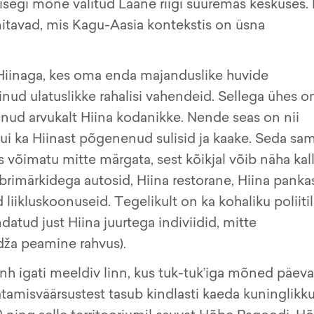
isegi mõne valitud Lääne riigi suuremas keskuses.
nitavad, mis Kagu-Aasia kontekstis on üsna
 Hiinaga, kes oma enda majanduslike huvide
ud ulatuslikke rahalisi vahendeid. Sellega ühes on
unud arvukalt Hiina kodanikke. Nende seas on nii
d kui ka Hiinast põgenenud sulisid ja kaake. Seda sa
s võimatu mitte märgata, sest kõikjal võib näha kal
imärkidega autosid, Hiina restorane, Hiina pankas
d liikluskoonuseid. Tegelikult on ka kohaliku poliitil
ndatud just Hiina juurtega indiviidid, mitte
ža peamine rahvus).
nh igati meeldiv linn, kus tuk-tuk’iga mõned päev
atamisväärsustest tasub kindlasti kaeda kuninglikk