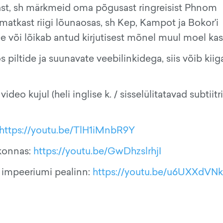
st, sh märkmeid oma põgusast ringreisist Phnom
atkast riigi lõunaosas, sh Kep, Kampot ja Bokor'i
ee või lõikab antud kirjutisest mõnel muul moel kas
 piltide ja suunavate veebilinkidega, siis võib kiig
ideo kujul (heli inglise k. / sisselülitatavad subtiitr
https://youtu.be/TlH1iMnbR9Y
rkonnas:
https://youtu.be/GwDhzslrhjI
i impeeriumi pealinn:
https://youtu.be/u6UXXdVN