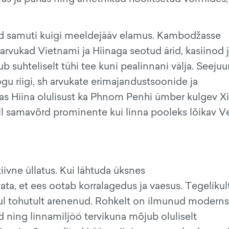
nud samuti kuigi meeldejääv elamus. Kambodžasse
rvukad Vietnami ja Hiinaga seotud ärid, kasiinod 
b suhteliselt tühi tee kuni pealinnani välja. Seejuu
ogu riigi, sh arvukate erimajandustsoonide ja
as Hiina olulisust ka Phnom Penhi ümber kulgev Xi
üll samavõrd prominente kui linna pooleks lõikav 
iivne üllatus. Kui lähtuda üksnes
ata, et ees ootab korralagedus ja vaesus. Tegelikul
 tohutult arenenud. Rohkelt on ilmunud moderns
d ning linnamiljöö tervikuna mõjub oluliselt