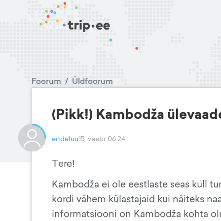
Foorum
/
Üldfoorum
(Pikk!) Kambodža ülevaad
endeluu
15. veebr 06:24
Tere!
Kambodža ei ole eestlaste seas küll tu
kordi vähem külastajaid kui näiteks na
informatsiooni on Kambodža kohta olu