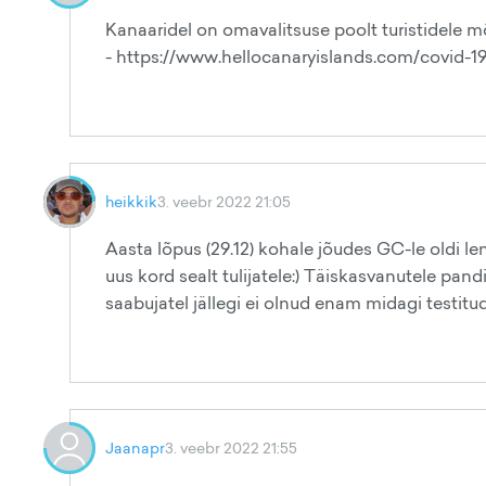
Kanaaridel on omavalitsuse poolt turistidele 
- https://www.hellocanaryislands.com/covid-19
heikkik
3. veebr 2022 21:05
Aasta lõpus (29.12) kohale jõudes GC-le oldi le
uus kord sealt tulijatele:) Täiskasvanutele pandi
saabujatel jällegi ei olnud enam midagi testitud
Jaanapr
3. veebr 2022 21:55