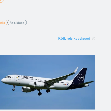
a
anka
Reisiideed
Kõik reisikaaslased