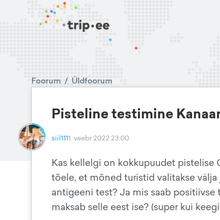
Foorum
/
Üldfoorum
Pisteline testimine Kanaa
siil111
1. veebr 2022 23:00
Kas kellelgi on kokkupuudet pistelise
tõele, et mõned turistid valitakse välj
antigeeni test? Ja mis saab positiivse te
maksab selle eest ise? (super kui keegi 