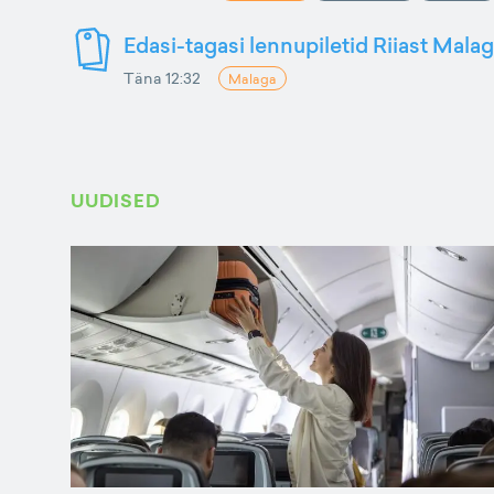
Edasi-tagasi lennupiletid Riiast Mala
Täna 12:32
Malaga
UUDISED