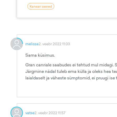
Kanaari saared
melissa
2. veebr 2022 11:03
Sama küsimus.
Gran canriale saabudes ei tehtud mul midagi. Sama
Järgmine nädal tuleb ema külla ja oleks hea te
laialdaselt ja väheste sümptomid, ei pruugi ise
vatse
2. veebr 2022 11:57