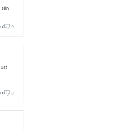
siin
0
0
just
0
0