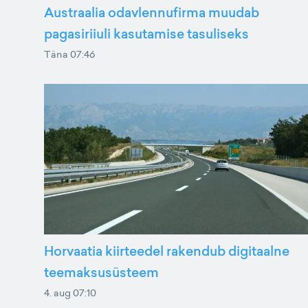
Austraalia odavlennufirma muudab
pagasiriiuli kasutamise tasuliseks
Täna 07:46
Horvaatia kiirteedel rakendub digitaalne
teemaksusüsteem
4. aug 07:10