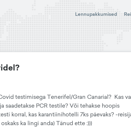
Lennupakkumised
Re
ridel?
 Covid testimisega Tenerifel/Gran Canarial? Kas v
a ja saadetakse PCR testile? Või tehakse hoopis
sti korral, kas karantiinihotelli 7ks päevaks? -reisij
oskaks ka lingi anda) Tänud ette :)))