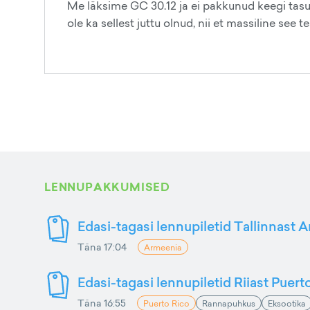
Me läksime GC 30.12 ja ei pakkunud keegi tasuta 
ole ka sellest juttu olnud, nii et massiline see te
LENNUPAKKUMISED
Edasi-tagasi lennupiletid Tallinnast 
Täna 17:04
Armeenia
Edasi-tagasi lennupiletid Riiast Puer
Täna 16:55
Puerto Rico
Rannapuhkus
Eksootika