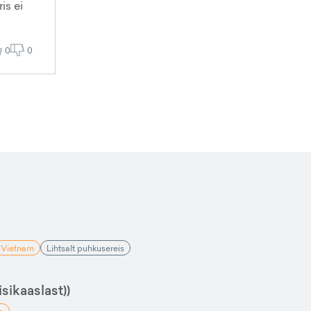
is ei
0
0
Vietnam
Lihtsalt puhkusereis
sikaaslast))