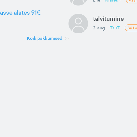
Aasi
gasse alates 91€
talvitumine
2. aug
TruT
Sri L
Kõik pakkumised