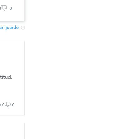
1
0
ri juurde
titud.
0
0