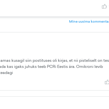
Mine uusima kommentaa
s kusagil siin postituses oli kirjas, et nii pisteliselt on tes
ada kas igaks juhuks teeb PCRi Eestis ära. Omikroni levib
 teadagi