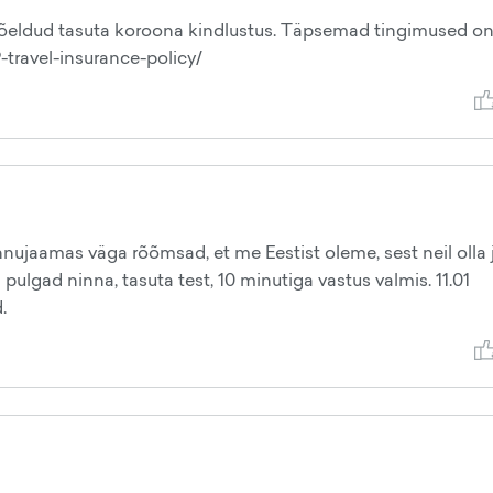
mõeldud tasuta koroona kindlustus. Täpsemad tingimused on 
-travel-insurance-policy/
nnujaamas väga rõõmsad, et me Eestist oleme, sest neil olla 
 pulgad ninna, tasuta test, 10 minutiga vastus valmis. 11.01
.