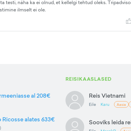
testi, näha ka ei olnud, et kellelgi tehtud oleks. Tripadvisor
stimine ilmselt ei ole.
REISIKAASLASED
Armeeniasse al 208€
Reis Vietnami
Eile
Karu
Aasia
to Ricosse alates 633€
Sooviks leida rei
Eile
MarekP