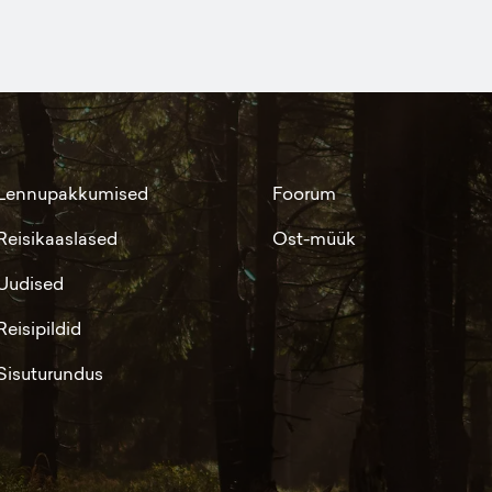
Lennupakkumised
Foorum
Reisikaaslased
Ost-müük
Uudised
Reisipildid
Sisuturundus