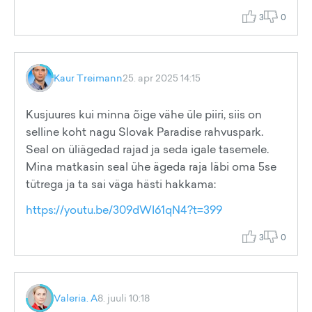
3
0
Kaur Treimann
25. apr 2025 14:15
Kusjuures kui minna õige vähe üle piiri, siis on
selline koht nagu Slovak Paradise rahvuspark.
Seal on üliägedad rajad ja seda igale tasemele.
Mina matkasin seal ühe ägeda raja läbi oma 5se
tütrega ja ta sai väga hästi hakkama:
https://youtu.be/309dWI61qN4?t=399
3
0
Valeria. A
8. juuli 10:18