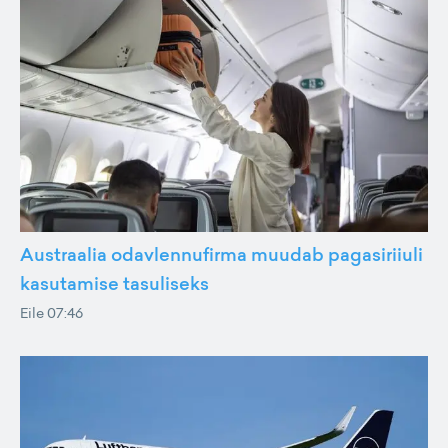
Austraalia odavlennufirma muudab pagasiriiuli
kasutamise tasuliseks
Eile 07:46