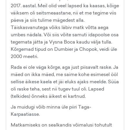
2017. aastal. Meil olid veel lapsed ka kaasas, kõige
väiksem oli seitsmeaastane, nii et me tegime viis
päeva ja siis tulime mägedest alla.
Täiskasvanutega võiks läbiv matk võtta aega
umbes nädala. Või siis võite samuti idapoolse osa
tegemata jätta ja Vysna Boca kaudu välja tulla.
Kõrgemad tipud on Dumbier ja Chopok, veidi üle
2000 meetri.
Rada ei ole väga kõrge, aga just piisavalt raske. Ja
mäed on ikka mäed, me saime kohe esimesel ööl
sellise äikese kaela et jäi eluks ajaks meelde. Süüa
oli raske teha, sest nii tugev tuul oli. Lapsed
(telkides) õnneks äikest ei kartnud.
Ja muidugi võib minna üle piiri Taga-
Karpaatiasse.
Matkamiseks on sealkandis võimalusi tohutult