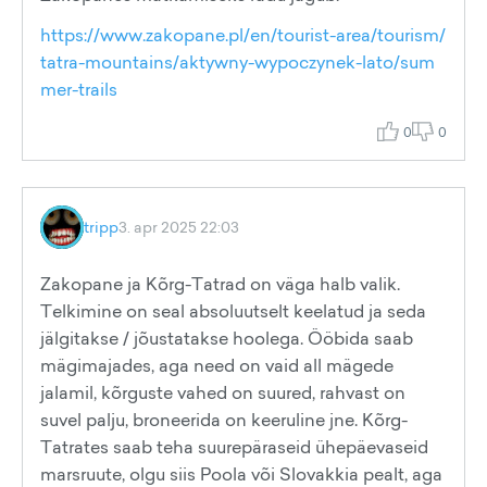
https://www.zakopane.pl/en/tourist-area/tourism/
tatra-mountains/aktywny-wypoczynek-lato/sum
mer-trails
0
0
tripp
3. apr 2025 22:03
Zakopane ja Kõrg-Tatrad on väga halb valik.
Telkimine on seal absoluutselt keelatud ja seda
jälgitakse / jõustatakse hoolega. Ööbida saab
mägimajades, aga need on vaid all mägede
jalamil, kõrguste vahed on suured, rahvast on
suvel palju, broneerida on keeruline jne. Kõrg-
Tatrates saab teha suurepäraseid ühepäevaseid
marsruute, olgu siis Poola või Slovakkia pealt, aga