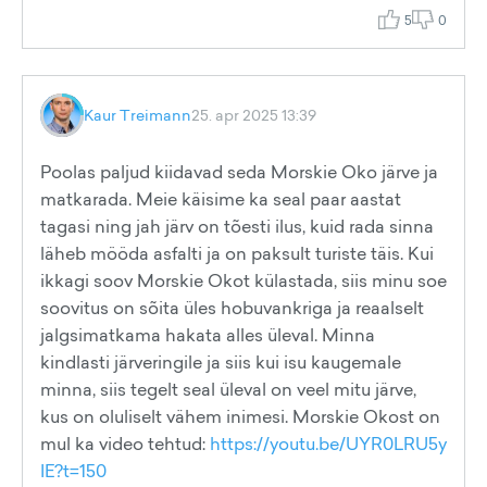
5
0
Kaur Treimann
25. apr 2025 13:39
Poolas paljud kiidavad seda Morskie Oko järve ja
matkarada. Meie käisime ka seal paar aastat
tagasi ning jah järv on tõesti ilus, kuid rada sinna
läheb mööda asfalti ja on paksult turiste täis. Kui
ikkagi soov Morskie Okot külastada, siis minu soe
soovitus on sõita üles hobuvankriga ja reaalselt
jalgsimatkama hakata alles üleval. Minna
kindlasti järveringile ja siis kui isu kaugemale
minna, siis tegelt seal üleval on veel mitu järve,
kus on oluliselt vähem inimesi. Morskie Okost on
mul ka video tehtud:
https://youtu.be/UYR0LRU5y
IE?t=150