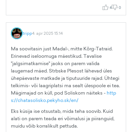
4
0
tripp
4. apr 2025 15:14
Ma soovitasin just Madal-, mitte Kõrg-Tatraid.
Erinevad iseloomuga mäestikud. Tavalise
"jalgsimatkamise" jaoks on parem valida
laugemad mäed. Strbske Plesost lähevad üles
ühepäevaste matkade ja tiputuuride rajad. Ühtegi
telkimis- või laagriplatsi ma sealt ülespoole ei tea.
Mägimajad on küll, pod Soliskom näiteks -
http
s://chatasolisko.pekyho.sk/en/
Eks küsija ise otsustab, mida teha soovib. Kuid
alati on parem teada eri võimalusi ja piiranguid,
muidu võib korralikult pettuda.