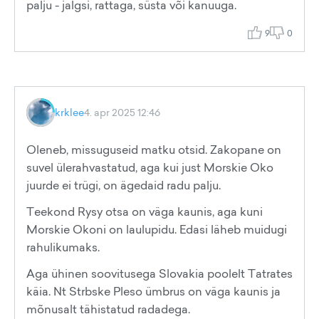
palju - jalgsi, rattaga, süsta või kanuuga.
9
0
krklee
4. apr 2025 12:46
Oleneb, missuguseid matku otsid. Zakopane on
suvel ülerahvastatud, aga kui just Morskie Oko
juurde ei trügi, on ägedaid radu palju.
Teekond Rysy otsa on väga kaunis, aga kuni
Morskie Okoni on laulupidu. Edasi läheb muidugi
rahulikumaks.
Aga ühinen soovitusega Slovakia poolelt Tatrates
käia. Nt Strbske Pleso ümbrus on väga kaunis ja
mõnusalt tähistatud radadega.