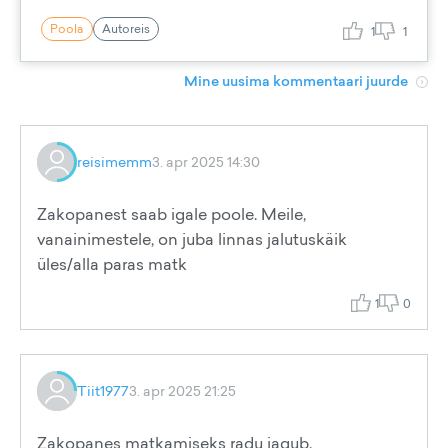
Poola
Autoreis
1
1
Mine uusima kommentaari juurde
reisimemm
3. apr 2025 14:30
Zakopanest saab igale poole. Meile,
vanainimestele, on juba linnas jalutuskäik
üles/alla paras matk
1
0
Tiit1977
3. apr 2025 21:25
Zakopanes matkamiseks radu jagub.