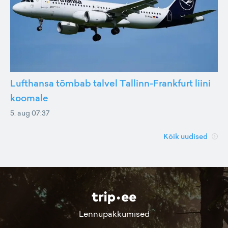
Lufthansa tõmbab talvel Tallinn-Frankfurt liini
koomale
5. aug 07:37
Kõik uudised
Lennupakkumised