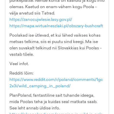
puhkeplatse. Nende kohta on kaardid ja kogu info
olemas. Kaetud on enam-vähem kogu Poola -
välja arvatud siis Tatrad.
https://zanocujwlesie.lasy.gov.pl/
https://mapa.wirtualneszlaki.pl/obszary-bushcraft
Poolakad ise ütlevad, et kui lähed vaikses kohas
metsas telkima, siis ei puutu sind keegi. Ma ise
olen suvakalt telkinud nii Slovakkias kui Poolas -
vastab tõele.
Veel infot.
Redditi lõim:
https://www.reddit.com/r/poland/comments/1gc
2x3i/wild_camping_in_poland/
PlanPoland, fantastiline sait tuhande ideega,
mida Poolas teha ja kuidas seal matkata saab.
See leht annab üldise info.