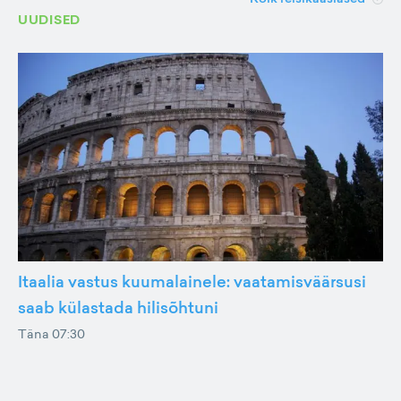
UUDISED
Itaalia vastus kuumalainele: vaatamisväärsusi
saab külastada hilisõhtuni
Täna 07:30