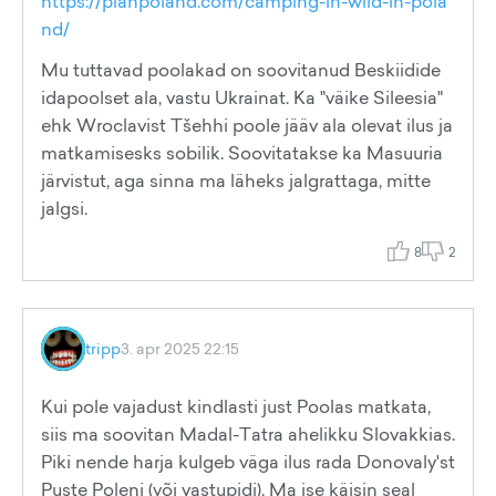
https://planpoland.com/camping-in-wild-in-pola
nd/
Mu tuttavad poolakad on soovitanud Beskiidide
idapoolset ala, vastu Ukrainat. Ka "väike Sileesia"
ehk Wroclavist Tšehhi poole jääv ala olevat ilus ja
matkamisesks sobilik. Soovitatakse ka Masuuria
järvistut, aga sinna ma läheks jalgrattaga, mitte
jalgsi.
8
2
tripp
3. apr 2025 22:15
Kui pole vajadust kindlasti just Poolas matkata,
siis ma soovitan Madal-Tatra ahelikku Slovakkias.
Piki nende harja kulgeb väga ilus rada Donovaly'st
Puste Poleni (või vastupidi). Ma ise käisin seal