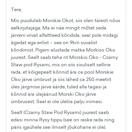
Tere,
Mis puudutab Morskie Okot, siis olen täiesti nõus
eelkirjutajaga. Ma ei näe mingit mõtet seda
järveni viivat alfaltteed kõndida, seal pole midagi
ägedat ega erilist – see on 9km suvalist
kõndimist. Pigem alustada matka Morkiso Oko
juurest. Sealt saab teha nt Morskio Oko - Czarny
Staw pod Rysami, mis on siis sisuliselt selline
rada, et kõigepealt kõnnid ära ca pool Morskie
Oko järve ümbrust ja siis lähed ca 250 meetrit
üles järgmise järve äärde, tuled alla tagasi ja
kõnnid ära ülejäänud Morski Oko järve
ümbrusest. Seal ei ole üleliia palju inimesi.
Sealt (Czarny Staw Pod Rysami) juurest saab
edasi minna Rysy tippu (see on raske rada ning
päris igaühele see ilmselt jõukohane ei ole).