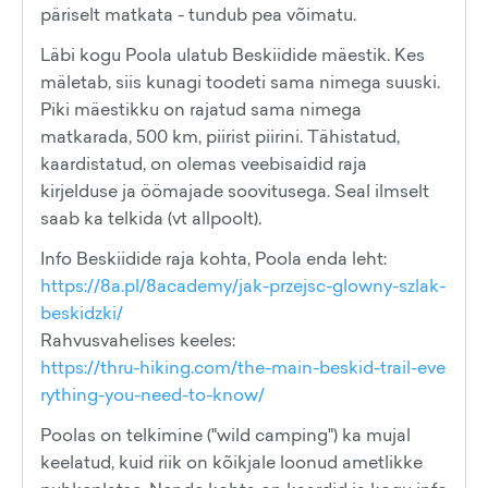
päriselt matkata - tundub pea võimatu.
Läbi kogu Poola ulatub Beskiidide mäestik. Kes
mäletab, siis kunagi toodeti sama nimega suuski.
Piki mäestikku on rajatud sama nimega
matkarada, 500 km, piirist piirini. Tähistatud,
kaardistatud, on olemas veebisaidid raja
kirjelduse ja öömajade soovitusega. Seal ilmselt
saab ka telkida (vt allpoolt).
Info Beskiidide raja kohta, Poola enda leht:
https://8a.pl/8academy/jak-przejsc-glowny-szlak-
beskidzki/
Rahvusvahelises keeles:
https://thru-hiking.com/the-main-beskid-trail-eve
rything-you-need-to-know/
Poolas on telkimine ("wild camping") ka mujal
keelatud, kuid riik on kõikjale loonud ametlikke