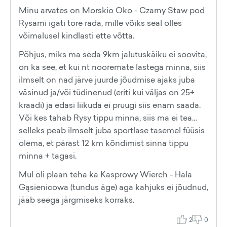
Minu arvates on Morskio Oko - Czarny Staw pod
Rysami igati tore rada, mille võiks seal olles
võimalusel kindlasti ette võtta.
Põhjus, miks ma seda 9km jalutuskäiku ei soovita,
on ka see, et kui nt nooremate lastega minna, siis
ilmselt on nad järve juurde jõudmise ajaks juba
väsinud ja/või tüdinenud (eriti kui väljas on 25+
kraadi) ja edasi liikuda ei pruugi siis enam saada.
Või kes tahab Rysy tippu minna, siis ma ei tea…
selleks peab ilmselt juba sportlase tasemel füüsis
olema, et pärast 12 km kõndimist sinna tippu
minna + tagasi.
Mul oli plaan teha ka Kasprowy Wierch - Hala
Gąsienicowa (tundus äge) aga kahjuks ei jõudnud,
jääb seega järgmiseks korraks.
2
0