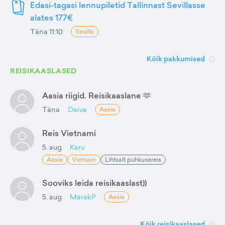
Edasi-tagasi lennupiletid Tallinnast Sevillasse
alates 177€
Täna 11:10
Sevilla
Kõik pakkumised
REISIKAASLASED
Aasia riigid. Reisikaaslane 🫶
Täna
Daiva
Aasia
Reis Vietnami
5. aug
Karu
Aasia
Vietnam
Lihtsalt puhkusereis
Sooviks leida reisikaaslast))
5. aug
MarekP
Aasia
Kõik reisikaaslased