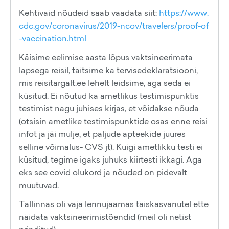
Kehtivaid nõudeid saab vaadata siit:
https://www.
cdc.gov/coronavirus/2019-ncov/travelers/proof-of
-vaccination.html
Käisime eelimise aasta lõpus vaktsineerimata
lapsega reisil, täitsime ka tervisedeklaratsiooni,
mis reisitargalt.ee lehelt leidsime, aga seda ei
küsitud. Ei nõutud ka ametlikus testimispunktis
testimist nagu juhises kirjas, et võidakse nõuda
(otsisin ametlike testimispunktide osas enne reisi
infot ja jäi mulje, et paljude apteekide juures
selline võimalus- CVS jt). Kuigi ametlikku testi ei
küsitud, tegime igaks juhuks kiirtesti ikkagi. Aga
eks see covid olukord ja nõuded on pidevalt
muutuvad.
Tallinnas oli vaja lennujaamas täiskasvanutel ette
näidata vaktsineerimistõendid (meil oli netist