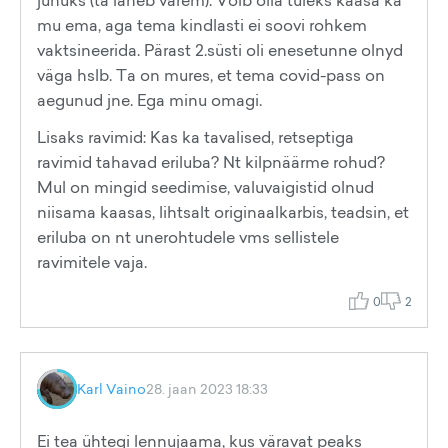
juhuks (ta läheb varem). Võib olla tuleks kaasa ka
mu ema, aga tema kindlasti ei soovi rohkem
vaktsineerida. Pärast 2.süsti oli enesetunne olnyd
väga hslb. Ta on mures, et tema covid-pass on
aegunud jne. Ega minu omagi.
Lisaks ravimid: Kas ka tavalised, retseptiga
ravimid tahavad eriluba? Nt kilpnäärme rohud?
Mul on mingid seedimise, valuvaigistid olnud
niisama kaasas, lihtsalt originaalkarbis, teadsin, et
eriluba on nt unerohtudele vms sellistele
ravimitele vaja.
0
2
Karl Vaino
28. jaan 2023 18:33
Ei tea ühtegi lennujaama, kus väravat peaks