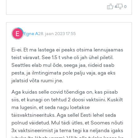
4
0
Egne A
28. jaan 2023 17:55
Ei-ei. Et ma lastega ei peaks otsima lennujaamas
teist väravat. See 1.5 t vshe oli jah ühel piletil.
Seattles elab mul õde, seega jaa, riideid saab
pesta, ja ilmtingimata pole palju vaja, aga eks
jalatsid võta ruumi jne.
Aga kuidas selle covid tõendiga on, kas piisab
siis, et kunagi on tehtud 2 doosi vaktsiini. Kuskilt
ma lugesin, et seda nagu loetakse
täisvaktsineerituks. Aga sellel Eesti lehel seda
polnud väidetud. Mul tädi ütles, et Soomes nõuti
3x vaktsineerimist ja tema tegi ka neljanda igaks