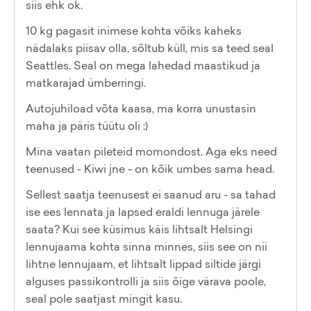
siis ehk ok.
10 kg pagasit inimese kohta võiks kaheks
nädalaks piisav olla, sõltub küll, mis sa teed seal
Seattles. Seal on mega lahedad maastikud ja
matkarajad ümberringi.
Autojuhiload võta kaasa, ma korra unustasin
maha ja päris tüütu oli :)
Mina vaatan pileteid momondost. Aga eks need
teenused - Kiwi jne - on kõik umbes sama head.
Sellest saatja teenusest ei saanud aru - sa tahad
ise ees lennata ja lapsed eraldi lennuga järele
saata? Kui see küsimus käis lihtsalt Helsingi
lennujaama kohta sinna minnes, siis see on nii
lihtne lennujaam, et lihtsalt lippad siltide järgi
alguses passikontrolli ja siis õige värava poole,
seal pole saatjast mingit kasu.