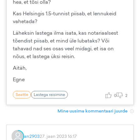
hea, et tõsi olla?
Kas Helsingis 1.5-tunnist piisab, et lennukeid
vahetada?
Läheksin lastega ilma isata, kas notariaalsest
tõendist piisab, et mind üle lubataks? Või
tahavad nad ses osas veel midagi, et isa on
nõus, et lastega üksi reisin.
Aitäh,
Egne
Seattle
Lastega reisimine
0
2
Mine uusima kommentaari juurde
an2903
27. jaan 2023 16:17