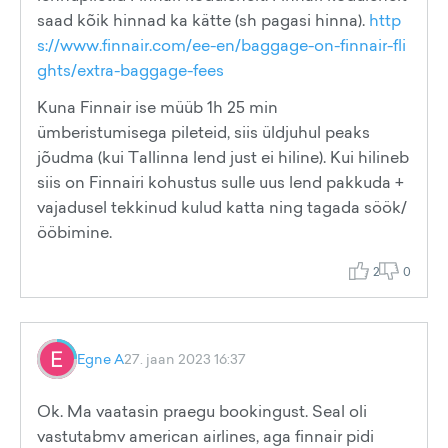
saad kõik hinnad ka kätte (sh pagasi hinna).
http
s://www.finnair.com/ee-en/baggage-on-finnair-fli
ghts/extra-baggage-fees
Kuna Finnair ise müüb 1h 25 min
ümberistumisega pileteid, siis üldjuhul peaks
jõudma (kui Tallinna lend just ei hiline). Kui hilineb
siis on Finnairi kohustus sulle uus lend pakkuda +
vajadusel tekkinud kulud katta ning tagada söök/
ööbimine.
2
0
Egne A
27. jaan 2023 16:37
Ok. Ma vaatasin praegu bookingust. Seal oli
vastutabmv american airlines, aga finnair pidi