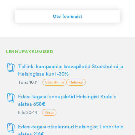
Otsi foorumist
LENNUPAKKUMISED
Tallinki kampaania: laevapiletid Stockholmi ja
Helsingisse kuni -30%
Täna 10:11
Stockholm
Helsingi
Edasi-tagasi lennupiletid Helsingist Krabile
alates 658€
Eile 20:44
Krabi
Edasi-tagasi otselennud Helsingist Tenerifele
alates 216€