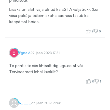
prinditud).
Lisaks on alati vaja olnud ka ESTA väljatrükk (kui
viisa pole) ja ööbimiskoha aadress tasub ka
käepärast hoida.
2
0
Egne A
29. jaan 2023 17:31
Te printisite siis lihtsalt diglugu.ee-st või
Terviseameti lehel kuskilt?
0
1
K____
29. jaan 2023 21:08