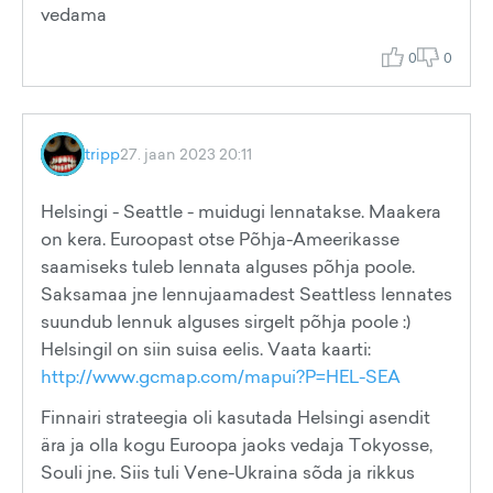
vedama
0
0
tripp
27. jaan 2023 20:11
Helsingi - Seattle - muidugi lennatakse. Maakera
on kera. Euroopast otse Põhja-Ameerikasse
saamiseks tuleb lennata alguses põhja poole.
Saksamaa jne lennujaamadest Seattless lennates
suundub lennuk alguses sirgelt põhja poole :)
Helsingil on siin suisa eelis. Vaata kaarti:
http://www.gcmap.com/mapui?P=HEL-SEA
Finnairi strateegia oli kasutada Helsingi asendit
ära ja olla kogu Euroopa jaoks vedaja Tokyosse,
Souli jne. Siis tuli Vene-Ukraina sõda ja rikkus