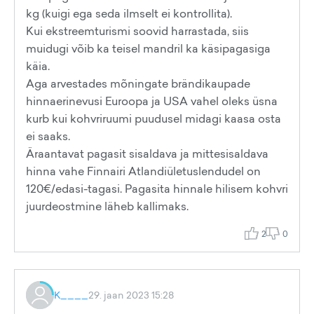
kg (kuigi ega seda ilmselt ei kontrollita).
Kui ekstreemturismi soovid harrastada, siis
muidugi võib ka teisel mandril ka käsipagasiga
käia.
Aga arvestades mõningate brändikaupade
hinnaerinevusi Euroopa ja USA vahel oleks üsna
kurb kui kohvriruumi puudusel midagi kaasa osta
ei saaks.
Äraantavat pagasit sisaldava ja mittesisaldava
hinna vahe Finnairi Atlandiületuslendudel on
120€/edasi-tagasi. Pagasita hinnale hilisem kohvri
juurdeostmine läheb kallimaks.
2
0
K____
29. jaan 2023 15:28