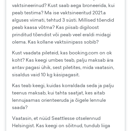
vaktsineerinud? Kust saab aega broneerida, kui
peab testima? Ma ise vaktsineeritud 2021.a
alguses viimati, tehtud 3 süsti. Millised tõendid
peab kaasa võtma? Kas piisab digiloost
prinditud tõendist või peab veel eraldi midagi
olema. Kas kollane vaktsiinipass sobib?
Kust vaadata pileteid, kas booking.com on ok
koht? Kas keegi umbes teab, palju maksab ära
antav pagasi ühik, sest piletites, mida vaatasin,
sisaldus vaid 10 kg käsipagasit.
Kas teab keegi, kuidas korraldada seda ja palju
teenus maksab, kui tahta saatjat, kes aitab
lennujaamas orienteeruda ja õigele lennule
saada?
Vaatasin, et nüüd Seattlesse otselennud
Helsingist. Kas keegi on sõitnud, tundub liiga