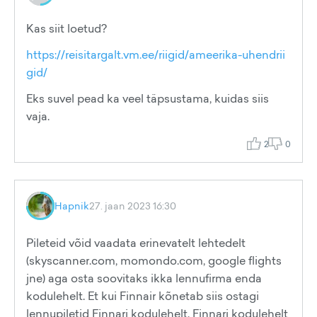
Kas siit loetud?
https://reisitargalt.vm.ee/riigid/ameerika-uhendrii
gid/
Eks suvel pead ka veel täpsustama, kuidas siis
vaja.
2
0
Hapnik
27. jaan 2023 16:30
Pileteid võid vaadata erinevatelt lehtedelt
(skyscanner.com, momondo.com, google flights
jne) aga osta soovitaks ikka lennufirma enda
kodulehelt. Et kui Finnair kõnetab siis ostagi
lennupiletid Finnari kodulehelt. Finnari kodulehelt