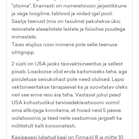
"otsima". Enamasti on numeratsioon järjestikkune
ja väga loogiline, tablood ja viidad igal pool.
Saatja teenust (mis on tasuline) pakutakse üksi
reisivatele alaealistele lastele ja füüsilise puudega
inimestele.
Täies elujõus noor inimene pole selle teenuse
sihtgrupp.
2 süsti on USA jaoks täisvaktsineeritus ja sellest
piisab. Lisadoose võid enda kaitsmiseks teha, aga
piiriületuse seisukohast pole need olulised. Lapsi
vaktsineeritakse tänapäeval ka ja soovitatav oleks
neil see enne reisi ära teha. Vastasel juhul pead
USA kohustuslikul tervisedeklaratsiooni vormil
oma allkirjaga kinnitama, et hoiad neid 5 päeva
isolatsioonis ja teed neile saabumise järgselt ka
mõttetult kalli koroonatesti.
Käsipagasi lubatud kaal on Finnairil 8 ja mitte 10