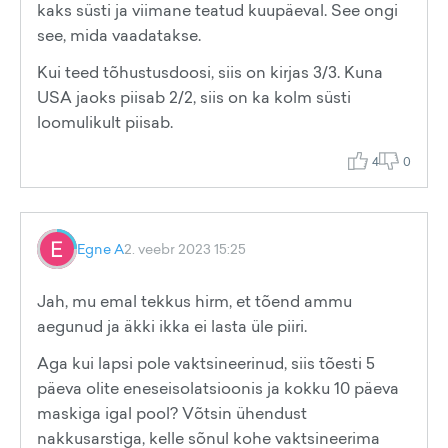
kaks süsti ja viimane teatud kuupäeval. See ongi
see, mida vaadatakse.
Kui teed tõhustusdoosi, siis on kirjas 3/3. Kuna
USA jaoks piisab 2/2, siis on ka kolm süsti
loomulikult piisab.
4
0
Egne A
2. veebr 2023 15:25
Jah, mu emal tekkus hirm, et tõend ammu
aegunud ja äkki ikka ei lasta üle piiri.
Aga kui lapsi pole vaktsineerinud, siis tõesti 5
päeva olite eneseisolatsioonis ja kokku 10 päeva
maskiga igal pool? Võtsin ühendust
nakkusarstiga, kelle sõnul kohe vaktsineerima