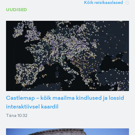
Kõik reisikaaslased
UUDISED
Castlemap – kõik maailma kindlused ja lossid
interaktiivsel kaardil
Täna 10:32