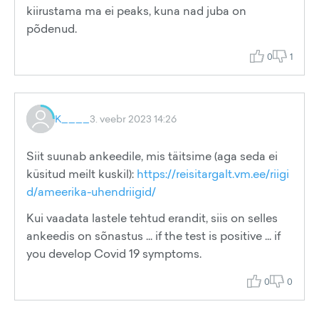
kiirustama ma ei peaks, kuna nad juba on
põdenud.
0
1
K____
3. veebr 2023 14:26
Siit suunab ankeedile, mis täitsime (aga seda ei
küsitud meilt kuskil):
https://reisitargalt.vm.ee/riigi
d/ameerika-uhendriigid/
Kui vaadata lastele tehtud erandit, siis on selles
ankeedis on sõnastus ... if the test is positive ... if
you develop Covid 19 symptoms.
0
0