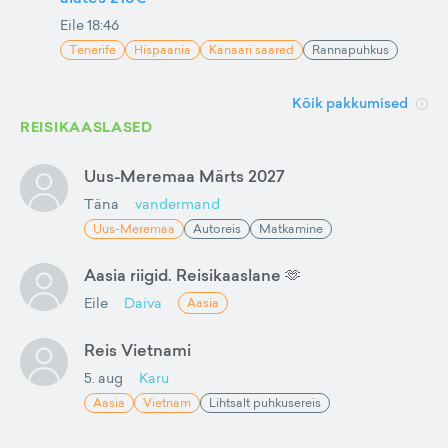
Eile 18:46
Tenerife
Hispaania
Kanaari saared
Rannapuhkus
Kõik pakkumised
REISIKAASLASED
Uus-Meremaa Märts 2027
Täna
vandermand
Uus-Meremaa
Autoreis
Matkamine
Aasia riigid. Reisikaaslane 🫶
Eile
Daiva
Aasia
Reis Vietnami
5. aug
Karu
Aasia
Vietnam
Lihtsalt puhkusereis