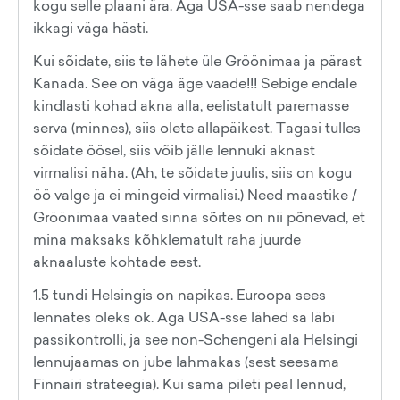
kogu selle plaani ära. Aga USA-sse saab nendega
ikkagi väga hästi.
Kui sõidate, siis te lähete üle Gröönimaa ja pärast
Kanada. See on väga äge vaade!!! Sebige endale
kindlasti kohad akna alla, eelistatult paremasse
serva (minnes), siis olete allapäikest. Tagasi tulles
sõidate öösel, siis võib jälle lennuki aknast
virmalisi näha. (Ah, te sõidate juulis, siis on kogu
öö valge ja ei mingeid virmalisi.) Need maastike /
Gröönimaa vaated sinna sõites on nii põnevad, et
mina maksaks kõhklematult raha juurde
aknaaluste kohtade eest.
1.5 tundi Helsingis on napikas. Euroopa sees
lennates oleks ok. Aga USA-sse lähed sa läbi
passikontrolli, ja see non-Schengeni ala Helsingi
lennujaamas on jube lahmakas (sest seesama
Finnairi strateegia). Kui sama pileti peal lennud,