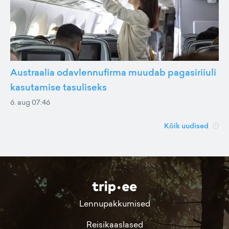
Austraalia odavlennufirma muudab pagasiriiuli
kasutamise tasuliseks
6. aug 07:46
Kõik uudised
Lennupakkumised
Reisikaaslased