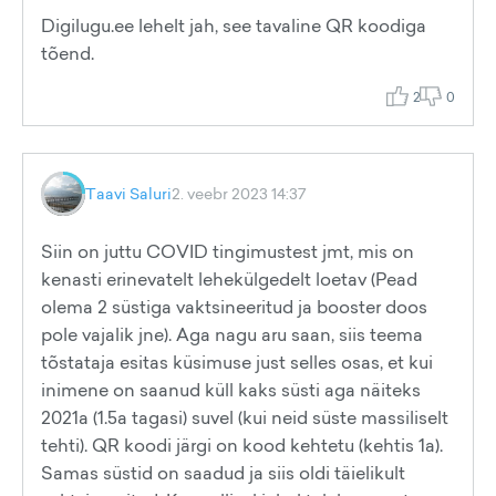
Digilugu.ee lehelt jah, see tavaline QR koodiga
tõend.
2
0
Taavi Saluri
2. veebr 2023 14:37
Siin on juttu COVID tingimustest jmt, mis on
kenasti erinevatelt lehekülgedelt loetav (Pead
olema 2 süstiga vaktsineeritud ja booster doos
pole vajalik jne). Aga nagu aru saan, siis teema
tõstataja esitas küsimuse just selles osas, et kui
inimene on saanud küll kaks süsti aga näiteks
2021a (1.5a tagasi) suvel (kui neid süste massiliselt
tehti). QR koodi järgi on kood kehtetu (kehtis 1a).
Samas süstid on saadud ja siis oldi täielikult