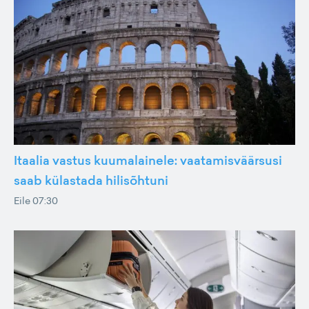
Itaalia vastus kuumalainele: vaatamisväärsusi
saab külastada hilisõhtuni
Eile 07:30