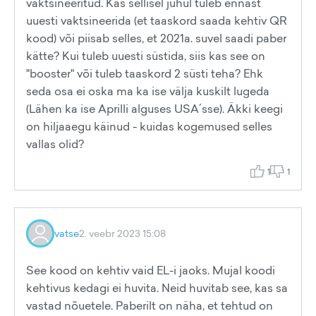
vaktsineeritud. Kas sellisel juhul tuleb ennast
uuesti vaktsineerida (et taaskord saada kehtiv QR
kood) või piisab selles, et 2021a. suvel saadi paber
kätte? Kui tuleb uuesti süstida, siis kas see on
"booster" või tuleb taaskord 2 süsti teha? Ehk
seda osa ei oska ma ka ise välja kuskilt lugeda
(Lähen ka ise Aprilli alguses USA´sse). Äkki keegi
on hiljaaegu käinud - kuidas kogemused selles
vallas olid?
1
1
vatse
2. veebr 2023 15:08
See kood on kehtiv vaid EL-i jaoks. Mujal koodi
kehtivus kedagi ei huvita. Neid huvitab see, kas sa
vastad nõuetele. Paberilt on näha, et tehtud on