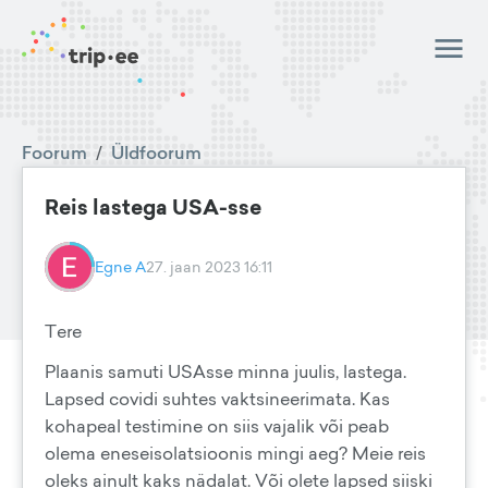
Foorum
/
Üldfoorum
Reis lastega USA-sse
Egne A
27. jaan 2023 16:11
Tere
Plaanis samuti USAsse minna juulis, lastega.
Lapsed covidi suhtes vaktsineerimata. Kas
kohapeal testimine on siis vajalik või peab
olema eneseisolatsioonis mingi aeg? Meie reis
oleks ainult kaks nädalat. Või olete lapsed siiski