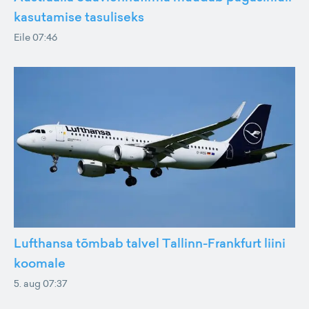
kasutamise tasuliseks
Eile 07:46
Lufthansa tõmbab talvel Tallinn-Frankfurt liini
koomale
5. aug 07:37