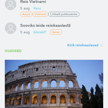
Reis Vietnami
5. aug
Karu
Aasia
Vietnam
Lihtsalt puhkusereis
Sooviks leida reisikaaslast))
5. aug
MarekP
Aasia
Kõik reisikaaslased
UUDISED