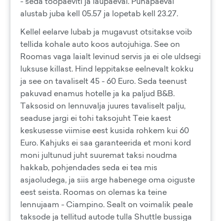
- seda toopaeviti ja laupaeval. Puhapaeval
alustab juba kell 05.57 ja lopetab kell 23.27.
Kellel eelarve lubab ja mugavust otsitakse voib
tellida kohale auto koos autojuhiga. See on
Roomas vaga laialt levinud servis ja ei ole uldsegi
luksuse killast. Hind leppitakse eelnevalt kokku
ja see on tavaliselt 45 - 60 Euro. Seda teenust
pakuvad enamus hotelle ja ka paljud B&B.
Taksosid on lennuvalja juures tavaliselt palju,
seaduse jargi ei tohi taksojuht Teie kaest
keskusesse viimise eest kusida rohkem kui 60
Euro. Kahjuks ei saa garanteerida et moni kord
moni jultunud juht suuremat taksi noudma
hakkab, pohjendades seda ei tea mis
asjaoludega, ja siis arge habenege oma oiguste
eest seista. Roomas on olemas ka teine
lennujaam - Ciampino. Sealt on voimalik peale
taksode ja tellitud autode tulla Shuttle bussiga