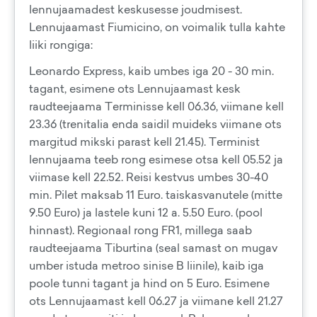
lennujaamadest keskusesse joudmisest.
Lennujaamast Fiumicino, on voimalik tulla kahte
liiki rongiga:
Leonardo Express, kaib umbes iga 20 - 30 min.
tagant, esimene ots Lennujaamast kesk
raudteejaama Terminisse kell 06.36, viimane kell
23.36 (trenitalia enda saidil muideks viimane ots
margitud mikski parast kell 21.45). Terminist
lennujaama teeb rong esimese otsa kell 05.52 ja
viimase kell 22.52. Reisi kestvus umbes 30-40
min. Pilet maksab 11 Euro. taiskasvanutele (mitte
9.50 Euro) ja lastele kuni 12 a. 5.50 Euro. (pool
hinnast). Regionaal rong FR1, millega saab
raudteejaama Tiburtina (seal samast on mugav
umber istuda metroo sinise B liinile), kaib iga
poole tunni tagant ja hind on 5 Euro. Esimene
ots Lennujaamast kell 06.27 ja viimane kell 21.27