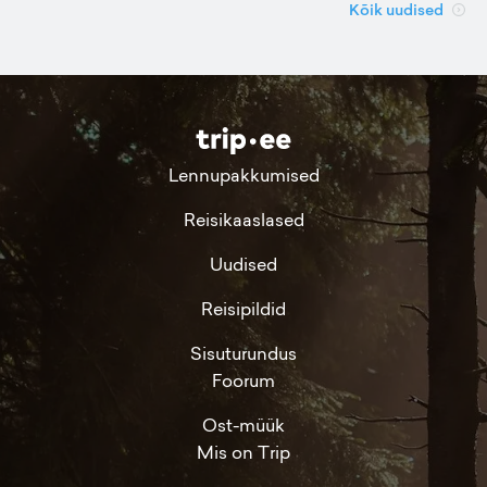
Kõik uudised
Lennupakkumised
Reisikaaslased
Uudised
Reisipildid
Sisuturundus
Foorum
Ost-müük
Mis on Trip