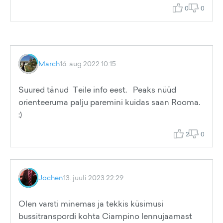
0
0
March
16. aug 2022 10:15
Suured tänud Teile info eest. Peaks nüüd
orienteeruma palju paremini kuidas saan Rooma.
:)
2
0
Jochen
13. juuli 2023 22:29
Olen varsti minemas ja tekkis küsimusi
bussitranspordi kohta Ciampino lennujaamast