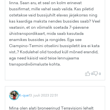
linna. Saan aru, et seal on kolm erinevat
bussifirmat, mille vahel saab valida. Kas piletid
ostetakse vaid bussijuhilt elavas järjekorras ning
kas kaardiga maksta nendes bussides saab? Veel
vaatasin, et on võimalik soetada 7-päevane
ühistranspordikaart, mida saab kasutada
enamikes bussides ja rongides. Ega see
Ciampino-Termini otseliini bussipiletit ära ei kata
vist..? Kodulehel olid toodud küll mõned erandid,
aga need käisid vaid teise lennujaama
transpordivõimaluste kohta.
0
0
K-que
13. juuli 2023 22:51
Mina olen alati broneerinud Terravisioni lehelt