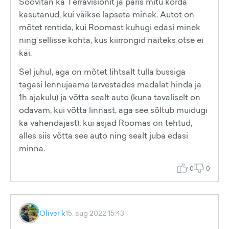
Soovitan ka Terravisionit ja päris mitu korda
kasutanud, kui väikse lapseta minek. Autot on
mõtet rentida, kui Roomast kuhugi edasi minek
ning sellisse kohta, kus kiirrongid näiteks otse ei
käi.
Sel juhul, aga on mõtet lihtsalt tulla bussiga
tagasi lennujaama (arvestades madalat hinda ja
1h ajakulu) ja võtta sealt auto (kuna tavaliselt on
odavam, kui võtta linnast, aga see sõltub muidugi
ka vahendajast), kui asjad Roomas on tehtud,
alles siis võtta see auto ning sealt juba edasi
minna.
0
0
Oliver k
15. aug 2022 15:43