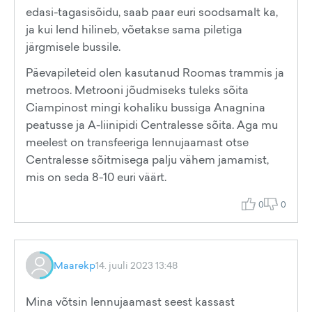
edasi-tagasisõidu, saab paar euri soodsamalt ka,
ja kui lend hilineb, võetakse sama piletiga
järgmisele bussile.
Päevapileteid olen kasutanud Roomas trammis ja
metroos. Metrooni jõudmiseks tuleks sõita
Ciampinost mingi kohaliku bussiga Anagnina
peatusse ja A-liinipidi Centralesse sõita. Aga mu
meelest on transfeeriga lennujaamast otse
Centralesse sõitmisega palju vähem jamamist,
mis on seda 8-10 euri väärt.
0
0
Maarekp
14. juuli 2023 13:48
Mina võtsin lennujaamast seest kassast