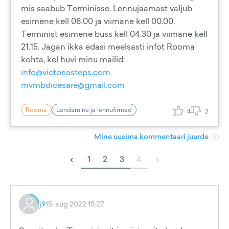
mis saabub Terminisse. Lennujaamast valjub
esimene kell 08.00 ja viimane kell 00.00.
Terminist esimene buss kell 04.30 ja viimane kell
21.15. Jagan ikka edasi meelsasti infot Rooma
kohta, kel huvi minu mailid:
info@victoriasteps.com
mvmbdicesare@gmail.com
Rooma
Lendamine ja lennufirmad
4
2
Mine uusima kommentaari juurde
‹
›
1
2
3
4
j9
15. aug 2022 15:27