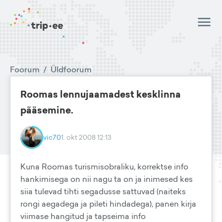
Foorum
/
Üldfoorum
Roomas lennujaamadest kesklinna
pääsemine.
vic70
1. okt 2008 12:13
Kuna Roomas turismisobraliku, korrektse info
hankimisega on nii nagu ta on ja inimesed kes
siia tulevad tihti segadusse sattuvad (naiteks
rongi aegadega ja pileti hindadega), panen kirja
viimase hangitud ja tapseima info