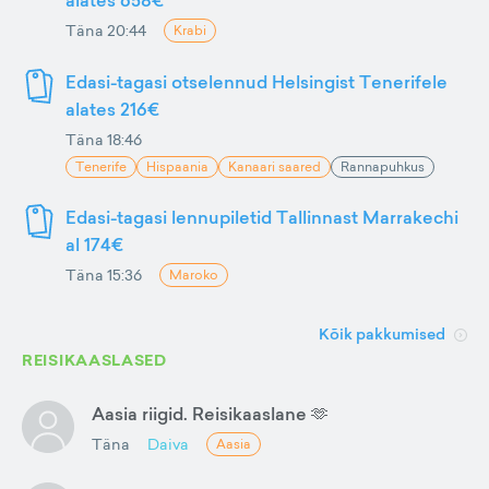
alates 658€
Täna 20:44
Krabi
Edasi-tagasi otselennud Helsingist Tenerifele
alates 216€
Täna 18:46
Tenerife
Hispaania
Kanaari saared
Rannapuhkus
Edasi-tagasi lennupiletid Tallinnast Marrakechi
al 174€
Täna 15:36
Maroko
Kõik pakkumised
REISIKAASLASED
Aasia riigid. Reisikaaslane 🫶
Täna
Daiva
Aasia