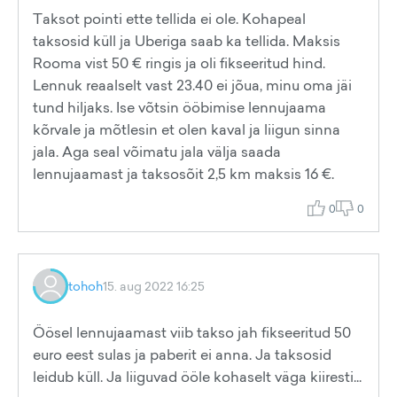
Taksot pointi ette tellida ei ole. Kohapeal
taksosid küll ja Uberiga saab ka tellida. Maksis
Rooma vist 50 € ringis ja oli fikseeritud hind.
Lennuk reaalselt vast 23.40 ei jõua, minu oma jäi
tund hiljaks. Ise võtsin ööbimise lennujaama
kõrvale ja mõtlesin et olen kaval ja liigun sinna
jala. Aga seal võimatu jala välja saada
lennujaamast ja taksosõit 2,5 km maksis 16 €.
0
0
tohoh
15. aug 2022 16:25
Öösel lennujaamast viib takso jah fikseeritud 50
euro eest sulas ja paberit ei anna. Ja taksosid
leidub küll. Ja liiguvad ööle kohaselt väga kiiresti...