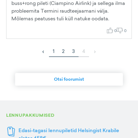
buss+rong pileti (Ciampino Airlink) ja sellega ilma
probleemita Termini raudteejaamani välja.
Mõlemas peatuses tuli küll natuke oodata.
0
0
‹
›
1
2
3
4
Otsi foorumist
LENNUPAKKUMISED
Edasi-tagasi lennupiletid Helsingist Krabile