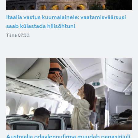
Itaalia vastus kuumalainele: vaatamisväärsusi
saab külastada hilisõhtuni
Täna 07:30
Austraalia odavlennufirma muudab pagasiriiuli