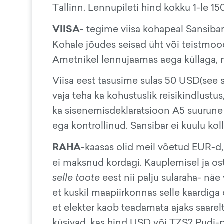
Tallinn. Lennupileti hind kokku 1-le 15
VIISA
- tegime viisa kohapeal Sansibar
Kohale jõudes seisad üht või teistmoodi 
Ametnikel lennujaamas aega küllaga, n
Viisa eest tasusime sulas 50 USD(see s
vaja teha ka kohustuslik reisikindlustu
ka sisenemisdeklaratsioon A5 suurune l
ega kontrollinud. Sansibar ei kuulu kol
RAHA
-kaasas olid meil võetud EUR-d
ei maksnud kordagi. Kauplemisel ja ostl
selle toote
eest nii palju sularaha- näe 
et kuskil maapiirkonnas selle kaardiga 
et elekter kaob teadamata ajaks saarelt
küsivad, kas hind USD või TZS? Pudi-p