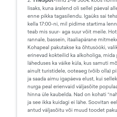
TheSpot
2.
-hind 2-le 360€ koos homm
lisaks, kuna äralend oli sellel päeval 
enne pikka tagasilendu. Igaüks sai teha 
kella 17:00-ni, mil pidime startima l
teab mis suur- aga suur võit meile. Hot
rannale, bassein, itaaliapärane mitmek
Kohapeal pakutakse ka õhtusööki, valikus
erinevad kokteilid ka alkoholiga, mida
läheduses ka väike küla, kus samuti 
ainult turistidele, ooteaeg (võib olla)
ja saada aimu igapäeva elust, kui selle
nurga peal erienvaid väljasõite popula
hinna üle kaubelda. Nad on kohati “nah
ja see ikka kuidagi ei lähe. Soovitan 
antud väljasõitu või muud toodet pakuv