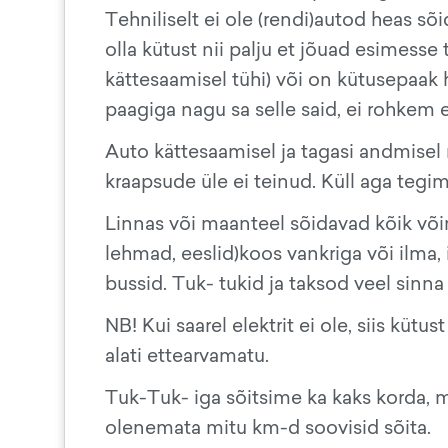
Tehniliselt ei ole (rendi)autod heas sõ
olla kütust nii palju et jõuad esimesse
kättesaamisel tühi) või on kütusepaak ho
paagiga nagu sa selle said, ei rohkem 
Auto kättesaamisel ja tagasi andmisel 
kraapsude üle ei teinud. Küll aga tegi
Linnas või maanteel sõidavad kõik võim
lehmad, eeslid)koos vankriga või ilma,
bussid. Tuk- tukid ja taksod veel sinna
NB! Kui saarel elektrit ei ole, siis kütust
alati ettearvamatu.
Tuk-Tuk- iga sõitsime ka kaks korda, 
olenemata mitu km-d soovisid sõita.