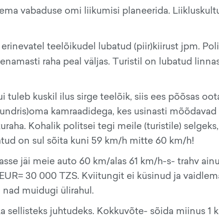
ema vabaduse omi liikumisi planeerida. Liikluskult
inevatel teelõikudel lubatud (piir)kiirust jpm. Poli
 enamasti raha peal väljas. Turistil on lubatud linna
tuleb kuskil ilus sirge teelõik, siis ees põõsas oo
s mundris)oma kamraadidega, kes usinasti mõõdavad
uraha. Kohalik politsei tegi meile (turistile) selgeks,
batud on sul sõita kuni 59 km/h mitte 60 km/h!
asse jäi meie auto 60 km/alas 61 km/h-s- trahv ainu
0 EUR= 30 000 TZS. Kviitungit ei küsinud ja vaidlem
 nad muidugi ülirahul.
ka sellisteks juhtudeks. Kokkuvõte- sõida miinus 1 