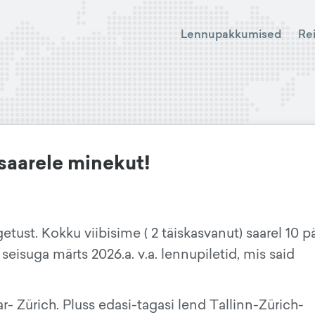
Lennupakkumised
Re
saarele minekut!
etust. Kokku viibisime ( 2 täiskasvanut) saarel 10 p
seisuga märts 2026.a. v.a. lennupiletid, mis said
- Zürich. Pluss edasi-tagasi lend Tallinn-Zürich-