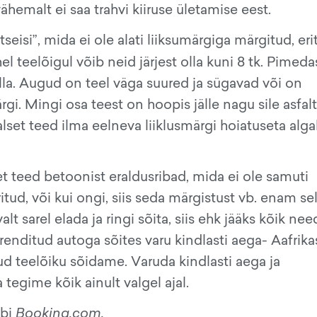
vähemalt ei saa trahvi kiiruse ületamise eest.
seisi”, mida ei ole alati liiksumärgiga märgitud, erit
l teelõigul võib neid järjest olla kuni 8 tk. Pimeda
olla. Augud on teel väga suured ja sügavad või on
gi. Mingi osa teest on hoopis jälle nagu sile asfalt
aalset teed ilma eelneva liiklusmärgi hoiatuseta alg
t teed betoonist eraldusribad, mida ei ole samuti
itud, või kui ongi, siis seda märgistust vb. enam sel
valt sarel elada ja ringi sõita, siis ehk jääks kõik nee
nditud autoga sõites varu kindlasti aega- Aafrikas
ud teelõiku sõidame. Varuda kindlasti aega ja
tegime kõik ainult valgel ajal.
äbi
Booking.com.