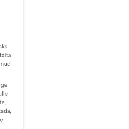
aks
täita
sinud
iga
ulle
te,
tada,
he