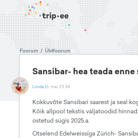
Foorum
/
Üldfoorum
Sansibar- hea teada enne 
Linda:)
6. mai 23:34
Kokkuvõte Sansibari saarest ja seal kog
Kõik allpool tekstis väljatoodid hinnad 
ostetud sügis 2025.a.
Otselend Edelweissíga Zürich- Sansibar