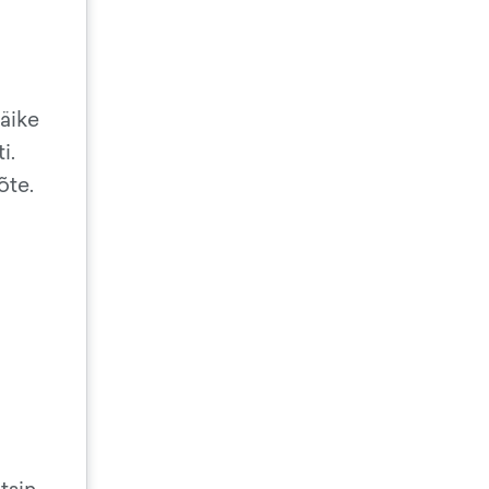
väike
i.
õte.