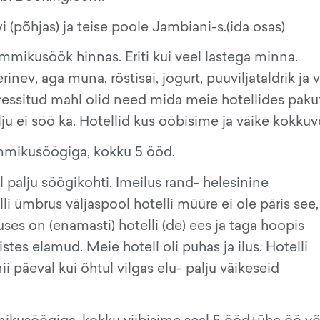
(põhjas) ja teise poole Jambiani-s.(ida osas)
ommikusöök hinnas. Eriti kui veel lastega minna.
ev, aga muna, röstisai, jogurt, puuviljataldrik ja 
pressitud mahl olid need mida meie hotellides pakut
ju ei söö ka. Hotellid kus ööbisime ja väike kokkuv
mmikusöögiga, kokku 5 ööd.
l palju söögikohti. Imeilus rand- helesinine
lli ümbrus väljaspool hotelli müüre ei ole päris see,
es on (enamasti) hotelli (de) ees ja taga hoopis
s elamud. Meie hotell oli puhas ja ilus. Hotelli
ii päeval kui õhtul vilgas elu- palju väikeseid