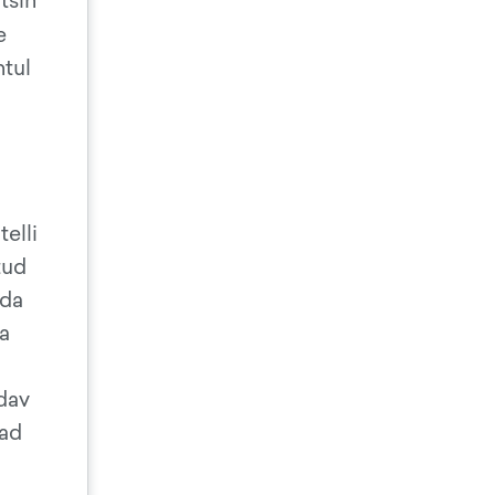
tsin
e
htul
elli
tud
lda
ga
odav
jad