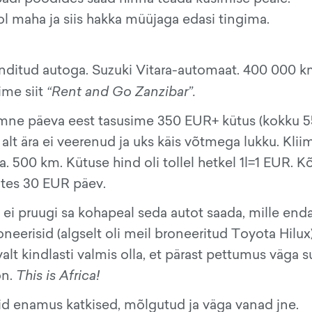
l maha ja siis hakka müüjaga edasi tingima.
renditud autoga. Suzuki Vitara-automaat. 400 000 
ime siit
“Rent and Go Zanzibar”.
ümne päeva eest tasusime 350 EUR+ kütus (kokku 5
alt ära ei veerenud ja uks käis võtmega lukku. Klii
. 500 km. Kütuse hind oli tollel hetkel 1l=1 EUR. K
ates 30 EUR päev.
s ei pruugi sa kohapeal seda autot saada, mille end
roneerisid (algselt oli meil broneeritud Toyota Hilux)
alt kindlasti valmis olla, et pärast pettumus väga s
on.
This is Africa!
d enamus katkised, mõlgutud ja väga vanad jne.