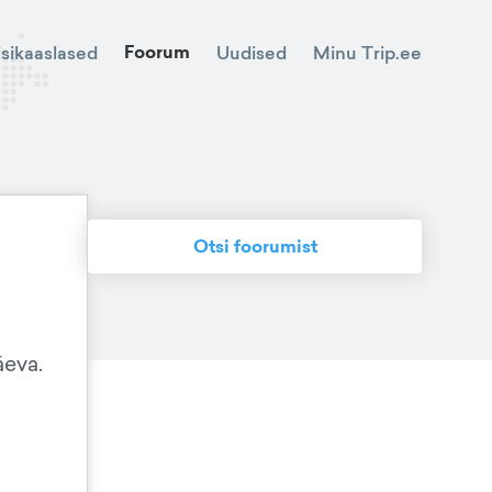
Foorum
Minu Trip.ee
isikaaslased
Uudised
Otsi foorumist
äeva.