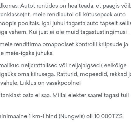
idkorras. Autot rentides on hea teada, et paagis või
 tanklasse(nt. meie rendiautol oli kütusepaak auto
opis pooltäis. Igal juhul tagasta auto täpselt selli
ega vähem. Kui just ei ole muid tagastustingimusi .
meie rendifirma omapoolset kontrolli kriipsude ja
me meie-igaks juhuks.
alikud neljarattalised või neljajalgsed ( eelkõige
 igaüks oma kiirusega. Ratturid, mopeedid, rekkad j
 vahele. Liiklus on vasakpoolne!
 tanklast osta ei saa. Millal elekter saarel tagasi tuli 
minimaalne 1 km-i hind (Nungwis) oli 10 000TZS,