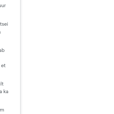
uur
tsei
s
tab
 et
lt
a ka
km