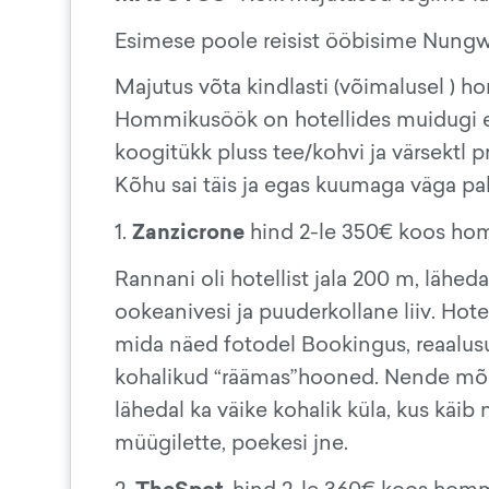
Esimese poole reisist ööbisime Nungwi 
Majutus võta kindlasti (võimalusel ) h
Hommikusöök on hotellides muidugi erin
koogitükk pluss tee/kohvi ja värsektl 
Kõhu sai täis ja egas kuumaga väga pal
Zanzicrone
1.
hind 2-le 350€ koos ho
Rannani oli hotellist jala 200 m, läheda
ookeanivesi ja puuderkollane liiv. Hote
mida näed fotodel Bookingus, reaalusus
kohalikud “räämas”hooned. Nende mõiste
lähedal ka väike kohalik küla, kus käib n
müügilette, poekesi jne.