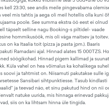
ikusöögiga, kokku viibisime seal 5 ööd+ühe öö võ
alles kell 23:30, see andis meile pingevabama olemis
veel mis tahtis ja aega oli meil hotellis olla kuni õ
ennujaama poole. See summa ekstra öö eest ei olnud
ell täpselt selline nagu Booking-s piltidel- vaade
esine hommikusöök, mis oli väga maitsev ja toitev.
 on ka Itaalia toit (pizza ja pasta jpm.). Baaris
 pakuti Ramadani ajal. Hinnad alates 15 000TZS. Hot
mõned söögikohad. Hinnad pigem kallimad ja suuna
 pikk. Küla vahel on hea võimalus ka kohalikega suhe
ks soovi ja tahtmist on. Niisamuti pakutakse sulle i
arsetesse Sansibari sihtpunktiesse. Tasub kindlasti
aalid” ja teevad näo, et sinu pakutud hind on nii 
eelenvalt natuke uurida, mis hinnaga erinevad pakku
ad, siis on ka lihtsam hinna üle tingida.