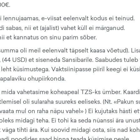
00€.
i lennujaamas, e-viisat eelenvalt kodus ei teinud.
sabas, nii et (ajalist) vahet küll ei märganud.
ii et kannatus on sinu parim sõber.
umma oli meil eelenvalt täpselt kaasa võetud). Lis
s, (44 USD) et siseneda Sansibarile. Saabudes tuleb 
eht küsimustega. Vaktsiinipasse piiril keegi ei kü
lapalaviku ohupiirkonda.
, mida vahetasime koheapeal TZS-ks ümber. Kaard
emisel oli sularaha suureks eeliseks. (Nt. «Pakun s
vaata mul on raha näpu vahel» ) Ei kujutaks hästi et
oleks midagi teha. Ei tohi ka seda nüanssi ära unus
 väga tihti ära. Kui soovid midagi osta, siis nad ko
adi poodides saad hinna teada küsimise peale.