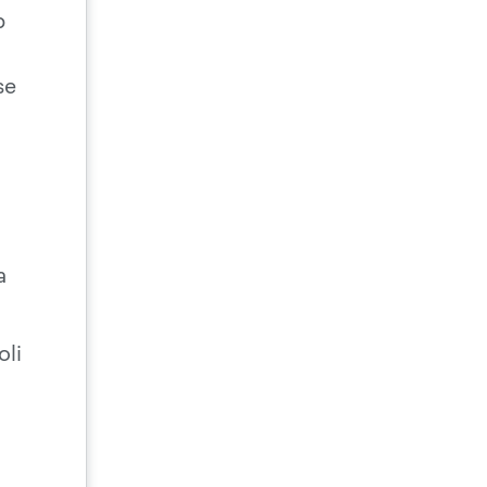
b
se
a
oli