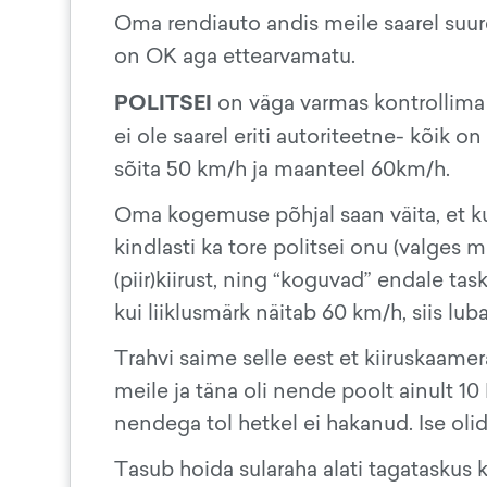
Oma rendiauto andis meile saarel suur
on OK aga ettearvamatu.
POLITSEI
on väga varmas kontrollima er
ei ole saarel eriti autoriteetne- kõik on
sõita 50 km/h ja maanteel 60km/h.
Oma kogemuse põhjal saan väita, et kui 
kindlasti ka tore politsei onu (valge
(piir)kiirust, ning “koguvad” endale task
kui liiklusmärk näitab 60 km/h, siis lu
Trahvi saime selle eest et kiiruskaamer
meile ja täna oli nende poolt ainult 1
nendega tol hetkel ei hakanud. Ise olid
Tasub hoida sularaha alati tagataskus 