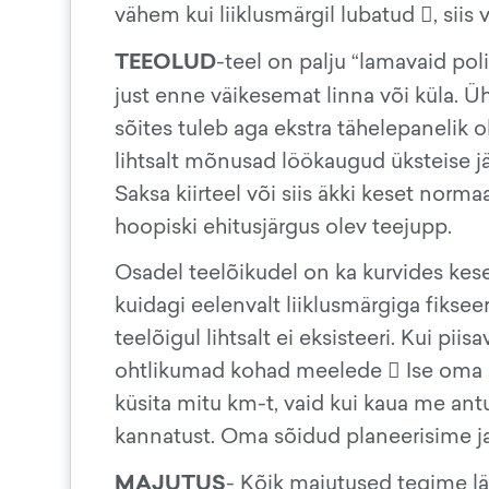
vähem kui liiklusmärgil lubatud , siis 
TEEOLUD
-teel on palju “lamavaid polit
just enne väikesemat linna või küla. Ühe
sõites tuleb aga ekstra tähelepanelik 
lihtsalt mõnusad löökaugud üksteise jär
Saksa kiirteel või siis äkki keset norm
hoopiski ehitusjärgus olev teejupp.
Osadel teelõikudel on ka kurvides kese
kuidagi eelenvalt liiklusmärgiga fikseer
teelõigul lihtsalt ei eksisteeri. Kui piisa
ohtlikumad kohad meelede  Ise oma re
küsita mitu km-t, vaid kui kaua me ant
kannatust. Oma sõidud planeerisime ja 
MAJUTUS
- Kõik majutused tegime l