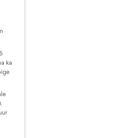
km
5
ma ka
õige
ale
.
uur