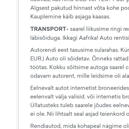
Algsest pakutud hinnast võta kohe poo
Kauplemine käib asjaga kaasas.
TRANSPORT-
saarel liikusime ringi 
läbisõiduga. Ikkagi Aafrika! Auto rentis
Autorendi eest tasusime sularahas. K
EUR.) Auto oli sõidetav. Õnneks rattad 
töötas. Kokku sõitsime autoga saarel ca
odavam autorent, mille leidsime oli al
Eelnevalt autot internetist broneeride
eelenvalt välja valisid. või internetis b
Üllatusteks tuleb saarele jõudes eelnev
ei ole. Nii lihtsalt seal asjad teienkord 
Rendiautod, mida kohapeal nägime oli