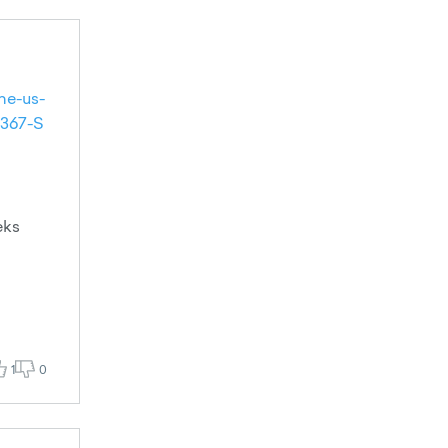
he-us-
9367-S
eks
1
0