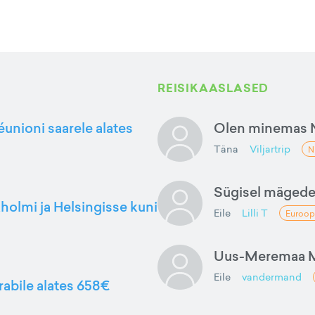
REISIKAASLASED
éunioni saarele alates
Olen minemas 
Täna
Viljartrip
N
Sügisel mäged
kholmi ja Helsingisse kuni
Eile
Lilli T
Euroop
Uus-Meremaa M
Eile
vandermand
rabile alates 658€