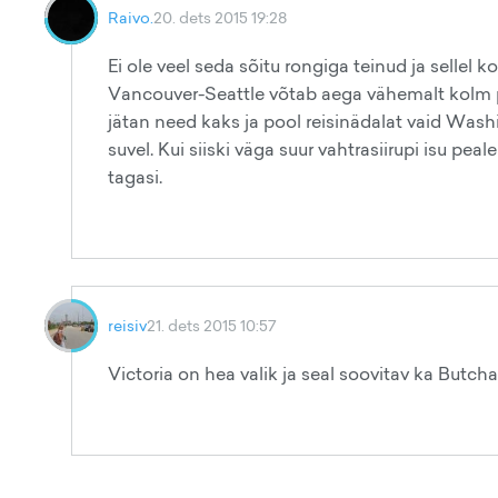
Raivo.
20. dets 2015 19:28
Ei ole veel seda sõitu rongiga teinud ja sellel k
Vancouver-Seattle võtab aega vähemalt kolm p
jätan need kaks ja pool reisinädalat vaid Washi
suvel. Kui siiski väga suur vahtrasiirupi isu pe
tagasi.
reisiv
21. dets 2015 10:57
Victoria on hea valik ja seal soovitav ka Butch