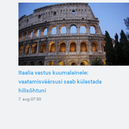
Itaalia vastus kuumalainele:
vaatamisväärsusi saab külastada
hilisõhtuni
7. aug 07:30