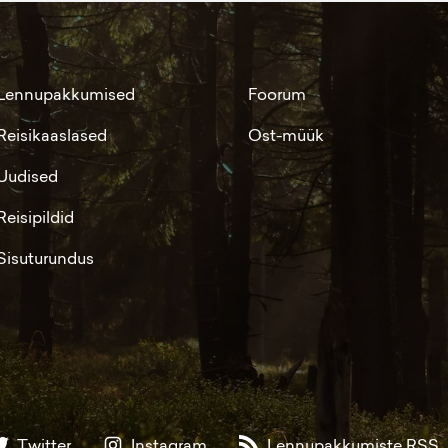
Lennupakkumised
Foorum
Reisikaaslased
Ost-müük
Uudised
Reisipildid
Sisuturundus
Twitter
Instagram
Lennupakkumiste RSS