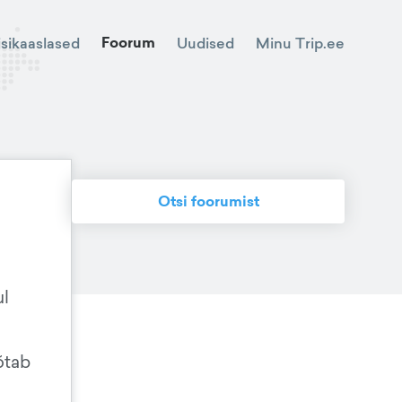
Foorum
Minu Trip.ee
isikaaslased
Uudised
Otsi foorumist
ul
õtab