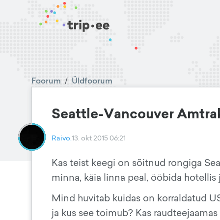
Foorum
/
Üldfoorum
Seattle-Vancouver Amtra
Raivo.
13. okt 2015 06:21
Kas teist keegi on sõitnud rongiga Se
minna, käia linna peal, ööbida hotellis 
Mind huvitab kuidas on korraldatud US
ja kus see toimub? Kas raudteejaamas v