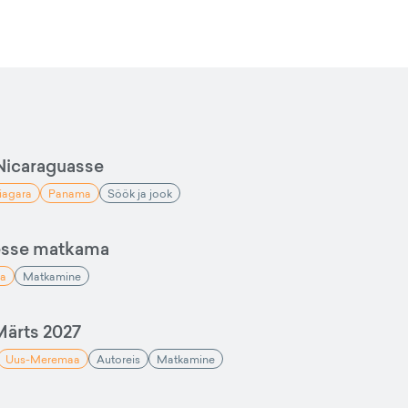
Nicaraguasse
iagara
Panama
Söök ja jook
esse matkama
a
Matkamine
ärts 2027
Uus-Meremaa
Autoreis
Matkamine