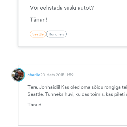
Või eelistada siiski autot?
Tänan!
Seattle
Rongireis
charlie
20. dets 2015 11:59
Tere, Johhaidii! Kas oled oma sõidu rongiga te
Seattle. Tunneks huvi, kuidas toimis, kas pileti 
Tänud!