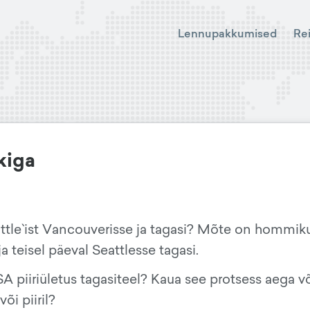
Lennupakkumised
Re
kiga
attle`ist Vancouverisse ja tagasi? Mõte on hommik
ja teisel päeval Seattlesse tagasi.
A piiriületus tagasiteel? Kaua see protsess aega v
õi piiril?