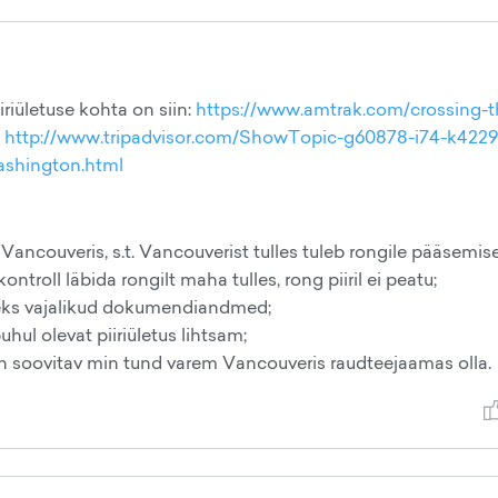
iriületuse kohta on siin:
https://www.amtrak.com/crossing-t
:
http://www.tripadvisor.com/ShowTopic-g60878-i74-k422
shington.html
d Vancouveris, s.t. Vancouverist tulles tuleb rongile pääsemis
ontroll läbida rongilt maha tulles, rong piiril ei peatu;
tuseks vajalikud dokumendiandmed;
uhul olevat piiriületus lihtsam;
n soovitav min tund varem Vancouveris raudteejaamas olla.