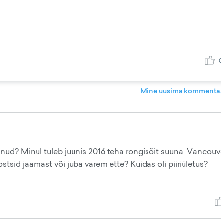
Mine uusima kommentaa
inud? Minul tuleb juunis 2016 teha rongisõit suunal Vancouv
ostsid jaamast või juba varem ette? Kuidas oli piiriületus?