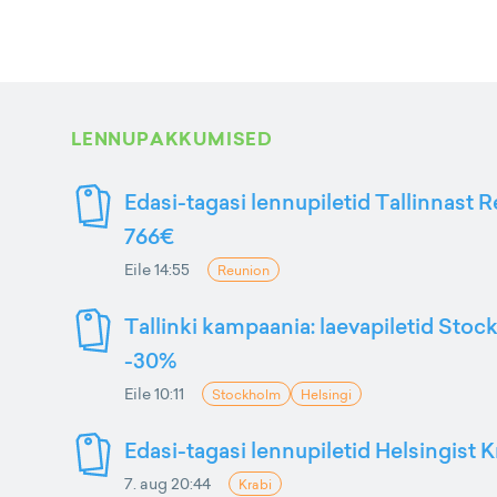
LENNUPAKKUMISED
Edasi-tagasi lennupiletid Tallinnast R
766€
Eile 14:55
Reunion
Tallinki kampaania: laevapiletid Stoc
-30%
Eile 10:11
Stockholm
Helsingi
Edasi-tagasi lennupiletid Helsingist K
7. aug 20:44
Krabi