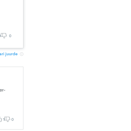
0
0
ri juurde
er-
1
0