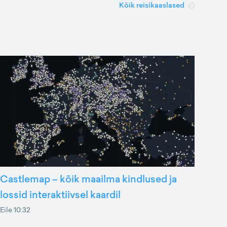
Kõik reisikaaslased
Castlemap – kõik maailma kindlused ja
lossid interaktiivsel kaardil
Eile 10:32