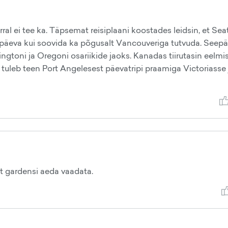
orral ei tee ka. Täpsemat reisiplaani koostades leidsin, et Seat
äeva kui soovida ka põgusalt Vancouveriga tutvuda. Seepä
ngtoni ja Oregoni osariikide jaoks. Kanadas tiirutasin eelmi
ale tuleb teen Port Angelesest päevatripi praamiga Victoriasse 
at gardensi aeda vaadata.