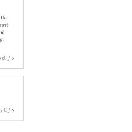
tle-
rast
sel
ja
0
0
1
0