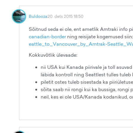
Buldooza
20. dets 2015 18:50
Sõitnud seda ei ole, ent ametlik Amtraki info pi
canadian-border
ning reisijate kogemused siin
eattle_to_Vancouver_by_Amtrak-Seattle_Wa
Kokkuvõtlik ülevaade:
nii USA kui Kanada piirivale ja toll asuva
läbida kontroll ning Seattlest tulles tuleb k
piletit ostes tuleb sisestada ka piiriüle
sõita saab nii rongi kui ka bussiga, rongi p
neil, kes ei ole USA/Kanada kodanikud, o