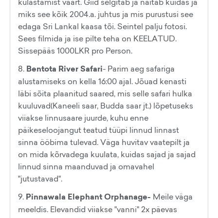
külastamist väärt. Giid selgitab ja näitab kuidas ja
miks see kõik 2004.a. juhtus ja mis purustusi see
edaga Sri Lankal kaasa tõi. Seintel palju fotosi.
Sees filmida ja ise pilte teha on KEELATUD.
Sissepääs 1000LKR pro Person.
8.
Bentota River Safari
- Parim aeg safariga
alustamiseks on kella 16:00 ajal. Jõuad kenasti
läbi sõita plaanitud saared, mis selle safari hulka
kuuluvad(Kaneeli saar, Budda saar jt.) lõpetuseks
viiakse linnusaare juurde, kuhu enne
päikeseloojangut teatud tüüpi linnud linnast
sinna ööbima tulevad. Väga huvitav vaatepilt ja
on mida kõrvadega kuulata, kuidas sajad ja sajad
linnud sinna maanduvad ja omavahel
"jutustavad".
9.
Pinnawala Elephant Orphanage-
Meile väga
meeldis. Elevandid viiakse "vanni" 2x päevas