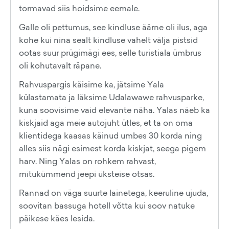
tormavad siis hoidsime eemale.
Galle oli pettumus, see kindluse äärne oli ilus, aga
kohe kui nina sealt kindluse vahelt välja pistsid
ootas suur prügimägi ees, selle turistiala ümbrus
oli kohutavalt räpane.
Rahvuspargis käisime ka, jätsime Yala
külastamata ja läksime Udalawawe rahvusparke,
kuna soovisime vaid elevante näha. Yalas näeb ka
kiskjaid aga meie autojuht ütles, et ta on oma
klientidega kaasas käinud umbes 30 korda ning
alles siis nägi esimest korda kiskjat, seega pigem
harv. Ning Yalas on rohkem rahvast,
mitukümmend jeepi üksteise otsas.
Rannad on väga suurte lainetega, keeruline ujuda,
soovitan bassuga hotell võtta kui soov natuke
päikese käes lesida.