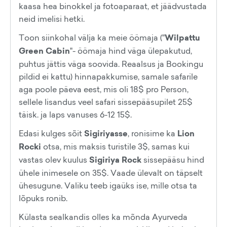
kaasa hea binokkel ja fotoaparaat, et jäädvustada
neid imelisi hetki.
Toon siinkohal välja ka meie öömaja ("
Wilpattu
Green Cabin
"- öömaja hind väga ülepakutud,
puhtus jättis väga soovida. Reaalsus ja Bookingu
pildid ei kattu) hinnapakkumise, samale safarile
aga poole päeva eest, mis oli 18$ pro Person,
sellele lisandus veel safari sissepääsupilet 25$
täisk. ja laps vanuses 6-12 15$.
Edasi kulges sõit
Sigiriyasse
, ronisime ka
Lion
Rocki
otsa, mis maksis turistile 3$, samas kui
vastas olev kuulus
Sigiriya Rock
sissepääsu hind
ühele inimesele on 35$. Vaade ülevalt on täpselt
ühesugune. Valiku teeb igaüks ise, mille otsa ta
lõpuks ronib.
Külasta sealkandis olles ka mõnda Ayurveda