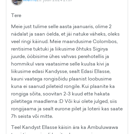
Tere
Meie just tulime selle aasta jaanuaris, olime 2
nädalat ja saan öelda, et jäi natuke väheks, oleks
veel ringi käinud. Meie maandusime Colombos,
rentisime tuktuki ja liikusime õhtuks Sigirya
juurde, ööbisime ühes vahvas perehotellis ja
hommikul vara vaatasime selle kuulsa kivi ja
liikusime edasi Kandysse, sealt Edasi Ellasse,
kauni vaatega rongisõidu plaanist loobusime
kuna ei saanud pileteid rongile. Kui plaanite ka
rongiga sõita, soovitan 2-3 kuud ette hakata
piletitega maadlema :D Või kui olete julged, siis
rongijaama ja sealt eurone pilet ja loterii kas saate
7h seista või mitte.
Teel Kandyst Ellasse käisin ära ka Ambuluwawa