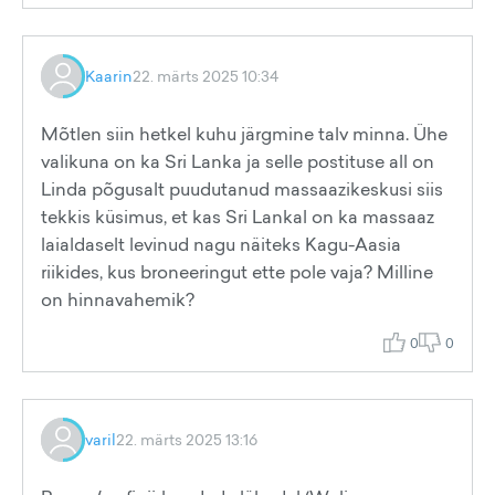
Kaarin
22. märts 2025 10:34
Mõtlen siin hetkel kuhu järgmine talv minna. Ühe
valikuna on ka Sri Lanka ja selle postituse all on
Linda põgusalt puudutanud massaazikeskusi siis
tekkis küsimus, et kas Sri Lankal on ka massaaz
laialdaselt levinud nagu näiteks Kagu-Aasia
riikides, kus broneeringut ette pole vaja? Milline
on hinnavahemik?
0
0
varil
22. märts 2025 13:16