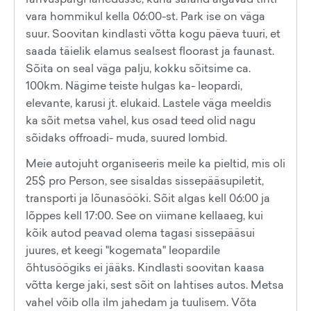
vara hommikul kella 06:00-st. Park ise on väga
suur. Soovitan kindlasti võtta kogu päeva tuuri, et
saada täielik elamus sealsest floorast ja faunast.
Sõita on seal väga palju, kokku sõitsime ca.
100km. Nägime teiste hulgas ka- leopardi,
elevante, karusi jt. elukaid. Lastele väga meeldis
ka sõit metsa vahel, kus osad teed olid nagu
sõidaks offroadi- muda, suured lombid.
Meie autojuht organiseeris meile ka pieltid, mis oli
25$ pro Person, see sisaldas sissepääsupiletit,
transporti ja lõunasööki. Sõit algas kell 06:00 ja
lõppes kell 17:00. See on viimane kellaaeg, kui
kõik autod peavad olema tagasi sissepääsui
juures, et keegi "kogemata" leopardile
õhtusöögiks ei jääks. Kindlasti soovitan kaasa
võtta kerge jaki, sest sõit on lahtises autos. Metsa
vahel võib olla ilm jahedam ja tuulisem. Võta