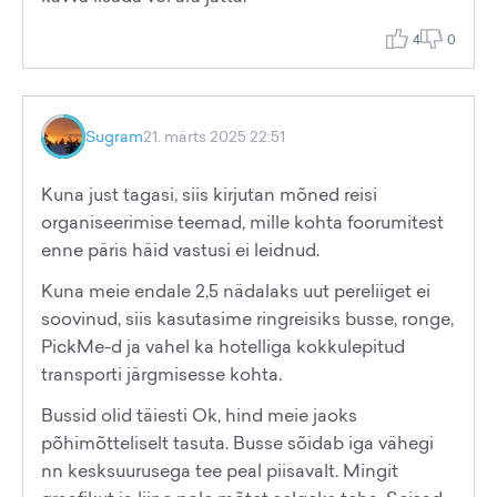
4
0
Sugram
21. märts 2025 22:51
Kuna just tagasi, siis kirjutan mõned reisi
organiseerimise teemad, mille kohta foorumitest
enne päris häid vastusi ei leidnud.
Kuna meie endale 2,5 nädalaks uut pereliiget ei
soovinud, siis kasutasime ringreisiks busse, ronge,
PickMe-d ja vahel ka hotelliga kokkulepitud
transporti järgmisesse kohta.
Bussid olid täiesti Ok, hind meie jaoks
põhimõtteliselt tasuta. Busse sõidab iga vähegi
nn kesksuurusega tee peal piisavalt. Mingit