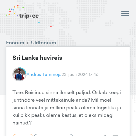
Foorum
/
Üldfoorum
Sri Lanka huvireis
Andrus Tammoja
23. juuli 2024 17:46
Tere. Reisinud sinna ilmselt paljud. Oskab keegi
juhtnööre veel mittekäinule anda? Mil moel
sinna lennata ja milline peaks olema logistika ja
kui pikk peaks olema kestus, et oleks midagi
näinud.?