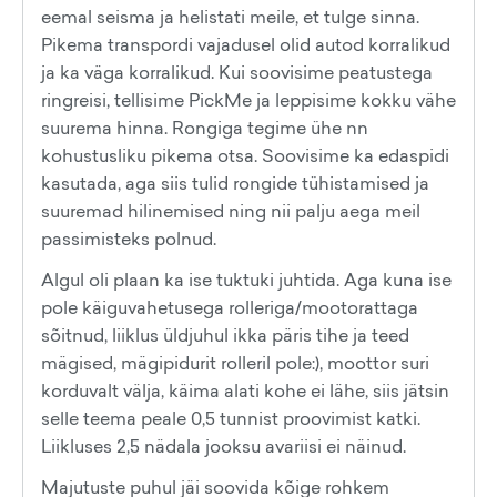
eemal seisma ja helistati meile, et tulge sinna.
Pikema transpordi vajadusel olid autod korralikud
ja ka väga korralikud. Kui soovisime peatustega
ringreisi, tellisime PickMe ja leppisime kokku vähe
suurema hinna. Rongiga tegime ühe nn
kohustusliku pikema otsa. Soovisime ka edaspidi
kasutada, aga siis tulid rongide tühistamised ja
suuremad hilinemised ning nii palju aega meil
passimisteks polnud.
Algul oli plaan ka ise tuktuki juhtida. Aga kuna ise
pole käiguvahetusega rolleriga/mootorattaga
sõitnud, liiklus üldjuhul ikka päris tihe ja teed
mägised, mägipidurit rolleril pole:), moottor suri
korduvalt välja, käima alati kohe ei lähe, siis jätsin
selle teema peale 0,5 tunnist proovimist katki.
Liikluses 2,5 nädala jooksu avariisi ei näinud.
Majutuste puhul jäi soovida kõige rohkem