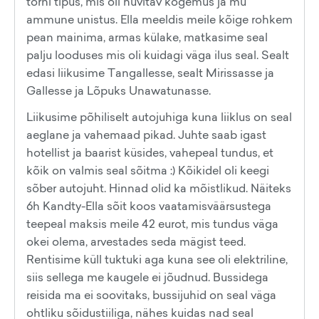
torni tipus, mis oli huvitav kogemus ja mu
ammune unistus. Ella meeldis meile kõige rohkem
pean mainima, armas külake, matkasime seal
palju looduses mis oli kuidagi väga ilus seal. Sealt
edasi liikusime Tangallesse, sealt Mirissasse ja
Gallesse ja Lõpuks Unawatunasse.
Liikusime põhiliselt autojuhiga kuna liiklus on seal
aeglane ja vahemaad pikad. Juhte saab igast
hotellist ja baarist küsides, vahepeal tundus, et
kõik on valmis seal sõitma :) Kõikidel oli keegi
sõber autojuht. Hinnad olid ka mõistlikud. Näiteks
6h Kandty-Ella sõit koos vaatamisväärsustega
teepeal maksis meile 42 eurot, mis tundus väga
okei olema, arvestades seda mägist teed.
Rentisime küll tuktuki aga kuna see oli elektriline,
siis sellega me kaugele ei jõudnud. Bussidega
reisida ma ei soovitaks, bussijuhid on seal väga
ohtliku sõidustiiliga, nähes kuidas nad seal