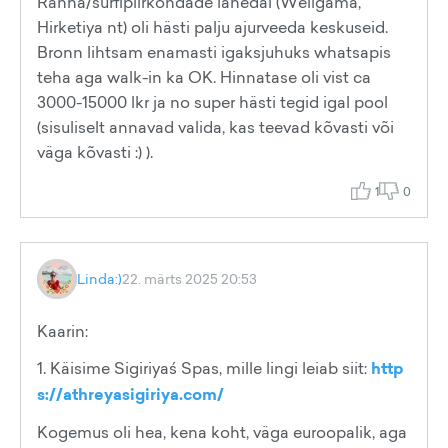
Ranna/surfipiirkondade lähedal (Weligama,
Hirketiya nt) oli hästi palju ajurveeda keskuseid.
Bronn lihtsam enamasti igaksjuhuks whatsapis
teha aga walk-in ka OK. Hinnatase oli vist ca
3000-15000 lkr ja no super hästi tegid igal pool
(sisuliselt annavad valida, kas teevad kõvasti või
väga kõvasti :) ).
1
0
Linda:)
22. märts 2025 20:53
Kaarin:
1. Käisime Sigiriyaś Spas, mille lingi leiab siit:
http
s://athreyasigiriya.com/
Kogemus oli hea, kena koht, väga euroopalik, aga