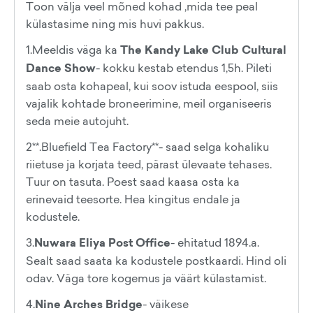
Toon välja veel mõned kohad ,mida tee peal
külastasime ning mis huvi pakkus.
1.Meeldis väga ka
The Kandy Lake Club Cultural
Dance Show
- kokku kestab etendus 1,5h. Pileti
saab osta kohapeal, kui soov istuda eespool, siis
vajalik kohtade broneerimine, meil organiseeris
seda meie autojuht.
2**.Bluefield Tea Factory**- saad selga kohaliku
riietuse ja korjata teed, pärast ülevaate tehases.
Tuur on tasuta. Poest saad kaasa osta ka
erinevaid teesorte. Hea kingitus endale ja
kodustele.
3.
Nuwara Eliya Post Office
- ehitatud 1894.a.
Sealt saad saata ka kodustele postkaardi. Hind oli
odav. Väga tore kogemus ja väärt külastamist.
4.
Nine Arches Bridge
- väikese