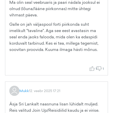
Ma olin seal veebruaris ja paari nädala jooksul ei
olnud (lõuna/lääne piirkonnas) mitte ühtegi
vihmast päeva.
Galle on jah väljaspool forti piirkonda suht
imelikult "tavaline". Aga see eest avastasin ma
seal enda jaoks falooda, mida olen ka edaspidi
korduvalt tarbinud. Kes ei tea, millega tegemist,
soovitan proovida. Kuuma ilmaga hästi mõnus.
1
1
Mukk
12. veebr 2025 17:21
Äsja Sri Lankalt naasnuna lisan lühidalt muljed.
Reis valitud Join Up/Reisidiilid kaudu ja ei virise.