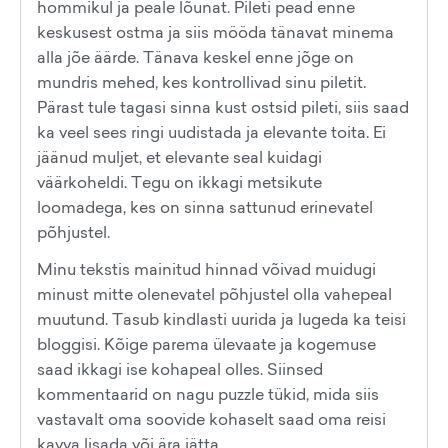
hommikul ja peale lõunat. Pileti pead enne
keskusest ostma ja siis mööda tänavat minema
alla jõe äärde. Tänava keskel enne jõge on
mundris mehed, kes kontrollivad sinu piletit.
Pärast tule tagasi sinna kust ostsid pileti, siis saad
ka veel sees ringi uudistada ja elevante toita. Ei
jäänud muljet, et elevante seal kuidagi
väärkoheldi. Tegu on ikkagi metsikute
loomadega, kes on sinna sattunud erinevatel
põhjustel.
Minu tekstis mainitud hinnad võivad muidugi
minust mitte olenevatel põhjustel olla vahepeal
muutund. Tasub kindlasti uurida ja lugeda ka teisi
bloggisi. Kõige parema ülevaate ja kogemuse
saad ikkagi ise kohapeal olles. Siinsed
kommentaarid on nagu puzzle tükid, mida siis
vastavalt oma soovide kohaselt saad oma reisi
kavva lisada või ära jätta.