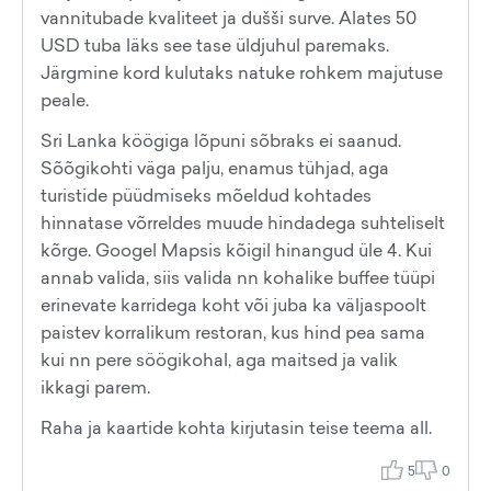
vannitubade kvaliteet ja dušši surve. Alates 50
USD tuba läks see tase üldjuhul paremaks.
Järgmine kord kulutaks natuke rohkem majutuse
peale.
Sri Lanka köögiga lõpuni sõbraks ei saanud.
Sõõgikohti väga palju, enamus tühjad, aga
turistide püüdmiseks mõeldud kohtades
hinnatase võrreldes muude hindadega suhteliselt
kõrge. Googel Mapsis kõigil hinangud üle 4. Kui
annab valida, siis valida nn kohalike buffee tüüpi
erinevate karridega koht või juba ka väljaspoolt
paistev korralikum restoran, kus hind pea sama
kui nn pere söögikohal, aga maitsed ja valik
ikkagi parem.
Raha ja kaartide kohta kirjutasin teise teema all.
5
0