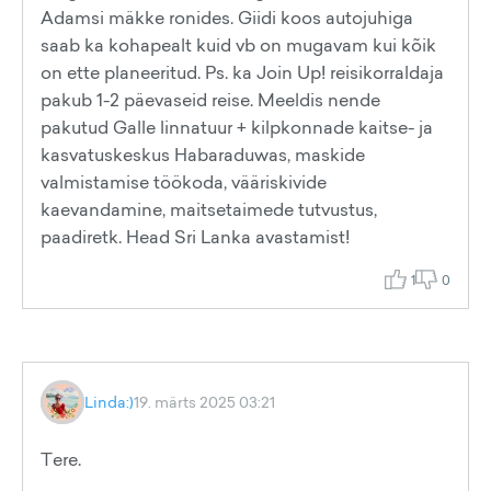
Adamsi mäkke ronides. Giidi koos autojuhiga
saab ka kohapealt kuid vb on mugavam kui kõik
on ette planeeritud. Ps. ka Join Up! reisikorraldaja
pakub 1-2 päevaseid reise. Meeldis nende
pakutud Galle linnatuur + kilpkonnade kaitse- ja
kasvatuskeskus Habaraduwas, maskide
valmistamise töökoda, vääriskivide
kaevandamine, maitsetaimede tutvustus,
paadiretk. Head Sri Lanka avastamist!
1
0
Linda:)
19. märts 2025 03:21
Tere.