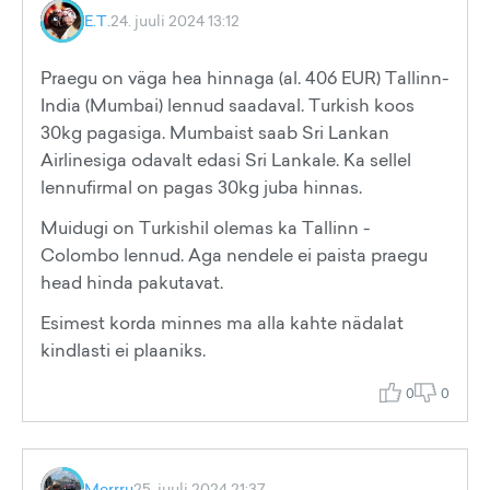
E.T.
24. juuli 2024 13:12
Praegu on väga hea hinnaga (al. 406 EUR) Tallinn-
India (Mumbai) lennud saadaval. Turkish koos
30kg pagasiga. Mumbaist saab Sri Lankan
Airlinesiga odavalt edasi Sri Lankale. Ka sellel
lennufirmal on pagas 30kg juba hinnas.
Muidugi on Turkishil olemas ka Tallinn -
Colombo lennud. Aga nendele ei paista praegu
head hinda pakutavat.
Esimest korda minnes ma alla kahte nädalat
kindlasti ei plaaniks.
0
0
Merrru
25. juuli 2024 21:37