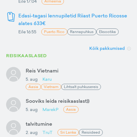
Eile 17:04
Armeenia
Edasi-tagasi lennupiletid Riiast Puerto Ricosse
alates 633€
Eile 16:55
Puerto Rico
Rannapuhkus
Eksootika
Kõik pakkumised
REISIKAASLASED
Reis Vietnami
5. aug
Karu
Aasia
Vietnam
Lihtsalt puhkusereis
Sooviks leida reisikaaslast))
5. aug
MarekP
Aasia
talvitumine
2. aug
TruT
Sri Lanka
Reisiideed