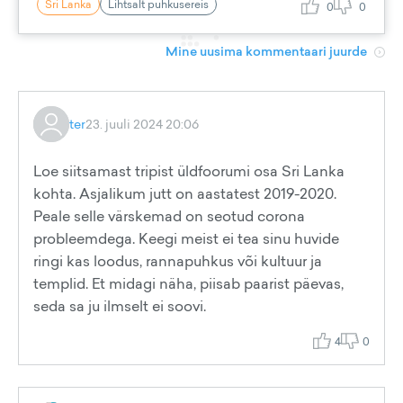
Sri Lanka
Lihtsalt puhkusereis
0
0
Mine uusima kommentaari juurde
ter
23. juuli 2024 20:06
Loe siitsamast tripist üldfoorumi osa Sri Lanka
kohta. Asjalikum jutt on aastatest 2019-2020.
Peale selle värskemad on seotud corona
probleemdega. Keegi meist ei tea sinu huvide
ringi kas loodus, rannapuhkus või kultuur ja
templid. Et midagi näha, piisab paarist päevas,
seda sa ju ilmselt ei soovi.
4
0