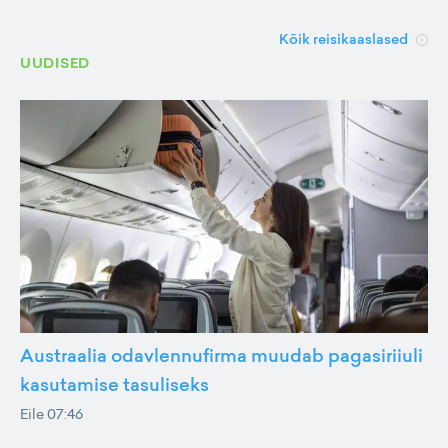
Kõik reisikaaslased
UUDISED
Austraalia odavlennufirma muudab pagasiriiuli
kasutamise tasuliseks
Eile 07:46