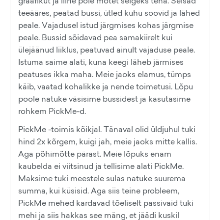
graafikut ja liine pole mõtet selgeks teha. Seisad
teeääres, peatad bussi, ütled kuhu soovid ja lähed
peale. Vajadusel istud järgmises kohas järgmise
peale. Bussid sõidavad pea samakiirelt kui
ülejäänud liiklus, peatuvad ainult vajaduse peale.
Istuma saime alati, kuna keegi läheb järmises
peatuses ikka maha. Meie jaoks elamus, tümps
käib, vaatad kohalikke ja nende toimetusi. Lõpu
poole natuke väsisime bussidest ja kasutasime
rohkem PickMe-d.
PickMe -toimis kõikjal. Tänaval olid üldjuhul tuki
hind 2x kõrgem, kuigi jah, meie jaoks mitte kallis.
Aga põhimõtte pärast. Meie lõpuks enam
kaubelda ei viitsinud ja tellisime alati PickMe.
Maksime tuki meestele sulas natuke suurema
summa, kui küsisid. Aga siis teine probleem,
PickMe mehed kardavad tõeliselt passivaid tuki
mehi ja siis hakkas see mäng, et jäädi kuskil