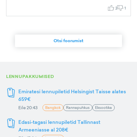
2
1
Otsi foorumist
LENNUPAKKUMISED
Emiratesi lennupiletid Helsingist Taisse alates
659€
Eile 20:43
Bangkok
Rannapuhkus
Eksootika
Edasi-tagasi lennupiletid Tallinnast
Armeeniasse al 208€