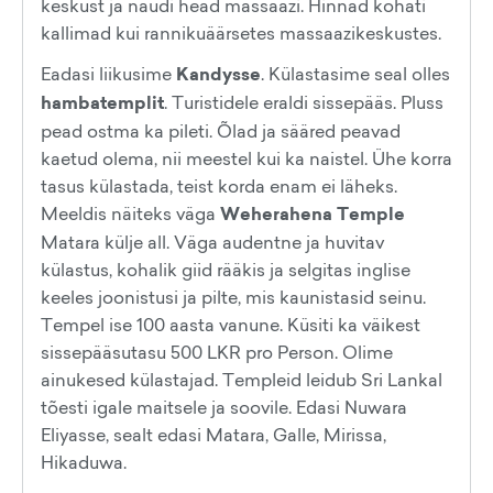
keskust ja naudi head massaazi. Hinnad kohati
kallimad kui rannikuäärsetes massaazikeskustes.
Eadasi liikusime
Kandysse
. Külastasime seal olles
hambatemplit
. Turistidele eraldi sissepääs. Pluss
pead ostma ka pileti. Õlad ja sääred peavad
kaetud olema, nii meestel kui ka naistel. Ühe korra
tasus külastada, teist korda enam ei läheks.
Meeldis näiteks väga
Weherahena Temple
Matara külje all. Väga audentne ja huvitav
külastus, kohalik giid rääkis ja selgitas inglise
keeles joonistusi ja pilte, mis kaunistasid seinu.
Tempel ise 100 aasta vanune. Küsiti ka väikest
sissepääsutasu 500 LKR pro Person. Olime
ainukesed külastajad. Templeid leidub Sri Lankal
tõesti igale maitsele ja soovile. Edasi Nuwara
Eliyasse, sealt edasi Matara, Galle, Mirissa,
Hikaduwa.