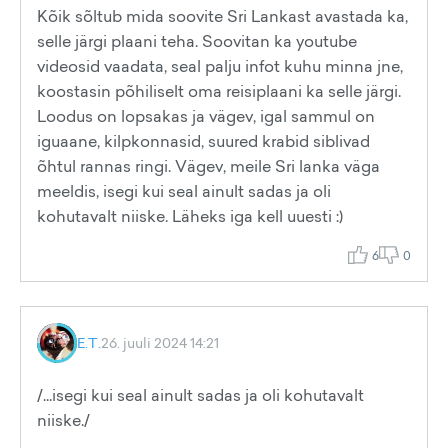
Kõik sõltub mida soovite Sri Lankast avastada ka,
selle järgi plaani teha. Soovitan ka youtube
videosid vaadata, seal palju infot kuhu minna jne,
koostasin põhiliselt oma reisiplaani ka selle järgi.
Loodus on lopsakas ja vägev, igal sammul on
iguaane, kilpkonnasid, suured krabid siblivad
õhtul rannas ringi. Vägev, meile Sri lanka väga
meeldis, isegi kui seal ainult sadas ja oli
kohutavalt niiske. Läheks iga kell uuesti :)
6
0
E.T.
26. juuli 2024 14:21
/...isegi kui seal ainult sadas ja oli kohutavalt
niiske./