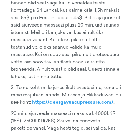
hinnad olid seal väga kallid võrreldes teiste
kohtadega Sri Lankal, kus saime käia. 1,5h maksis
seal 55$ pro Person, lapsele 45$. Selle aja jooskul
said ajurveeda massaazi pluss 20 min. ürdisaunas
istumist. Meil oli kahjuks valikus ainult üks
massaazi variant. Kui oleks pikemalt ette
teatanud vb. oleks saanud valida ka muid
massaaze. Kui on soov seal pikemalt protseduure
võtta, siis soovitav kindlasti päev kaks ette
broneerida. Ainult turistid olid seal. Uuesti sinna ei
läheks, just hinna tõttu.
2. Teine koht mille juhuslikult avastasime, kuna oli
meie majutuse lähedal Mirissas ja Hikkaduwas, oli
see koht:
https://deergayuacupressure.com/
.
90 min. ajurveeda massaazi maksis al. 4000LKR
(15$) -7500LKR(25$). Sai valida erienvate
pakettide vahel. Väga hästi tegid, sai valida, kas