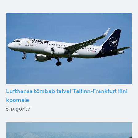
Lufthansa tõmbab talvel Tallinn-Frankfurt liini
koomale
5. aug 07:37