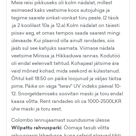
Meie reisi pikkuseks oli kolm nädalat, millest
esimesed kaks veetsime koos autojuhiga ja
tegime saarele sinkat-vonkat tiiru peale. (2 täsik
.ja 2 koolilast 10a ja 12.a) Kolm nädalat on täiesti
piisav aeg, et omas tempos saada saarest mingi
ülevaade. Kui plaanid olla ainult randades, siis
jääb sul see kahjuks saamata. Viimase nädala
veetsime Mirissa ja Hikkaduwa rannas. Kodutöö
oli endal eelenvalt tehtud. Kohapeal jätsime ära
vaid mõned kohad, mida seekord ei külastanud.
Õhtul kell 18:50 on päike loojunud ja väljas täitsa
pime. Päike on väga "terav" UV indeks päeval 10-
12. Snorgeldamiseks soovitan maski ja toru endal
kaasa võtta. Rent randades oli ca 1000-2500LKR
ühe maski ja toru eest.
Colombo lennujaamast suundusime ülesse
Wilpattu rahvusparki
. Öömaja tasub võtta
rahvuspargi lähedusse, kuna safarid algavad tihti