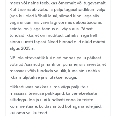
mees või naine teeb, kas õrnemalt või tugevamalt.
Koht ise näeb võibolla palju tagasihoidlikum välja
(aga kui oled kõhuli laual, silmad kinni, ega siis
väga ei uuri mis värvi lagi või mis dekoratsioonid
seintel on :), aga teenus oli väga aus. Pärast
tundsid ikka, et on muditud. Läheksin iga kell
sinna uuesti tagasi. Need hinnad olid nüüd märtsi
algus 2025.a.
NB! ole ettevaatlik kui oled rannas palju päikest
võtnud /saanud ja nahk on punane, siis arvesta, et
massaaz võib tunduda valulik, kuna sinu nahka
ikka muljutakse ja silutakse hooga.
Hikkaduwas hakkas silma väga palju teisi
massaazi teenuse pakkujaid, ka venekeelsete
siltidega- loe ja uuri kindlasti enne ka teiste
kommentaare, kuidas antud kohaga rahule jäid,
kui oma valiku teed.