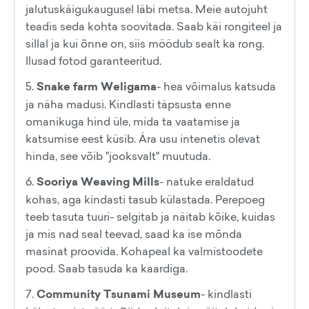
jalutuskäigukaugusel läbi metsa. Meie autojuht
teadis seda kohta soovitada. Saab käi rongiteel ja
sillal ja kui õnne on, siis möödub sealt ka rong.
Ilusad fotod garanteeritud.
5.
Snake farm Weligama
- hea võimalus katsuda
ja näha madusi. Kindlasti täpsusta enne
omanikuga hind üle, mida ta vaatamise ja
katsumise eest küsib. Ära usu intenetis olevat
hinda, see võib "jooksvalt" muutuda.
6.
Sooriya Weaving Mills
- natuke eraldatud
kohas, aga kindasti tasub külastada. Perepoeg
teeb tasuta tuuri- selgitab ja näitab kõike, kuidas
ja mis nad seal teevad, saad ka ise mõnda
masinat proovida. Kohapeal ka valmistoodete
pood. Saab tasuda ka kaardiga.
7.
Community Tsunami Museum
- kindlasti