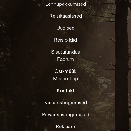
Lennupakkumised
Reisikaaslased
Uudised
Reisipildid
Sisuturundus
Foorum
Ost-müük
Mis on Trip
Kontakt
Kasutustingimused
Privaatsustingimused
Reklaam