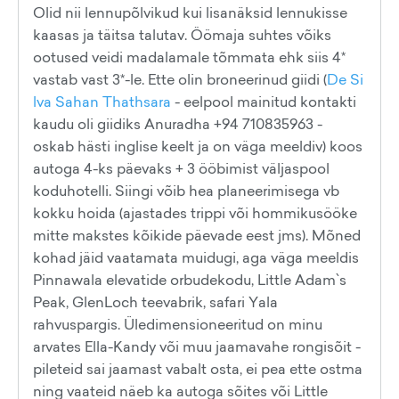
Olid nii lennupõlvikud kui lisanäksid lennukisse
kaasas ja täitsa talutav. Öömaja suhtes võiks
ootused veidi madalamale tõmmata ehk siis 4*
vastab vast 3*-le. Ette olin broneerinud giidi (
De Si
lva Sahan Thathsara
- eelpool mainitud kontakti
kaudu oli giidiks Anuradha +94 710835963 -
oskab hästi inglise keelt ja on väga meeldiv) koos
autoga 4-ks päevaks + 3 ööbimist väljaspool
koduhotelli. Siingi võib hea planeerimisega vb
kokku hoida (ajastades trippi või hommikusööke
mitte makstes kõikide päevade eest jms). Mõned
kohad jäid vaatamata muidugi, aga väga meeldis
Pinnawala elevatide orbudekodu, Little Adam`s
Peak, GlenLoch teevabrik, safari Yala
rahvuspargis. Üledimensioneeritud on minu
arvates Ella-Kandy või muu jaamavahe rongisõit -
pileteid sai jaamast vabalt osta, ei pea ette ostma
ning vaateid näeb ka autoga sõites või Little