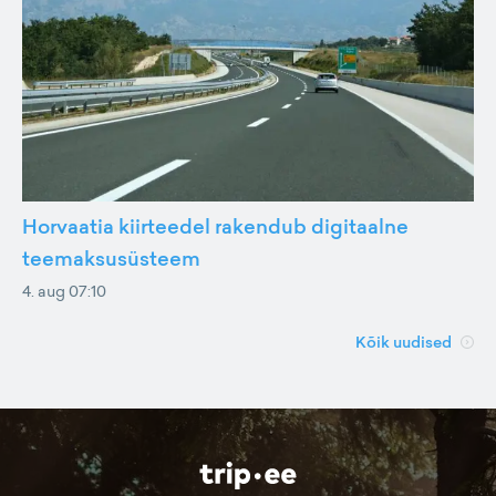
Horvaatia kiirteedel rakendub digitaalne
teemaksusüsteem
4. aug 07:10
Kõik uudised