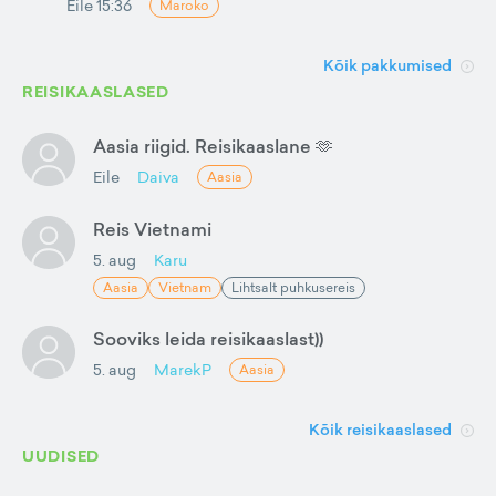
Eile 15:36
Maroko
Kõik pakkumised
REISIKAASLASED
Aasia riigid. Reisikaaslane 🫶
Eile
Daiva
Aasia
Reis Vietnami
5. aug
Karu
Aasia
Vietnam
Lihtsalt puhkusereis
Sooviks leida reisikaaslast))
5. aug
MarekP
Aasia
Kõik reisikaaslased
UUDISED