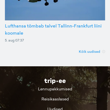
Lufthansa tõmbab talvel Tallinn-Frankfurt liini
koomale
5. aug 07:37
Kõik uudised
Lennupakkumised
Reisikaaslased
Uudised