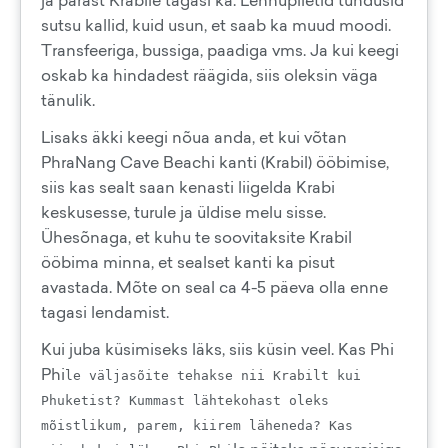
ja pärast Krabile tagasi ka. Lennupiletid tundusid
sutsu kallid, kuid usun, et saab ka muud moodi.
Transfeeriga, bussiga, paadiga vms. Ja kui keegi
oskab ka hindadest räägida, siis oleksin väga
tänulik.
Lisaks äkki keegi nõua anda, et kui võtan
PhraNang Cave Beachi kanti (Krabil) ööbimise,
siis kas sealt saan kenasti liigelda Krabi
keskusesse, turule ja üldise melu sisse.
Ühesõnaga, et kuhu te soovitaksite Krabil
ööbima minna, et sealset kanti ka pisut
avastada. Mõte on seal ca 4-5 päeva olla enne
tagasi lendamist.
Kui juba küsimiseks läks, siis küsin veel. Kas Phi
Phi
le väljasõite tehakse nii Krabilt kui
Phuketist? Kummast lähtekohast oleks
mõistlikum, parem, kiirem läheneda? Kas