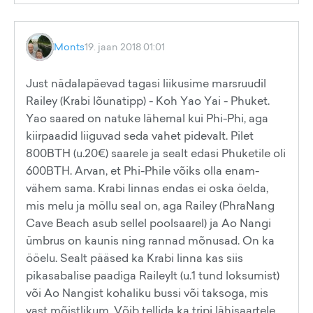
Monts
19. jaan 2018 01:01
Just nädalapäevad tagasi liikusime marsruudil
Railey (Krabi lõunatipp) - Koh Yao Yai - Phuket.
Yao saared on natuke lähemal kui Phi-Phi, aga
kiirpaadid liiguvad seda vahet pidevalt. Pilet
800BTH (u.20€) saarele ja sealt edasi Phuketile oli
600BTH. Arvan, et Phi-Phile võiks olla enam-
vähem sama. Krabi linnas endas ei oska öelda,
mis melu ja möllu seal on, aga Railey (PhraNang
Cave Beach asub sellel poolsaarel) ja Ao Nangi
ümbrus on kaunis ning rannad mõnusad. On ka
ööelu. Sealt pääsed ka Krabi linna kas siis
pikasabalise paadiga Raileylt (u.1 tund loksumist)
või Ao Nangist kohaliku bussi või taksoga, mis
vast mõistlikum. Võib tellida ka tripi lähisaartele,