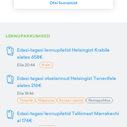
Otsi foorumist
LENNUPAKKUMISED
Edasi-tagasi lennupiletid Helsingist Krabile
alates 658€
Eile 20:44
Krabi
Edasi-tagasi otselennud Helsingist Tenerifele
alates 216€
Eile 18:46
Tenerife
Hispaania
Kanaari saared
Rannapuhkus
Edasi-tagasi lennupiletid Tallinnast Marrakechi
al 174€