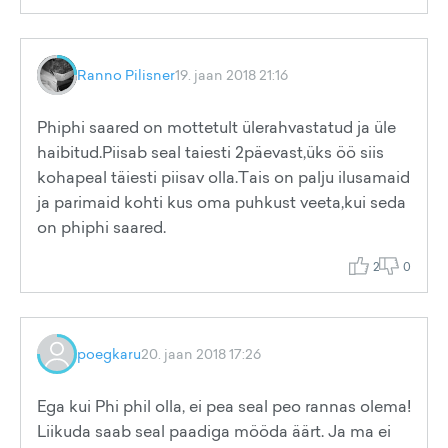
Ranno Pilisner
19. jaan 2018 21:16
Phiphi saared on mottetult ülerahvastatud ja üle
haibitud.Piisab seal taiesti 2päevast,üks öö siis
kohapeal täiesti piisav olla.Tais on palju ilusamaid
ja parimaid kohti kus oma puhkust veeta,kui seda
on phiphi saared.
2
0
poegkaru
20. jaan 2018 17:26
Ega kui Phi phil olla, ei pea seal peo rannas olema!
Liikuda saab seal paadiga mööda äärt. Ja ma ei