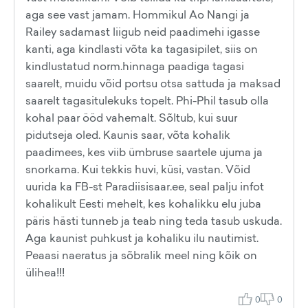
aga see vast jamam. Hommikul Ao Nangi ja
Railey sadamast liigub neid paadimehi igasse
kanti, aga kindlasti võta ka tagasipilet, siis on
kindlustatud norm.hinnaga paadiga tagasi
saarelt, muidu võid portsu otsa sattuda ja maksad
saarelt tagasitulekuks topelt. Phi-Phil tasub olla
kohal paar ööd vahemalt. Sõltub, kui suur
pidutseja oled. Kaunis saar, võta kohalik
paadimees, kes viib ümbruse saartele ujuma ja
snorkama. Kui tekkis huvi, küsi, vastan. Võid
uurida ka FB-st Paradiisisaar.ee, seal palju infot
kohalikult Eesti mehelt, kes kohalikku elu juba
päris hästi tunneb ja teab ning teda tasub uskuda.
Aga kaunist puhkust ja kohaliku ilu nautimist.
Peaasi naeratus ja sõbralik meel ning kõik on
ülihea!!!
0
0