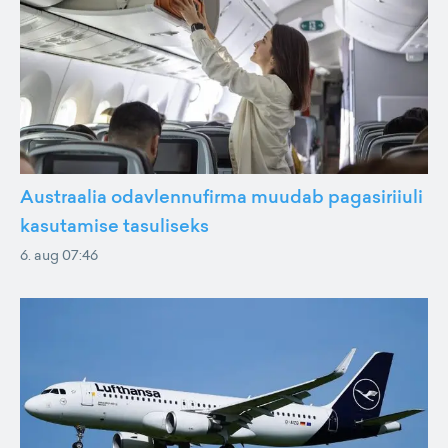
Austraalia odavlennufirma muudab pagasiriiuli
kasutamise tasuliseks
6. aug 07:46