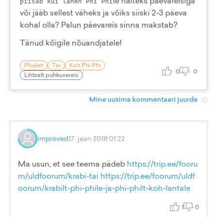
le näiteks päevareisiga
piisab kui lähen Phi Phi
või jääb sellest väheks ja võiks siiski 2-3 päeva
kohal olla? Palun päevareis sinna makstab?
Tänud kõigile nõuandjatele!
Phuket
Tai
Koh Phi Phi
0
0
Lihtsalt puhkusereis
Mine uusima kommentaari juurde
improved
17. jaan 2018 01:22
Ma usun, et see teema pädeb
https://trip.ee/fooru
m/uldfoorum/krabi-tai
https://trip.ee/foorum/uldf
oorum/krabilt-phi-phile-ja-phi-philt-koh-lantale
1
0