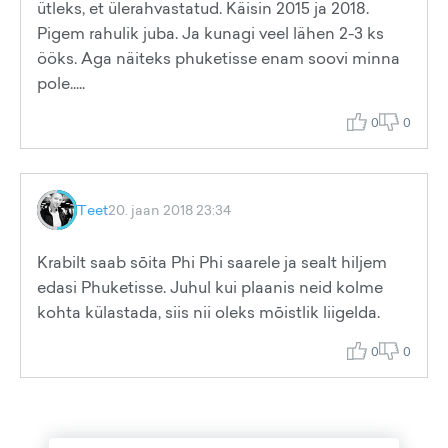
ütleks, et ülerahvastatud. Käisin 2015 ja 2018.
Pigem rahulik juba. Ja kunagi veel lähen 2-3 ks
ööks. Aga näiteks phuketisse enam soovi minna
pole.....
0
0
Teet
20. jaan 2018 23:34
Krabilt saab sōita Phi Phi saarele ja sealt hiljem
edasi Phuketisse. Juhul kui plaanis neid kolme
kohta külastada, siis nii oleks mōistlik liigelda.
0
0