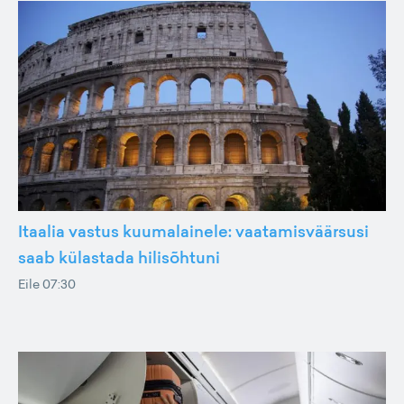
Itaalia vastus kuumalainele: vaatamisväärsusi
saab külastada hilisõhtuni
Eile 07:30