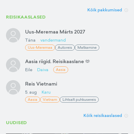
Kõik pakkumised
REISIKAASLASED
Uus-Meremaa Märts 2027
Täna
vandermand
Uus-Meremaa
Autoreis
Matkamine
Aasia riigid. Reisikaaslane 🫶
Eile
Daiva
Aasia
Reis Vietnami
5. aug
Karu
Aasia
Vietnam
Lihtsalt puhkusereis
Kõik reisikaaslased
UUDISED