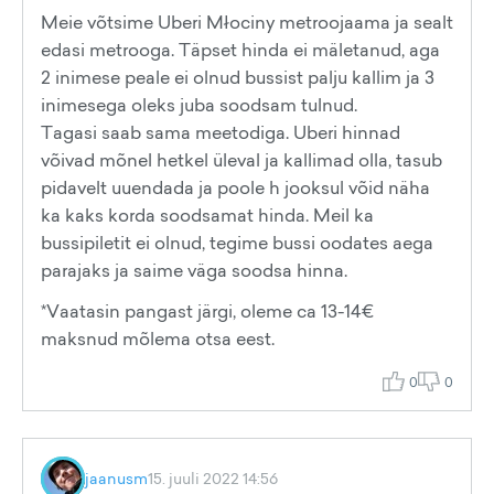
Meie võtsime Uberi Młociny metroojaama ja sealt
edasi metrooga. Täpset hinda ei mäletanud, aga
2 inimese peale ei olnud bussist palju kallim ja 3
inimesega oleks juba soodsam tulnud.
Tagasi saab sama meetodiga. Uberi hinnad
võivad mõnel hetkel üleval ja kallimad olla, tasub
pidavelt uuendada ja poole h jooksul võid näha
ka kaks korda soodsamat hinda. Meil ka
bussipiletit ei olnud, tegime bussi oodates aega
parajaks ja saime väga soodsa hinna.
*Vaatasin pangast järgi, oleme ca 13-14€
maksnud mõlema otsa eest.
0
0
jaanusm
15. juuli 2022 14:56