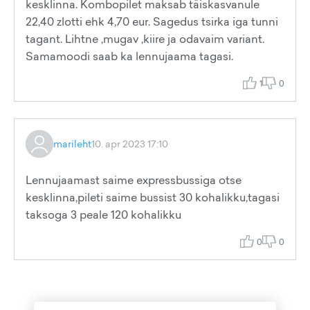
kesklinna. Kombopilet maksab täiskasvanule
22,40 zlotti ehk 4,70 eur. Sagedus tsirka iga tunni
tagant. Lihtne ,mugav ,kiire ja odavaim variant.
Samamoodi saab ka lennujaama tagasi.
1
0
marileht
10. apr 2023 17:10
Lennujaamast saime expressbussiga otse
kesklinna,pileti saime bussist 30 kohalikku,tagasi
taksoga 3 peale 120 kohalikku
0
0