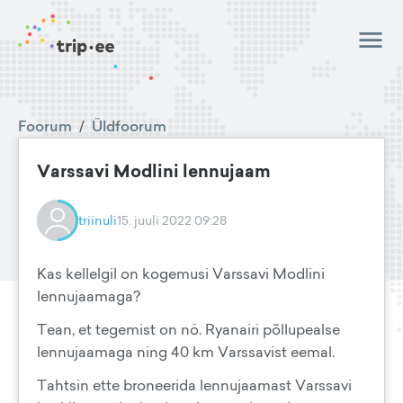
Foorum
/
Üldfoorum
Varssavi Modlini lennujaam
triinuli
15. juuli 2022 09:28
Kas kellelgil on kogemusi Varssavi Modlini
lennujaamaga?
Tean, et tegemist on nö. Ryanairi põllupealse
lennujaamaga ning 40 km Varssavist eemal.
Tahtsin ette broneerida lennujaamast Varssavi