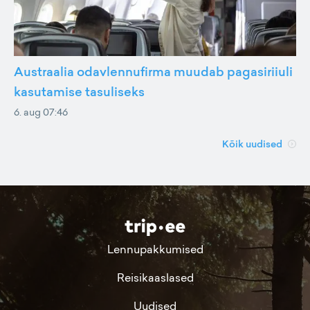
Austraalia odavlennufirma muudab pagasiriiuli
kasutamise tasuliseks
6. aug 07:46
Kõik uudised
Lennupakkumised
Reisikaaslased
Uudised