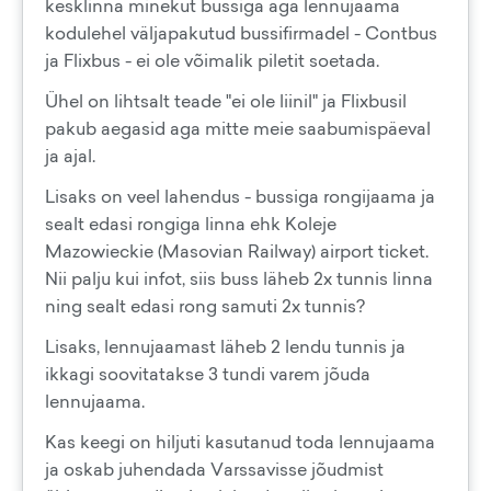
kesklinna minekut bussiga aga lennujaama
kodulehel väljapakutud bussifirmadel - Contbus
ja Flixbus - ei ole võimalik piletit soetada.
Ühel on lihtsalt teade "ei ole liinil" ja Flixbusil
pakub aegasid aga mitte meie saabumispäeval
ja ajal.
Lisaks on veel lahendus - bussiga rongijaama ja
sealt edasi rongiga linna ehk Koleje
Mazowieckie (Masovian Railway) airport ticket.
Nii palju kui infot, siis buss läheb 2x tunnis linna
ning sealt edasi rong samuti 2x tunnis?
Lisaks, lennujaamast läheb 2 lendu tunnis ja
ikkagi soovitatakse 3 tundi varem jõuda
lennujaama.
Kas keegi on hiljuti kasutanud toda lennujaama
ja oskab juhendada Varssavisse jõudmist