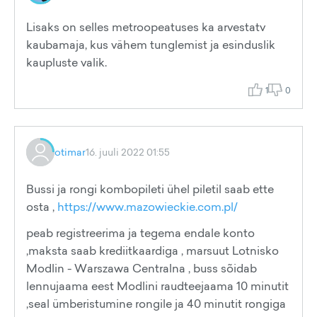
Lisaks on selles metroopeatuses ka arvestatv
kaubamaja, kus vähem tunglemist ja esinduslik
kaupluste valik.
1
0
otimar
16. juuli 2022 01:55
Bussi ja rongi kombopileti ühel piletil saab ette
osta ,
https://www.mazowieckie.com.pl/
peab registreerima ja tegema endale konto
,maksta saab krediitkaardiga , marsuut Lotnisko
Modlin - Warszawa Centralna , buss sõidab
lennujaama eest Modlini raudteejaama 10 minutit
,seal ümberistumine rongile ja 40 minutit rongiga