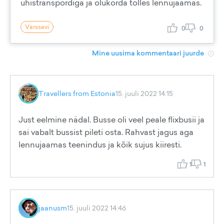
ühistranspordiga ja olukorda tolles lennujaamas.
Varssavi
0
0
Mine uusima kommentaari juurde
Travellers from Estonia
15. juuli 2022 14:15
Just eelmine nädal. Busse oli veel peale flixbusii ja
sai vabalt bussist pileti osta. Rahvast jagus aga
lennujaamas teenindus ja kõik sujus kiiresti.
1
1
jaanusm
15. juuli 2022 14:46