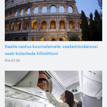
Itaalia vastus kuumalainele: vaatamisväärsusi
saab külastada hilisõhtuni
Eile 07:30