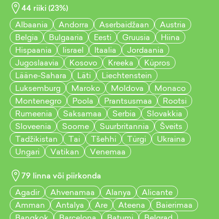
44
riiki (
23
%)
Albaania
Andorra
Aserbaidžaan
Austria
Belgia
Bulgaaria
Eesti
Gruusia
Hiina
Hispaania
Iisrael
Itaalia
Jordaania
Jugoslaavia
Kosovo
Kreeka
Küpros
Lääne-Sahara
Läti
Liechtenstein
Luksemburg
Maroko
Moldova
Monaco
Montenegro
Poola
Prantsusmaa
Rootsi
Rumeenia
Saksamaa
Serbia
Slovakkia
Sloveenia
Soome
Suurbritannia
Šveits
Tadžikistan
Tai
Tšehhi
Türgi
Ukraina
Ungari
Vatikan
Venemaa
79
linna või piirkonda
Agadir
Ahvenamaa
Alanya
Alicante
Amman
Antalya
Are
Ateena
Baierimaa
Bangkok
Barcelona
Batumi
Belgrad