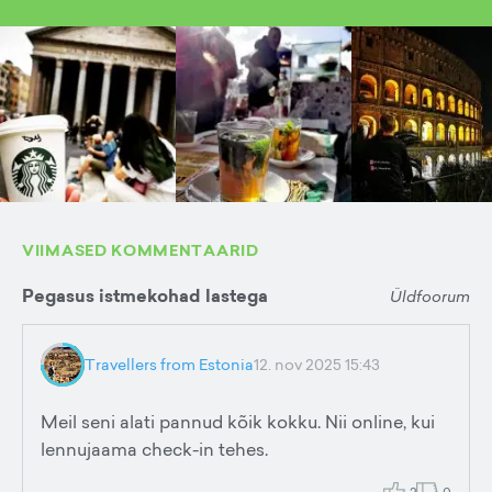
VIIMASED KOMMENTAARID
Pegasus istmekohad lastega
Üldfoorum
Travellers from Estonia
12. nov 2025 15:43
Meil seni alati pannud kõik kokku. Nii online, kui
lennujaama check-in tehes.