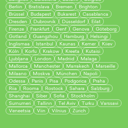
Berliin
Bratislava
Bremen
Brighton
Brüssel
Budapest
Bukarest
Casablanca
Dresden
Dubrovnik
Düsseldorf
Eilat
Firenze
Frankfurt
Genf
Genova
Göteborg
Gotland
Guangzhou
Hamburg
Helsingi
Inglismaa
Istanbul
Kaunas
Kemer
Kiiev
Köln
Korfu
Krakow
Kreeta
Kutaisi
Ljubljana
London
Madriid
Malaga
Mallorca
Manchester
Marrakech
Marseille
Milaano
Moskva
München
Napoli
Odessa
Pariis
Pisa
Podgorica
Praha
Riia
Rooma
Rostock
Sahara
Salzburg
Shanghai
Siber
Sofia
Stockholm
Surnumeri
Tallinn
Tel Aviv
Turku
Varssavi
Veneetsia
Viin
Vilnius
Zürich