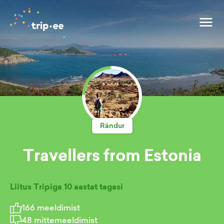
Rändur
Travellers from Estonia
Liitus Tripiga
10 aastat tagasi
166
meeldimist
48
mittemeeldimist