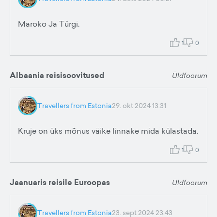
Maroko Ja Tûrgi.
1
0
Albaania reisisoovitused
Üldfoorum
Travellers from Estonia
29. okt 2024 13:31
Kruje on üks mõnus väike linnake mida külastada.
1
0
Jaanuaris reisile Euroopas
Üldfoorum
Travellers from Estonia
23. sept 2024 23:43