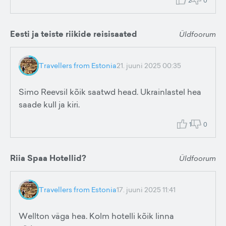
2
0
Eesti ja teiste riikide reisisaated
Üldfoorum
Travellers from Estonia
21. juuni 2025 00:35
Simo Reevsil kõik saatwd head. Ukrainlastel hea
saade kull ja kiri.
1
0
Riia Spaa Hotellid?
Üldfoorum
Travellers from Estonia
17. juuni 2025 11:41
Wellton väga hea. Kolm hotelli kõik linna