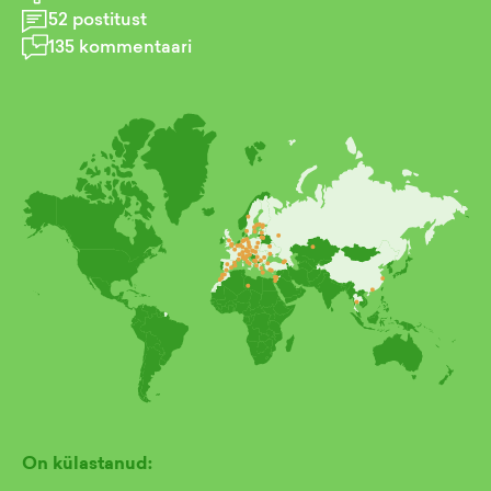
52
postitust
135
kommentaari
On külastanud: