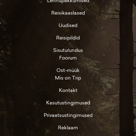
Lennupakkumised
Reisikaaslased
Uudised
Reisipildid
Sisuturundus
Foorum
Ost-müük
Mis on Trip
Kontakt
Kasutustingimused
Privaatsustingimused
Reklaam