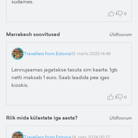
südames.
1
0
Marrakech soovitused
Üldfoorum
Travellers from Estonia
13. märts 2025 14:48
Lennujaamas jagatakse tasuta sim kaarte. 1gb
netti maksab 1 euro. Saab laadida pea igas
kioskis.
2
0
Riik mida külastate iga aasta?
Üldfoorum
Travellers from Estonia
24. dets 2024 00:27