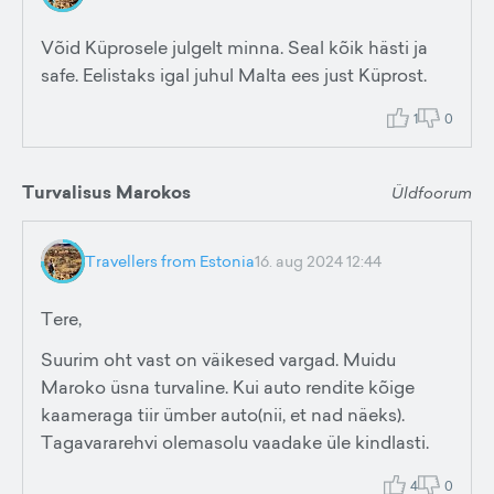
Võid Küprosele julgelt minna. Seal kõik hästi ja
safe. Eelistaks igal juhul Malta ees just Küprost.
1
0
Turvalisus Marokos
Üldfoorum
Travellers from Estonia
16. aug 2024 12:44
Tere,
Suurim oht vast on väikesed vargad. Muidu
Maroko üsna turvaline. Kui auto rendite kõige
kaameraga tiir ümber auto(nii, et nad näeks).
Tagavararehvi olemasolu vaadake üle kindlasti.
4
0