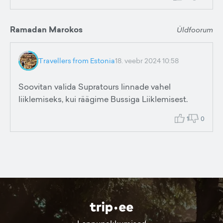
Ramadan Marokos
Üldfoorum
Travellers from Estonia
18. veebr 2024 10:58
Soovitan valida Supratours linnade vahel
liiklemiseks, kui räägime Bussiga Liiklemisest.
1
0