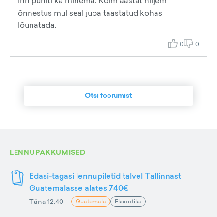
Inn pühiti ka minema. Kolm aastat hiljem
õnnestus mul seal juba taastatud kohas
lõunatada.
0
0
Otsi foorumist
LENNUPAKKUMISED
Edasi-tagasi lennupiletid talvel Tallinnast
Guatemalasse alates 740€
Täna 12:40
Guatemala
Eksootika