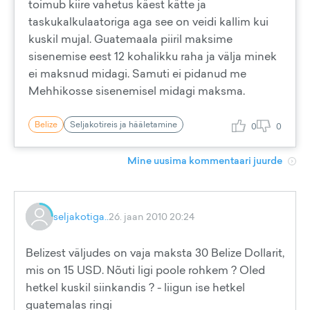
toimub kiire vahetus käest kätte ja
taskukalkulaatoriga aga see on veidi kallim kui
kuskil mujal. Guatemaala piiril maksime
sisenemise eest 12 kohalikku raha ja välja minek
ei maksnud midagi. Samuti ei pidanud me
Mehhikosse sisenemisel midagi maksma.
Belize
Seljakotireis ja hääletamine
0
0
Mine uusima kommentaari juurde
seljakotiga..
26. jaan 2010 20:24
Belizest väljudes on vaja maksta 30 Belize Dollarit,
mis on 15 USD. Nõuti ligi poole rohkem ? Oled
hetkel kuskil siinkandis ? - liigun ise hetkel
guatemalas ringi