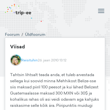
Foorum
/
Üldfoorum
Viisad
Reisituhin
26. jaan 2010 13:12
Tahtsin lihtsalt teada anda, et tuleb arvestada
sellega kui soovid minna Mehhikost Belize-sse
siis maksad piiril 100 peesot ja kui lähed Belizest
Guatemaalasse maksad 300 MXN või 30$ ja
kohalikus rahas oli asi veidi odavam aga kahjuks
raiskasime selle kõik ära. Piiripunktis muidugi