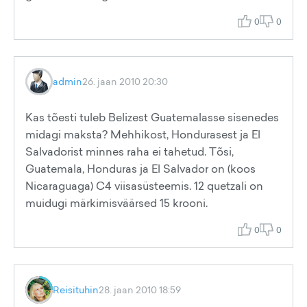
0
0
admin
26. jaan 2010 20:30
Kas tõesti tuleb Belizest Guatemalasse sisenedes
midagi maksta? Mehhikost, Hondurasest ja El
Salvadorist minnes raha ei tahetud. Tõsi,
Guatemala, Honduras ja El Salvador on (koos
Nicaraguaga) C4 viisasüsteemis. 12 quetzali on
muidugi märkimisväärsed 15 krooni.
0
0
Reisituhin
28. jaan 2010 18:59