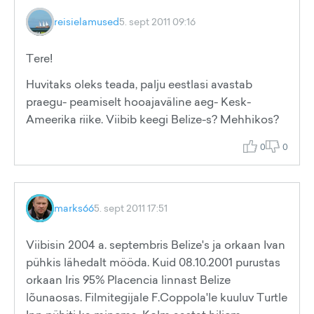
reisielamused
5. sept 2011 09:16
Tere!
Huvitaks oleks teada, palju eestlasi avastab
praegu- peamiselt hooajaväline aeg- Kesk-
Ameerika riike. Viibib keegi Belize-s? Mehhikos?
0
0
marks66
5. sept 2011 17:51
Viibisin 2004 a. septembris Belize's ja orkaan Ivan
pühkis lähedalt mööda. Kuid 08.10.2001 purustas
orkaan Iris 95% Placencia linnast Belize
lõunaosas. Filmitegijale F.Coppola'le kuuluv Turtle