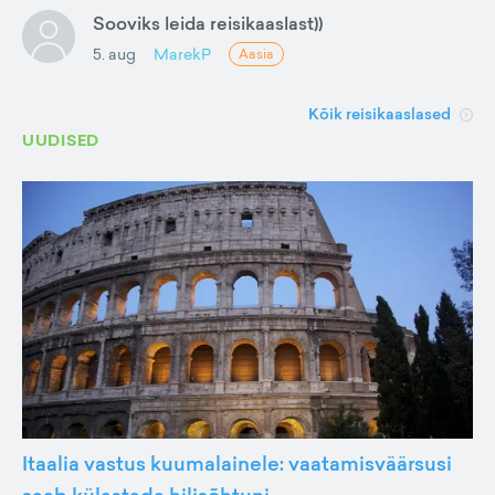
Sooviks leida reisikaaslast))
5. aug
MarekP
Aasia
Kõik reisikaaslased
UUDISED
Itaalia vastus kuumalainele: vaatamisväärsusi