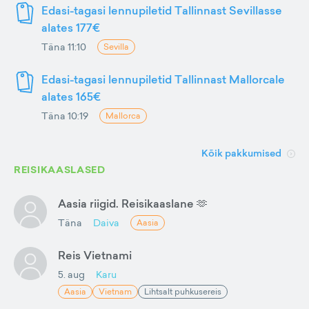
Edasi-tagasi lennupiletid Tallinnast Sevillasse
alates 177€
Täna 11:10
Sevilla
Edasi-tagasi lennupiletid Tallinnast Mallorcale
alates 165€
Täna 10:19
Mallorca
Kõik pakkumised
REISIKAASLASED
Aasia riigid. Reisikaaslane 🫶
Täna
Daiva
Aasia
Reis Vietnami
5. aug
Karu
Aasia
Vietnam
Lihtsalt puhkusereis