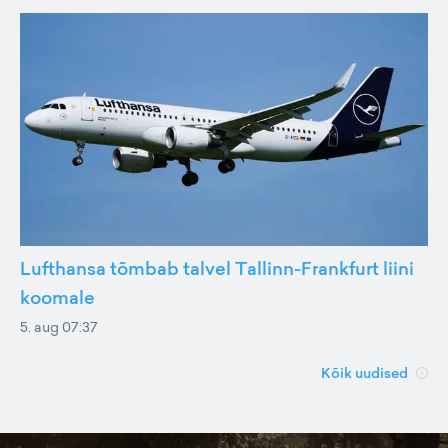
Lufthansa tõmbab talvel Tallinn-Frankfurt liini
koomale
5. aug 07:37
Kõik uudised