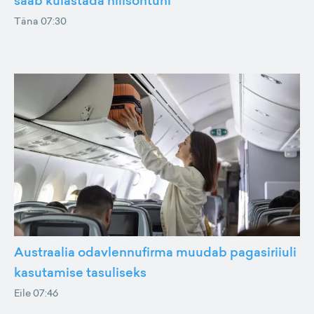
saab külastada hilisõhtuni
Täna 07:30
Austraalia odavlennufirma muudab pagasiriiuli
kasutamise tasuliseks
Eile 07:46