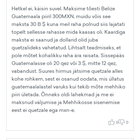
Hetkel ei, käisin suvel. Maksime tõesti Belize
Guatemaala piiril 300MXN, muidu võis see
maksta 30 B $ kuna meil raha polnud siis lajatati
topelt sellesse rahasse mida kaasas oli. Kaardiga
maksta ei saanud ja dollarid olid juba
quetzalideks vahetatud. Lihtsalt teadmiseks, et
pole mõtet kohalikku raha ära raisata. Sissepääs
Guatemalasse oli 20 qez või 3 $, mitte 12 qez,
vabandust. Suures hirmus jätsime quetzale alles
kohe rohkem, sest ei osanud oodata, mis üllatus
guatemaalalastel varuks kui tekib mõte mehhiko
piiri ületada. Õnneks oldi lahekmad ja me ei
maksnud väljumise ja Mehhikosse sisenemise
eest ei quetzale ega mxn-e.
0
0