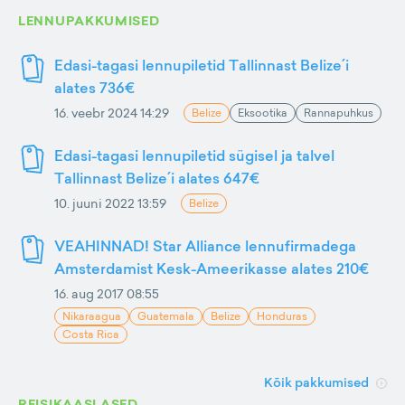
LENNUPAKKUMISED
Edasi-tagasi lennupiletid Tallinnast Belize´i
alates 736€
16. veebr 2024 14:29
Belize
Eksootika
Rannapuhkus
Edasi-tagasi lennupiletid sügisel ja talvel
Tallinnast Belize´i alates 647€
10. juuni 2022 13:59
Belize
VEAHINNAD! Star Alliance lennufirmadega
Amsterdamist Kesk-Ameerikasse alates 210€
16. aug 2017 08:55
Nikaraagua
Guatemala
Belize
Honduras
Costa Rica
Kõik pakkumised
REISIKAASLASED