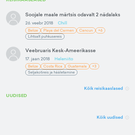
Soojale maale märtsis odavalt 2 nädalaks
26. veebr 2018
Chill
Belize
Playa del Carmen
Cancun
+6
Lihtsalt puhkusereis
Veebruaris Kesk-Ameerikasse
17. jaan 2018
Heleniito
Belize
Costa Rica
Guatemala
+3
Seljakotireis ja hääletamine
Kõik reisikaaslased
UUDISED
Kõik uudised