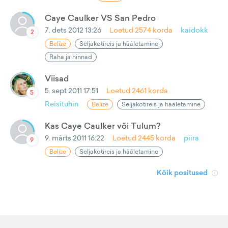
Caye Caulker VS San Pedro
7. dets 2012 13:26
Loetud
2574
korda
kaidokk
2
Belize
Seljakotireis ja hääletamine
Raha ja hinnad
Viisad
5. sept 2011 17:51
Loetud
2461
korda
5
Reisituhin
Belize
Seljakotireis ja hääletamine
Kas Caye Caulker või Tulum?
9. märts 2011 16:22
Loetud
2445
korda
piira
9
Belize
Seljakotireis ja hääletamine
Kõik positused