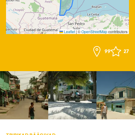
Leaflet
|
©
OpenStreetMap
contributors
99
27