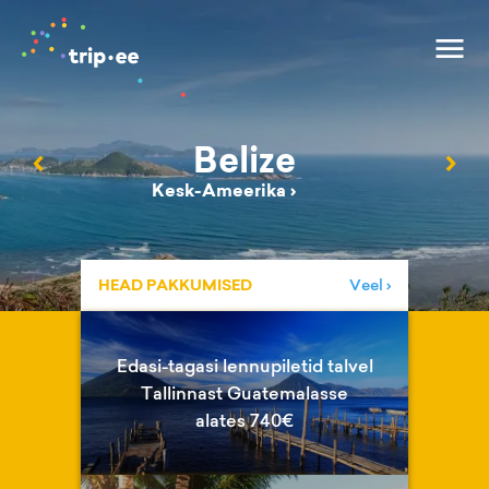
Belize
‹
›
Kesk-Ameerika
›
HEAD PAKKUMISED
Veel ›
Edasi-tagasi lennupiletid talvel
Tallinnast Guatemalasse
alates 740€