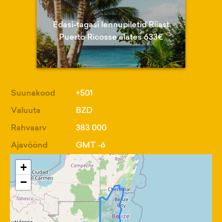
Edasi-tagasi lennupiletid Riiast
Puerto Ricosse alates 633€
Suunakood
+501
Valuuta
BZD
Rahvaarv
383 000
Ajavöönd
GMT -6
+
−