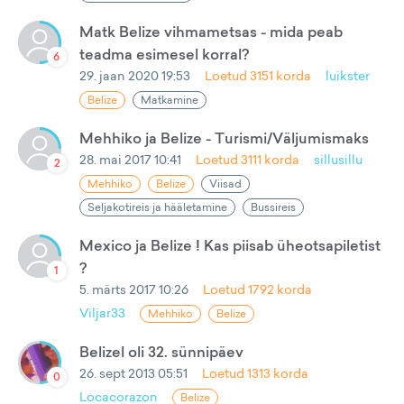
Matk Belize vihmametsas - mida peab
teadma esimesel korral?
6
29. jaan 2020 19:53
Loetud
3151
korda
luikster
Belize
Matkamine
Mehhiko ja Belize - Turismi/Väljumismaks
28. mai 2017 10:41
Loetud
3111
korda
sillusillu
2
Mehhiko
Belize
Viisad
Seljakotireis ja hääletamine
Bussireis
Mexico ja Belize ! Kas piisab üheotsapiletist
?
1
5. märts 2017 10:26
Loetud
1792
korda
Viljar33
Mehhiko
Belize
Belizel oli 32. sünnipäev
26. sept 2013 05:51
Loetud
1313
korda
0
Locacorazon
Belize