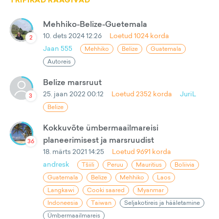
TRIPIKAD RÄÄGIVAD
Mehhiko-Belize-Guetemala
10. dets 2024 12:26
Loetud
1024
korda
2
Jaan 555
Mehhiko
Belize
Guatemala
Autoreis
Belize marsruut
25. jaan 2022 00:12
Loetud
2352
korda
JuriL
3
Belize
Kokkuvõte ümbermaailmareisi
planeerimisest ja marsruudist
36
18. märts 2021 14:25
Loetud
9691
korda
andresk
Tšiili
Peruu
Mauritius
Boliivia
Guatemala
Belize
Mehhiko
Laos
Langkawi
Cooki saared
Myanmar
Indoneesia
Taiwan
Seljakotireis ja hääletamine
Ümbermaailmareis