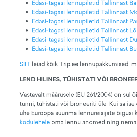
Edasi-tagasi lennupiletid Tallinnast B
Edasi-tagasi lennupiletid Tallinnast M
Edasi-tagasi lennupiletid Tallinnast Par
Edasi-tagasi lennupiletid Tallinnast
Edasi-tagasi lennupiletid Tallinnast D
Edasi-tagasi lennupiletid Tallinnast Be
SIIT
leiad kõik Trip.ee lennupakkumised, mil
LEND HILINES, TÜHISTATI VÕI BRONEER
Vastavalt määrusele (EU 261/2004) on sul õi
tunni, tühistati või broneeriti üle. Kui sa i
ühe Euroopa suurima lennureisijate õigusi
kodulehele
oma lennu andmed ning nemad 