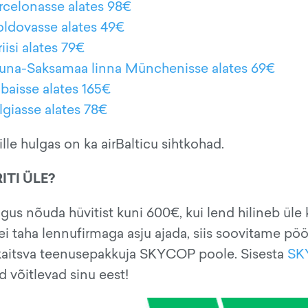
arcelonasse alates 98€
oldovasse alates 49€
iisi alates 79€
 Lõuna-Saksamaa linna Münchenisse alates 69€
ubaisse alates 165€
lgiasse alates 78€
le hulgas on ka airBalticu sihtkohad.
ITI ÜLE?
gus nõuda hüvitist kuni 600€, kui lend hilineb üle
se ei taha lennufirmaga asju ajada, siis soovitame p
 kaitsva teenusepakkuja SKYCOP poole. Sisesta
SK
võitlevad sinu eest!