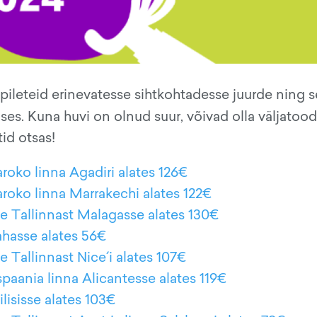
ileteid erinevatesse sihtkohtadesse juurde ning 
es. Kuna huvi on olnud suur, võivad olla väljatoo
id otsas!
aroko linna Agadiri alates 126€
aroko linna Marrakechi alates 122€
le Tallinnast Malagasse alates 130€
rahasse alates 56€
 Tallinnast Nice´i alates 107€
spaania linna Alicantesse alates 119€
lisisse alates 103€