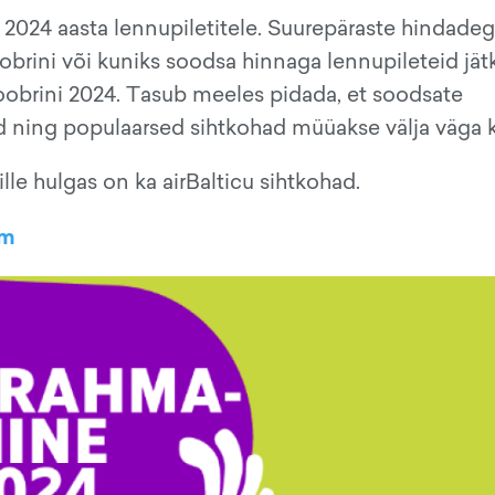
2024 aasta lennupiletitele. Suurepäraste hindade
obrini või kuniks soodsa hinnaga lennupileteid jät
toobrini 2024. Tasub meeles pidada, et soodsate
ud ning populaarsed sihtkohad müüakse välja väga ki
le hulgas on ka airBalticu sihtkohad.
om