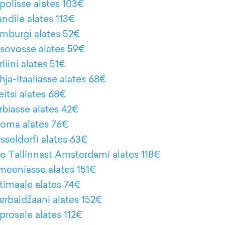
polisse alates 103€
andile alates 113€
amburgi alates 52€
osovosse alates 59€
liini alates 51€
hja-Itaaliasse alates 68€
eitsi alates 68€
rbiasse alates 42€
Rooma alates 76€
sseldorfi alates 63€
le Tallinnast Amsterdami alates 118€
rmeeniasse alates 151€
otimaale alates 74€
serbaidžaani alates 152€
prosele alates 112€