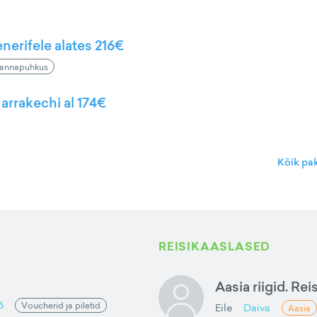
nerifele alates 216€
annapuhkus
arrakechi al 174€
Kõik pa
REISIKAASLASED
Aasia riigid. Rei
6
Voucherid ja piletid
Eile
Daiva
Aasia