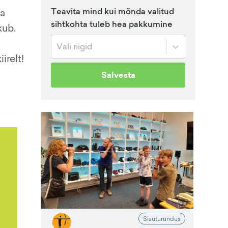
Teavita mind kui mõnda valitud
ga
sihtkohta tuleb hea pakkumine
kub.
Vali riigid
irelt!
Salvesta
Sisuturundus