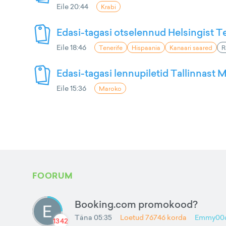
Eile 20:44
Krabi
Edasi-tagasi otselennud Helsingist Te
Eile 18:46
Tenerife
Hispaania
Kanaari saared
R
Edasi-tagasi lennupiletid Tallinnast M
Eile 15:36
Maroko
FOORUM
Booking.com promokood?
Täna 05:35
Loetud
76746
korda
Emmy00
1342