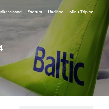
Minu Trip.ee
isikaaslased
Foorum
Uudised
4