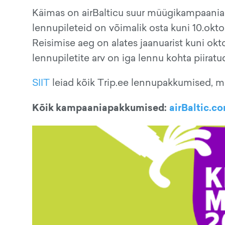
Käimas on airBalticu suur müügikampaania 
lennupileteid on võimalik osta kuni 10.okto
Reisimise aeg on alates jaanuarist kuni ok
lennupiletite arv on iga lennu kohta piirat
SIIT
leiad kõik Trip.ee lennupakkumised, mil
Kõik kampaaniapakkumised:
airBaltic.c