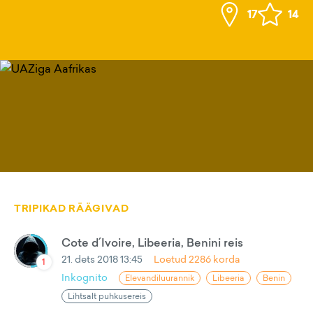
17
14
TRIPIKAD RÄÄGIVAD
Cote d´Ivoire, Libeeria, Benini reis
21. dets 2018 13:45
Loetud
2286
korda
1
Inkognito
Elevandiluurannik
Libeeria
Benin
Lihtsalt puhkusereis