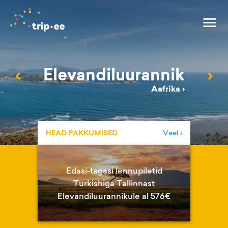
Elevandiluurannik
‹
›
Aafrika
›
HEAD PAKKUMISED
Veel ›
Edasi-tagasi lennupiletid
Turkishiga Tallinnast
Elevandiluurannikule al 576€