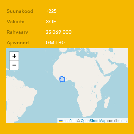
Suunakood
+225
Valuuta
XOF
Rahvaarv
25 069 000
Ajavöönd
GMT +0
+
−
Leaflet
|
©
OpenStreetMap
contributors