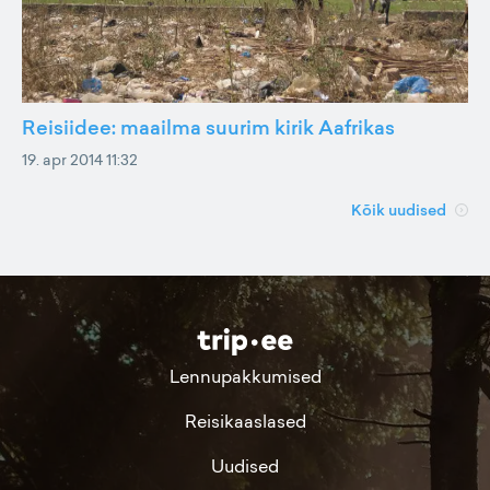
Reisiidee: maailma suurim kirik Aafrikas
19. apr 2014 11:32
Kõik uudised
Lennupakkumised
Reisikaaslased
Uudised