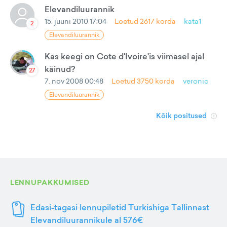
Elevandiluurannik
15. juuni 2010 17:04
Loetud
2617
korda
kata1
2
Elevandiluurannik
Kas keegi on Cote d'Ivoire'is viimasel ajal
käinud?
27
7. nov 2008 00:48
Loetud
3750
korda
veronic
Elevandiluurannik
Kõik positused
LENNUPAKKUMISED
Edasi-tagasi lennupiletid Turkishiga Tallinnast
Elevandiluurannikule al 576€