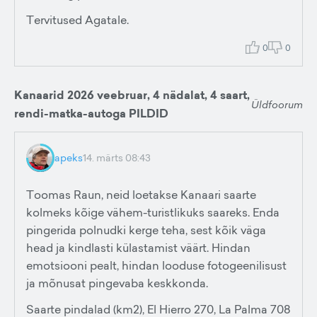
Tervitused Agatale.
0
0
Kanaarid 2026 veebruar, 4 nädalat, 4 saart,
Üldfoorum
rendi-matka-autoga PILDID
apeks
14. märts 08:43
Toomas Raun, neid loetakse Kanaari saarte
kolmeks kõige vähem-turistlikuks saareks. Enda
pingerida polnudki kerge teha, sest kõik väga
head ja kindlasti külastamist väärt. Hindan
emotsiooni pealt, hindan looduse fotogeenilisust
ja mõnusat pingevaba keskkonda.
Saarte pindalad (km2), El Hierro 270, La Palma 708