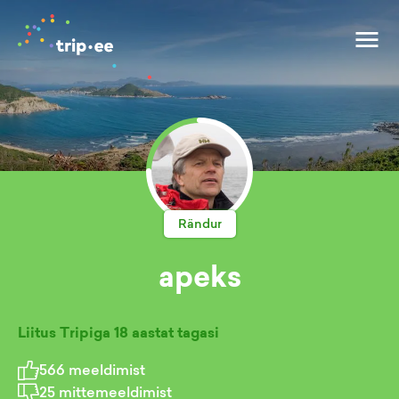
Rändur
apeks
Liitus Tripiga
18 aastat tagasi
566
meeldimist
25
mittemeeldimist