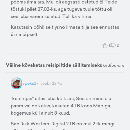
pööras ilma ära. Mul oli aegsasti ostetud El Teide
tõstuki pilet 27.02-ks, aga tugeva tuule tõttu oli
see juba varem suletud. Tuli ka vihma.
Kasutasin põhiliselt yr.no ilmasaiti ja see ennustas
üsna täpselt.
1
0
Väline kõvaketas reisipiltide säilitamiseks
Üldfoorum
apeks
27. veebr 22:46
"kuningas" ütles juba kõik ära, See on minu elu
parim väline ketas, kasutan 4TB koos Mac-ga,
kogemus küll ainult 8 kuud.
SanDisk Western Digital 2TB on mul 2 tk mingil