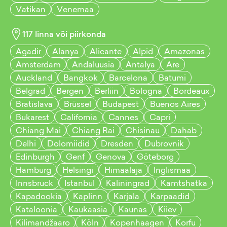
Vatikan
Venemaa
117
linna või piirkonda
Agadir
Alanya
Alicante
Alpid
Amazonas
Amsterdam
Andaluusia
Antalya
Are
Auckland
Bangkok
Barcelona
Batumi
Belgrad
Bergen
Berliin
Bologna
Bordeaux
Bratislava
Brüssel
Budapest
Buenos Aires
Bukarest
California
Cannes
Capri
Chiang Mai
Chiang Rai
Chisinau
Dahab
Delhi
Dolomiidid
Dresden
Dubrovnik
Edinburgh
Genf
Genova
Göteborg
Hamburg
Helsingi
Himaalaja
Inglismaa
Innsbruck
Istanbul
Kaliningrad
Kamtshatka
Kapadookia
Kaplinn
Karjala
Karpaadid
Kataloonia
Kaukaasia
Kaunas
Kiiev
Kilimandžaaro
Köln
Kopenhaagen
Korfu