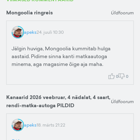
Mongoolia ringreis
Üldfoorum
apeks
24. juuli 10:30
Jälgin huviga, Mongoolia kummitab hulga
aastaid. Pidime sinna kanti matkaautoga
minema, aga magasime õige aja maha.
0
0
Kanaarid 2026 veebruar, 4 nädalat, 4 saart,
Üldfoorum
rendi-matka-autoga PILDID
apeks
18. märts 21:22