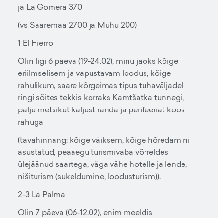
ja La Gomera 370
(vs Saaremaa 2700 ja Muhu 200)
1 El Hierro
Olin ligi 6 päeva (19-24.02), minu jaoks kõige
eriilmselisem ja vapustavam loodus, kõige
rahulikum, saare kõrgeimas tipus tuhaväljadel
ringi sõites tekkis korraks Kamtšatka tunnegi,
palju metsikut kaljust randa ja perifeeriat koos
rahuga
(tavahinnang: kõige väiksem, kõige hõredamini
asustatud, peaaegu turismivaba võrreldes
ülejäänud saartega, väga vähe hotelle ja lende,
nišiturism (sukeldumine, loodusturism)).
2-3 La Palma
Olin 7 päeva (06-12.02), enim meeldis