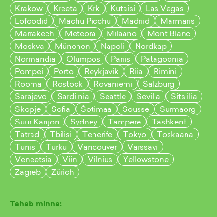
Krakow
Kreeta
Krk
Kutaisi
Las Vegas
Lofoodid
Machu Picchu
Madriid
Marmaris
Marrakech
Meteora
Milaano
Mont Blanc
Moskva
München
Napoli
Nordkap
Normandia
Olümpos
Pariis
Patagoonia
Pompei
Porto
Reykjavik
Riia
Rimini
Rooma
Rostock
Rovaniemi
Salzburg
Sarajevo
Sardiinia
Seattle
Sevilla
Sitsiilia
Skopje
Sofia
Šotimaa
Sousse
Surmaorg
Suur Kanjon
Sydney
Tampere
Tashkent
Tatrad
Tbilisi
Tenerife
Tokyo
Toskaana
Tunis
Turku
Vancouver
Varssavi
Veneetsia
Viin
Vilnius
Yellowstone
Zagreb
Zürich
Tahab minna: