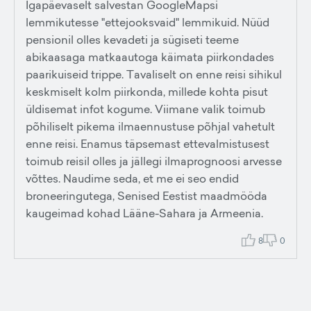
Igapäevaselt salvestan GoogleMapsi
lemmikutesse "ettejooksvaid" lemmikuid. Nüüd
pensionil olles kevadeti ja sügiseti teeme
abikaasaga matkaautoga käimata piirkondades
paarikuiseid trippe. Tavaliselt on enne reisi sihikul
keskmiselt kolm piirkonda, millede kohta pisut
üldisemat infot kogume. Viimane valik toimub
põhiliselt pikema ilmaennustuse põhjal vahetult
enne reisi. Enamus täpsemast ettevalmistusest
toimub reisil olles ja jällegi ilmaprognoosi arvesse
võttes. Naudime seda, et me ei seo endid
broneeringutega, Senised Eestist maadmööda
kaugeimad kohad Lääne-Sahara ja Armeenia.
8
0