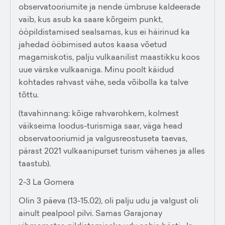
observatooriumite ja nende ümbruse kaldeerade
vaib, kus asub ka saare kõrgeim punkt,
ööpildistamised sealsamas, kus ei häirinud ka
jahedad ööbimised autos kaasa võetud
magamiskotis, palju vulkaanilist maastikku koos
uue värske vulkaaniga. Minu poolt käidud
kohtades rahvast vähe, seda võibolla ka talve
tõttu.
(tavahinnang: kõige rahvarohkem, kolmest
väikseima loodus-turismiga saar, väga head
observatooriumid ja valgusreostuseta taevas,
pärast 2021 vulkaanipurset turism vähenes ja alles
taastub).
2-3 La Gomera
Olin 3 päeva (13-15.02), oli palju udu ja valgust oli
ainult pealpool pilvi. Samas Garajonay