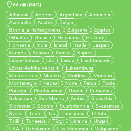
66
riiki (
34
%)
Albaania
Andorra
Argentiina
Armeenia
Austraalia
Austria
Belgia
Bosnia ja Hertsegoviina
Bulgaaria
Egiptus
Gibraltar
Gruusia
Hispaania
Holland
Horvaatia
India
Island
Itaalia
Jaapan
Kanada
Kosovo
Kreeka
Küpros
Lääne-Sahara
Läti
Leedu
Liechtenstein
Lõuna-Aafrika Vabariik
Luksemburg
Makedoonia
Maroko
Moldova
Monaco
Montenegro
Nepaal
Norra
Peruu
Poola
Portugal
Prantsusmaa
Rootsi
Rumeenia
Saksamaa
San Marino
Serbia
Slovakkia
Sloveenia
Soome
Suurbritannia
Svaasimaa
Šveits
Taani
Tai
Tansaania
Tšehhi
Tšiili
Tuneesia
Türgi
Ukraina
Ungari
USA
Usbekistan
Uus-Meremaa
Valgevene