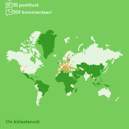
35
postitust
359
kommentaari
On külastanud: