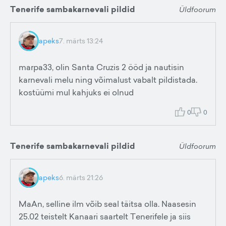
Tenerife sambakarnevali pildid
Üldfoorum
apeks
7. märts 13:24
marpa33, olin Santa Cruzis 2 ööd ja nautisin
karnevali melu ning võimalust vabalt pildistada.
kostüümi mul kahjuks ei olnud
0
0
Tenerife sambakarnevali pildid
Üldfoorum
apeks
6. märts 21:26
MaAn, selline ilm võib seal täitsa olla. Naasesin
25.02 teistelt Kanaari saartelt Tenerifele ja siis