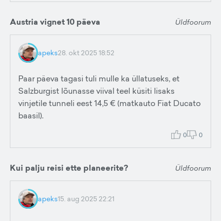
Austria vignet 10 päeva
Üldfoorum
apeks
28. okt 2025 18:52
Paar päeva tagasi tuli mulle ka üllatuseks, et
Salzburgist lõunasse viival teel küsiti lisaks
vinjetile tunneli eest 14,5 € (matkauto Fiat Ducato
baasil).
0
0
Kui palju reisi ette planeerite?
Üldfoorum
apeks
15. aug 2025 22:21