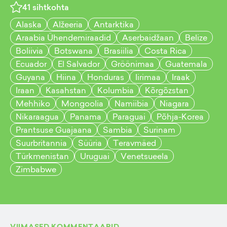
41
sihtkohta
Alaska
Alžeeria
Antarktika
Araabia Ühendemiraadid
Aserbaidžaan
Belize
Boliivia
Botswana
Brasiilia
Costa Rica
Ecuador
El Salvador
Gröönimaa
Guatemala
Guyana
Hiina
Honduras
Iirimaa
Iraak
Iraan
Kasahstan
Kolumbia
Kõrgõzstan
Mehhiko
Mongoolia
Namiibia
Niagara
Nikaraagua
Panama
Paraguai
Põhja-Korea
Prantsuse Guajaana
Sambia
Surinam
Suurbritannia
Süüria
Teravmäed
Türkmenistan
Uruguai
Venetsueela
Zimbabwe
VIIMASED KOMMENTAARID