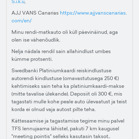
S.i.k.u
,
AJJ VANS Canarias
https://www.ajjvanscanarias.
com/en/
Minu rendi-matkauto oli küll päevinäinud, aga
olen ise vähenõudlik.
Nelja nädala rendil sain allahindlust umbes
kümme protsenti.
Swedbanki Platiniumkaardi reiskindlustuse
autorendi kindlustuse (omavastutusega 250 €)
kehtimiseks sain teha ka platiniumkaardi-makse
(mitte tavalise ülekande). Deposiit oli 300 €, mis
tagastati mulle kohe peale auto ülevaatust ja teist
korda ei olnud vaja autost pilte teha.
Kättesaamise ja tagastamise tegime minu palvel
TFS lennujaama lähistel, pakuti 7 km kaugusel
"meeting pointis" selleks kasutasin taksot..