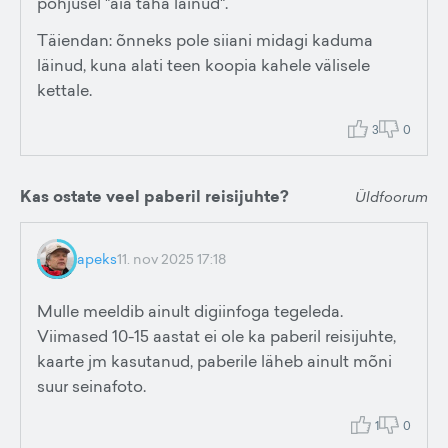
põhjusel "aia taha läinud".
Täiendan: õnneks pole siiani midagi kaduma
läinud, kuna alati teen koopia kahele välisele
kettale.
3
0
Kas ostate veel paberil reisijuhte?
Üldfoorum
apeks
11. nov 2025 17:18
Mulle meeldib ainult digiinfoga tegeleda.
Viimased 10-15 aastat ei ole ka paberil reisijuhte,
kaarte jm kasutanud, paberile läheb ainult mõni
suur seinafoto.
1
0