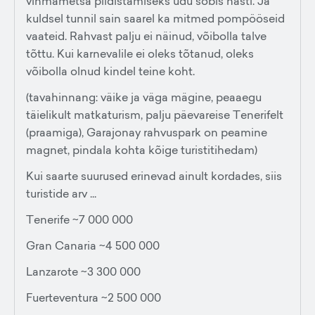
vihmametsa pildistamiseks udu sobis hästi. Ja
kuldsel tunnil sain saarel ka mitmed pompööseid
vaateid. Rahvast palju ei näinud, võibolla talve
tõttu. Kui karnevalile ei oleks tõtanud, oleks
võibolla olnud kindel teine koht.
(tavahinnang: väike ja väga mägine, peaaegu
täielikult matkaturism, palju päevareise Tenerifelt
(praamiga), Garajonay rahvuspark on peamine
magnet, pindala kohta kõige turistitihedam)
Kui saarte suurused erinevad ainult kordades, siis
turistide arv ...
Tenerife ~7 000 000
Gran Canaria ~4 500 000
Lanzarote ~3 300 000
Fuerteventura ~2 500 000