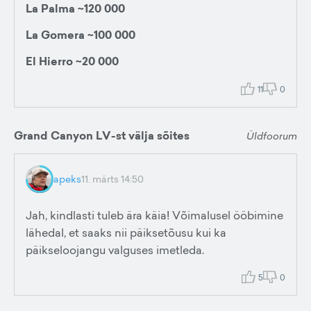
La Palma ~120 000
La Gomera ~100 000
El Hierro ~20 000
11
0
Grand Canyon LV-st välja sõites
Üldfoorum
apeks
11. märts 14:50
Jah, kindlasti tuleb ära käia! Võimalusel ööbimine
lähedal, et saaks nii päiksetõusu kui ka
päikseloojangu valguses imetleda.
5
0