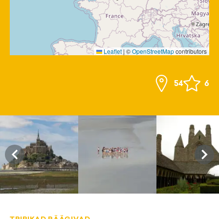
Leaflet
|
©
OpenStreetMap
contributors
54
6