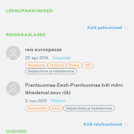
LENNUPAKKUMISED
Kõik pakkumised
REISIKAASLASED
reis euroopasse
29. apr 2016
klaipeda
Hispaania
Holland
Itaalia
+89
Seljakotireis ja hääletamine
Prantsusmaa-Eesti-Prantsusmaa (v6i m6ni
làhedamal asuv riik)
3. nov 2013
Pillerin
Normandia
Eesti
Seljakotireis ja hääletamine
Kõik reisikaaslased
UUDISED