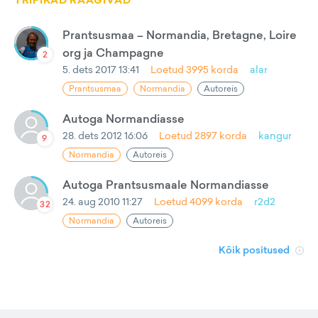
TRIPIKAD RÄÄGIVAD
Prantsusmaa – Normandia, Bretagne, Loire
org ja Champagne
2
5. dets 2017 13:41
Loetud
3995
korda
alar
Prantsusmaa
Normandia
Autoreis
Autoga Normandiasse
28. dets 2012 16:06
Loetud
2897
korda
kangur
9
Normandia
Autoreis
Autoga Prantsusmaale Normandiasse
24. aug 2010 11:27
Loetud
4099
korda
r2d2
32
Normandia
Autoreis
Kõik positused