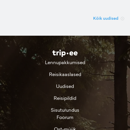
Kõik uudised
Lennupakkumised
Reisikaaslased
Uudised
Reisipildid
Sisuturundus
Foorum
Ost-müük