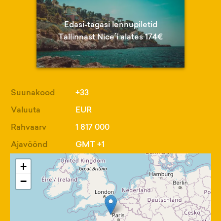
Edasi-tagasi lennupiletid
Tallinnast Nice´i alates 174€
Suunakood
+33
Valuuta
EUR
Rahvaarv
1 817 000
Ajavöönd
GMT +1
+
−