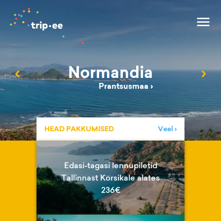
Normandia
‹
›
Prantsusmaa
›
HEAD PAKKUMISED
Veel ›
Edasi-tagasi lennupiletid
Tallinnast Korsikale alates
236€